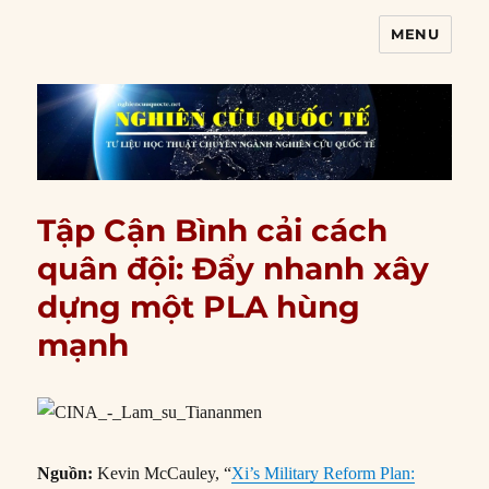
MENU
Nghiên cứu quốc tế
Tập Cận Bình cải cách
quân đội: Đẩy nhanh xây
dựng một PLA hùng
mạnh
Nguồn:
Kevin McCauley, “
Xi’s Military Reform Plan: