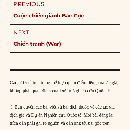
Post
PREVIOUS
navigation
Previous
Cuộc chiến giành Bắc Cực
post:
NEXT
Next
Chiến tranh (War)
post:
Các bài viết trên trang thể hiện quan điểm riêng của tác giả,
không phải quan điểm của Dự án Nghiên cứu Quốc tế.
© Bản quyền các bài viết và bài dịch thuộc về các tác giả,
dịch giả và Dự án Nghiên cứu Quốc tế. Mọi bài đăng lại,
trích dẫn phải ghi rõ nguồn và dẫn link tới bài gốc trên