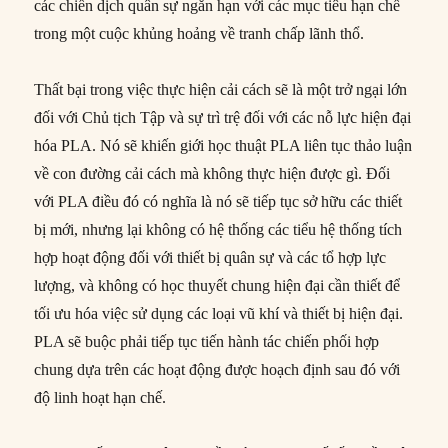
các chiến dịch quân sự ngắn hạn với các mục tiêu hạn chế
trong một cuộc khủng hoảng về tranh chấp lãnh thổ.
Thất bại trong việc thực hiện cải cách sẽ là một trở ngại lớn
đối với Chủ tịch Tập và sự trì trệ đối với các nỗ lực hiện đại
hóa PLA. Nó sẽ khiến giới học thuật PLA liên tục thảo luận
về con đường cải cách mà không thực hiện được gì. Đối
với PLA điều đó có nghĩa là nó sẽ tiếp tục sở hữu các thiết
bị mới, nhưng lại không có hệ thống các tiểu hệ thống tích
hợp hoạt động đối với thiết bị quân sự và các tổ hợp lực
lượng, và không có học thuyết chung hiện đại cần thiết để
tối ưu hóa việc sử dụng các loại vũ khí và thiết bị hiện đại.
PLA sẽ buộc phải tiếp tục tiến hành tác chiến phối hợp
chung dựa trên các hoạt động được hoạch định sau đó với
độ linh hoạt hạn chế.