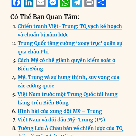
F
Li
E
M
W
T
P
S
a
n
m
e
h
el
ri
h
Có Thể Bạn Quan Tâm:
c
k
ai
ss
at
e
n
a
Chiến tranh Việt-Trung: TQ vạch kế hoạch
e
e
l
e
s
g
t
re
và chuẩn bị xâm lược
b
d
n
A
r
Trung Quốc tăng cường ‘xoay trục’ quân sự
o
I
g
p
a
qua châu Phi
o
n
er
p
m
Cách Mỹ có thể giành quyền kiểm soát ở
k
Biển Đông
Mỹ, Trung và sự hưng thịnh, suy vong của
các cường quốc
Việt Nam trước một Trung Quốc tái hung
hăng trên Biển Đông
Hình hài của xung đột Mỹ – Trung
Việt Nam và đối đầu Mỹ-Trung (P5)
Tướng Lưu Á Châu bàn về chiến lược của TQ