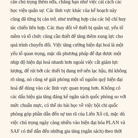
cần chú trọng thêm nữa, chẳng hạn như việc cải cách các
học viện quân sự. Các lĩnh vực khác của kế hoạch này
cũng đã từng bị cản trở, như trường hợp của các bộ chỉ huy
tác chiến liên hợp. Các thay đổi về thiết bị quân sự, yếu tố
mềm và tổ chức cũng cần thiết để tăng thêm xung lực cho
quá trình chuyển đổi. Việc tăng cường hiện đại hoá là một
yếu tố quan trọng, mặc dù phương pháp để đạt được một
nhịp độ hiện đại hoá nhanh hơn ngoài việc cắt giảm lực
lượng, để rút bớt các thiết bị đang trở nên lạc hậu, thì không
rõ ràng, nó cũng sẽ giải phóng một số nguồn quỹ hiện đại
hoá để dùng vào các lĩnh vực quan trọng hơn. Không có
các dấu hiệu gia tăng đáng kể ngân sách quốc phòng so với
mức chuẩn mực, có thể do bài học về việc bội chi quốc
phòng góp phần dẫn đến sự tan rã của Liên Xô cũ, mặc dù
việc chú trọng ngày càng nhiều vào hiện đại hóa PLAN và
SAF có thể dẫn đến những gia tăng (ngân sách) theo thời