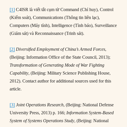
[1]
C4ISR là viết tắt cụm từ Command (Chỉ huy), Control
(Kiểm soát), Communications (Thông tin liên lạc),
Computers (Máy tính), Intelligence (Tình báo), Surveillance
(Giám sát) và Reconnaissance (Trinh sát).
[2]
Diversified Employment of China’s Armed Forces
,
(Beijing: Information Office of the State Council, 2013);
Transformation of Generating Mode of War Fighting
Capability
, (Beijing: Military Science Publishing House,
2012). Contact author for additional sources used for this
article.
[3]
Joint Operations Research
, (Beijing: National Defense
University Press, 2013) p. 166;
Information System-Based
System of Systems Operations Study
, (Beijing: National