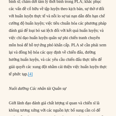
binh sĩ; chấm dứt tâm lý thời bình trong PLA; khắc phục
các vấn đề cố hữu về tập luyện theo kịch bản, sự thờ ơ đối
với huấn luyện thực tế và nỗi lo sợ tai nạn dẫn đến hạn chế
cường độ huấn luyện; việc tiêu chuẩn hóa các phương pháp
đánh giá để loại bỏ sai lệch đối với kết quả huấn luyện; và
việc chỉ đạo huấn luyện quân sự phi chiến tranh chuyên
môn hoá để hỗ trợ ứng phó khẩn cấp. PLA sẽ cần phải xem
lại và đồng bộ hóa các quy định về chiến đấu, đường
hướng huấn luyện, và các yêu cầu chiến đấu thực tiễn để
giải quyết các xung đột nhằm cải thiện việc huấn luyện thực
tế phức tạp.
[4]
Nuôi dưỡng Các nhân tài Quân sự
Giới lãnh đạo đánh giá chất lượng sĩ quan và chiến sĩ là
không tương xứng với các nguồn lực bổ sung cần có để