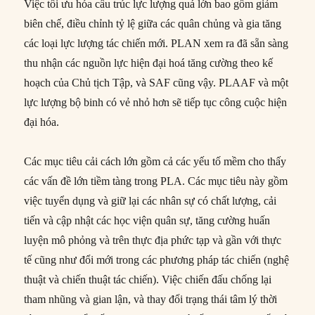
Việc tối ưu hóa cấu trúc lực lượng quá lớn bao gồm giảm
biên chế, điều chỉnh tỷ lệ giữa các quân chủng và gia tăng
các loại lực lượng tác chiến mới. PLAN xem ra đã sẵn sàng
thu nhận các nguồn lực hiện đại hoá tăng cường theo kế
hoạch của Chủ tịch Tập, và SAF cũng vậy. PLAAF và một
lực lượng bộ binh có vẻ nhỏ hơn sẽ tiếp tục công cuộc hiện
đại hóa.
Các mục tiêu cải cách lớn gồm cả các yếu tố mềm cho thấy
các vấn đề lớn tiềm tàng trong PLA. Các mục tiêu này gồm
việc tuyển dụng và giữ lại các nhân sự có chất lượng, cải
tiến và cập nhật các học viện quân sự, tăng cường huấn
luyện mô phỏng và trên thực địa phức tạp và gần với thực
tế cũng như đổi mới trong các phương pháp tác chiến (nghệ
thuật và chiến thuật tác chiến). Việc chiến đấu chống lại
tham nhũng và gian lận, và thay đổi trạng thái tâm lý thời