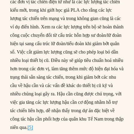
các đơn vị tác chiến điện tử như là các lực lượng tác chiến
kiểu mới, trong khi giới học giả PLA cho rằng các lực
lượng tác chiến trên mạng và trong không gian cũng là các
ví dụ điển hình. Xem ra các lực lượng trên bộ sẽ hoàn thành
công cuộc chuyển đổi từ cấu trúc hỗn hợp sư đoàn/lữ đoàn
hiện tại sang cấu trúc lữ đoàn/tiểu đoàn khi giảm bớt quân
số. Việc cắt giảm lực lượng cũng sẽ cho phép loại bỏ dần
nhiều loại thiết bị cũ. Điều này sẽ giúp tiêu chuẩn hoá nhiều
hơn trong các đơn vị, làm tăng thêm mức độ hiện đại hóa và
trạng thái sẵn sàng tác chiến, trong khi giảm bớt các nhu
cầu về hậu cần và các vấn đề khác do thiết bị cũ kỹ và
nhiều chủng loại gây ra. Hậu cần cũng được chú trọng, với
việc gia tăng các lực lượng hậu cần cơ động nhằm hỗ trợ
tác chiến liên hợp, dễ nhận thấy trong dự án đặc biệt về
công tác hậu cần phối hợp của quân khu Tế Nam trong thập
niên qua.
[5]