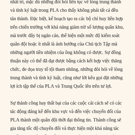
nhất trí, mặc dù những đòi hỏi liên tục về lòng trung thành
và tính kỷ luật trong PLA cho thấy không phải tất cả đều
tán thành. Đặc biệt, kế hoạch tạo ra các bộ chỉ huy liên hợp
trên chiến trường với khả năng giảm trừ số lượng quân khu,
mà trước đây bị ngăn cản, thể hiện một mức độ kiểm soát
quân đội hoặc ít nhất là ảnh hưởng của Chủ tịch Tập mà
những người tiền nhiệm của ông không có được. Sự đồng
thuận này có thể đã đạt được bằng cách kết hợp việc thăng
chức, đe dọa truy tố tội tham nhũng, những đòi hỏi về lòng
trung thành và tính kỷ luật, cũng như lời kêu gọi đặt những
lợi ích tập thể của PLA và Trung Quốc lên trên tư lợi.
Sự thành công hay thất bại của các cuộc cải cách sẽ có các
tác động đáng kể đến khu vực và đến việc chuyển đổi của
PLA thành một quân đội thời đại thông tin. Thành công sẽ
gia tăng tốc độ chuyển đổi và thực hiện một khả năng tác