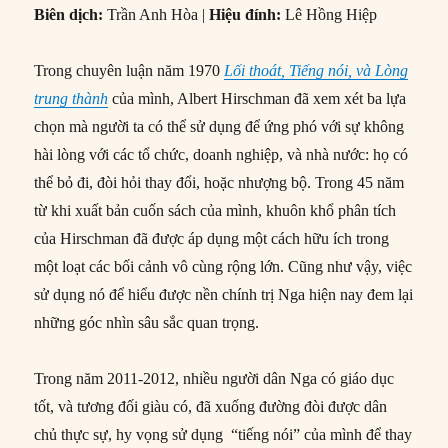
Biên dịch:
Trần Anh Hòa |
Hiệu đính:
Lê Hồng Hiệp
Trong chuyên luận năm 1970
Lối thoát, Tiếng nói, và Lòng
trung thành
của mình, Albert Hirschman đã xem xét ba lựa
chọn mà người ta có thể sử dụng để ứng phó với sự không
hài lòng với các tổ chức, doanh nghiệp, và nhà nước: họ có
thể bỏ đi, đòi hỏi thay đổi, hoặc nhượng bộ. Trong 45 năm
từ khi xuất bản cuốn sách của mình, khuôn khổ phân tích
của Hirschman đã được áp dụng một cách hữu ích trong
một loạt các bối cảnh vô cùng rộng lớn. Cũng như vậy, việc
sử dụng nó để hiểu được nền chính trị Nga hiện nay đem lại
những góc nhìn sâu sắc quan trọng.
Trong năm 2011-2012, nhiều người dân Nga có giáo dục
tốt, và tương đối giàu có, đã xuống đường đòi được dân
chủ thực sự, hy vọng sử dụng “tiếng nói” của mình để thay