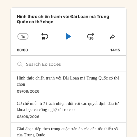
Audio
Player
Hình thức chiến tranh với Đài Loan mà Trung
Quốc có thể chọn
1
X
SKIP
PLAY
JUMP
CHANGE
SHARE
PLAYBACK
THIS
BACKWARD
PAUSE
FORWARD
00:00
RATE
14:15
EPISOD
Search
Episodes
Hình thức chiến tranh với Đài Loan mà Trung Quốc có thể
chọn
09/08/2026
Cơ chế miễn trừ trách nhiệm đối với các quyết định đầu tư
khoa học và công nghệ rủi ro cao
08/08/2026
Giai đoạn tiếp theo trong cuộc trấn áp các dân tộc thiểu số
của Trung Quốc