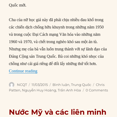
Quốc mới.
Cha của nữ học giả này đã phải chịu nhiều đau khổ trong
các chiến dịch chống hữu khuynh trong những năm 1950
và trong cuộc Đại Cách mạng Văn hóa vào những năm
1960 và 1970, và chết trong nghèo khó sau một án tù.
Nhưng mẹ của bà vẫn luôn trung thành với sự lãnh đạo của
Đảng Cộng sản Trung Quốc. Bà coi những khó nhọc của
chồng như cái giá riêng để đổi lấy những thứ tốt hơn.
“Thế lưỡng nan của Hoàng đế Tập Cận Bình”
Continue reading
Author
Posted
Categories
Tags
NCQT
11/03/2015
Bình luận
,
Trung Quốc
Chris
on
Patten
,
Nguyễn Huy Hoàng
,
Trần Anh Hòa
0 Comments
Nước Mỹ và các liên minh