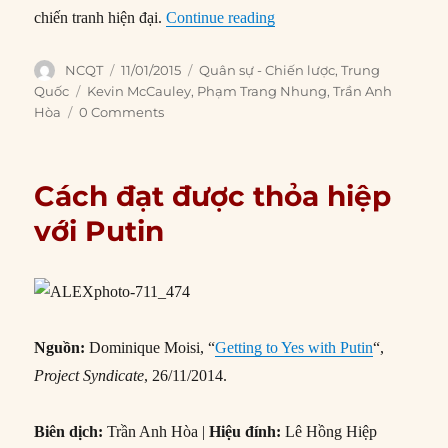
“Tập Cận Bình cải cách q
chiến tranh hiện đại.
Continue reading
Author
Posted
Categories
NCQT
11/01/2015
Quân sự - Chiến lược
,
Trung
on
Tags
Quốc
Kevin McCauley
,
Phạm Trang Nhung
,
Trần Anh
Hòa
0 Comments
Cách đạt được thỏa hiệp
với Putin
Nguồn:
Dominique Moisi, “
Getting to Yes with Putin
“,
Project Syndicate
, 26/11/2014.
Biên dịch:
Trần Anh Hòa |
Hiệu đính:
Lê Hồng Hiệp