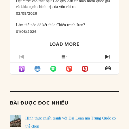
Đặt cược vào thất bại: Các quỹ đầu tư mạo hiểm quốc gia
và khía cạnh chính trị của vốn rủi ro
02/08/2026
Làm thế nào để kết thúc Chiến tranh Iran?
01/08/2026
LOAD MORE
PREVIOUS
SHOW
NEXT
EPISODE
EPISODES
EPISO
Show
LIST
Podcast
Informat
BÀI ĐƯỢC ĐỌC NHIỀU
Hình thức chiến tranh với Đài Loan mà Trung Quốc có
thể chọn