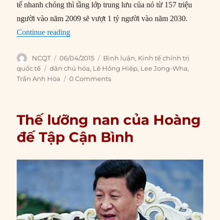
tế nhanh chóng thì tầng lớp trung lưu của nó từ 157 triệu
người vào năm 2009 sẽ vượt 1 tỷ người vào năm 2030.
“Tầng lớp trung lưu mạnh mẽ của châu Á”
Continue reading
Author
Posted
Categories
NCQT
06/04/2015
Bình luận
,
Kinh tế chính trị
on
Tags
quốc tế
dân chủ hóa
,
Lê Hồng Hiệp
,
Lee Jong-Wha
,
Trần Anh Hòa
0 Comments
Thế lưỡng nan của Hoàng
đế Tập Cận Bình