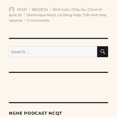
Author
Posted
Categories
NCQT
18/12/2014
Bình luận
,
Châu Âu
,
Chính trị
on
Tags
quốc tế
Dominique Moisi
,
Lê Hồng Hiệp
,
Trần Anh Hòa
,
Ukraine
0 Comments
SE
Search
for:
NGHE PODCAST NCQT