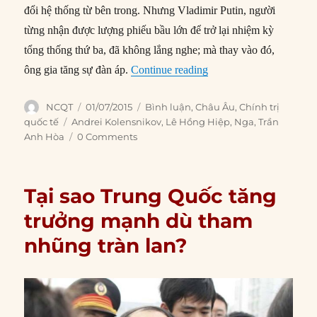
đổi hệ thống từ bên trong. Nhưng Vladimir Putin, người
từng nhận được lượng phiếu bầu lớn để trở lại nhiệm kỳ
tổng thống thứ ba, đã không lắng nghe; mà thay vào đó,
“Nước Nga thời Putin: C
ông gia tăng sự đàn áp.
Continue reading
Author
Posted
Categories
NCQT
01/07/2015
Bình luận
,
Châu Âu
,
Chính trị
on
Tags
quốc tế
Andrei Kolensnikov
,
Lê Hồng Hiệp
,
Nga
,
Trần
Anh Hòa
0 Comments
Tại sao Trung Quốc tăng
trưởng mạnh dù tham
nhũng tràn lan?