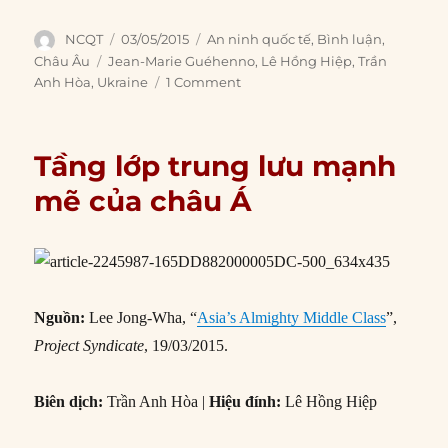
Author
Posted
Categories
NCQT
03/05/2015
An ninh quốc tế
,
Bình luận
,
on
Tags
Châu Âu
Jean-Marie Guéhenno
,
Lê Hồng Hiệp
,
Trần
Anh Hòa
,
Ukraine
1 Comment
Tầng lớp trung lưu mạnh
mẽ của châu Á
Nguồn:
Lee Jong-Wha, “
Asia’s Almighty Middle Class
”,
Project Syndicate
, 19/03/2015.
Biên dịch:
Trần Anh Hòa |
Hiệu đính:
Lê Hồng Hiệp