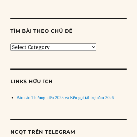
TÌM BÀI THEO CHỦ ĐỀ
Tìm
bài
theo
chủ
đề
LINKS HỮU ÍCH
Báo cáo Thường niên 2025 và Kêu gọi tài trợ năm 2026
NCQT TRÊN TELEGRAM