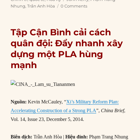
Nhung
,
Trần Anh Hòa
0 Comments
Tập Cận Bình cải cách
quân đội: Đẩy nhanh xây
dựng một PLA hùng
mạnh
Nguồn:
Kevin McCauley, “
Xi’s Military Reform Plan:
Accelerating Construction of a Strong PLA
”,
China Brief
,
Vol. 14, Issue 23, December 5, 2014.
Biên dịch:
Trần Anh Hòa |
Hiệu đính:
Phạm Trang Nhung