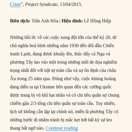
Crisis
”,
Project Syndicate
, 13/04/2015.
Biên dịch:
Trần Anh Hòa |
Hiệu đính:
Lê Hồng Hiệp
Những hồi ức về các cuộc xung đột lớn của thế kỷ 20, từ
chủ nghĩa hoà bình những năm 1930 đến đối đầu Chiến
tranh Lạnh, đang được khuấy lên, thúc đẩy cả Nga và
phương Tây lao vào một trong những mối đe dọa nghiêm
trọng nhất đối với trật tự toàn cầu và sự ổn định của châu
Âu trong 25 năm qua. Đúng như vậy, cuộc khủng hoảng
đang diễn ra tại Ukraine liên quan đến các cường quốc
được trang bị vũ khí hạt nhân và có chi tiêu quân sự chung
chiếm gần 2/3 tổng chi tiêu quân sự toàn cầu. Tuy nhiên,
lịch sử không cần lặp lại chính nó, miễn là phương Tây có
những bước đi nhằm tránh bị mắc kẹt bởi bất kỳ sự leo
“Cách vượt qua khủng hoản
thang bất ngờ nào.
Continue reading