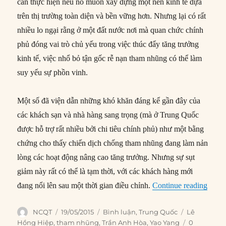
cần thực hiện nếu nó muốn xây dựng một nền kinh tế dựa
trên thị trường toàn diện và bền vững hơn. Nhưng lại có rất
nhiều lo ngại rằng ở một đất nước nơi mà quan chức chính
phủ đóng vai trò chủ yếu trong việc thúc đẩy tăng trưởng
kinh tế, việc nhổ bỏ tận gốc rễ nạn tham nhũng có thể làm
suy yếu sự phồn vinh.
Một số đã viện dẫn những khó khăn đáng kể gần đây của
các khách sạn và nhà hàng sang trọng (mà ở Trung Quốc
được hỗ trợ rất nhiều bởi chi tiêu chính phủ) như một bằng
chứng cho thấy chiến dịch chống tham nhũng đang làm nản
lòng các hoạt động nâng cao tăng trưởng. Nhưng sự sụt
giảm này rất có thể là tạm thời, với các khách hàng mới
“Tại 
đang nổi lên sau một thời gian điều chỉnh.
Continue reading
Author
Posted
Categories
Tags
NCQT
19/05/2015
Bình luận
,
Trung Quốc
Lê
on
Hồng Hiệp
,
tham nhũng
,
Trần Anh Hòa
,
Yao Yang
0