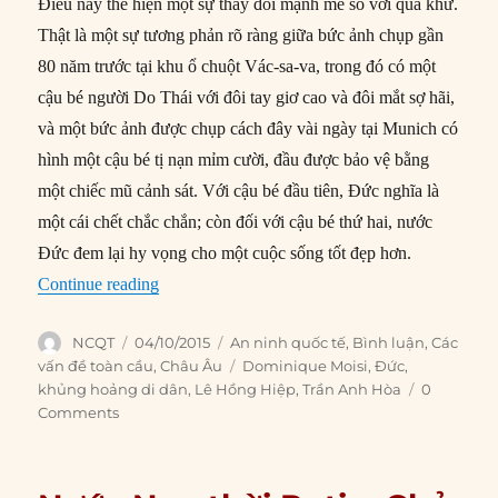
Điều này thể hiện một sự thay đổi mạnh mẽ so với quá khứ.
Thật là một sự tương phản rõ ràng giữa bức ảnh chụp gần
80 năm trước tại khu ổ chuột Vác-sa-va, trong đó có một
cậu bé người Do Thái với đôi tay giơ cao ​​và đôi mắt sợ hãi,
và một bức ảnh được chụp cách đây vài ngày tại Munich có
hình một cậu bé tị nạn mỉm cười, đầu được bảo vệ bằng
một chiếc mũ cảnh sát. Với cậu bé đầu tiên, Đức nghĩa là
một cái chết chắc chắn; còn đối với cậu bé thứ hai, nước
Đức đem lại hy vọng cho một cuộc sống tốt đẹp hơn.
“Nguồn gốc sự cởi mở của nước Đức”
Continue reading
Author
Posted
Categories
NCQT
04/10/2015
An ninh quốc tế
,
Bình luận
,
Các
on
Tags
vấn đề toàn cầu
,
Châu Âu
Dominique Moisi
,
Đức
,
khủng hoảng di dân
,
Lê Hồng Hiệp
,
Trần Anh Hòa
0
Comments