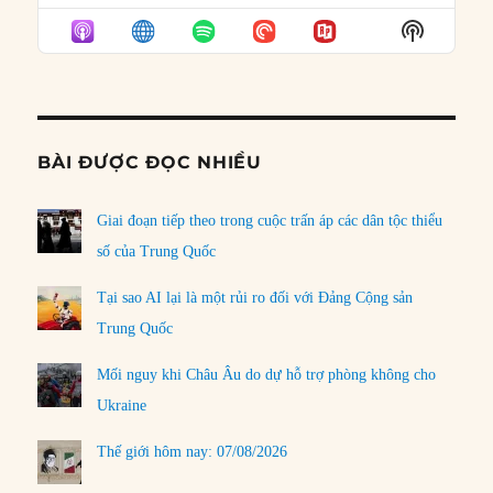
EPISODE
EPISODES
EPISO
Show
LIST
Podcast
Informat
BÀI ĐƯỢC ĐỌC NHIỀU
Giai đoạn tiếp theo trong cuộc trấn áp các dân tộc thiểu
số của Trung Quốc
Tại sao AI lại là một rủi ro đối với Đảng Cộng sản
Trung Quốc
Mối nguy khi Châu Âu do dự hỗ trợ phòng không cho
Ukraine
Thế giới hôm nay: 07/08/2026