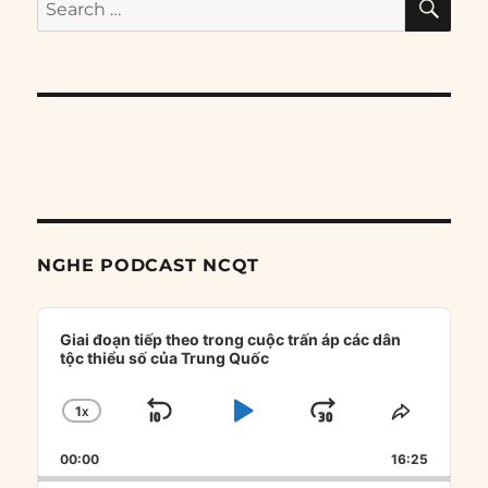
Search
for:
NGHE PODCAST NCQT
Audio
Player
Giai đoạn tiếp theo trong cuộc trấn áp các dân
tộc thiểu số của Trung Quốc
1
X
SKIP
PLAY
JUMP
CHANGE
SHARE
PLAYBACK
THIS
BACKWARD
PAUSE
FORWARD
00:00
RATE
16:25
EPISOD