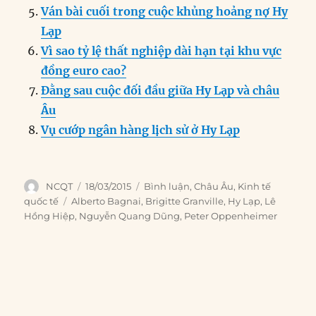
Ván bài cuối trong cuộc khủng hoảng nợ Hy
Lạp
Vì sao tỷ lệ thất nghiệp dài hạn tại khu vực
đồng euro cao?
Đằng sau cuộc đối đầu giữa Hy Lạp và châu
Âu
Vụ cướp ngân hàng lịch sử ở Hy Lạp
Author
Posted
Categories
NCQT
18/03/2015
Bình luận
,
Châu Âu
,
Kinh tế
on
Tags
quốc tế
Alberto Bagnai
,
Brigitte Granville
,
Hy Lạp
,
Lê
Hồng Hiệp
,
Nguyễn Quang Dũng
,
Peter Oppenheimer