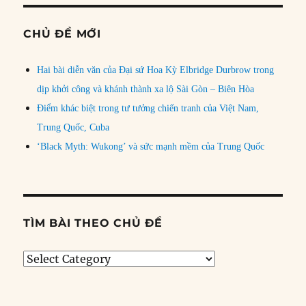
CHỦ ĐỀ MỚI
Hai bài diễn văn của Đại sứ Hoa Kỳ Elbridge Durbrow trong
dịp khởi công và khánh thành xa lộ Sài Gòn – Biên Hòa
Điểm khác biệt trong tư tưởng chiến tranh của Việt Nam,
Trung Quốc, Cuba
‘Black Myth: Wukong’ và sức mạnh mềm của Trung Quốc
TÌM BÀI THEO CHỦ ĐỀ
Tìm
bài
theo