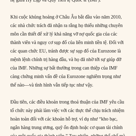
Khi cuộc khủng hoảng ở Châu Âu bắt đầu vào năm 2010,
các nhà chức trách đã nhận ra rằng họ thiếu những chuyên
môn cần thiết để xử lý khả năng vỡ nợ quốc gia của các
thành viên và nguy cơ sụp đổ của liên minh tiền tệ. Đối với
các quan chức EU, tránh được sự sụp đổ của Eurozone là
mệnh lệnh chính trị hàng đầu, và họ đã nhờ tới sự giúp đỡ
của IMF. Những sự bất thường trong can thiệp của IMF
càng chứng minh vấn đề của Eurozone nghiêm trọng như
thế nào—và tình hình vẫn tiếp tục như vậy.
Đầu tiên, các điều khoản trong thoả thuận của IMF yêu cầu
tổ chức này phải làm việc với các thực thể chịu trách nhiệm
hoàn toàn đối với các khoản hỗ trợ, ví dụ như “kho bạc,
ngân hàng trung ương, quỹ ổn định hoặc cơ quan tài chính
của một quốc gia thành viên.” Tuy nhiên, những thể chế mà