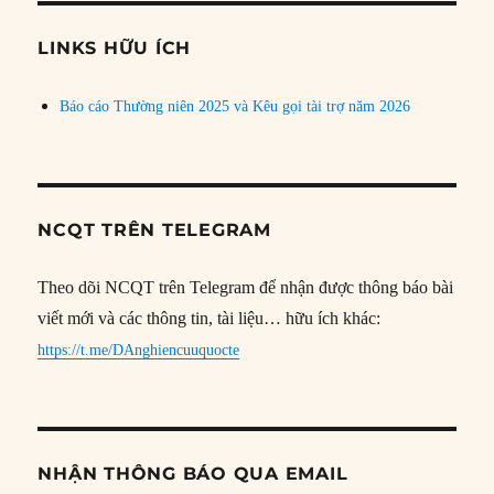
chủ
đề
LINKS HỮU ÍCH
Báo cáo Thường niên 2025 và Kêu gọi tài trợ năm 2026
NCQT TRÊN TELEGRAM
Theo dõi NCQT trên Telegram để nhận được thông báo bài
viết mới và các thông tin, tài liệu… hữu ích khác:
https://t.me/DAnghiencuuquocte
NHẬN THÔNG BÁO QUA EMAIL