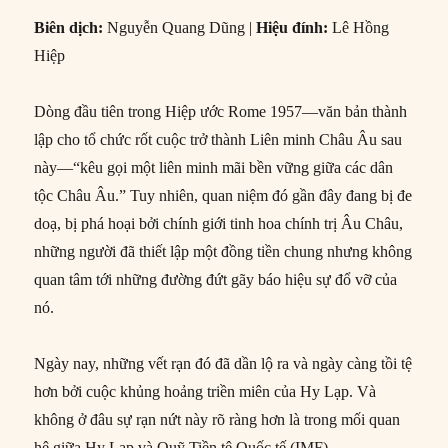
Biên dịch
:
Nguyễn Quang Dũng |
Hiệu đính:
Lê Hồng
Hiệp
Dòng đầu tiên trong Hiệp ước Rome 1957—văn bản thành
lập cho tổ chức rốt cuộc trở thành Liên minh Châu Âu sau
này—“kêu gọi một liên minh mãi bền vững giữa các dân
tộc Châu Âu.” Tuy nhiên, quan niệm đó gần đây đang bị đe
doạ, bị phá hoại bởi chính giới tinh hoa chính trị Âu Châu,
những người đã thiết lập một đồng tiền chung nhưng không
quan tâm tới những đường đứt gãy báo hiệu sự đổ vỡ của
nó.
Ngày nay, những vết rạn đó đã dần lộ ra và ngày càng tồi tệ
hơn bởi cuộc khủng hoảng triền miên của Hy Lạp. Và
không ở đâu sự rạn nứt này rõ ràng hơn là trong mối quan
hệ giữa Hy Lạp và Quỹ Tiền tệ Quốc tế (IMF).