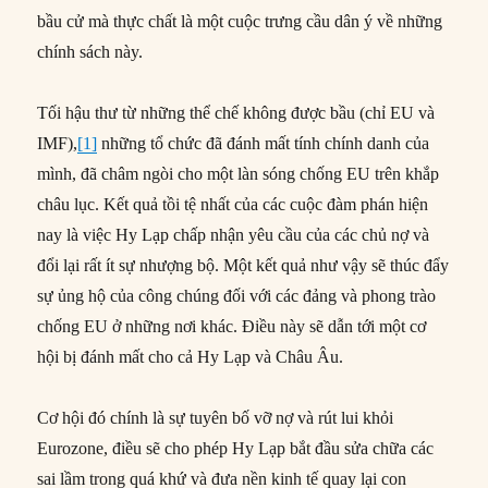
bầu cử mà thực chất là một cuộc trưng cầu dân ý về những
chính sách này.
Tối hậu thư từ những thể chế không được bầu (chỉ EU và
IMF),
[1]
những tổ chức đã đánh mất tính chính danh của
mình, đã châm ngòi cho một làn sóng chống EU trên khắp
châu lục. Kết quả tồi tệ nhất của các cuộc đàm phán hiện
nay là việc Hy Lạp chấp nhận yêu cầu của các chủ nợ và
đổi lại rất ít sự nhượng bộ. Một kết quả như vậy sẽ thúc đẩy
sự ủng hộ của công chúng đối với các đảng và phong trào
chống EU ở những nơi khác. Điều này sẽ dẫn tới một cơ
hội bị đánh mất cho cả Hy Lạp và Châu Âu.
Cơ hội đó chính là sự tuyên bố vỡ nợ và rút lui khỏi
Eurozone, điều sẽ cho phép Hy Lạp bắt đầu sửa chữa các
sai lầm trong quá khứ và đưa nền kinh tế quay lại con