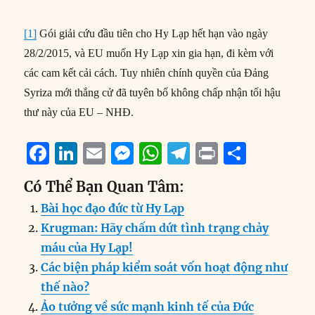
[1]
Gói giải cứu đầu tiên cho Hy Lạp hết hạn vào ngày
28/2/2015, và EU muốn Hy Lạp xin gia hạn, đi kèm với
các cam kết cải cách. Tuy nhiên chính quyền của Đảng
Syriza mới thắng cử đã tuyên bố không chấp nhận tối hậu
thư này của EU – NHĐ.
F
Li
E
M
W
T
P
S
a
n
m
e
h
el
ri
h
Có Thể Bạn Quan Tâm:
c
k
ai
ss
at
e
n
a
Bài học đạo đức từ Hy Lạp
e
e
l
e
s
g
t
re
Krugman: Hãy chấm dứt tình trạng chảy
b
d
n
A
r
máu của Hy Lạp!
o
I
g
p
a
Các biện pháp kiểm soát vốn hoạt động như
o
n
er
p
m
thế nào?
k
Ảo tưởng về sức mạnh kinh tế của Đức