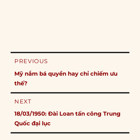
Post
PREVIOUS
navigation
Previous
Mỹ nắm bá quyền hay chỉ chiếm ưu
post:
thế?
NEXT
Next
18/03/1950: Đài Loan tấn công Trung
post:
Quốc đại lục