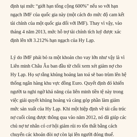
định tại mức “giới hạn tổng cộng 600%” nếu so với hạn
ngạch IMF của quốc gia này (một cách đo mức độ cam kết
tài chính của một quốc gia đối với IMF). Thay vì vậy, vào
tháng 4 năm 2013, mức hỗ trợ tài chính tích luỹ được xác
định lên tới 3.212% hạn ngạch của Hy Lạp.
Lý do IMF phải bỏ ra một khoản cho vay lớn như vậy là vì
Liên minh Châu Âu ban đầu từ chối xem xét giảm nợ cho
Hy Lạp. Họ sợ rằng khủng hoảng lan toả sẽ bao trùm lên hệ
thống ngân hàng khu vực đồng Euro. Quyết định đó khiến
người ta nghi ngờ khả năng của liên minh tiền tệ này trong
việc giải quyết khủng hoảng và càng góp phần làm giảm
mức sản xuất của Hy Lạp. Khi một hiệp định về tái cấu trúc
nợ cuối cùng được thông qua vào năm 2012, nó đã giúp các
chủ nợ tư nhân có cơ hội giảm rủi ro tổn thất bằng cách
chuyển các khoản đòi nợ còn lại lên người đóng thuế.