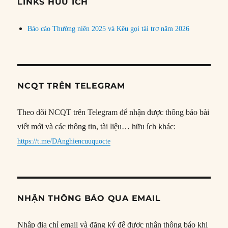
đề
LINKS HỮU ÍCH
Báo cáo Thường niên 2025 và Kêu gọi tài trợ năm 2026
NCQT TRÊN TELEGRAM
Theo dõi NCQT trên Telegram để nhận được thông báo bài
viết mới và các thông tin, tài liệu… hữu ích khác:
https://t.me/DAnghiencuuquocte
NHẬN THÔNG BÁO QUA EMAIL
Nhập địa chỉ email và đăng ký để được nhận thông báo khi