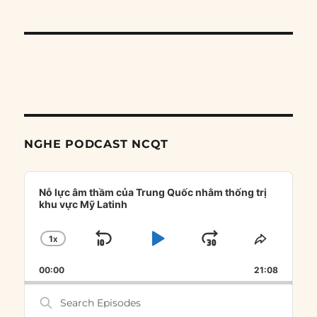
NGHE PODCAST NCQT
Audio
Player
Nỗ lực âm thầm của Trung Quốc nhằm thống trị
khu vực Mỹ Latinh
1
X
SKIP
PLAY
JUMP
CHANGE
SHARE
PLAYBACK
THIS
BACKWARD
PAUSE
FORWARD
00:00
RATE
21:08
EPISOD
Search
Episodes