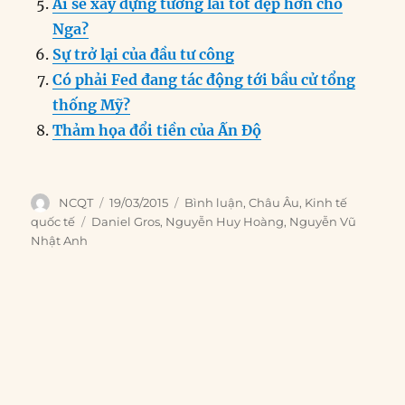
k
Ai sẽ xây dựng tương lai tốt đẹp hơn cho
Nga?
Sự trở lại của đầu tư công
Có phải Fed đang tác động tới bầu cử tổng
thống Mỹ?
Thảm họa đổi tiền của Ấn Độ
Author
Posted
Categories
NCQT
19/03/2015
Bình luận
,
Châu Âu
,
Kinh tế
on
Tags
quốc tế
Daniel Gros
,
Nguyễn Huy Hoàng
,
Nguyễn Vũ
Nhật Anh