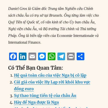
Daniel Gros là Giám đốc Trung tâm Nghiên cứu Chính
sách châu Âu có trụ sở tại Brussels. Ông từng làm việc cho
Quỹ Tiền tệ Quốc tế, cố vấn kinh tế cho Ủy ban châu Âu,
Nghị viện châu Âu, và Bộ trưởng Tài chính và Thủ tướng
Pháp. Ông là biên tập viên của
Economie Internationale
và
International Finance
.
F
Li
E
M
W
T
P
S
a
n
m
e
h
el
ri
h
Có Thể Bạn Quan Tâm:
c
k
ai
ss
at
e
n
a
Hệ quả toàn cầu của việc Nga bị cô lập
e
e
l
e
s
g
t
re
Cái giá của việc Hy Lạp rời khỏi khu vực
b
d
n
A
r
đồng euro
o
I
g
p
a
Sự thao túng tiền tệ của châu Âu
o
n
er
p
m
Hãy để Nga được là Nga