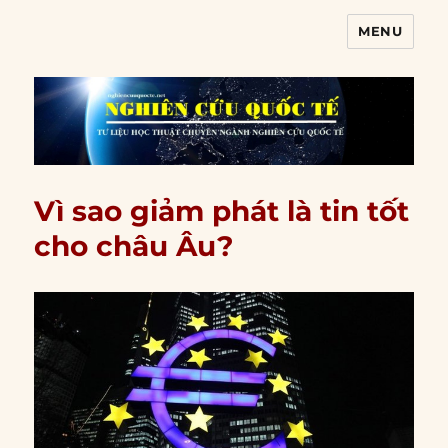
MENU
Nghiên cứu quốc tế
Vì sao giảm phát là tin tốt
cho châu Âu?