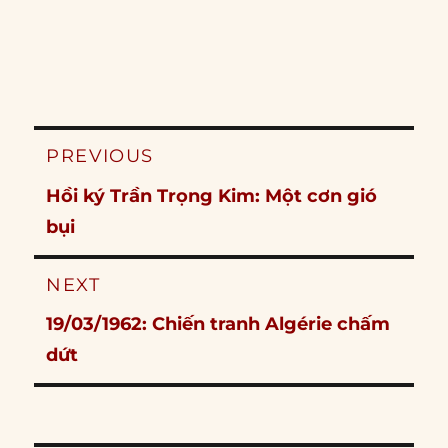
Post
PREVIOUS
navigation
Previous
Hồi ký Trần Trọng Kim: Một cơn gió
post:
bụi
NEXT
Next
19/03/1962: Chiến tranh Algérie chấm
post:
dứt