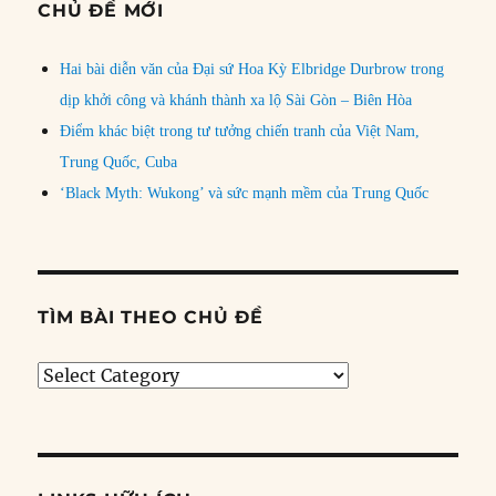
CHỦ ĐỀ MỚI
Hai bài diễn văn của Đại sứ Hoa Kỳ Elbridge Durbrow trong
dịp khởi công và khánh thành xa lộ Sài Gòn – Biên Hòa
Điểm khác biệt trong tư tưởng chiến tranh của Việt Nam,
Trung Quốc, Cuba
‘Black Myth: Wukong’ và sức mạnh mềm của Trung Quốc
TÌM BÀI THEO CHỦ ĐỀ
Tìm
bài
theo
chủ