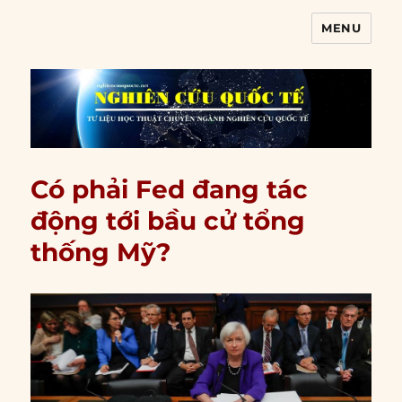
MENU
Nghiên cứu quốc tế
Có phải Fed đang tác
động tới bầu cử tổng
thống Mỹ?