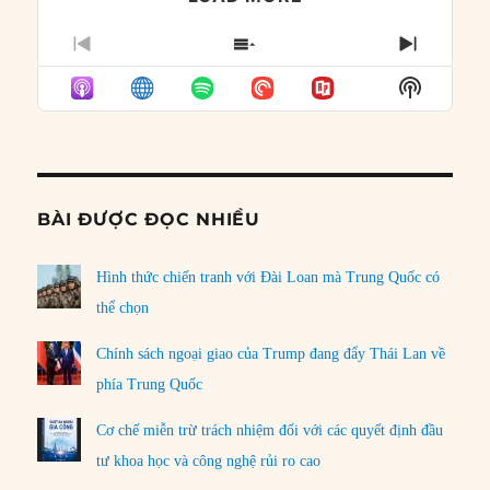
PREVIOUS
SHOW
NEXT
EPISODE
EPISODES
EPISO
Show
LIST
Podcast
Informat
BÀI ĐƯỢC ĐỌC NHIỀU
Hình thức chiến tranh với Đài Loan mà Trung Quốc có
thể chọn
Chính sách ngoại giao của Trump đang đẩy Thái Lan về
phía Trung Quốc
Cơ chế miễn trừ trách nhiệm đối với các quyết định đầu
tư khoa học và công nghệ rủi ro cao