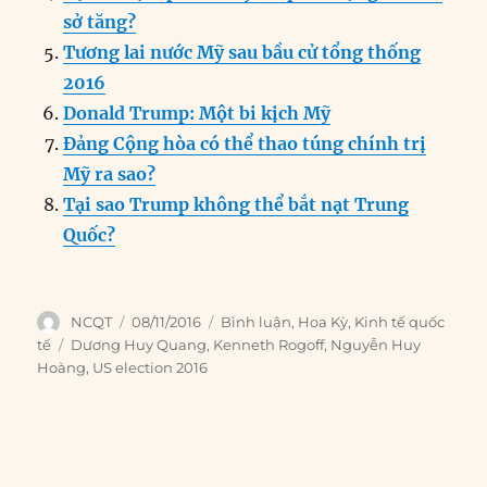
sở tăng?
Tương lai nước Mỹ sau bầu cử tổng thống
2016
Donald Trump: Một bi kịch Mỹ
Đảng Cộng hòa có thể thao túng chính trị
Mỹ ra sao?
Tại sao Trump không thể bắt nạt Trung
Quốc?
Author
Posted
Categories
NCQT
08/11/2016
Bình luận
,
Hoa Kỳ
,
Kinh tế quốc
on
Tags
tế
Dương Huy Quang
,
Kenneth Rogoff
,
Nguyễn Huy
Hoàng
,
US election 2016