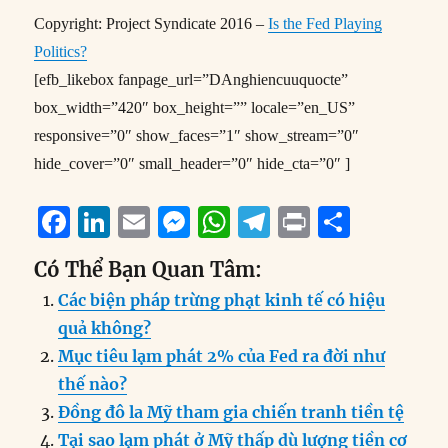
Copyright: Project Syndicate 2016 –
Is the Fed Playing
Politics?
[efb_likebox fanpage_url=”DAnghiencuuquocte”
box_width=”420″ box_height=”” locale=”en_US”
responsive=”0″ show_faces=”1″ show_stream=”0″
hide_cover=”0″ small_header=”0″ hide_cta=”0″ ]
F
Li
E
M
W
T
P
S
a
n
m
e
h
el
ri
h
Có Thể Bạn Quan Tâm:
c
k
ai
ss
at
e
n
a
Các biện pháp trừng phạt kinh tế có hiệu
e
e
l
e
s
g
t
re
quả không?
b
d
n
A
r
Mục tiêu lạm phát 2% của Fed ra đời như
o
I
g
p
a
thế nào?
o
n
er
p
m
Đồng đô la Mỹ tham gia chiến tranh tiền tệ
k
Tại sao lạm phát ở Mỹ thấp dù lượng tiền cơ