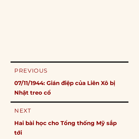
Post
PREVIOUS
navigation
Previous
07/11/1944: Gián điệp của Liên Xô bị
post:
Nhật treo cổ
NEXT
Next
Hai bài học cho Tổng thống Mỹ sắp
post:
tới