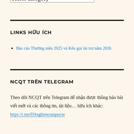
bài
theo
chủ
đề
LINKS HỮU ÍCH
Báo cáo Thường niên 2025 và Kêu gọi tài trợ năm 2026
NCQT TRÊN TELEGRAM
Theo dõi NCQT trên Telegram để nhận được thông báo bài
viết mới và các thông tin, tài liệu… hữu ích khác:
https://t.me/DAnghiencuuquocte