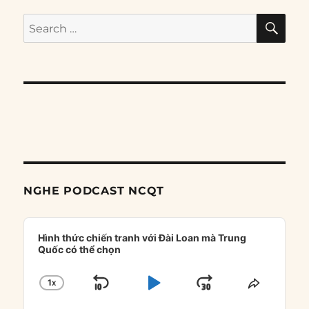
SE
Search
for:
NGHE PODCAST NCQT
Audio
Player
Hình thức chiến tranh với Đài Loan mà Trung
Quốc có thể chọn
1
X
SKIP
PLAY
JUMP
CHANGE
SHARE
PLAYBACK
THIS