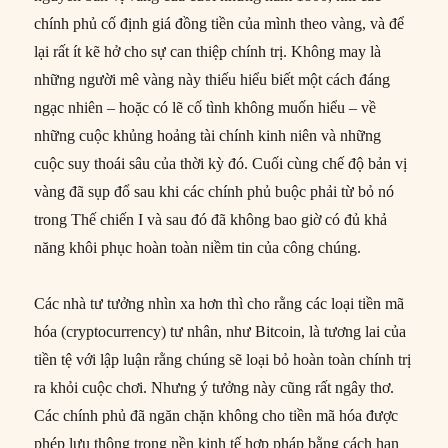
chính phủ cố định giá đồng tiền của mình theo vàng, và để
lại rất ít kẽ hở cho sự can thiệp chính trị. Không may là
những người mê vàng này thiếu hiểu biết một cách đáng
ngạc nhiên – hoặc có lẽ cố tình không muốn hiểu – về
những cuộc khủng hoảng tài chính kinh niên và những
cuộc suy thoái sâu của thời kỳ đó. Cuối cùng chế độ bản vị
vàng đã sụp đổ sau khi các chính phủ buộc phải từ bỏ nó
trong Thế chiến I và sau đó đã không bao giờ có đủ khả
năng khôi phục hoàn toàn niềm tin của công chúng.
Các nhà tư tưởng nhìn xa hơn thì cho rằng các loại tiền mã
hóa (cryptocurrency) tư nhân, như Bitcoin, là tương lai của
tiền tệ với lập luận rằng chúng sẽ loại bỏ hoàn toàn chính trị
ra khỏi cuộc chơi. Nhưng ý tưởng này cũng rất ngây thơ.
Các chính phủ đã ngăn chặn không cho tiền mã hóa được
phép lưu thông trong nền kinh tế hợp pháp bằng cách hạn