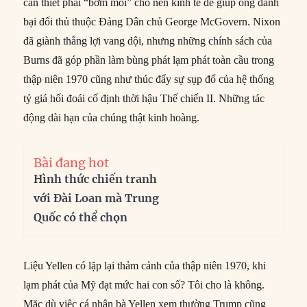
cần thiết phải “bơm mồi” cho nền kinh tế để giúp ông đánh
bại đối thủ thuộc Đảng Dân chủ George McGovern. Nixon
đã giành thắng lợi vang dội, nhưng những chính sách của
Burns đã góp phần làm bùng phát lạm phát toàn cầu trong
thập niên 1970 cũng như thúc đẩy sự sụp đổ của hệ thống
tỷ giá hối đoái cố định thời hậu Thế chiến II. Những tác
động dài hạn của chúng thật kinh hoàng.
Bài đang hot
Hình thức chiến tranh
với Đài Loan mà Trung
Quốc có thể chọn
Liệu Yellen có lặp lại thảm cảnh của thập niên 1970, khi
lạm phát của Mỹ đạt mức hai con số? Tôi cho là không.
Mặc dù việc cá nhân bà Yellen xem thường Trump cũng