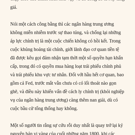
giá.
Nói một cách công bằng thì các ngân hàng trung ương
không miễn nhiễm trước sự thao túng, và chống lại những
áp lực chính trị là một cuộc chiến không có hồi kết. Trong
cuộc khủng hoảng tài chính, giới lãnh đạo cơ quan tiền tệ
đã được kêu gọi đảm nhận tạm thời một số quyền hạn khẩn
cấp, trong đó có quyền mua hàng loạt trái phiếu chính phủ
và trái phiếu khu vực tư nhân. Đối với hầu hết cơ quan, bao
gồm cả Fed, trước mắt vẫn chưa có có lối thoát nào gọn
ghẽ, và điều này khiến vấn đề cách ly chính trị (khỏi nghiệp
vụ của ngân hàng trung ương) càng thêm nan giải, dù có
cuộc bầu cử tổng thống hay không.
Một số người tin rằng sự cứu rỗi duy nhất là quay trở lại kỷ
nguyên bản vị vàng của cuối những năm 1800, khi các