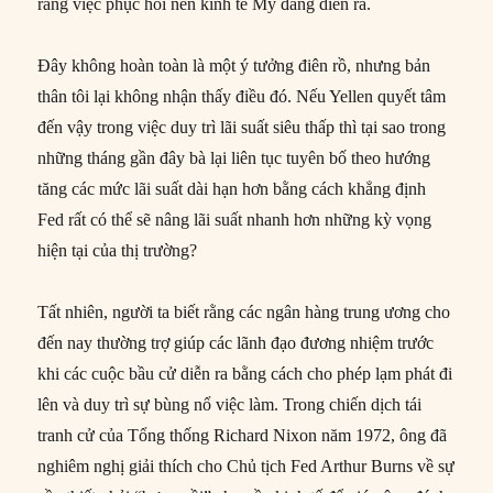
rằng việc phục hồi nền kinh tế Mỹ đang diễn ra.
Đây không hoàn toàn là một ý tưởng điên rồ, nhưng bản
thân tôi lại không nhận thấy điều đó. Nếu Yellen quyết tâm
đến vậy trong việc duy trì lãi suất siêu thấp thì tại sao trong
những tháng gần đây bà lại liên tục tuyên bố theo hướng
tăng các mức lãi suất dài hạn hơn bằng cách khẳng định
Fed rất có thể sẽ nâng lãi suất nhanh hơn những kỳ vọng
hiện tại của thị trường?
Tất nhiên, người ta biết rằng các ngân hàng trung ương cho
đến nay thường trợ giúp các lãnh đạo đương nhiệm trước
khi các cuộc bầu cử diễn ra bằng cách cho phép lạm phát đi
lên và duy trì sự bùng nổ việc làm. Trong chiến dịch tái
tranh cử của Tổng thống Richard Nixon năm 1972, ông đã
nghiêm nghị giải thích cho Chủ tịch Fed Arthur Burns về sự