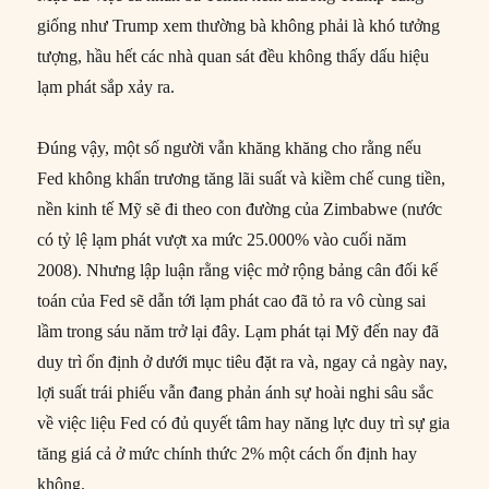
giống như Trump xem thường bà không phải là khó tưởng
tượng, hầu hết các nhà quan sát đều không thấy dấu hiệu
lạm phát sắp xảy ra.
Đúng vậy, một số người vẫn khăng khăng cho rằng nếu
Fed không khẩn trương tăng lãi suất và kiềm chế cung tiền,
nền kinh tế Mỹ sẽ đi theo con đường của Zimbabwe (nước
có tỷ lệ lạm phát vượt xa mức 25.000% vào cuối năm
2008). Nhưng lập luận rằng việc mở rộng bảng cân đối kế
toán của Fed sẽ dẫn tới lạm phát cao đã tỏ ra vô cùng sai
lầm trong sáu năm trở lại đây. Lạm phát tại Mỹ đến nay đã
duy trì ổn định ở dưới mục tiêu đặt ra và, ngay cả ngày nay,
lợi suất trái phiếu vẫn đang phản ánh sự hoài nghi sâu sắc
về việc liệu Fed có đủ quyết tâm hay năng lực duy trì sự gia
tăng giá cả ở mức chính thức 2% một cách ổn định hay
không.