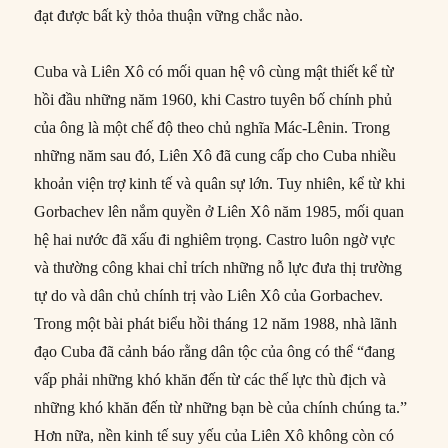
đạt được bất kỳ thỏa thuận vững chắc nào.
Cuba và Liên Xô có mối quan hệ vô cùng mật thiết kể từ
hồi đầu những năm 1960, khi Castro tuyên bố chính phủ
của ông là một chế độ theo chủ nghĩa Mác-Lênin. Trong
những năm sau đó, Liên Xô đã cung cấp cho Cuba nhiều
khoản viện trợ kinh tế và quân sự lớn. Tuy nhiên, kể từ khi
Gorbachev lên nắm quyền ở Liên Xô năm 1985, mối quan
hệ hai nước đã xấu đi nghiêm trọng. Castro luôn ngờ vực
và thường công khai chỉ trích những nỗ lực đưa thị trường
tự do và dân chủ chính trị vào Liên Xô của Gorbachev.
Trong một bài phát biểu hồi tháng 12 năm 1988, nhà lãnh
đạo Cuba đã cảnh báo rằng dân tộc của ông có thể “đang
vấp phải những khó khăn đến từ các thế lực thù địch và
những khó khăn đến từ những bạn bè của chính chúng ta.”
Hơn nữa, nền kinh tế suy yếu của Liên Xô không còn có