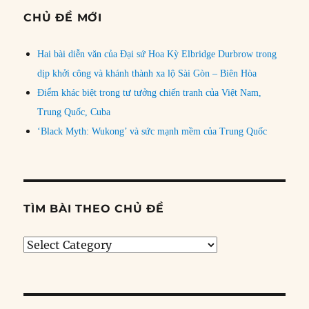
CHỦ ĐỀ MỚI
Hai bài diễn văn của Đại sứ Hoa Kỳ Elbridge Durbrow trong
dịp khởi công và khánh thành xa lộ Sài Gòn – Biên Hòa
Điểm khác biệt trong tư tưởng chiến tranh của Việt Nam,
Trung Quốc, Cuba
‘Black Myth: Wukong’ và sức mạnh mềm của Trung Quốc
TÌM BÀI THEO CHỦ ĐỀ
Tìm
bài
theo
chủ