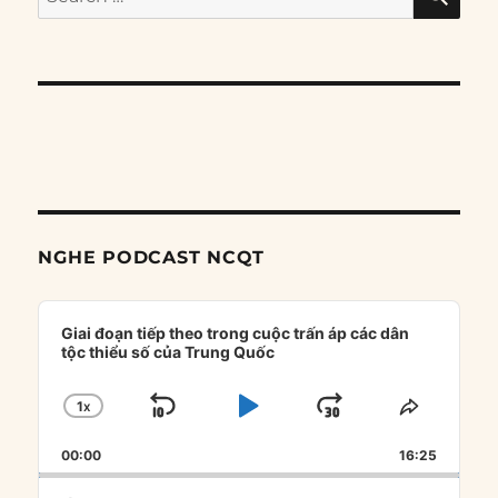
for:
NGHE PODCAST NCQT
Audio
Player
Giai đoạn tiếp theo trong cuộc trấn áp các dân
tộc thiểu số của Trung Quốc
1
X
SKIP
PLAY
JUMP
CHANGE
SHARE
PLAYBACK
THIS
BACKWARD
PAUSE
FORWARD
00:00
RATE
16:25
EPISOD
Search