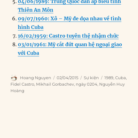
04/06/1989: Trung Quốc đàn áp biểu tình
Thiên An Môn
09/07/1960: Xô – Mỹ đe dọa nhau về tình
hình Cuba
16/02/1959: Castro tuyên thệ nhậm chức
03/01/1961: Mỹ cắt đứt quan hệ ngoại giao
với Cuba
Author
Posted
Categories
Tags
Hoang Nguyen
02/04/2015
Sự kiện
1989
,
Cuba
,
on
Fidel Castro
,
Mikhail Gorbachev
,
ngày 0204
,
Nguyễn Huy
Hoàng