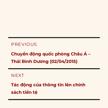
Post
PREVIOUS
navigation
Previous
Chuyển động quốc phòng Châu Á –
post:
Thái Bình Dương (02/04/2015)
NEXT
Next
Tác động của thông tin lên chính
post:
sách tiền tệ