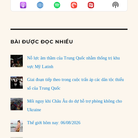
EPISODE
EPISODES
EPISO
Show
LIST
Podcast
Informat
BÀI ĐƯỢC ĐỌC NHIỀU
Nỗ lực âm thầm của Trung Quốc nhằm thống trị khu
vực Mỹ Latinh
Giai đoạn tiếp theo trong cuộc trấn áp các dân tộc thiểu
số của Trung Quốc
Mối nguy khi Châu Âu do dự hỗ trợ phòng không cho
Ukraine
Thế giới hôm nay: 06/08/2026