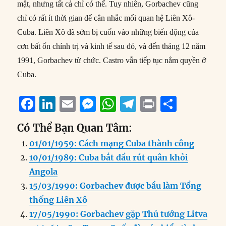
mật, nhưng tất cả chỉ có thế. Tuy nhiên, Gorbachev cũng
chỉ có rất ít thời gian để cân nhắc mối quan hệ Liên Xô-
Cuba. Liên Xô đã sớm bị cuốn vào những biến động của
cơn bất ổn chính trị và kinh tế sau đó, và đến tháng 12 năm
1991, Gorbachev từ chức. Castro vẫn tiếp tục nắm quyền ở
Cuba.
F
Li
E
M
W
T
P
S
a
n
m
e
h
el
ri
h
Có Thể Bạn Quan Tâm:
c
k
ai
ss
at
e
n
a
01/01/1959: Cách mạng Cuba thành công
e
e
l
e
s
g
t
re
10/01/1989: Cuba bắt đầu rút quân khỏi
b
d
n
A
r
Angola
o
I
g
p
a
15/03/1990: Gorbachev được bầu làm Tổng
o
n
er
p
m
thống Liên Xô
k
17/05/1990: Gorbachev gặp Thủ tướng Litva