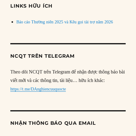
đề
LINKS HỮU ÍCH
Báo cáo Thường niên 2025 và Kêu gọi tài trợ năm 2026
NCQT TRÊN TELEGRAM
Theo dõi NCQT trên Telegram để nhận được thông báo bài
viết mới và các thông tin, tài liệu… hữu ích khác:
https://t.me/DAnghiencuuquocte
NHẬN THÔNG BÁO QUA EMAIL