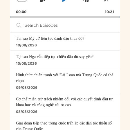
SKIP
PLAY
JUMP
CHANGE
SHARE
PLAYBACK
THIS
BACKWARD
PAUSE
FORWARD
00:00
RATE
10:21
EPISOD
Search
Episodes
Tại sao Mỹ cứ liên tục đánh đâu thua đó?
10/08/2026
Tại sao Nga vẫn tiếp tục chiến đấu dù suy yếu?
10/08/2026
Hình thức chiến tranh với Đài Loan mà Trung Quốc có thể
chọn
09/08/2026
Cơ chế miễn trừ trách nhiệm đối với các quyết định đầu tư
khoa học và công nghệ rủi ro cao
08/08/2026
Giai đoạn tiếp theo trong cuộc trấn áp các dân tộc thiểu số
của Trung Quốc