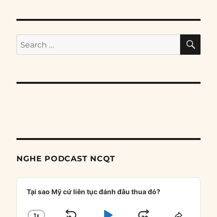
SE
Search
for:
NGHE PODCAST NCQT
Audio
Player
Tại sao Mỹ cứ liên tục đánh đâu thua đó?
1
X