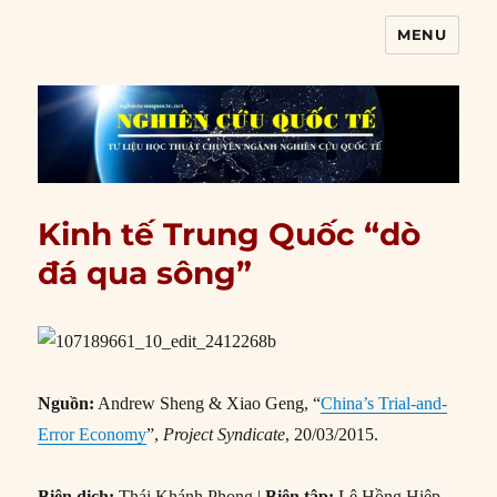
MENU
Nghiên cứu quốc tế
Kinh tế Trung Quốc “dò
đá qua sông”
Nguồn:
Andrew Sheng & Xiao Geng, “
China’s Trial-and-
Error Economy
”,
Project Syndicate
, 20/03/2015.
Biên dịch:
Thái Khánh Phong |
Biên tập:
Lê Hồng Hiệp