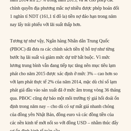
chính quyền địa phương mắc nợ nhiều được phép hoán đổi
1 nghìn tỉ NDT (161,1 tỉ đô la) tiền nợ đáo hạn trong năm
nay lấy trái phiếu với lãi suất thấp hơn.
Tương tự như vậy, Ngân hàng Nhân dân Trung Quốc
(PBOC) đã đưa ra các chính sách tiền tệ hỗ trợ như từng
bước hạ lãi suất và giảm mức dự trữ bắt buộc. Vì mức
lương trung bình vẫn đang tiếp tục tăng nên mục tiêu lạm
phát cho năm 2015 được xác định ở mức 3% – cao hơn so
với lạm phát thực tế 2% của năm 2014, mặc dù chỉ số lạm
phát giá đầu vào sản xuất đã ở mức âm trong vòng 36 tháng
qua. PBOC cũng dự báo một môi trường tỷ giá hối đoái ổn
định trong năm nay – cho dù có sự mất giá nhanh chóng
của đồng yên Nhật Bản, đồng euro và các đồng tiền của
các nền kinh tế mới nổi so với đồng USD – nhằm thúc đẩy
sự ổn định kinh tế toàn cầu.