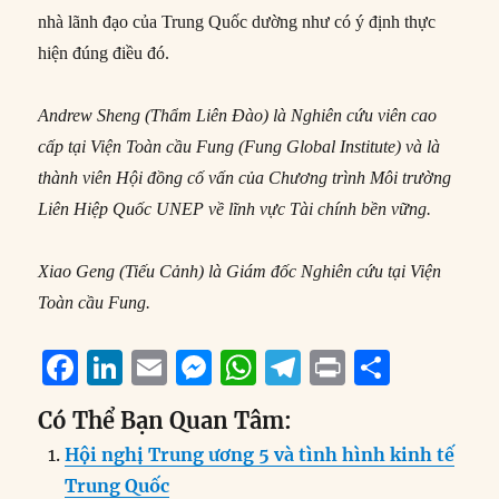
nhà lãnh đạo của Trung Quốc dường như có ý định thực
hiện đúng điều đó.
Andrew Sheng
(Thẩm Liên Đào) là Nghiên cứu viên cao
cấp tại Viện Toàn cầu Fung (Fung Global Institute) và là
thành viên Hội đồng cố vấn của Chương trình Môi trường
Liên Hiệp Quốc UNEP về lĩnh vực Tài chính bền vững.
Xiao Geng
(Tiếu Cảnh) là Giám đốc Nghiên cứu tại Viện
Toàn cầu Fung.
F
Li
E
M
W
T
P
S
a
n
m
e
h
el
ri
h
Có Thể Bạn Quan Tâm:
c
k
ai
ss
at
e
n
a
Hội nghị Trung ương 5 và tình hình kinh tế
e
e
l
e
s
g
t
re
Trung Quốc