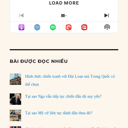
LOAD MORE
PREVIOUS
SHOW
NEXT
EPISODE
EPISODES
EPISO
Show
LIST
Podcast
Informat
BÀI ĐƯỢC ĐỌC NHIỀU
Hình thức chiến tranh với Đài Loan mà Trung Quốc có
thể chọn
Tại sao Nga vẫn tiếp tục chiến đấu dù suy yếu?
Tại sao Mỹ cứ liên tục đánh đâu thua đó?