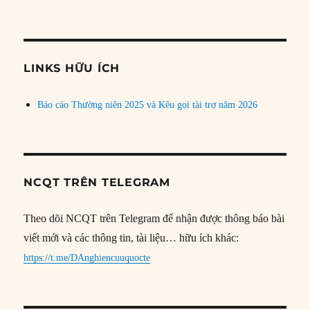
bài
theo
chủ
đề
LINKS HỮU ÍCH
Báo cáo Thường niên 2025 và Kêu gọi tài trợ năm 2026
NCQT TRÊN TELEGRAM
Theo dõi NCQT trên Telegram để nhận được thông báo bài
viết mới và các thông tin, tài liệu… hữu ích khác:
https://t.me/DAnghiencuuquocte