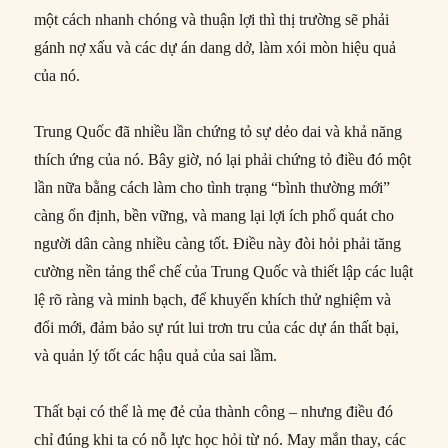
một cách nhanh chóng và thuận lợi thì thị trường sẽ phải
gánh nợ xấu và các dự án dang dở, làm xói mòn hiệu quả
của nó.
Trung Quốc đã nhiều lần chứng tỏ sự dẻo dai và khả năng
thích ứng của nó. Bây giờ, nó lại phải chứng tỏ điều đó một
lần nữa bằng cách làm cho tình trạng “bình thường mới”
càng ổn định, bền vững, và mang lại lợi ích phổ quát cho
người dân càng nhiều càng tốt. Điều này đòi hỏi phải tăng
cường nền tảng thể chế của Trung Quốc và thiết lập các luật
lệ rõ ràng và minh bạch, để khuyến khích thử nghiệm và
đổi mới, đảm bảo sự rút lui trơn tru của các dự án thất bại,
và quản lý tốt các hậu quả của sai lầm.
Thất bại có thể là mẹ đẻ của thành công – nhưng điều đó
chỉ đúng khi ta có nỗ lực học hỏi từ nó. May mắn thay, các