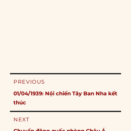
Post
PREVIOUS
navigation
Previous
01/04/1939: Nội chiến Tây Ban Nha kết
post:
thúc
NEXT
Next