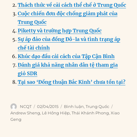
b
d
n
A
r
Thách thức về cải cách thể chế ở Trung Quốc
o
I
g
p
a
Cuộc chiến đơn độc chống giảm phát của
o
n
er
p
m
Trung Quốc
k
Piketty và trường hợp Trung Quốc
Sự áp đảo của đồng Đô-la và tình trạng áp
chế tài chính
Khúc dạo đầu cải cách của Tập Cận Bình
Đánh giá khả năng nhân dân tệ tham gia
giỏ SDR
Tại sao ‘Đồng thuận Bắc Kinh’ chưa tồn tại?
Author
Posted
Categories
Tags
NCQT
02/04/2015
Bình luận
,
Trung Quốc
on
Andrew Sheng
,
Lê Hồng Hiệp
,
Thái Khánh Phong
,
Xiao
Geng