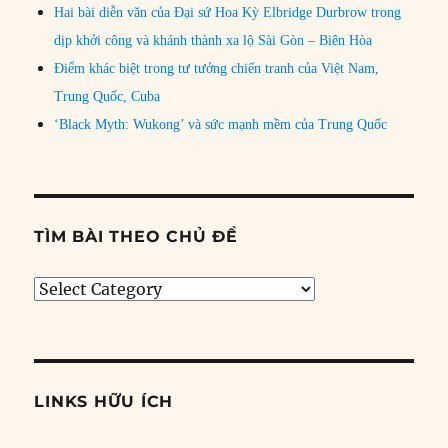
Hai bài diễn văn của Đại sứ Hoa Kỳ Elbridge Durbrow trong
dịp khởi công và khánh thành xa lộ Sài Gòn – Biên Hòa
Điểm khác biệt trong tư tưởng chiến tranh của Việt Nam,
Trung Quốc, Cuba
‘Black Myth: Wukong’ và sức mạnh mềm của Trung Quốc
TÌM BÀI THEO CHỦ ĐỀ
Tìm
bài
theo
chủ
đề
LINKS HỮU ÍCH