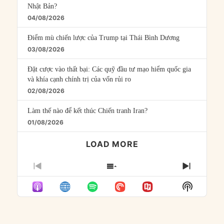
Nhật Bản?
04/08/2026
Điểm mù chiến lược của Trump tại Thái Bình Dương
03/08/2026
Đặt cược vào thất bại: Các quỹ đầu tư mạo hiểm quốc gia
và khía cạnh chính trị của vốn rủi ro
02/08/2026
Làm thế nào để kết thúc Chiến tranh Iran?
01/08/2026
LOAD MORE
PREVIOUS
SHOW
NEXT
EPISODE
EPISODES
EPISO
Show
LIST
Podcast
Informat