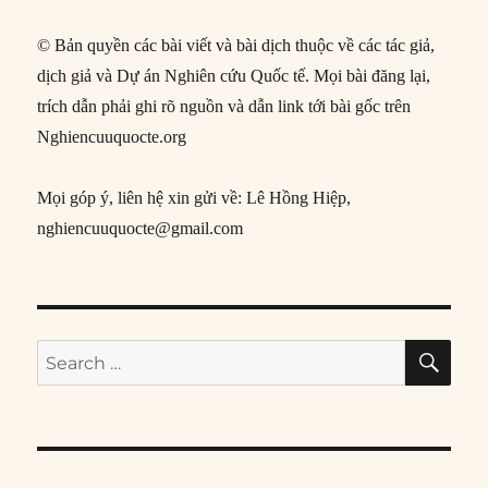
© Bản quyền các bài viết và bài dịch thuộc về các tác giả,
dịch giả và Dự án Nghiên cứu Quốc tế. Mọi bài đăng lại,
trích dẫn phải ghi rõ nguồn và dẫn link tới bài gốc trên
Nghiencuuquocte.org
Mọi góp ý, liên hệ xin gửi về: Lê Hồng Hiệp,
nghiencuuquocte@gmail.com
SE
Search
for: