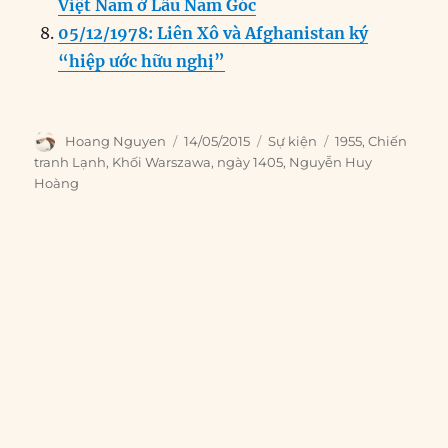
Việt Nam ở Lầu Năm Góc
05/12/1978: Liên Xô và Afghanistan ký
“hiệp ước hữu nghị”
Author
Posted
Categories
Tags
Hoang Nguyen
14/05/2015
Sự kiện
1955
,
Chiến
on
tranh Lạnh
,
Khối Warszawa
,
ngày 1405
,
Nguyễn Huy
Hoàng