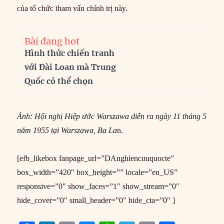
của tổ chức tham vấn chính trị này.
Bài đang hot
Hình thức chiến tranh
với Đài Loan mà Trung
Quốc có thể chọn
Ảnh: Hội nghị Hiệp ước Warszawa diễn ra ngày 11 tháng 5
năm 1955 tại Warszawa, Ba La
n.
[efb_likebox fanpage_url=”DAnghiencuuquocte”
box_width=”420″ box_height=”” locale=”en_US”
responsive=”0″ show_faces=”1″ show_stream=”0″
hide_cover=”0″ small_header=”0″ hide_cta=”0″ ]