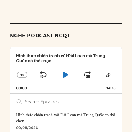
NGHE PODCAST NCQT
Audio
Player
Hình thức chiến tranh với Đài Loan mà Trung
Quốc có thể chọn
1
X
SKIP
PLAY
JUMP
CHANGE
SHARE
PLAYBACK
THIS
BACKWARD
PAUSE
FORWARD
00:00
RATE
14:15
EPISOD
Search
Episodes
Hình thức chiến tranh với Đài Loan mà Trung Quốc có thể
chọn
09/08/2026