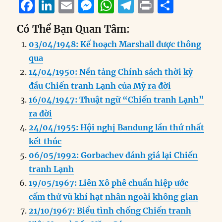
F
Li
E
M
W
T
P
S
a
n
m
e
h
el
ri
h
Có Thể Bạn Quan Tâm:
c
k
ai
ss
at
e
n
a
03/04/1948: Kế hoạch Marshall được thông
e
e
l
e
s
g
t
re
qua
b
d
n
A
r
14/04/1950: Nền tảng Chính sách thời kỳ
o
I
g
p
a
đầu Chiến tranh Lạnh của Mỹ ra đời
o
n
er
p
m
16/04/1947: Thuật ngữ “Chiến tranh Lạnh”
k
ra đời
24/04/1955: Hội nghị Bandung lần thứ nhất
kết thúc
06/05/1992: Gorbachev đánh giá lại Chiến
tranh Lạnh
19/05/1967: Liên Xô phê chuẩn hiệp ước
cấm thử vũ khí hạt nhân ngoài không gian
21/10/1967: Biểu tình chống Chiến tranh