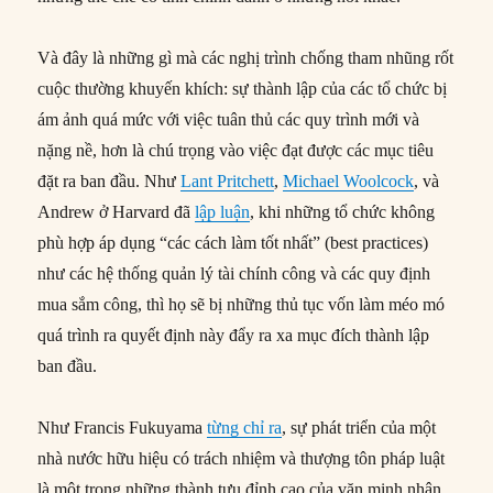
Và đây là những gì mà các nghị trình chống tham nhũng rốt
cuộc thường khuyến khích: sự thành lập của các tổ chức bị
ám ảnh quá mức với việc tuân thủ các quy trình mới và
nặng nề, hơn là chú trọng vào việc đạt được các mục tiêu
đặt ra ban đầu. Như
Lant Pritchett
,
Michael Woolcock
, và
Andrew ở Harvard đã
lập luận
, khi những tổ chức không
phù hợp áp dụng “các cách làm tốt nhất” (best practices)
như các hệ thống quản lý tài chính công và các quy định
mua sắm công, thì họ sẽ bị những thủ tục vốn làm méo mó
quá trình ra quyết định này đẩy ra xa mục đích thành lập
ban đầu.
Như Francis Fukuyama
từng chỉ ra
, sự phát triển của một
nhà nước hữu hiệu có trách nhiệm và thượng tôn pháp luật
là một trong những thành tựu đỉnh cao của văn minh nhân