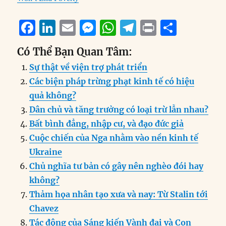
F
Li
E
M
W
T
P
S
a
n
m
e
h
el
ri
h
Có Thể Bạn Quan Tâm:
c
k
ai
ss
at
e
n
a
Sự thật về viện trợ phát triển
e
e
l
e
s
g
t
re
Các biện pháp trừng phạt kinh tế có hiệu
b
d
n
A
r
quả không?
o
I
g
p
a
Dân chủ và tăng trưởng có loại trừ lẫn nhau?
o
n
er
p
m
Bất bình đẳng, nhập cư, và đạo đức giả
k
Cuộc chiến của Nga nhằm vào nền kinh tế
Ukraine
Chủ nghĩa tư bản có gây nên nghèo đói hay
không?
Thảm họa nhân tạo xưa và nay: Từ Stalin tới
Chavez
Tác động của Sáng kiến Vành đai và Con