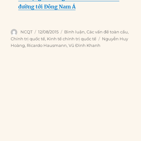
đường tới Đông Nam Á
Author
Posted
Categories
NCQT
12/08/2015
Bình luận
,
Các vấn đề toàn cầu
,
on
Tags
Chính trị quốc tế
,
Kinh tế chính trị quốc tế
Nguyễn Huy
Hoàng
,
Ricardo Hausmann
,
Vũ Đình Khanh