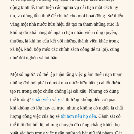
động kinh tế, thực hiện các nghĩa vụ dài hạn một cách uy
tín, và dùng tiền thuế để chi trả cho mọi hoạt động. Sự thiếu
vắng một nhà nước hữu hiệu đã tạo ra tham nhũng (tức là
không đủ khả năng để ngăn chặn nhân viên công quyền,
thường là khi họ cấu kết với những thành viên khác trong
xã hội, khỏi bóp méo các chính sách công để tư lợi), cũng
như đói nghèo và tụt hậu.
Một số người có thể lập luận rằng việc giảm thiểu nạn tham
nhũng đòi hỏi phải có một nhà nước hữu hiệu; cái tốt được
tạo ra trong cuộc chiến chống lại cái xấu. Nhưng có đúng
thế không?
Giáo viên
và
y tá
thường không đến cơ quan
khi không có lớp hay ca trực, nhưng không có nghĩa là chất
lượng công việc của họ sẽ
tốt hơn nếu họ đến
. Cảnh sát có
thể thôi đòi hối lộ, nhưng chuyện đó cũng chẳng khiến họ
xuất sắc hơn trong việc ngăn ngừa và bắt giữ tội phạm. Cắt