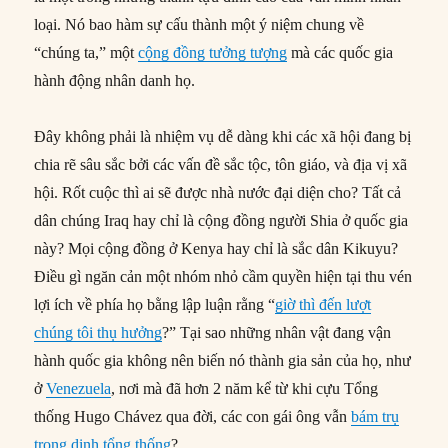
loại. Nó bao hàm sự cấu thành một ý niệm chung về
“chúng ta,” một
cộng đồng tưởng tượng
mà các quốc gia
hành động nhân danh họ.
Đây không phải là nhiệm vụ dễ dàng khi các xã hội đang bị
chia rẽ sâu sắc bởi các vấn đề sắc tộc, tôn giáo, và địa vị xã
hội. Rốt cuộc thì ai sẽ được nhà nước đại diện cho? Tất cả
dân chúng Iraq hay chỉ là cộng đồng người Shia ở quốc gia
này? Mọi cộng đồng ở Kenya hay chỉ là sắc dân Kikuyu?
Điều gì ngăn cản một nhóm nhỏ cầm quyền hiện tại thu vén
lợi ích về phía họ bằng lập luận rằng “
giờ thì đến lượt
chúng tôi thụ hưởng
?” Tại sao những nhân vật đang vận
hành quốc gia không nên biến nó thành gia sản của họ, như
ở
Venezuela
, nơi mà đã hơn 2 năm kể từ khi cựu Tổng
thống Hugo Chávez qua đời, các con gái ông vẫn
bám trụ
trong dinh tổng thống
?