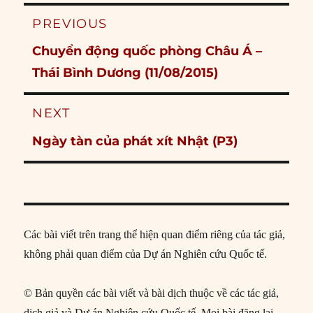
Post
PREVIOUS
navigation
Previous
Chuyển động quốc phòng Châu Á –
post:
Thái Bình Dương (11/08/2015)
NEXT
Next
Ngày tàn của phát xít Nhật (P3)
post:
Các bài viết trên trang thể hiện quan điểm riêng của tác giả,
không phải quan điểm của Dự án Nghiên cứu Quốc tế.
© Bản quyền các bài viết và bài dịch thuộc về các tác giả,
dịch giả và Dự án Nghiên cứu Quốc tế. Mọi bài đăng lại,