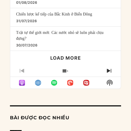
01/08/2026
Chiến lược kế tiếp của Bắc Kinh ở Biển Đông
31/07/2026
Trật tự thế giới mới: Các nước nhỏ sẽ luôn phải chịu
đựng?
30/07/2026
LOAD MORE
PREVIOUS
SHOW
NEXT
EPISODE
EPISODES
EPISO
Show
LIST
Podcast
Informat
BÀI ĐƯỢC ĐỌC NHIỀU