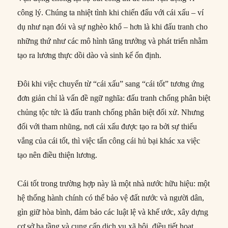
công lý. Chúng ta nhiệt tình khi chiến đấu với cái xấu – ví
dụ như nạn đói và sự nghèo khổ – hơn là khi đấu tranh cho
những thứ như các mô hình tăng trưởng và phát triển nhằm
tạo ra lương thực dồi dào và sinh kế ổn định.
Đôi khi việc chuyển từ “cái xấu” sang “cái tốt” tương ứng
đơn giản chỉ là vấn đề ngữ nghĩa: đấu tranh chống phân biệt
chủng tộc tức là đấu tranh chống phân biệt đối xử. Nhưng
đối với tham nhũng, nơi cái xấu được tạo ra bởi sự thiếu
vắng của cái tốt, thì việc tấn công cái hủ bại khác xa việc
tạo nên điều thiện lương.
Cái tốt trong trường hợp này là một nhà nước hữu hiệu: một
hệ thống hành chính có thể bảo vệ đất nước và người dân,
gìn giữ hòa bình, đảm bảo các luật lệ và khế ước, xây dựng
cơ sở hạ tầng và cung cấp dịch vụ xã hội, điều tiết hoạt