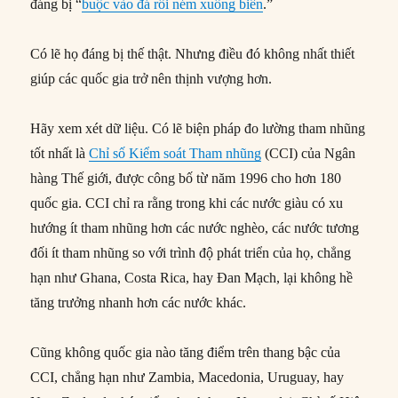
đáng bị “
buộc vào đá rồi ném xuống biển
.”
Có lẽ họ đáng bị thế thật. Nhưng điều đó không nhất thiết
giúp các quốc gia trở nên thịnh vượng hơn.
Hãy xem xét dữ liệu. Có lẽ biện pháp đo lường tham nhũng
tốt nhất là
Chỉ số Kiểm soát Tham nhũng
(CCI) của Ngân
hàng Thế giới, được công bố từ năm 1996 cho hơn 180
quốc gia. CCI chỉ ra rằng trong khi các nước giàu có xu
hướng ít tham nhũng hơn các nước nghèo, các nước tương
đối ít tham nhũng so với trình độ phát triển của họ, chẳng
hạn như Ghana, Costa Rica, hay Đan Mạch, lại không hề
tăng trưởng nhanh hơn các nước khác.
Cũng không quốc gia nào tăng điểm trên thang bậc của
CCI, chẳng hạn như Zambia, Macedonia, Uruguay, hay