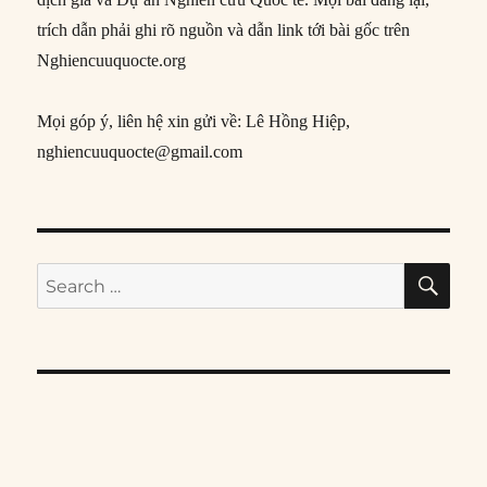
trích dẫn phải ghi rõ nguồn và dẫn link tới bài gốc trên
Nghiencuuquocte.org
Mọi góp ý, liên hệ xin gửi về: Lê Hồng Hiệp,
nghiencuuquocte@gmail.com
SE
Search
for: