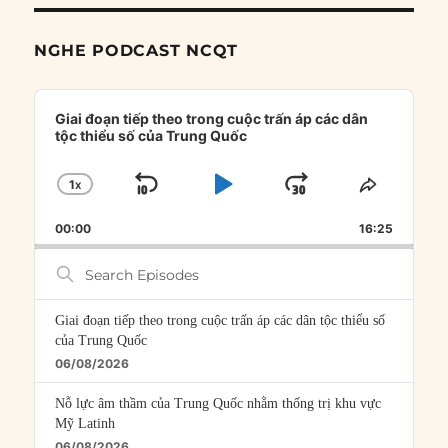
NGHE PODCAST NCQT
Audio
Player
Giai đoạn tiếp theo trong cuộc trấn áp các dân
tộc thiểu số của Trung Quốc
1
X
SKIP
PLAY
JUMP
CHANGE
SHARE
PLAYBACK
THIS
BACKWARD
PAUSE
FORWARD
00:00
RATE
16:25
EPISOD
Search
Episodes
Giai đoạn tiếp theo trong cuộc trấn áp các dân tộc thiểu số
của Trung Quốc
06/08/2026
Nỗ lực âm thầm của Trung Quốc nhằm thống trị khu vực
Mỹ Latinh
06/08/2026