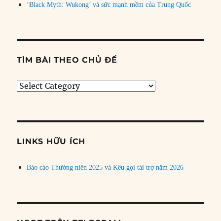
‘Black Myth: Wukong’ và sức mạnh mềm của Trung Quốc
TÌM BÀI THEO CHỦ ĐỀ
Tìm
bài
theo
chủ
đề
LINKS HỮU ÍCH
Báo cáo Thường niên 2025 và Kêu gọi tài trợ năm 2026