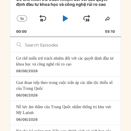
định đầu tư khoa học và công nghệ rủi ro cao
1
X
SKIP
PLAY
JUMP
CHANGE
SHARE
PLAYBACK
THIS
BACKWARD
PAUSE
FORWARD
00:00
RATE
55:10
EPISOD
Search
Episodes
Cơ chế miễn trừ trách nhiệm đối với các quyết định đầu tư
khoa học và công nghệ rủi ro cao
08/08/2026
Giai đoạn tiếp theo trong cuộc trấn áp các dân tộc thiểu số
của Trung Quốc
06/08/2026
Nỗ lực âm thầm của Trung Quốc nhằm thống trị khu vực
Mỹ Latinh
06/08/2026