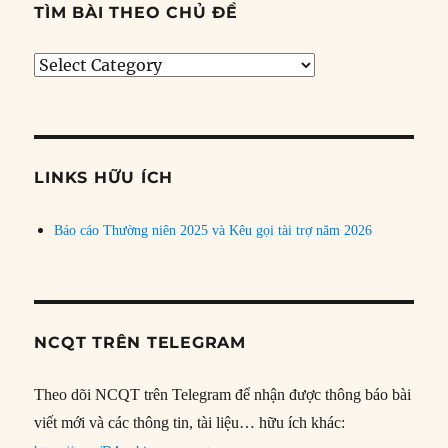
TÌM BÀI THEO CHỦ ĐỀ
Tìm
bài
theo
chủ
đề
LINKS HỮU ÍCH
Báo cáo Thường niên 2025 và Kêu gọi tài trợ năm 2026
NCQT TRÊN TELEGRAM
Theo dõi NCQT trên Telegram để nhận được thông báo bài
viết mới và các thông tin, tài liệu… hữu ích khác: