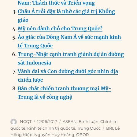
b
d
n
A
r
Nam: Thách thức và Triển vọng
o
I
g
p
a
Châu Á trỗi dậy là nhờ các giá trị Khổng
o
n
er
p
m
giáo
k
Mỹ nên dành chỗ cho Trung Quốc?
Ảo giác của Đông Nam Á về sức mạnh kinh
tế Trung Quốc
Trung-Nhật cạnh tranh giành dự án đường
sắt Indonesia
Vành đai và Con đường dưới góc nhìn địa
chiến lược
Bản chất chiến tranh thương mại Mỹ-
Trung là về công nghệ
Author
Posted
Categories
NCQT
12/06/2017
ASEAN
,
Bình luận
,
Chính trị
on
Tags
quốc tế
,
Kinh tế chính trị quốc tế
,
Trung Quốc
BRI
,
Lê
Hồng Hiệp
,
Nguyễn Huy Hoàng
,
OBOR