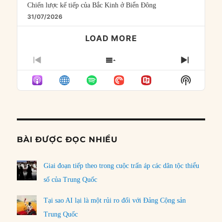
Chiến lược kế tiếp của Bắc Kinh ở Biển Đông
31/07/2026
LOAD MORE
PREVIOUS
SHOW
NEXT
EPISODE
EPISODES
EPISO
Show
LIST
Podcast
Informat
BÀI ĐƯỢC ĐỌC NHIỀU
Giai đoạn tiếp theo trong cuộc trấn áp các dân tộc thiểu
số của Trung Quốc
Tại sao AI lại là một rủi ro đối với Đảng Cộng sản
Trung Quốc