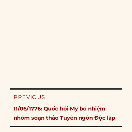
Post
PREVIOUS
navigation
Previous
11/06/1776: Quốc hội Mỹ bổ nhiệm
post:
nhóm soạn thảo Tuyên ngôn Độc lập