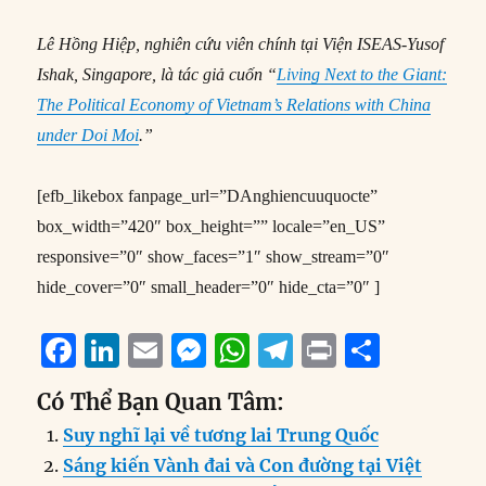
Lê Hồng Hiệp, nghiên cứu viên chính tại Viện ISEAS-Yusof
Ishak, Singapore, là tác giả cuốn “
Living Next to the Giant:
The Political Economy of Vietnam’s Relations with China
under Doi Moi
.”
[efb_likebox fanpage_url=”DAnghiencuuquocte”
box_width=”420″ box_height=”” locale=”en_US”
responsive=”0″ show_faces=”1″ show_stream=”0″
hide_cover=”0″ small_header=”0″ hide_cta=”0″ ]
F
Li
E
M
W
T
P
S
a
n
m
e
h
el
ri
h
Có Thể Bạn Quan Tâm:
c
k
ai
ss
at
e
n
a
Suy nghĩ lại về tương lai Trung Quốc
e
e
l
e
s
g
t
re
Sáng kiến Vành đai và Con đường tại Việt