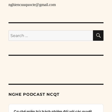
nghiencuuquocte@gmail.com
SE
Search
for:
NGHE PODCAST NCQT
Audio
Player
Cơ chế miễn trừ trách nhiệm đối với các quyết