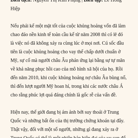
Hiệp
Nếu phải kể một mặt tốt của cuộc khủng hoảng vốn đã làm
chao đảo nền kinh tế toàn cầu kể từ năm 2008 thì có lẽ đó
là việc nó đã không xảy ra cùng lúc ở mọi nơi. Cú sốc đầu
tiên là cuộc khủng hoảng cho vay thế chấp dưới chuẩn ở
Mỹ, sự cố mà người châu Âu phản ứng lại bằng sự tự mãn
về khả năng phục hồi cao của mô hình xã hội của họ. Rồi
đến năm 2010, khi cuộc khủng hoảng nợ châu Âu bùng nổ,
thì đến lượt người Mỹ hoan hỉ, trong khi các nước châu Á
cho rằng phúc lợi quá đáng chính là gốc rễ của vấn đề.
Hiện nay, thế giới đang bị ám ảnh bởi suy thoái ở Trung
Quốc và những bất ổn của thị trường chứng khoán tại đây.
Thật vậy, đối với một số người, những gì đang xảy ra ở
Trung Quốc có thể là một phiên bản hiện đại của vụ sụp đổ