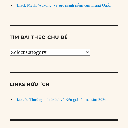
‘Black Myth: Wukong’ và sức mạnh mềm của Trung Quốc
TÌM BÀI THEO CHỦ ĐỀ
Tìm
bài
theo
chủ
đề
LINKS HỮU ÍCH
Báo cáo Thường niên 2025 và Kêu gọi tài trợ năm 2026