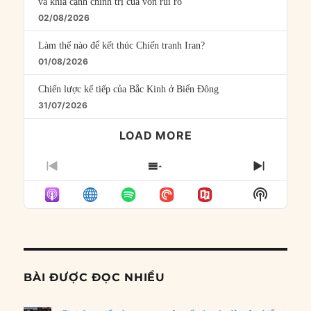
và khía cạnh chính trị của vốn rủi ro
02/08/2026
Làm thế nào để kết thúc Chiến tranh Iran?
01/08/2026
Chiến lược kế tiếp của Bắc Kinh ở Biển Đông
31/07/2026
LOAD MORE
PREVIOUS
SHOW
NEXT
EPISODE
EPISODES
EPISO
Show
LIST
Podcast
Informat
BÀI ĐƯỢC ĐỌC NHIỀU