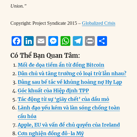
Union.”
Copyright: Project Syndicate 2015 –
Globalized Crisis
F
Li
E
M
W
T
P
S
a
n
m
e
h
el
ri
h
Có Thể Bạn Quan Tâm:
c
k
ai
ss
at
e
n
a
Mối đe dọa tiềm ẩn từ đồng Bitcoin
e
e
l
e
s
g
t
re
Dân chủ và tăng trưởng có loại trừ lẫn nhau?
b
d
n
A
r
Đằng sau bế tắc về khủng hoảng nợ Hy Lạp
o
I
g
p
a
Góc khuất của Hiệp định TPP
o
n
er
p
m
Tác động từ sự ‘giãy chết’ của dầu mỏ
k
Lãnh đạo yếu kém và làn sóng chống toàn
cầu hóa
Apple, EU và vấn đề chủ quyền của Ireland
Cơn nghiện đồng đô-la Mỹ