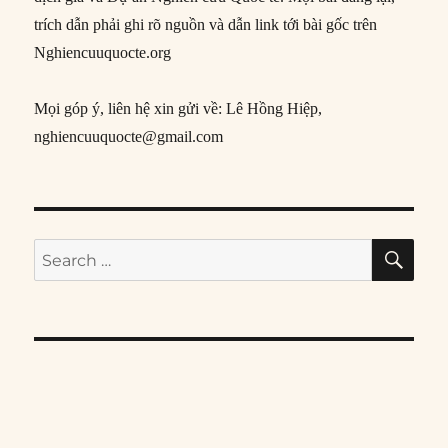
trích dẫn phải ghi rõ nguồn và dẫn link tới bài gốc trên
Nghiencuuquocte.org
Mọi góp ý, liên hệ xin gửi về: Lê Hồng Hiệp,
nghiencuuquocte@gmail.com
SE
Search
for: