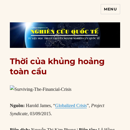
MENU
Nghiên cứu quốc tế
Thời của khủng hoảng
toàn cầu
Nguồn:
Harold James, “
Globalized Crisis
”,
Project
Syndicate
, 03/09/2015.
Biên dịch:
Nguyễn Thị Kim Phụng |
Biên tập:
Lê Hồng