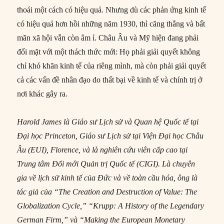
thoái một cách có hiệu quả. Nhưng dù các phản ứng kinh tế
có hiệu quả hơn hồi những năm 1930, thì căng thẳng và bất
mãn xã hội vẫn còn âm ỉ. Châu Âu và Mỹ hiện đang phải
đối mặt với một thách thức mới: Họ phải giải quyết không
chỉ khó khăn kinh tế của riêng mình, mà còn phải giải quyết
cả các vấn đề nhân đạo do thất bại về kinh tế và chính trị ở
nơi khác gây ra.
Harold James là Giáo sư Lịch sử và Quan hệ Quốc tế tại
Đại học Princeton, Giáo sư Lịch sử tại Viện Đại học Châu
Âu (EUI), Florence, và là nghiên cứu viên cấp cao tại
Trung tâm Đổi mới Quản trị Quốc tế (CIGI). Là chuyên
gia về lịch sử kinh tế của Đức và về toàn cầu hóa, ông là
tác giả của “The Creation and Destruction of Value: The
Globalization Cycle,” “Krupp: A History of the Legendary
German Firm,” và “Making the European Monetary