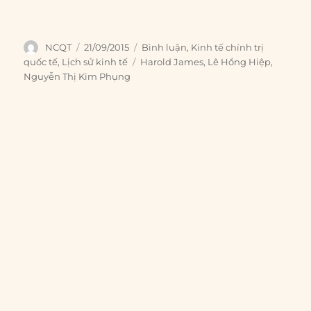
Author
Posted
Categories
NCQT
21/09/2015
Bình luận
,
Kinh tế chính trị
on
Tags
quốc tế
,
Lịch sử kinh tế
Harold James
,
Lê Hồng Hiệp
,
Nguyễn Thị Kim Phụng