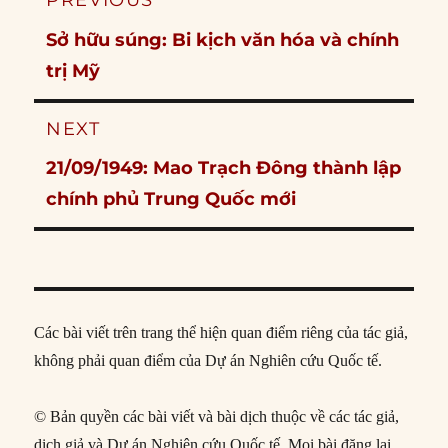
PREVIOUS
navigation
Previous
Sở hữu súng: Bi kịch văn hóa và chính
post:
trị Mỹ
NEXT
Next
21/09/1949: Mao Trạch Đông thành lập
post:
chính phủ Trung Quốc mới
Các bài viết trên trang thể hiện quan điểm riêng của tác giả,
không phải quan điểm của Dự án Nghiên cứu Quốc tế.
© Bản quyền các bài viết và bài dịch thuộc về các tác giả,
dịch giả và Dự án Nghiên cứu Quốc tế. Mọi bài đăng lại,