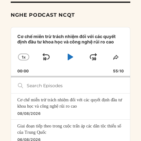
NGHE PODCAST NCQT
Audio
Player
Cơ chế miễn trừ trách nhiệm đối với các quyết
định đầu tư khoa học và công nghệ rủi ro cao
1
X
SKIP
PLAY
JUMP
CHANGE
SHARE
PLAYBACK
THIS
BACKWARD
PAUSE
FORWARD
00:00
RATE
55:10
EPISOD
Search
Episodes
Cơ chế miễn trừ trách nhiệm đối với các quyết định đầu tư
khoa học và công nghệ rủi ro cao
08/08/2026
Giai đoạn tiếp theo trong cuộc trấn áp các dân tộc thiểu số
của Trung Quốc
06/08/2026