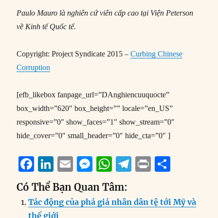
Paulo Mauro là nghiên cứ viên cấp cao tại Viện Peterson
về Kinh tế Quốc tế.
Copyright: Project Syndicate 2015 –
Curbing Chinese
Corruption
[efb_likebox fanpage_url=”DAnghiencuuquocte”
box_width=”620″ box_height=”” locale=”en_US”
responsive=”0″ show_faces=”1″ show_stream=”0″
hide_cover=”0″ small_header=”0″ hide_cta=”0″ ]
F
Li
E
M
W
T
P
S
a
n
m
e
h
el
ri
h
Có Thể Bạn Quan Tâm:
c
k
ai
ss
at
e
n
a
Tác động của phá giá nhân dân tệ tới Mỹ và
e
e
l
e
s
g
t
re
thế giới