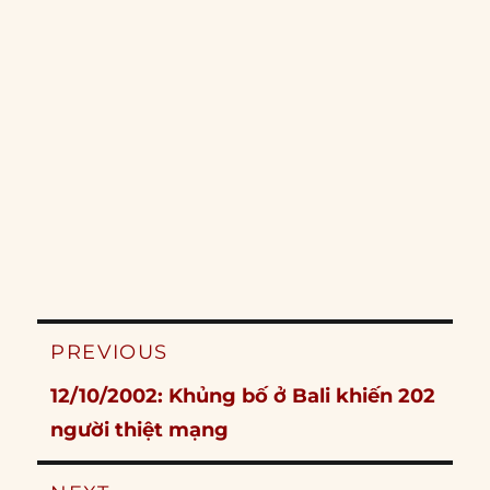
Post
PREVIOUS
navigation
Previous
12/10/2002: Khủng bố ở Bali khiến 202
post:
người thiệt mạng