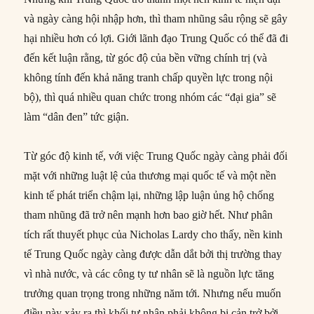
và ngày càng hội nhập hơn, thì tham nhũng sâu rộng sẽ gây
hại nhiều hơn có lợi. Giới lãnh đạo Trung Quốc có thể đã đi
đến kết luận rằng, từ góc độ của bền vững chính trị (và
không tính đến khả năng tranh chấp quyền lực trong nội
bộ), thì quá nhiều quan chức trong nhóm các “đại gia” sẽ
làm “dân đen” tức giận.
Từ góc độ kinh tế, với việc Trung Quốc ngày càng phải đối
mặt với những luật lệ của thương mại quốc tế và một nền
kinh tế phát triển chậm lại, những lập luận ủng hộ chống
tham nhũng đã trở nên mạnh hơn bao giờ hết. Như phân
tích rất thuyết phục của Nicholas Lardy cho thấy, nền kinh
tế Trung Quốc ngày càng được dẫn dắt bởi thị trường thay
vì nhà nước, và các công ty tư nhân sẽ là nguồn lực tăng
trưởng quan trọng trong những năm tới. Nhưng nếu muốn
điều này xảy ra thì khối tư nhân phải không bị cản trở bởi