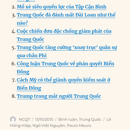
b
d
n
A
r
Mổ xẻ siêu quyền lực của Tập Cận Bình
o
I
g
p
a
Trung Quốc đã đánh mất Đài Loan như thế
o
n
er
p
m
nào?
k
Cuộc chiến đơn độc chống giảm phát của
Trung Quốc
Trung Quốc tăng cường ‘xoay trục’ quân sự
qua châu Phi
Công luận Trung Quốc về phán quyết Biển
Đông
Cách Mỹ có thể giành quyền kiểm soát ở
Biển Đông
Trump trong mắt người Trung Quốc
Author
Posted
Categories
Tags
NCQT
13/10/2015
Bình luận
,
Trung Quốc
Lê
on
Hồng Hiệp
,
Ngô Việt Nguyên
,
Paulo Mauro