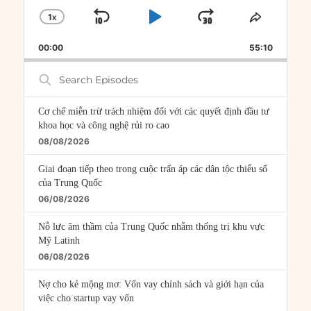
1
X
SKIP
PLAY
JUMP
CHANGE
SHARE
PLAYBACK
THIS
BACKWARD
PAUSE
FORWARD
00:00
RATE
55:10
EPISOD
Search
Episodes
Cơ chế miễn trừ trách nhiệm đối với các quyết định đầu tư
khoa học và công nghệ rủi ro cao
08/08/2026
Giai đoạn tiếp theo trong cuộc trấn áp các dân tộc thiểu số
của Trung Quốc
06/08/2026
Nỗ lực âm thầm của Trung Quốc nhằm thống trị khu vực
Mỹ Latinh
06/08/2026
Nợ cho kẻ mộng mơ: Vốn vay chính sách và giới hạn của
việc cho startup vay vốn