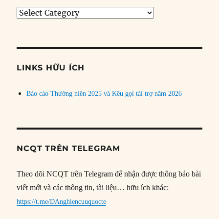
Tìm
bài
theo
chủ
đề
LINKS HỮU ÍCH
Báo cáo Thường niên 2025 và Kêu gọi tài trợ năm 2026
NCQT TRÊN TELEGRAM
Theo dõi NCQT trên Telegram để nhận được thông báo bài
viết mới và các thông tin, tài liệu… hữu ích khác:
https://t.me/DAnghiencuuquocte