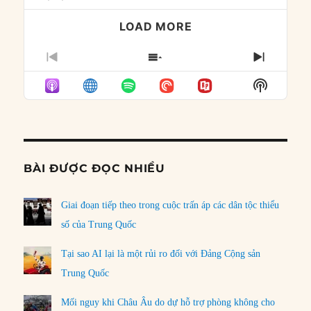
LOAD MORE
PREVIOUS
SHOW
NEXT
EPISODE
EPISODES
EPISO
Show
LIST
Podcast
Informat
BÀI ĐƯỢC ĐỌC NHIỀU
Giai đoạn tiếp theo trong cuộc trấn áp các dân tộc thiểu
số của Trung Quốc
Tại sao AI lại là một rủi ro đối với Đảng Cộng sản
Trung Quốc
Mối nguy khi Châu Âu do dự hỗ trợ phòng không cho