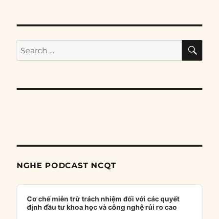
SE
Search
for:
NGHE PODCAST NCQT
Audio
Player
Cơ chế miễn trừ trách nhiệm đối với các quyết
định đầu tư khoa học và công nghệ rủi ro cao