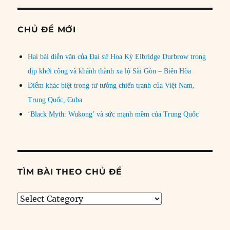
CHỦ ĐỀ MỚI
Hai bài diễn văn của Đại sứ Hoa Kỳ Elbridge Durbrow trong
dịp khởi công và khánh thành xa lộ Sài Gòn – Biên Hòa
Điểm khác biệt trong tư tưởng chiến tranh của Việt Nam,
Trung Quốc, Cuba
‘Black Myth: Wukong’ và sức mạnh mềm của Trung Quốc
TÌM BÀI THEO CHỦ ĐỀ
Tìm
bài
theo