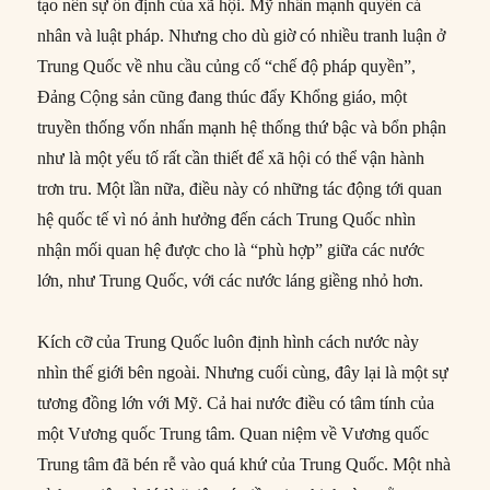
tạo nên sự ổn định của xã hội. Mỹ nhấn mạnh quyền cá
nhân và luật pháp. Nhưng cho dù giờ có nhiều tranh luận ở
Trung Quốc về nhu cầu củng cố “chế độ pháp quyền”,
Đảng Cộng sản cũng đang thúc đẩy Khổng giáo, một
truyền thống vốn nhấn mạnh hệ thống thứ bậc và bổn phận
như là một yếu tố rất cần thiết để xã hội có thể vận hành
trơn tru. Một lần nữa, điều này có những tác động tới quan
hệ quốc tế vì nó ảnh hưởng đến cách Trung Quốc nhìn
nhận mối quan hệ được cho là “phù hợp” giữa các nước
lớn, như Trung Quốc, với các nước láng giềng nhỏ hơn.
Kích cỡ của Trung Quốc luôn định hình cách nước này
nhìn thế giới bên ngoài. Nhưng cuối cùng, đây lại là một sự
tương đồng lớn với Mỹ. Cả hai nước điều có tâm tính của
một Vương quốc Trung tâm. Quan niệm về Vương quốc
Trung tâm đã bén rễ vào quá khứ của Trung Quốc. Một nhà