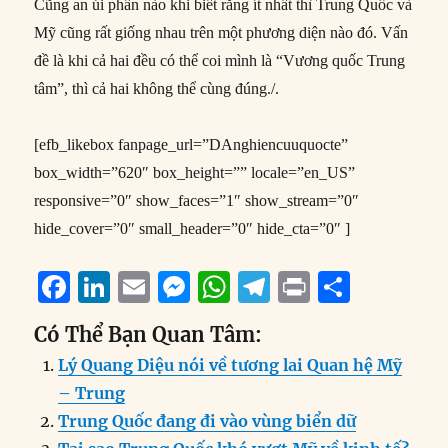
Cũng an ủi phần nào khi biết rằng ít nhất thì Trung Quốc và
Mỹ cũng rất giống nhau trên một phương diện nào đó. Vấn
đề là khi cả hai đều có thể coi mình là “Vương quốc Trung
tâm”, thì cả hai không thể cùng đúng./.
[efb_likebox fanpage_url=”DAnghiencuuquocte”
box_width=”620″ box_height=”” locale=”en_US”
responsive=”0″ show_faces=”1″ show_stream=”0″
hide_cover=”0″ small_header=”0″ hide_cta=”0″ ]
F
Li
E
M
W
T
P
S
a
n
m
e
h
el
ri
h
Có Thể Bạn Quan Tâm:
c
k
ai
ss
at
e
n
a
Lý Quang Diệu nói về tương lai Quan hệ Mỹ
e
e
l
e
s
g
t
re
– Trung
b
d
n
A
r
Trung Quốc đang đi vào vùng biển dữ
o
I
g
p
a