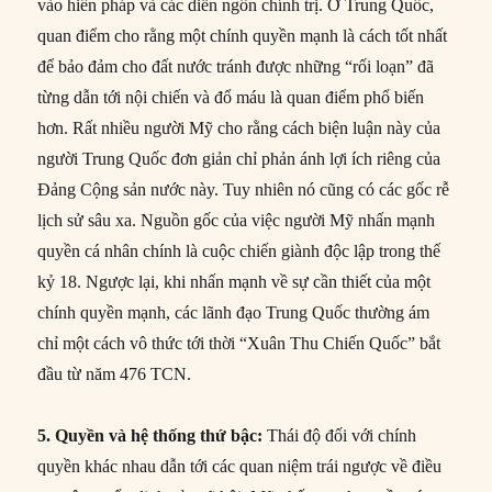
vào hiến pháp và các diễn ngôn chính trị. Ở Trung Quốc,
quan điểm cho rằng một chính quyền mạnh là cách tốt nhất
để bảo đảm cho đất nước tránh được những “rối loạn” đã
từng dẫn tới nội chiến và đổ máu là quan điểm phổ biến
hơn. Rất nhiều người Mỹ cho rằng cách biện luận này của
người Trung Quốc đơn giản chỉ phản ánh lợi ích riêng của
Đảng Cộng sản nước này. Tuy nhiên nó cũng có các gốc rễ
lịch sử sâu xa. Nguồn gốc của việc người Mỹ nhấn mạnh
quyền cá nhân chính là cuộc chiến giành độc lập trong thế
kỷ 18. Ngược lại, khi nhấn mạnh về sự cần thiết của một
chính quyền mạnh, các lãnh đạo Trung Quốc thường ám
chỉ một cách vô thức tới thời “Xuân Thu Chiến Quốc” bắt
đầu từ năm 476 TCN.
5. Quyền và hệ thống thứ bậc:
Thái độ đối với chính
quyền khác nhau dẫn tới các quan niệm trái ngược về điều