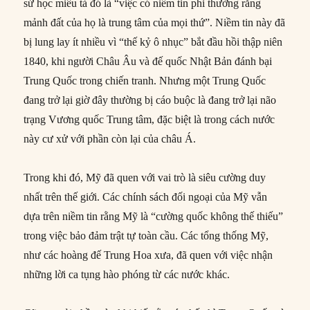
sử học miêu tả đó là “việc có niềm tin phi thường rằng
mảnh đất của họ là trung tâm của mọi thứ”. Niềm tin này đã
bị lung lay ít nhiều vì “thế kỷ ô nhục” bắt đầu hồi thập niên
1840, khi người Châu Âu và đế quốc Nhật Bản đánh bại
Trung Quốc trong chiến tranh. Nhưng một Trung Quốc
đang trở lại giờ đây thường bị cáo buộc là đang trở lại não
trạng Vương quốc Trung tâm, đặc biệt là trong cách nước
này cư xử với phần còn lại của châu Á.
Trong khi đó, Mỹ đã quen với vai trò là siêu cường duy
nhất trên thế giới. Các chính sách đối ngoại của Mỹ vẫn
dựa trên niềm tin rằng Mỹ là “cường quốc không thế thiếu”
trong việc bảo đảm trật tự toàn cầu. Các tổng thống Mỹ,
như các hoàng đế Trung Hoa xưa, đã quen với việc nhận
những lời ca tụng hào phóng từ các nước khác.