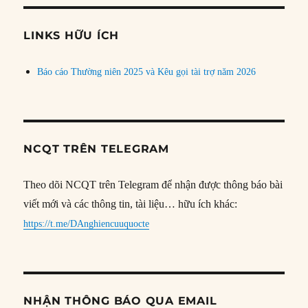
chủ
đề
LINKS HỮU ÍCH
Báo cáo Thường niên 2025 và Kêu gọi tài trợ năm 2026
NCQT TRÊN TELEGRAM
Theo dõi NCQT trên Telegram để nhận được thông báo bài
viết mới và các thông tin, tài liệu… hữu ích khác:
https://t.me/DAnghiencuuquocte
NHẬN THÔNG BÁO QUA EMAIL