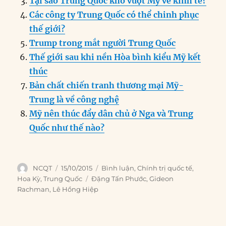
Tại sao Trung Quốc khó vượt Mỹ về kinh tế?
o
n
er
p
m
Các công ty Trung Quốc có thể chinh phục
k
thế giới?
Trump trong mắt người Trung Quốc
Thế giới sau khi nền Hòa bình kiểu Mỹ kết
thúc
Bản chất chiến tranh thương mại Mỹ-
Trung là về công nghệ
Mỹ nên thúc đẩy dân chủ ở Nga và Trung
Quốc như thế nào?
Author
Posted
Categories
NCQT
15/10/2015
Bình luận
,
Chính trị quốc tế
,
on
Tags
Hoa Kỳ
,
Trung Quốc
Đặng Tấn Phước
,
Gideon
Rachman
,
Lê Hồng Hiệp