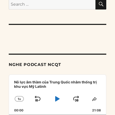
SE
Search
for:
NGHE PODCAST NCQT
Audio
Player
Nỗ lực âm thầm của Trung Quốc nhằm thống trị
khu vực Mỹ Latinh
1
X
SKIP
PLAY
JUMP
CHANGE
SHARE
PLAYBACK
THIS
BACKWARD
PAUSE
FORWARD
00:00
RATE
21:08
EPISOD