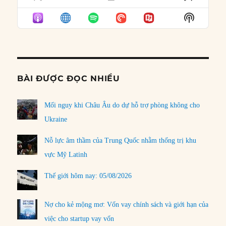
PREVIOUS
SHOW
NEXT
EPISODE
EPISODES
EPISO
Show
LIST
Podcast
Informat
BÀI ĐƯỢC ĐỌC NHIỀU
Mối nguy khi Châu Âu do dự hỗ trợ phòng không cho
Ukraine
Nỗ lực âm thầm của Trung Quốc nhằm thống trị khu
vực Mỹ Latinh
Thế giới hôm nay: 05/08/2026
Nợ cho kẻ mộng mơ: Vốn vay chính sách và giới hạn của
việc cho startup vay vốn