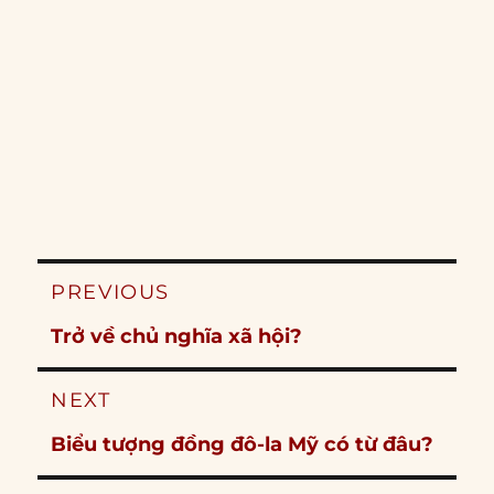
Post
PREVIOUS
navigation
Previous
Trở về chủ nghĩa xã hội?
post:
NEXT
Next
Biểu tượng đồng đô-la Mỹ có từ đâu?
post: