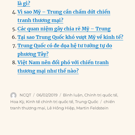
k
là gì?
Vì sao Mỹ – Trung cần chấm dứt chiến
tranh thương mại?
Các quan niệm gây chia rẽ Mỹ – Trung
Tại sao Trung Quốc khó vượt Mỹ về kinh tế?
Trung Quốc có đe dọa hệ tư tưởng tự do
phương Tây?
Việt Nam nên đối phó với chiến tranh
thương mại như thế nào?
Author
Posted
Categories
NCQT
06/02/2019
Bình luận
,
Chính trị quốc tế
,
on
Tags
Hoa Kỳ
,
Kinh tế chính trị quốc tế
,
Trung Quốc
chiến
tranh thương mại
,
Lê Hồng Hiệp
,
Martin Feldstein