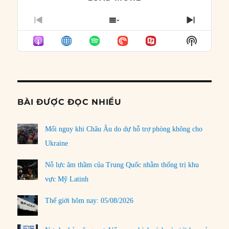
PREVIOUS
SHOW
NEXT
EPISODE
EPISODES
EPISO
Show
LIST
Podcast
Informat
BÀI ĐƯỢC ĐỌC NHIỀU
Mối nguy khi Châu Âu do dự hỗ trợ phòng không cho
Ukraine
Nỗ lực âm thầm của Trung Quốc nhằm thống trị khu
vực Mỹ Latinh
Thế giới hôm nay: 05/08/2026