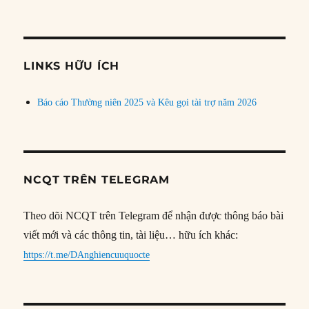
bài
theo
chủ
đề
LINKS HỮU ÍCH
Báo cáo Thường niên 2025 và Kêu gọi tài trợ năm 2026
NCQT TRÊN TELEGRAM
Theo dõi NCQT trên Telegram để nhận được thông báo bài
viết mới và các thông tin, tài liệu… hữu ích khác:
https://t.me/DAnghiencuuquocte