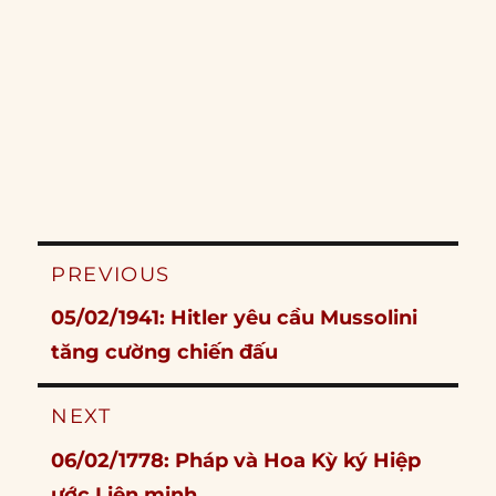
Post
PREVIOUS
navigation
Previous
05/02/1941: Hitler yêu cầu Mussolini
post:
tăng cường chiến đấu
NEXT
Next
06/02/1778: Pháp và Hoa Kỳ ký Hiệp
post:
ước Liên minh