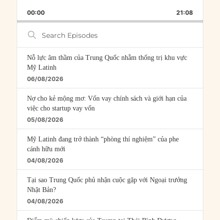
PLAYBACK
THIS
BACKWARD
PAUSE
FORWARD
00:00
RATE
21:08
EPISOD
Search
Episodes
Nỗ lực âm thầm của Trung Quốc nhằm thống trị khu vực
Mỹ Latinh
06/08/2026
Nợ cho kẻ mộng mơ: Vốn vay chính sách và giới hạn của
việc cho startup vay vốn
05/08/2026
Mỹ Latinh đang trở thành “phòng thí nghiệm” của phe
cánh hữu mới
04/08/2026
Tại sao Trung Quốc phủ nhận cuộc gặp với Ngoại trưởng
Nhật Bản?
04/08/2026