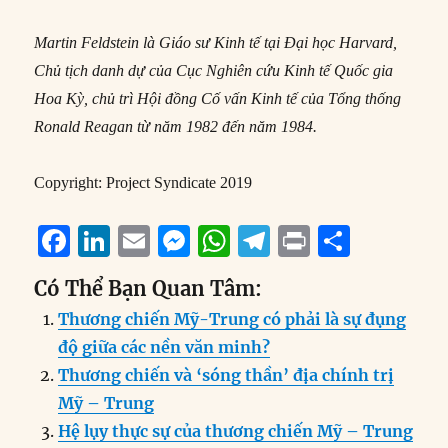
Martin Feldstein là Giáo sư Kinh tế tại Đại học Harvard,
Chủ tịch danh dự của Cục Nghiên cứu Kinh tế Quốc gia
Hoa Kỳ, chủ trì Hội đồng Cố vấn Kinh tế của Tổng thống
Ronald Reagan từ năm 1982 đến năm 1984.
Copyright: Project Syndicate 2019
F
Li
E
M
W
T
P
S
a
n
m
e
h
el
ri
h
Có Thể Bạn Quan Tâm:
c
k
ai
ss
at
e
n
a
Thương chiến Mỹ-Trung có phải là sự đụng
e
e
l
e
s
g
t
re
độ giữa các nền văn minh?
b
d
n
A
r
Thương chiến và ‘sóng thần’ địa chính trị
o
I
g
p
a
Mỹ – Trung
o
n
er
p
m
Hệ lụy thực sự của thương chiến Mỹ – Trung