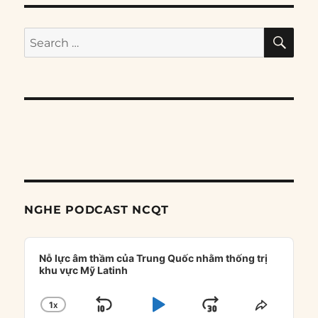
SE
Search
for:
NGHE PODCAST NCQT
Audio
Player
Nỗ lực âm thầm của Trung Quốc nhằm thống trị
khu vực Mỹ Latinh
1
X
SKIP
PLAY
JUMP
CHANGE
SHARE