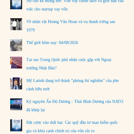
Nợ cho kẻ mộng mơ: Vốn vay chính sách và giới hạn của
việc cho startup vay vốn
Về nhân vật Hoàng Văn Hoan và vụ thanh trừng sau
1979
Thế giới hôm nay: 04/08/2026
Tại sao Trung Quốc phủ nhận cuộc gặp với Ngoại
trưởng Nhật Bản?
Mỹ Latinh đang trở thành “phòng thí nghiệm” của phe
cánh hữu mới
Kỷ nguyên Ấn Độ Dương - Thái Bình Dương của NATO
đã khép lại
Đặt cược vào thất bại: Các quỹ đầu tư mạo hiểm quốc
gia và khía cạnh chính trị của vốn rủi ro