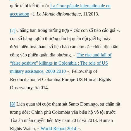
quốc tế bị kết tội » («
La Cour pénale internationale en
accusation
»),
Le Monde diplomatique,
11/2013.
[7]
Chẳng hạn trong trường hợp « các con số báo cáo giả »,
con số hàng nghìn thường dân bị quân đội giết hại này
được biến hóa thành số liệu báo cáo cho các chiến dịch tấn
công vào phiến quân địa phương. «
The rise and fall of
“false positive” killings in Colombia : The role of US
military assistance, 2000-2010
», Fellowship of
Reconciliation et Colombia-Europe-US Human Rights
Observatory, 5/2014.
[8]
Liên quan tới cuộc thảm sát Santo Domingo, sự chặn rất
tương đối : Chính phủ Colombia vẫn biện hộ vô tội trước
Tòa án nhân quyền liên Mỹ năm 2012 và 2013. Human
Rights Watch, «
World Report 2014
».