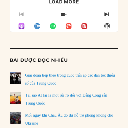
LOAD MORE
PREVIOUS
SHOW
NEXT
EPISODE
EPISODES
EPISO
Show
LIST
Podcast
Informat
BÀI ĐƯỢC ĐỌC NHIỀU
Giai đoạn tiếp theo trong cuộc trấn áp các dân tộc thiểu
số của Trung Quốc
Tại sao AI lại là một rủi ro đối với Đảng Cộng sản
Trung Quốc
Mối nguy khi Châu Âu do dự hỗ trợ phòng không cho
Ukraine