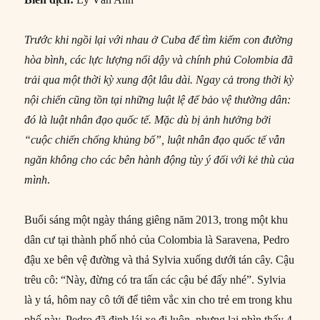
Trước khi ngồi lại với nhau ở Cuba để tìm kiếm con đường
hòa bình, các lực lượng nổi dậy và chính phủ Colombia đã
trải qua một thời kỳ xung đột lâu dài. Ngay cả trong thời kỳ
nội chiến cũng tồn tại những luật lệ để bảo vệ thường dân:
đó là luật nhân đạo quốc tế. Mặc dù bị ảnh hưởng bởi
“cuộc chiến chống khủng bố”, luật nhân đạo quốc tế vẫn
ngăn không cho các bên hành động tùy ý đối với kẻ thù của
mình
.
Buổi sáng một ngày tháng giêng năm 2013, trong một khu
dân cư tại thành phố nhỏ của Colombia là Saravena, Pedro
đậu xe bên vệ đường và thả Sylvia xuống dưới tán cây. Cậu
trêu cô: “Này, đừng có tra tấn các cậu bé đấy nhé”. Sylvia
là y tá, hôm nay cô tới để tiêm vắc xin cho trẻ em trong khu
phố này. Pedro đã định lái xe đi luôn, nhưng lại nhìn thấy 4