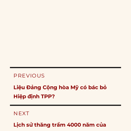
Post
PREVIOUS
navigation
Previous
Liệu Đảng Cộng hòa Mỹ có bác bỏ
post:
Hiệp định TPP?
NEXT
Next
Lịch sử thăng trầm 4000 năm của