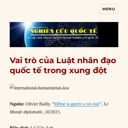
MENU
Nghiên cứu quốc tế
Vai trò của Luật nhân đạo
quốc tế trong xung đột
Nguồn:
Olivier Bailly, “
Même la guerre a ses lois
”,
Le
Monde diplomatic
, 10/2015.
Biên dịch:
Lý Vân Anh