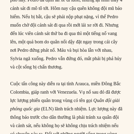
cảnh sát đi mô tô tới. Hôm nay cậu quên không đội mũ bảo
hiểm. Nếu bị bắt, cậu sẽ phải nộp phạt nặng, vì thế Pedro
muốn chờ đội cảnh sát đi qua rồi mới lái xe rời đi. Nhưng
đến lúc viên cảnh sát thứ ba đi qua thì một tiếng nổ vang
lên, một quả bom do quân nổi dậy đặt ngay trong cái cây
nơi Pedro đứng phát nổ. Máu và bụi hòa lẫn với nhau,
Sylvia ngã xuống. Pedro vẫn đứng đó, mắt phải bị phá hủy
và cột sống bị chấn thương.
Cuộc tấn công này diễn ra tại tỉnh Arauca, miền Đông Bắc
Colombia, giáp ranh với Venezuela. Vụ nổ sau đó đã được
lực lượng phiến quân trong vùng có tên gọi
Quân đội giải
phóng quốc gia
(ELN) lãnh trách nhiệm. Lực lượng này đã
thông báo trước cho dân thường là phải tránh xa quân đội
và cảnh sát, nếu không họ sẽ không chịu trách nhiệm nếu
có chuyện xảy ra. Đối với những người sống trong vùng