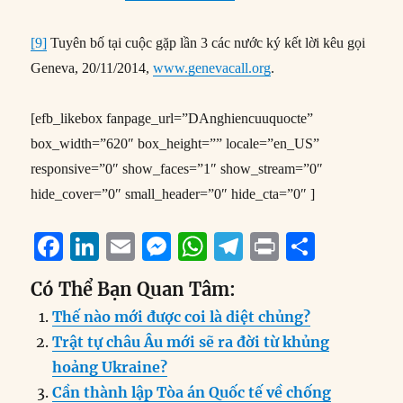
[9]
Tuyên bố tại cuộc gặp lần 3 các nước ký kết lời kêu gọi
Geneva, 20/11/2014,
www.genevacall.org
.
[efb_likebox fanpage_url=”DAnghiencuuquocte”
box_width=”620″ box_height=”” locale=”en_US”
responsive=”0″ show_faces=”1″ show_stream=”0″
hide_cover=”0″ small_header=”0″ hide_cta=”0″ ]
F
Li
E
M
W
T
P
S
a
n
m
e
h
el
ri
h
Có Thể Bạn Quan Tâm:
c
k
ai
ss
at
e
n
a
Thế nào mới được coi là diệt chủng?
e
e
l
e
s
g
t
re
Trật tự châu Âu mới sẽ ra đời từ khủng
b
d
n
A
r
hoảng Ukraine?
o
I
g
p
a
Cần thành lập Tòa án Quốc tế về chống