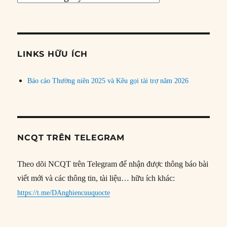
bài
theo
chủ
đề
LINKS HỮU ÍCH
Báo cáo Thường niên 2025 và Kêu gọi tài trợ năm 2026
NCQT TRÊN TELEGRAM
Theo dõi NCQT trên Telegram để nhận được thông báo bài
viết mới và các thông tin, tài liệu… hữu ích khác:
https://t.me/DAnghiencuuquocte