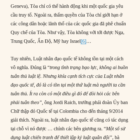
Geneva), Tòa chỉ có thể hành động khi một quốc gia yêu
cầu truy tố. Ngoài ra, thẩm quyền của Tòa chỉ giới hạn ở
các công dân hoặc lãnh thổ của các quốc gia đã phê chuẩn
Quy chế của Tòa. Như vậy, Tòa không với tới được Nga,
Trung Quốc, Ấn Độ, Mỹ hay Israel
[6]
…
Tuy nhiên, Luật nhân đạo quốc tế không tồn tại một cách
vô nghĩa. Đúng là “
trong tình trạng bạo lực, không ai buồn
tuân thủ luật lệ. Nhưng khía cạnh tích cực của Luật nhân
đạo quốc tế, đó là có tồn tại một thứ luật mà người ta cần
tuân thủ. Ít ra còn có một điều gì đó để đòi hỏi các bên
phải tuân theo”,
ông Jordi Raich, trưởng phái đoàn Ủy ban
Chữ thập đỏ Quốc tế tại Colombia cho đến tháng 9/2014
giải thích. Ngoài ra, luật nhân đạo quốc tế cũng có tác dụng
tại chỗ vì nó được … chính các bên giương ra. “
Một số sử
dụng luật chiến tranh để thiết lập kỷ luật quân đội”
, bà