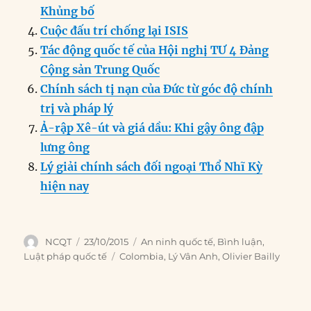
o
n
er
p
m
Khủng bố
k
Cuộc đấu trí chống lại ISIS
Tác động quốc tế của Hội nghị TƯ 4 Đảng
Cộng sản Trung Quốc
Chính sách tị nạn của Đức từ góc độ chính
trị và pháp lý
Ả-rập Xê-út và giá dầu: Khi gậy ông đập
lưng ông
Lý giải chính sách đối ngoại Thổ Nhĩ Kỳ
hiện nay
Author
Posted
Categories
NCQT
23/10/2015
An ninh quốc tế
,
Bình luận
,
on
Tags
Luật pháp quốc tế
Colombia
,
Lý Vân Anh
,
Olivier Bailly