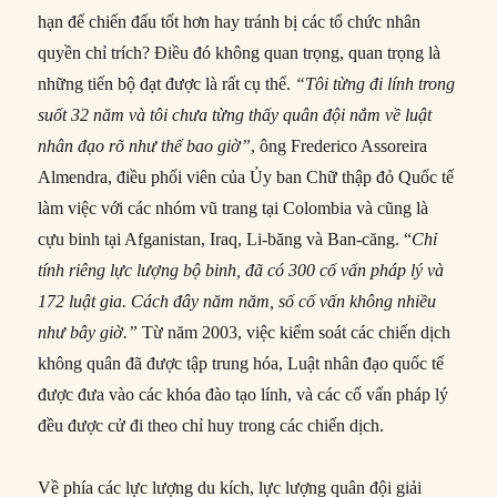
hạn để chiến đấu tốt hơn hay tránh bị các tổ chức nhân
quyền chỉ trích? Điều đó không quan trọng, quan trọng là
những tiến bộ đạt được là rất cụ thể.
“Tôi từng đi lính trong
suốt 32 năm và tôi chưa từng thấy quân đội nắm về luật
nhân đạo rõ như thế bao giờ”
, ông Frederico Assoreira
Almendra, điều phối viên của Ủy ban Chữ thập đỏ Quốc tế
làm việc với các nhóm vũ trang tại Colombia và cũng là
cựu binh tại Afganistan, Iraq, Li-băng và Ban-căng. “
Chỉ
tính riêng lực lượng bộ binh, đã có 300 cố vấn pháp lý và
172 luật gia. Cách đây năm năm, số cố vấn không nhiều
như bây giờ.”
Từ năm 2003, việc kiểm soát các chiến dịch
không quân đã được tập trung hóa, Luật nhân đạo quốc tế
được đưa vào các khóa đào tạo lính, và các cố vấn pháp lý
đều được cử đi theo chỉ huy trong các chiến dịch.
Về phía các lực lượng du kích, lực lượng quân đội giải