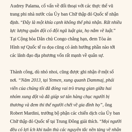
Audrey Palama, cố vấn về đối thoại với các thực thể vũ
trang phi nhà nước của Ủy ban Chữ thập đỏ Quốc tế nhận
định. “
Đây là một khía cạnh không thể phủ nhận. Rất nhiều
lực lượng quân đội có đội ngũ luật gia, họ nắm về luật.
”
Tại Cộng hòa Dân chủ Congo chẳng hạn, đem Tòa án
Hình sự Quốc tế ra dọa cũng có ảnh hưởng phần nào tới
các lãnh đạo địa phương vốn rất mạnh về quân sự.
Thành công, dù nhỏ nhoi, cũng được ghi nhận ở một số
nơi.
“Năm 2013, tại Yemen, xung quanh Dammaj, phái
viên của chúng tôi đã đóng vai trò trung gian giữa hai
nhóm xung đột và đã giúp sơ tán hàng chục người bị
thương và đem thi thể người chết về gia đình họ”
, ông
Robert Mardini, trưởng bộ phận các chiến dịch của Ủy ban
Chữ thập đỏ Quốc tế tại Trung Đông giải thích. “
Mọi người
đều có lợi ích khi tuân thủ các nguyên tắc nền tảng về nhân