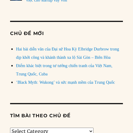
việc cho startup vay vốn
CHỦ ĐỀ MỚI
Hai bài diễn văn của Đại sứ Hoa Kỳ Elbridge Durbrow trong
dịp khởi công và khánh thành xa lộ Sài Gòn – Biên Hòa
Điểm khác biệt trong tư tưởng chiến tranh của Việt Nam,
Trung Quốc, Cuba
‘Black Myth: Wukong’ và sức mạnh mềm của Trung Quốc
TÌM BÀI THEO CHỦ ĐỀ
Tìm