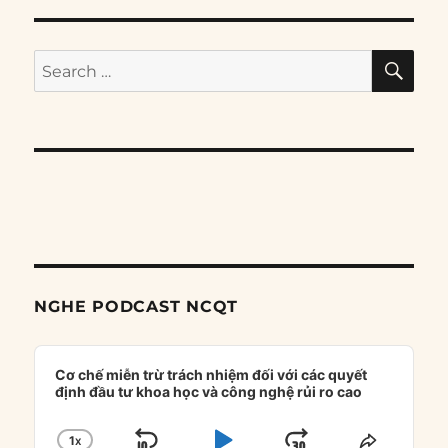
SE
Search
for:
NGHE PODCAST NCQT
Audio
Player
Cơ chế miễn trừ trách nhiệm đối với các quyết
định đầu tư khoa học và công nghệ rủi ro cao
1
X