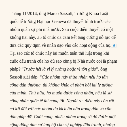
Tháng 11/2014, ông Marco Sassoli, Trưởng Khoa Luật
quốc tế trường Đại học Geneva đã thuyết trình trước các
nhóm quân sự phi nhà nước. Sau cuộc diễn thuyết có một
không hai này, 35 tổ chức đã cam kết tăng cường nỗ lực để
đưa các quy định về nhân đạo vào các hoạt động của họ.
[9]
Tại sao các tổ chức này lại muốn tuân thủ luật trong khi
cuộc đấu tranh của họ dù sao cũng bị Nhà nước coi là phạm
pháp? “
Trước hết là vì lý tưởng hoặc vì tôn giáo
”, ông
Sassoli giải đáp. “
Các nhóm này thừa nhận nếu họ tấn
công dân thường thì không khác gì phản bội lại lý tưởng
của mình. Thứ nữa, họ muốn được công nhận, nếu là sự
công nhận quốc tế thì càng tốt. Ngoài ra, điều này còn rất
có lợi đối với các nhóm du kích ẩn nấp trong dân và cần
dân giúp đỡ. Cuối cùng, nhiều nhóm trong số đó được một
cộng đồng dân cư ủng hộ cho sự nghiệp đấu tranh, nhưng