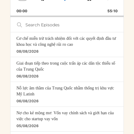
SKIP
PLAY
JUMP
CHANGE
SHARE
PLAYBACK
THIS
BACKWARD
PAUSE
FORWARD
00:00
RATE
55:10
EPISOD
Search
Episodes
Cơ chế miễn trừ trách nhiệm đối với các quyết định đầu tư
khoa học và công nghệ rủi ro cao
08/08/2026
Giai đoạn tiếp theo trong cuộc trấn áp các dân tộc thiểu số
của Trung Quốc
06/08/2026
Nỗ lực âm thầm của Trung Quốc nhằm thống trị khu vực
Mỹ Latinh
06/08/2026
Nợ cho kẻ mộng mơ: Vốn vay chính sách và giới hạn của
việc cho startup vay vốn
05/08/2026