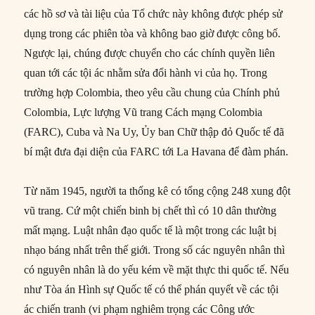
các hồ sơ và tài liệu của Tổ chức này không được phép sử
dụng trong các phiên tòa và không bao giờ được công bố.
Ngược lại, chúng được chuyển cho các chính quyền liên
quan tới các tội ác nhằm sửa đổi hành vi của họ. Trong
trường hợp Colombia, theo yêu cầu chung của Chính phủ
Colombia, Lực lượng Vũ trang Cách mạng Colombia
(FARC), Cuba và Na Uy, Ủy ban Chữ thập đỏ Quốc tế đã
bí mật đưa đại diện của FARC tới La Havana để đàm phán.
Từ năm 1945, người ta thống kê có tổng cộng 248 xung đột
vũ trang. Cứ một chiến binh bị chết thì có 10 dân thường
mất mạng. Luật nhân đạo quốc tế là một trong các luật bị
nhạo báng nhất trên thế giới. Trong số các nguyên nhân thì
có nguyên nhân là do yếu kém về mặt thực thi quốc tế. Nếu
như Tòa án Hình sự Quốc tế có thể phán quyết về các tội
ác chiến tranh (vi phạm nghiêm trọng các Công ước