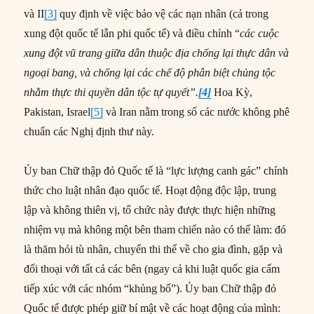
và II
[3]
quy định về việc bảo vệ các nạn nhân (cả trong
xung đột quốc tế lẫn phi quốc tế) và điều chỉnh “
các cuộc
xung đột vũ trang giữa dân thuộc địa chống lại thực dân và
ngoại bang, và chống lại các chế độ phân biệt chủng tộc
nhằm thực thi quyền dân tộc tự quyết”.
[4]
Hoa Kỳ,
Pakistan, Israel
[5]
và Iran nằm trong số các nước không phê
chuẩn các Nghị định thư này.
Ủy ban Chữ thập đỏ Quốc tế là “lực lượng canh gác” chính
thức cho luật nhân đạo quốc tế. Hoạt động độc lập, trung
lập và không thiên vị, tổ chức này được thực hiện những
nhiệm vụ mà không một bên tham chiến nào có thể làm: đó
là thăm hỏi tù nhân, chuyển thi thể về cho gia đình, gặp và
đối thoại với tất cả các bên (ngay cả khi luật quốc gia cấm
tiếp xúc với các nhóm “khủng bố”). Ủy ban Chữ thập đỏ
Quốc tế được phép giữ bí mật về các hoạt động của mình: