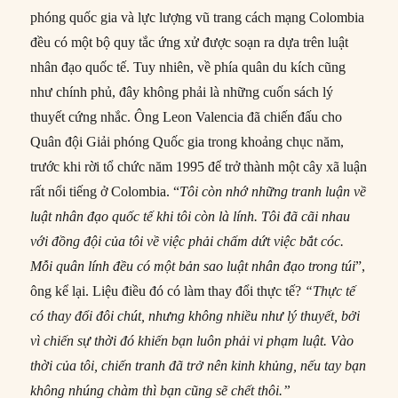
phóng quốc gia và lực lượng vũ trang cách mạng Colombia
đều có một bộ quy tắc ứng xử được soạn ra dựa trên luật
nhân đạo quốc tế. Tuy nhiên, về phía quân du kích cũng
như chính phủ, đây không phải là những cuốn sách lý
thuyết cứng nhắc. Ông Leon Valencia đã chiến đấu cho
Quân đội Giải phóng Quốc gia trong khoảng chục năm,
trước khi rời tổ chức năm 1995 để trở thành một cây xã luận
rất nổi tiếng ở Colombia. “
Tôi còn nhớ những tranh luận về
luật nhân đạo quốc tế khi tôi còn là lính. Tôi đã cãi nhau
với đồng đội của tôi về việc phải chấm dứt việc bắt cóc.
Mỗi quân lính đều có một bản sao luật nhân đạo trong túi
”,
ông kể lại. Liệu điều đó có làm thay đổi thực tế?
“Thực tế
có thay đổi đôi chút, nhưng không nhiều như lý thuyết, bởi
vì chiến sự thời đó khiến bạn luôn phải vi phạm luật. Vào
thời của tôi, chiến tranh đã trở nên kinh khủng, nếu tay bạn
không nhúng chàm thì bạn cũng sẽ chết thôi.”