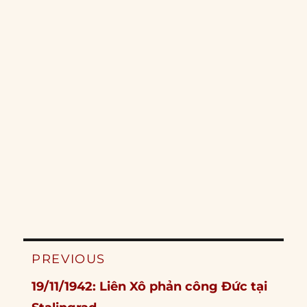
Post
PREVIOUS
navigation
Previous
19/11/1942: Liên Xô phản công Đức tại
post: