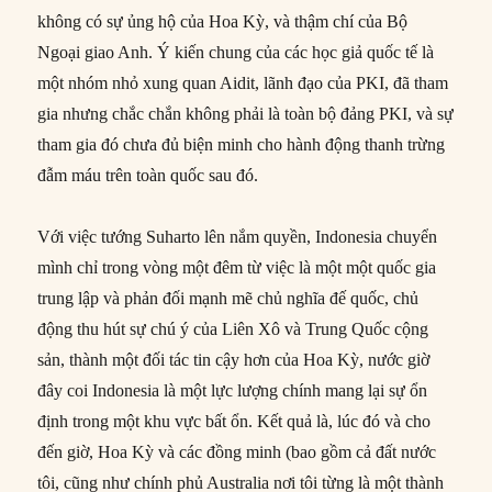
không có sự ủng hộ của Hoa Kỳ, và thậm chí của Bộ
Ngoại giao Anh. Ý kiến chung của các học giả quốc tế là
một nhóm nhỏ xung quan Aidit, lãnh đạo của PKI, đã tham
gia nhưng chắc chắn không phải là toàn bộ đảng PKI, và sự
tham gia đó chưa đủ biện minh cho hành động thanh trừng
đẫm máu trên toàn quốc sau đó.
Với việc tướng Suharto lên nắm quyền, Indonesia chuyển
mình chỉ trong vòng một đêm từ việc là một một quốc gia
trung lập và phản đối mạnh mẽ chủ nghĩa đế quốc, chủ
động thu hút sự chú ý của Liên Xô và Trung Quốc cộng
sản, thành một đối tác tin cậy hơn của Hoa Kỳ, nước giờ
đây coi Indonesia là một lực lượng chính mang lại sự ổn
định trong một khu vực bất ổn. Kết quả là, lúc đó và cho
đến giờ, Hoa Kỳ và các đồng minh (bao gồm cả đất nước
tôi, cũng như chính phủ Australia nơi tôi từng là một thành