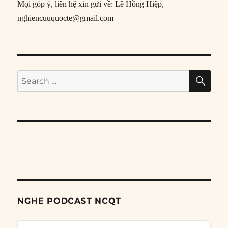
Mọi góp ý, liên hệ xin gửi về: Lê Hồng Hiệp,
nghiencuuquocte@gmail.com
SE
Search
for:
NGHE PODCAST NCQT
Audio