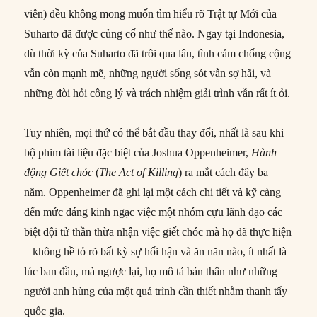
viên) đều không mong muốn tìm hiểu rõ Trật tự Mới của
Suharto đã được củng cố như thế nào. Ngay tại Indonesia,
dù thời kỳ của Suharto đã trôi qua lâu, tình cảm chống cộng
vẫn còn mạnh mẽ, những người sống sót vẫn sợ hãi, và
những đòi hỏi công lý và trách nhiệm giải trình vẫn rất ít ỏi.
Tuy nhiên, mọi thứ có thể bắt đầu thay đổi, nhất là sau khi
bộ phim tài liệu đặc biệt của Joshua Oppenheimer,
Hành
động Giết chóc
(
The Act of Killing
) ra mắt cách đây ba
năm. Oppenheimer đã ghi lại một cách chi tiết và kỹ càng
đến mức đáng kinh ngạc việc một nhóm cựu lãnh đạo các
biệt đội tử thần thừa nhận việc giết chóc mà họ đã thực hiện
– không hề tỏ rõ bất kỳ sự hối hận và ăn năn nào, ít nhất là
lúc ban đầu, mà ngược lại, họ mô tả bản thân như những
người anh hùng của một quá trình cần thiết nhằm thanh tẩy
quốc gia.