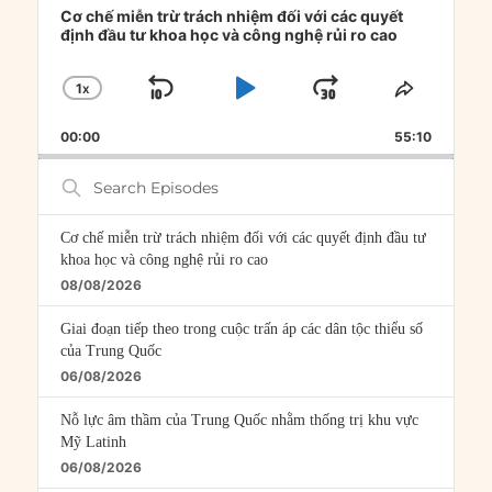
Player
Cơ chế miễn trừ trách nhiệm đối với các quyết
định đầu tư khoa học và công nghệ rủi ro cao
1
X
SKIP
PLAY
JUMP
CHANGE
SHARE
PLAYBACK
THIS
BACKWARD
PAUSE
FORWARD
00:00
RATE
55:10
EPISOD
Search
Episodes
Cơ chế miễn trừ trách nhiệm đối với các quyết định đầu tư
khoa học và công nghệ rủi ro cao
08/08/2026
Giai đoạn tiếp theo trong cuộc trấn áp các dân tộc thiểu số
của Trung Quốc
06/08/2026
Nỗ lực âm thầm của Trung Quốc nhằm thống trị khu vực
Mỹ Latinh
06/08/2026