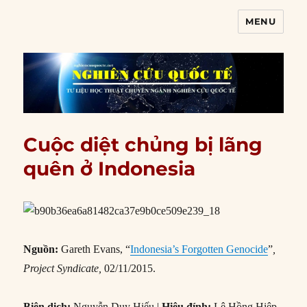
MENU
Nghiên cứu quốc tế
Cuộc diệt chủng bị lãng
quên ở Indonesia
Nguồn:
Gareth Evans, “
Indonesia’s Forgotten Genocide
”
,
Project Syndicate,
02/11/2015.
Biên dịch:
Nguyễn Duy Hiếu |
Hiệu đính:
Lê Hồng Hiệp