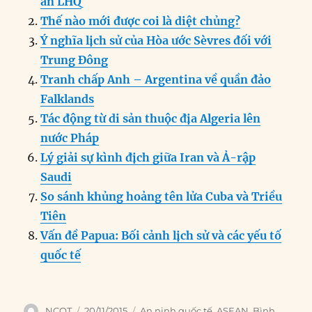
an LHQ
b
d
n
A
r
Thế nào mới được coi là diệt chủng?
o
I
g
p
a
Ý nghĩa lịch sử của Hòa ước Sèvres đối với
o
n
er
p
m
Trung Đông
k
Tranh chấp Anh – Argentina về quần đảo
Falklands
Tác động từ di sản thuộc địa Algeria lên
nước Pháp
Lý giải sự kình địch giữa Iran và Ả-rập
Saudi
So sánh khủng hoảng tên lửa Cuba và Triều
Tiên
Vấn đề Papua: Bối cảnh lịch sử và các yếu tố
quốc tế
Author
Posted
Categories
NCQT
20/11/2015
An ninh quốc tế
,
ASEAN
,
Bình