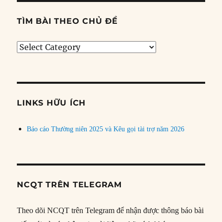
TÌM BÀI THEO CHỦ ĐỀ
Tìm
bài
theo
chủ
đề
LINKS HỮU ÍCH
Báo cáo Thường niên 2025 và Kêu gọi tài trợ năm 2026
NCQT TRÊN TELEGRAM
Theo dõi NCQT trên Telegram để nhận được thông báo bài