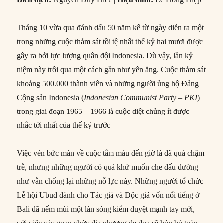
Tháng 10 vừa qua đánh dấu 50 năm kể từ ngày diễn ra một
trong những cuộc thảm sát tồi tệ nhất thế kỷ hai mươi được
gây ra bởi lực lượng quân đội Indonesia. Dù vậy, lần kỷ
niệm này trôi qua một cách gần như yên ắng. Cuộc thảm sát
khoảng 500.000 thành viên và những người ủng hộ Đảng
Cộng sản Indonesia (
Indonesian Communist Party – PKI
)
trong giai đoạn 1965 – 1966 là cuộc diệt chủng ít được
nhắc tới nhất của thế kỷ trước.
Việc vén bức màn về cuộc tắm máu đến giờ là đã quá chậm
trễ, nhưng những người có quá khứ muốn che dấu dường
như vẫn chống lại những nỗ lực này. Những người tổ chức
Lễ hội Ubud dành cho Tác giả và Độc giả vốn nổi tiếng ở
Bali đã nếm mùi một làn sóng kiểm duyệt mạnh tay mới,
với việc các quan chức địa phương đe dọa sẽ hủy bỏ toàn