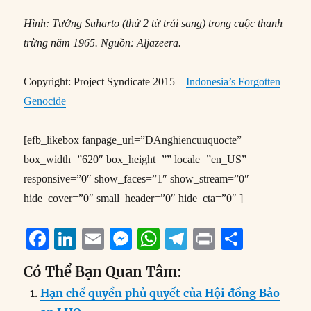
Hình: Tướng Suharto (thứ 2 từ trái sang) trong cuộc thanh
trừng năm 1965. Nguồn: Aljazeera.
Copyright: Project Syndicate 2015 –
Indonesia’s Forgotten
Genocide
[efb_likebox fanpage_url=”DAnghiencuuquocte”
box_width=”620″ box_height=”” locale=”en_US”
responsive=”0″ show_faces=”1″ show_stream=”0″
hide_cover=”0″ small_header=”0″ hide_cta=”0″ ]
F
Li
E
M
W
T
P
S
a
n
m
e
h
el
ri
h
Có Thể Bạn Quan Tâm:
c
k
ai
ss
at
e
n
a
Hạn chế quyền phủ quyết của Hội đồng Bảo
e
e
l
e
s
g
t
re