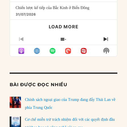
Chiến lược kế tiếp của Bắc Kinh ở Biển Đông
31/07/2026
LOAD MORE
PREVIOUS
SHOW
NEXT
EPISODE
EPISODES
EPISO
Show
LIST
Podcast
Informat
BÀI ĐƯỢC ĐỌC NHIỀU
Chính sách ngoại giao của Trump đang đẩy Thái Lan về
phía Trung Quốc
Cơ chế miễn trừ trách nhiệm đối với các quyết định đầu