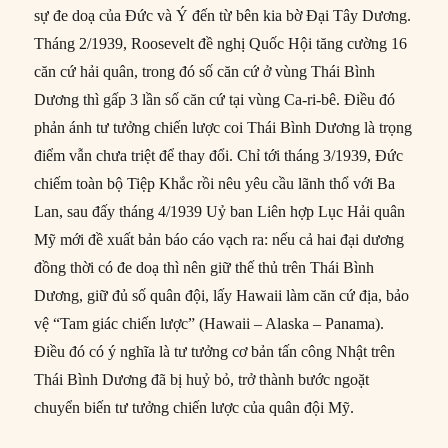
sự đe doạ của Đức và Ý đến từ bên kia bờ Đại Tây Dương.
Tháng 2/1939, Roosevelt đề nghị Quốc Hội tăng cường 16
căn cứ hải quân, trong đó số căn cứ ở vùng Thái Bình
Dương thì gấp 3 lần số căn cứ tại vùng Ca-ri-bê. Điều đó
phản ánh tư tưởng chiến lược coi Thái Bình Dương là trọng
điểm vẫn chưa triệt để thay đổi. Chỉ tới tháng 3/1939, Đức
chiếm toàn bộ Tiệp Khắc rồi nêu yêu cầu lãnh thổ với Ba
Lan, sau đấy tháng 4/1939 Uỷ ban Liên hợp Lục Hải quân
Mỹ mới đề xuất bản báo cáo vạch ra: nếu cả hai đại dương
đồng thời có đe doạ thì nên giữ thế thủ trên Thái Bình
Dương, giữ đủ số quân đội, lấy Hawaii làm căn cứ địa, bảo
vệ “Tam giác chiến lược” (Hawaii – Alaska – Panama).
Điều đó có ý nghĩa là tư tưởng cơ bản tấn công Nhật trên
Thái Bình Dương đã bị huỷ bỏ, trở thành bước ngoặt
chuyển biến tư tưởng chiến lược của quân đội Mỹ.