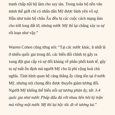
tranh chấp nội bộ làm cho suy tàn. Trong toàn bộ nền văn
minh thế giới chỉ có nhân dân Mỹ được bình yên vô sự.
Hầu như toàn bộ châu Âu đều bị các cuộc cách mạng làm
cho trời long đất lở, nhưng nước Mỹ thì lại chẳng xảy ra sự
rối loạn như vậy.”
Warren Cohen cũng từng nói: “Tại các nước khác, ít nhất là
ở nhiều quốc gia trong đó, các biến đổi chính trị gây ra
xung đột giai cấp và sự đối kháng về phân phối kinh tế, gây
ra sự mất ổn định mà người Mỹ cho là phi cộng hoà chủ
nghĩa. Tình hình quan hệ căng thẳng ấy cũng tồn tại ở nước
Mỹ, nhưng nói chung đều được thuyên giảm tương đối.
Người Mỹ không thể hiểu nổi
sự tương phản ấy, tức 3-4
quốc gia như
nước
Pháp đấu đá với nhau liên hồi kỳ trận
mà riêng một
nước
Mỹ thì lại hộc tốc đi về tương lai
.”