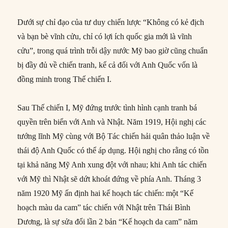
Dưới sự chỉ đạo của tư duy chiến lược “Không có kẻ địch
và bạn bè vĩnh cửu, chỉ có lợi ích quốc gia mới là vĩnh
cửu”, trong quá trình trỗi dậy nước Mỹ bao giờ cũng chuẩn
bị đầy đủ về chiến tranh, kể cả đối với Anh Quốc vốn là
đồng minh trong Thế chiến I.
Sau Thế chiến I, Mỹ đứng trước tình hình cạnh tranh bá
quyền trên biển với Anh và Nhật. Năm 1919, Hội nghị các
tướng lĩnh Mỹ cùng với Bộ Tác chiến hải quân thảo luận về
thái độ Anh Quốc có thể áp dụng. Hội nghị cho rằng có tồn
tại khả năng Mỹ Anh xung đột với nhau; khi Anh tác chiến
với Mỹ thì Nhật sẽ dứt khoát đứng về phía Anh. Tháng 3
năm 1920 Mỹ ấn định hai kế hoạch tác chiến: một “Kế
hoạch màu da cam” tác chiến với Nhật trên Thái Bình
Dương, là sự sửa đổi lần 2 bản “Kế hoạch da cam” năm