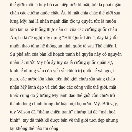
thế giới: một là huỷ bỏ các hiệp ước bí mật, tức là phải ngăn
chặn các cường quốc châu Âu bí mật chia chác thế giới sau
lưng Mỹ; hai là nhấn mạnh dân tộc tự quyết, tức là muốn
làm tan rã hệ thống thực dân cũ của các cường quốc châu
Âu; ba là đề nghị xây dựng “Hội Quốc Liên”, đây là ý đồ
muốn thao túng hệ thống an ninh quốc tế sau Thế chiến I.
Sự phá sản của bàn kế hoạch tranh bá quyền này có nguyên
nhân là: nước Mỹ hồi ấy tuy đã là cường quốc quân sự,
kinh tế nhưng vẫn còn yếu về chính trị quốc tế và ngoại
giao, các nước lớn khác trên thế giới chưa sẵn sàng chấp
nhận Mỹ lãnh đạo và chủ đạo các công việc thế giới, mặt
khác cũng do ý tưởng Mỹ lãnh đạo thế giới còn chưa trở
thành dòng chính trong dư luận nội bộ nước Mỹ. Bởi vậy,
tuy Wilson đã “thắng chiến tranh” nhưng lại để “mất hoà
bình”, tuy đã thiết kế được bản vẽ thế giới tươi đẹp nhưng
lại không thể nào thi công.