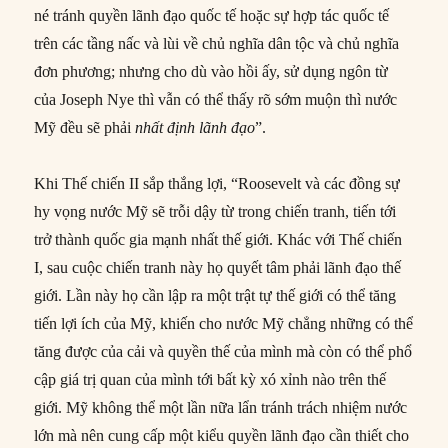
né tránh quyền lãnh đạo quốc tế hoặc sự hợp tác quốc tế
trên các tầng nấc và lùi về chủ nghĩa dân tộc và chủ nghĩa
đơn phương; nhưng cho dù vào hồi ấy, sử dụng ngôn từ
của Joseph Nye thì vẫn có thể thấy rõ sớm muộn thì nước
Mỹ đều sẽ phải
nhất định lãnh đạo
”.
Khi Thế chiến II sắp thắng lợi, “Roosevelt và các đồng sự
hy vọng nước Mỹ sẽ trỗi dậy từ trong chiến tranh, tiến tới
trở thành quốc gia mạnh nhất thế giới. Khác với Thế chiến
I, sau cuộc chiến tranh này họ quyết tâm phải lãnh đạo thế
giới. Lần này họ cần lập ra một trật tự thế giới có thể tăng
tiến lợi ích của Mỹ, khiến cho nước Mỹ chẳng những có thể
tăng được của cải và quyền thế của mình mà còn có thể phổ
cập giá trị quan của mình tới bất kỳ xó xỉnh nào trên thế
giới. Mỹ không thể một lần nữa lẩn tránh trách nhiệm nước
lớn mà nên cung cấp một kiểu quyền lãnh đạo cần thiết cho