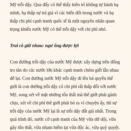
Mỹ trỗi dậy. Qua đấy có thể thấy kiên trì không tự hành hạ
mình, hạ thấp sự trả giá vì các biến đổi trong nước và hạ
thấp chi phí cạnh tranh quốc tế là một nguyên nhân quan
trọng khiến nước Mỹ có thể trỗi dậy với chi phí nhỏ.
Trai cò giữ nhau: ngư ông được lợi
Con đường trỗi dậy của nước Mỹ được xây dựng trên đống
tro tàn do các nước lớn khác cạnh tranh chém giết lẫn nhau
để lại. Con đường nước Mỹ trỗi dậy đi lên bá quyền thế
giới là con đường trỗi dậy có chi phí rất thấp đối với nước
Mỹ, song xét về mặt những tổn thất mà thế giới phải gánh
chịu, xét về chi phí thế giới phải bỏ ra vì chuyện ấy, thì sự
trỗi dậy của nước Mỹ lại là sự trỗi dậy đắt giá nhất. Trong
quá trình đó, nước cờ cạnh tranh của Mỹ vừa dữ dội, vừa
gây tổn thất, vừa nham hiểm lại vừa độc ác, vừa quỷ quyệt.