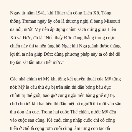
Ngay từ năm 1941, khi Hitler tấn công Liên Xô, Tổng
thống Truman ngày ấy còn là thượng nghị sĩ bang Missouri
đã nói, nước Mỹ nên áp dụng chính sách đứng giữa Liên
Xô và Đức, đó là “Nếu thấy Đức đang thắng trong cuộc
chiến này thì ta nên ủng hộ Nga; khi Nga giành được thắng
lợi thì ta nên giúp Đức; dùng phương pháp này ta có thể để
họ tàn sát lẫn nhau hết mức.”
Các nhà chính trị Mỹ khi tổng kết quyền thuật của Mỹ từng
nói: Mỹ là cầu thủ dự bị trên sân thi đấu bóng bầu dục
chính trị thế giới, bao giờ cũng ngồi trên hàng ghế dự bị,
chờ cho tới khi hai bên thi đấu mệt bã người thì mới vào sân
thu dọn tàn cục. Trong hai cuộc Thế chiến, nước Mỹ đều
vào cuộc sau cùng. Kẻ cuối cùng nhập cuộc chỉ có cống
hiến ở chỗ là cọng rơm cuối cùng làm lưng con lạc đà