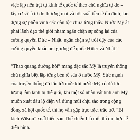
việc lập nên trật tự kinh tế quốc tế theo chủ nghĩa tự do –
lấy cơ sở là tự do thương mại và hối suất tiền tệ ổn định, tạo
dựng sự phồn vinh các dân tộc chưa từng thấy. Nước Mỹ ắt
phải lãnh đạo thế giới nhằm ngăn chặn sự sống lại của
cường quyền Đức – Nhật, ngăn chặn sự trỗi dậy của các
cường quyền khác noi gương đế quốc Hitler và Nhật.”
“Thao quang dưỡng hối” mang đặc sắc Mỹ là truyền thống
chủ nghĩa biệt lập từng bén rễ sâu ở nước Mỹ. Sức mạnh
của truyền thống đó lớn tới mức khi nước Mỹ có đủ lực
lượng làm lãnh tụ thế giới, khi một số nhân vật tinh anh Mỹ
muốn xuất đầu lộ diện và đứng mũi chịu sào trong cộng
đồng xã hội quốc tế, thì họ vẫn gặp trục trặc, trắc trở. “Bi
kịch Wilson” xuất hiện sau Thế chiến I là một thí dụ thực tế
điển hình.