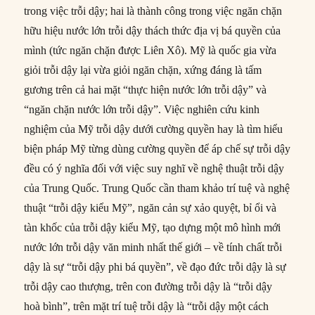
trong việc trỗi dậy; hai là thành công trong việc ngăn chặn
hữu hiệu nước lớn trỗi dậy thách thức địa vị bá quyền của
mình (tức ngăn chặn được Liên Xô). Mỹ là quốc gia vừa
giỏi trỗi dậy lại vừa giỏi ngăn chặn, xứng đáng là tấm
gương trên cả hai mặt “thực hiện nước lớn trỗi dậy” và
“ngăn chặn nước lớn trỗi dậy”. Việc nghiên cứu kinh
nghiệm của Mỹ trỗi dậy dưới cường quyền hay là tìm hiểu
biện pháp Mỹ từng dùng cường quyền để áp chế sự trỗi dậy
đều có ý nghĩa đối với việc suy nghĩ về nghệ thuật trỗi dậy
của Trung Quốc. Trung Quốc cần tham khảo trí tuệ và nghệ
thuật “trỗi dậy kiểu Mỹ”, ngăn cản sự xảo quyệt, bỉ ổi và
tàn khốc của trỗi dậy kiểu Mỹ, tạo dựng một mô hình mới
nước lớn trỗi dậy văn minh nhất thế giới – về tính chất trỗi
dậy là sự “trỗi dậy phi bá quyền”, về đạo đức trỗi dậy là sự
trỗi dậy cao thượng, trên con đường trỗi dậy là “trỗi dậy
hoà bình”, trên mặt trí tuệ trỗi dậy là “trỗi dậy một cách