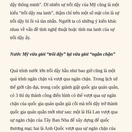
dậy thông minh”. Dĩ nhiên sự trỗi dậy của Mỹ cũng là một
kiểu “trỗi dậy ma lanh”, thậm chí trên một số mặt còn là sự
trỗi dậy bỉ ổi và tàn nhẫn. Người ta có những ý kiến khác
nhau về vấn đề tính nghệ thuật hoặc tính ma lanh của sự
trỗi dậy ấy.
Nước Mỹ vừa giỏi “trỗi dậy” lại vừa giỏi “ngăn chặn”
Quá trình nước lớn trỗi dậy hầu như bao giờ cũng là một
quá trình ngăn chặn và vượt qua ngăn chặn. Trong lịch sử
thế giới cận đại, trong cuộc giành giật quốc gia quán quân,
có 3 thí dụ thành công điển hình có thể vượt qua sự ngăn
chặn của quốc gia quán quân già cỗi mà trỗi dậy trở thành
quốc gia quán quân mới như sau: một là Hà Lan vượt qua
sự ngăn chặn của Tây Ban Nha để xây dựng đế quốc
thương mại; hai là Anh Quốc vượt qua sự ngăn chặn của