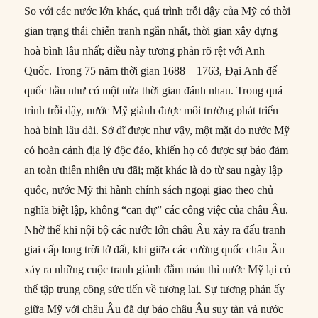
So với các nước lớn khác, quá trình trỗi dậy của Mỹ có thời
gian trạng thái chiến tranh ngắn nhất, thời gian xây dựng
hoà bình lâu nhất; điều này tương phản rõ rệt với Anh
Quốc. Trong 75 năm thời gian 1688 – 1763, Đại Anh đế
quốc hầu như có một nửa thời gian đánh nhau. Trong quá
trình trỗi dậy, nước Mỹ giành được môi trường phát triển
hoà bình lâu dài. Sở dĩ được như vậy, một mặt do nước Mỹ
có hoàn cảnh địa lý độc đáo, khiến họ có được sự bảo đảm
an toàn thiên nhiên ưu đãi; mặt khác là do từ sau ngày lập
quốc, nước Mỹ thi hành chính sách ngoại giao theo chủ
nghĩa biệt lập, không “can dự” các công việc của châu Âu.
Nhờ thế khi nội bộ các nước lớn châu Âu xảy ra đấu tranh
giai cấp long trời lở đất, khi giữa các cường quốc châu Âu
xảy ra những cuộc tranh giành đẫm máu thì nước Mỹ lại có
thể tập trung công sức tiến về tương lai. Sự tương phản ấy
giữa Mỹ với châu Âu đã dự báo châu Âu suy tàn và nước