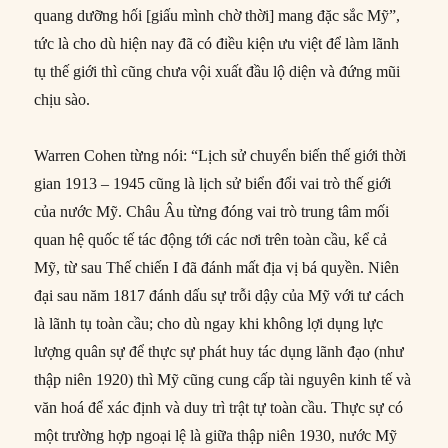
quang dưỡng hối [giấu mình chờ thời] mang đặc sắc Mỹ”,
tức là cho dù hiện nay đã có điều kiện ưu việt để làm lãnh
tụ thế giới thì cũng chưa vội xuất đầu lộ diện và đứng mũi
chịu sào.
Warren Cohen từng nói: “Lịch sử chuyển biến thế giới thời
gian 1913 – 1945 cũng là lịch sử biển đổi vai trò thế giới
của nước Mỹ. Châu Âu từng đóng vai trò trung tâm mối
quan hệ quốc tế tác động tới các nơi trên toàn cầu, kể cả
Mỹ, từ sau Thế chiến I đã đánh mất địa vị bá quyền. Niên
đại sau năm 1817 đánh dấu sự trỗi dậy của Mỹ với tư cách
là lãnh tụ toàn cầu; cho dù ngay khi không lợi dụng lực
lượng quân sự để thực sự phát huy tác dụng lãnh đạo (như
thập niên 1920) thì Mỹ cũng cung cấp tài nguyên kinh tế và
văn hoá để xác định và duy trì trật tự toàn cầu. Thực sự có
một trường hợp ngoại lệ là giữa thập niên 1930, nước Mỹ