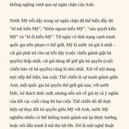
không ngừng vượt qua sự ngăn chặn của Anh.
Nước Mỹ trỗi dậy trong sự ngăn chặn đã thể hiện đầy đủ
“trí tuệ kiểu Mỹ”, “khôn ngoan kiểu Mỹ”, “xảo quyệt kiểu
Mỹ” và “bỉ ổi kiểu Mỹ”. Từ ngày có tình trạng cạnh tranh
quốc gia trên phạm vi thế giới, Mỹ là nước trả giá ít nhất –
cái giá phải trả cho sự trỗi dậy (cuộc chiến giành giật bá
quyền) thấp nhất, cái giá dùng để giữ gìn bá quyền (cuộc
chiến bảo vệ bá quyền) cũng là nhỏ nhất. Xét về nội dung
trực tiếp thể hiện, hai cuộc Thế chiến là sự tranh giành giữa
Anh, một quốc gia bá quyền thế giới già nua, với nước
Đức, kẻ thách thức mới; nhưng nếu xét về giá trị và ý nghĩa
của kết cục cuối cùng thì hai cuộc Thế chiến đó đã thực
hiện sự thay đổi bá quyền giữa Mỹ với Anh, nước Mỹ
nghiễm nhiên có thể không tranh giành mà lại được hưởng,
hoặc nói đấu tranh ít mà thu lợi lớn. Đó là một nghệ thuật