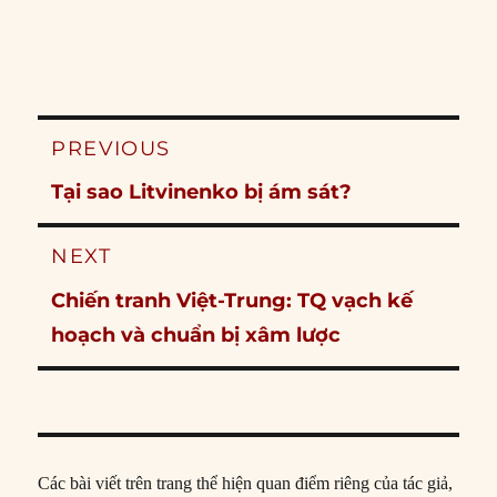
Post
PREVIOUS
navigation
Previous
Tại sao Litvinenko bị ám sát?
post:
NEXT
Next
Chiến tranh Việt-Trung: TQ vạch kế
post:
hoạch và chuẩn bị xâm lược
Các bài viết trên trang thể hiện quan điểm riêng của tác giả,