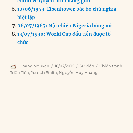
chính về Quyền bình đẳng giới
10/06/1953: Eisenhower bác bỏ chủ nghĩa
biệt lập
06/07/1967: Nội chiến Nigeria bùng nổ
13/07/1930: World Cup đầu tiên được tổ
chức
Author
Posted
Categories
Tags
Hoang Nguyen
16/02/2016
Sự kiện
Chiến tranh
on
Triều Tiên
,
Joseph Stalin
,
Nguyễn Huy Hoàng