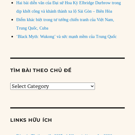
Hai bài diễn văn của Đại sứ Hoa Kỳ Elbridge Durbrow trong
dịp khởi công và khánh thành xa lộ Sài Gòn – Biên Hòa
Điểm khác biệt trong tư tưởng chiến tranh của Việt Nam,
Trung Quốc, Cuba
‘Black Myth: Wukong’ và sức mạnh mềm của Trung Quốc
TÌM BÀI THEO CHỦ ĐỀ
Tìm
bài
theo
chủ
đề
LINKS HỮU ÍCH