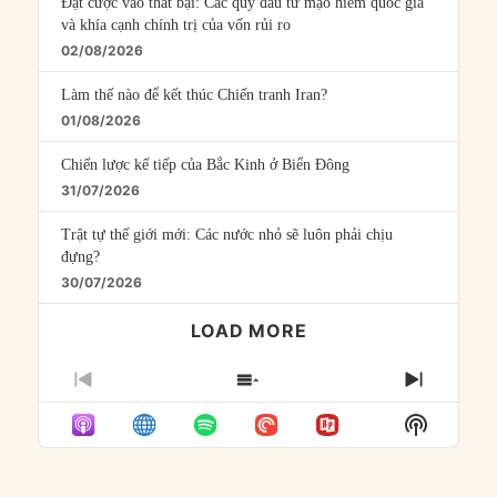
Đặt cược vào thất bại: Các quỹ đầu tư mạo hiểm quốc gia
và khía cạnh chính trị của vốn rủi ro
02/08/2026
Làm thế nào để kết thúc Chiến tranh Iran?
01/08/2026
Chiến lược kế tiếp của Bắc Kinh ở Biển Đông
31/07/2026
Trật tự thế giới mới: Các nước nhỏ sẽ luôn phải chịu
đựng?
30/07/2026
LOAD MORE
PREVIOUS
SHOW
NEXT
EPISODE
EPISODES
EPISO
Show
LIST
Podcast
Informat