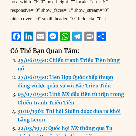
box_width=”620″ box_height=”” locale=”en_US”
responsive=”0″ show_faces=”1″ show_stream=”0″
hide_cover=”0″ small_header=”0″ hide_cta=”0″ ]
F
Li
E
M
W
T
P
S
a
n
m
e
h
el
ri
h
Có Thể Bạn Quan Tâm:
c
k
ai
ss
at
e
n
a
25/06/1950: Chiến tranh Triều Tiên bùng
e
e
l
e
s
g
t
re
nổ
b
d
n
A
r
27/06/1950: Liên Hợp Quốc chấp thuận
o
I
g
p
a
dùng vũ lực quân sự với Bắc Triều Tiên
o
n
er
p
m
05/07/1950: Lính Mỹ đầu tiên tử trận trong
k
Chiến tranh Triều Tiên
31/10/1961: Thi hài Stalin được đưa ra khỏi
Lăng Lenin
22/03/1972: Quốc hội Mỹ thông qua Tu