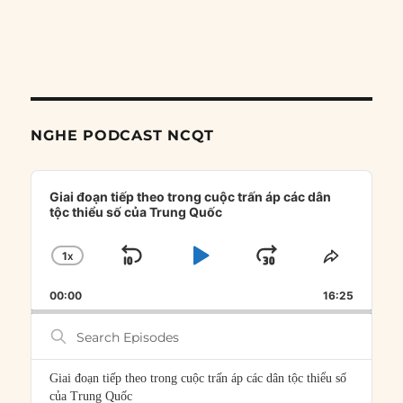
NGHE PODCAST NCQT
Audio
Player
Giai đoạn tiếp theo trong cuộc trấn áp các dân
tộc thiểu số của Trung Quốc
1
X
SKIP
PLAY
JUMP
CHANGE
SHARE
PLAYBACK
THIS
BACKWARD
PAUSE
FORWARD
00:00
RATE
16:25
EPISOD
Search
Episodes
Giai đoạn tiếp theo trong cuộc trấn áp các dân tộc thiểu số
của Trung Quốc