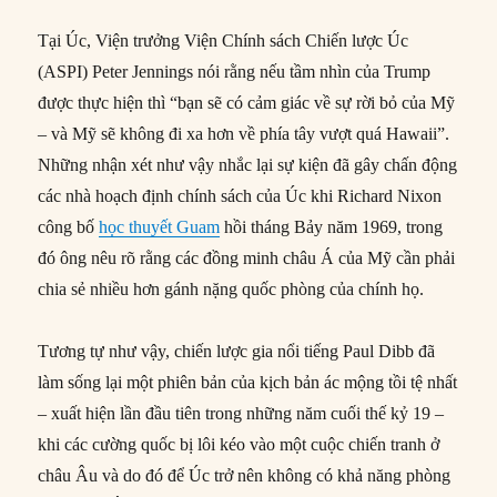
Tại Úc, Viện trưởng Viện Chính sách Chiến lược Úc
(ASPI) Peter Jennings nói rằng nếu tầm nhìn của Trump
được thực hiện thì “bạn sẽ có cảm giác về sự rời bỏ của Mỹ
– và Mỹ sẽ không đi xa hơn về phía tây vượt quá Hawaii”.
Những nhận xét như vậy nhắc lại sự kiện đã gây chấn động
các nhà hoạch định chính sách của Úc khi Richard Nixon
công bố
học thuyết Guam
hồi tháng Bảy năm 1969, trong
đó ông nêu rõ rằng các đồng minh châu Á của Mỹ cần phải
chia sẻ nhiều hơn gánh nặng quốc phòng của chính họ.
Tương tự như vậy, chiến lược gia nổi tiếng Paul Dibb đã
làm sống lại một phiên bản của kịch bản ác mộng tồi tệ nhất
– xuất hiện lần đầu tiên trong những năm cuối thế kỷ 19 –
khi các cường quốc bị lôi kéo vào một cuộc chiến tranh ở
châu Âu và do đó để Úc trở nên không có khả năng phòng