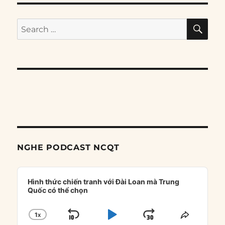
SE
Search
for:
NGHE PODCAST NCQT
Audio
Player
Hình thức chiến tranh với Đài Loan mà Trung
Quốc có thể chọn
1
X
SKIP
PLAY
JUMP
CHANGE
SHARE