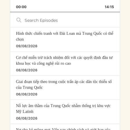
PLAYBACK
THIS
BACKWARD
PAUSE
FORWARD
00:00
RATE
14:15
EPISOD
Search
Episodes
Hình thức chiến tranh với Đài Loan mà Trung Quốc có thể
chọn
09/08/2026
Cơ chế miễn trừ trách nhiệm đối với các quyết định đầu tư
khoa học và công nghệ rủi ro cao
08/08/2026
Giai đoạn tiếp theo trong cuộc trấn áp các dân tộc thiểu số
của Trung Quốc
06/08/2026
Nỗ lực âm thầm của Trung Quốc nhằm thống trị khu vực
Mỹ Latinh
06/08/2026
Nợ cho kẻ mộng mơ: Vốn vay chính sách và giới hạn của