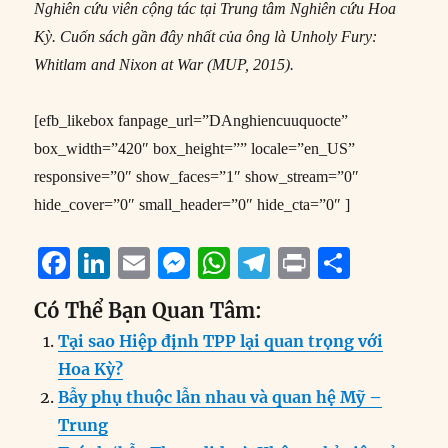
Nghiên cứu viên cộng tác tại Trung tâm Nghiên cứu Hoa
Kỳ. Cuốn sách gần đây nhất của ông là Unholy Fury:
Whitlam and Nixon at War (MUP, 2015).
[efb_likebox fanpage_url=”DAnghiencuuquocte”
box_width=”420″ box_height=”” locale=”en_US”
responsive=”0″ show_faces=”1″ show_stream=”0″
hide_cover=”0″ small_header=”0″ hide_cta=”0″ ]
F
Li
E
M
W
T
P
S
a
n
m
e
h
el
ri
h
Có Thể Bạn Quan Tâm:
c
k
ai
ss
at
e
n
a
Tại sao Hiệp định TPP lại quan trọng với
e
e
l
e
s
g
t
re
Hoa Kỳ?
b
d
n
A
r
Bẫy phụ thuộc lẫn nhau và quan hệ Mỹ –
o
I
g
p
a
Trung