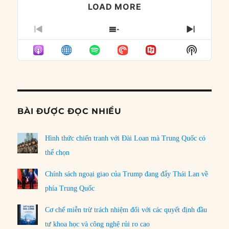
LOAD MORE
PREVIOUS
SHOW
NEXT
EPISODE
EPISODES
EPISO
Show
LIST
Podcast
Informat
BÀI ĐƯỢC ĐỌC NHIỀU
Hình thức chiến tranh với Đài Loan mà Trung Quốc có
thể chọn
Chính sách ngoại giao của Trump đang đẩy Thái Lan về
phía Trung Quốc
Cơ chế miễn trừ trách nhiệm đối với các quyết định đầu
tư khoa học và công nghệ rủi ro cao