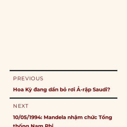
Post
PREVIOUS
navigation
Previous
Hoa Kỳ đang dần bỏ rơi Ả-rập Saudi?
post:
NEXT
Next
10/05/1994: Mandela nhậm chức Tổng
post:
thống Nam Phi