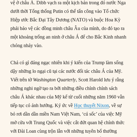
vệ ở châu Á. Dibb vạch ra một kịch bản trong đó nước Nga
dưới thời Tổng thống Putin có thể tấn công vào Tổ chức
Hiệp ước Bắc Đại Tây Dương (NATO) và buộc Hoa Kỳ
phải bảo vệ các đồng minh châu Âu của mình, do đó tạo ra
một khoảng trống an ninh ở châu Á để cho Bắc Kinh nhanh
chóng nhảy vào.
Chả có gì đáng ngạc nhiên khi ý kiến của Trump làm sống
dậy những lo ngại cũ tại các nước đối tác châu Á của Mỹ.
Viết trên tờ
Washington Quarterly
, Scott Harold lưu ý rằng
những nghi ngờ tạo ra bởi những điều chỉnh chính sách
châu Á khác nhau của Mỹ kể từ cuối những năm 1960 vẫn
tiếp tục có ảnh hưởng. Ký ức về
Học thuyết Nixon
, về sự
bỏ rơi dần dần miền Nam Việt Nam, ‘cú sốc’ của việc Mỹ
mở cửa với Trung Quốc và việc cắt đứt quan hệ chính thức
với Đài Loan cùng trộn lẫn với những tuyên bố thường