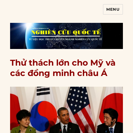
MENU
Nghiên cứu quốc tế
Thử thách lớn cho Mỹ và
các đồng minh châu Á