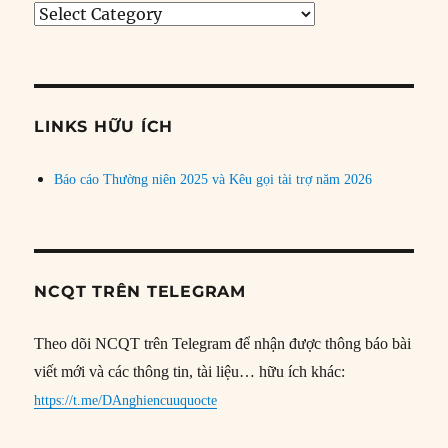
Tìm
bài
theo
chủ
đề
LINKS HỮU ÍCH
Báo cáo Thường niên 2025 và Kêu gọi tài trợ năm 2026
NCQT TRÊN TELEGRAM
Theo dõi NCQT trên Telegram để nhận được thông báo bài
viết mới và các thông tin, tài liệu… hữu ích khác:
https://t.me/DAnghiencuuquocte