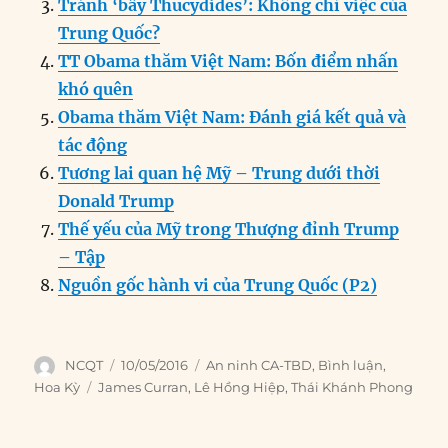
o
n
er
p
m
Tránh ‘bẫy Thucydides’: Không chỉ việc của
k
Trung Quốc?
TT Obama thăm Việt Nam: Bốn điểm nhấn
khó quên
Obama thăm Việt Nam: Đánh giá kết quả và
tác động
Tương lai quan hệ Mỹ – Trung dưới thời
Donald Trump
Thế yếu của Mỹ trong Thượng đỉnh Trump
– Tập
Nguồn gốc hành vi của Trung Quốc (P2)
Author
Posted
Categories
NCQT
10/05/2016
An ninh CA-TBD
,
Bình luận
,
on
Tags
Hoa Kỳ
James Curran
,
Lê Hồng Hiệp
,
Thái Khánh Phong