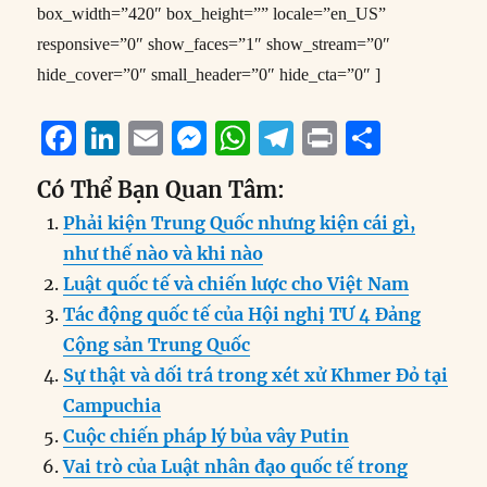
box_width=”420″ box_height=”” locale=”en_US”
responsive=”0″ show_faces=”1″ show_stream=”0″
hide_cover=”0″ small_header=”0″ hide_cta=”0″ ]
F
Li
E
M
W
T
P
S
a
n
m
e
h
el
ri
h
Có Thể Bạn Quan Tâm:
c
k
ai
ss
at
e
n
a
Phải kiện Trung Quốc nhưng kiện cái gì,
e
e
l
e
s
g
t
re
như thế nào và khi nào
b
d
n
A
r
Luật quốc tế và chiến lược cho Việt Nam
o
I
g
p
a
Tác động quốc tế của Hội nghị TƯ 4 Đảng
o
n
er
p
m
Cộng sản Trung Quốc
k
Sự thật và dối trá trong xét xử Khmer Đỏ tại
Campuchia
Cuộc chiến pháp lý bủa vây Putin
Vai trò của Luật nhân đạo quốc tế trong