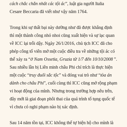
cách chắc chắn nhất các tội ác
”, luật gia người Italia
Cesare Beccaria đã viết như vậy năm 1764.
Trong khi sự thất bại này dường như đã được khẳng định
thì một thành công nhỏ nhoi cũng xuất hiện và sự lạc quan
về ICC lại trỗi dậy. Ngày 26/1/2016, chủ tịch ICC đã cho
phép công tố viên mở một cuộc điều tra về những tội ác có
thể xảy ra “
ở Nam Ossetia, Gruzia từ 1/7 đến 10/10/2008
”.
Sau nhiều lần bị Liên minh châu Phi chỉ trích là thực hiện
một cuộc “
truy đuổi sắc tộc
” và đóng vai trò như “
tòa án
dành cho châu Phi
”, cuối cùng thì ICC cũng mở rộng phạm
vi hoạt động của mình. Nhưng trong trường hợp nêu trên,
đây mới là giai đoạn phôi thai của quá trình tố tụng quốc tế
vì chưa có nghi phạm nào bị xác định.
Sau 14 năm tồn tại, ICC không thể tự biện hộ cho mình là