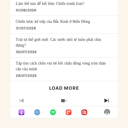
Làm thế nào để kết thúc Chiến tranh Iran?
01/08/2026
Chiến lược kế tiếp của Bắc Kinh ở Biển Đông
31/07/2026
Trật tự thế giới mới: Các nước nhỏ sẽ luôn phải chịu
đựng?
30/07/2026
Tập tìm cách chôn vùi bê bối chấn động vòng tròn thân
cận của mình
29/07/2026
LOAD MORE
PREVIOUS
SHOW
NEXT
EPISODE
EPISODES
EPISO
Show
LIST
Podcast
Informat