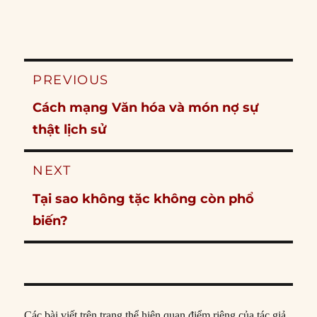
Post
PREVIOUS
navigation
Previous
Cách mạng Văn hóa và món nợ sự
post:
thật lịch sử
NEXT
Next
Tại sao không tặc không còn phổ
post:
biến?
Các bài viết trên trang thể hiện quan điểm riêng của tác giả,