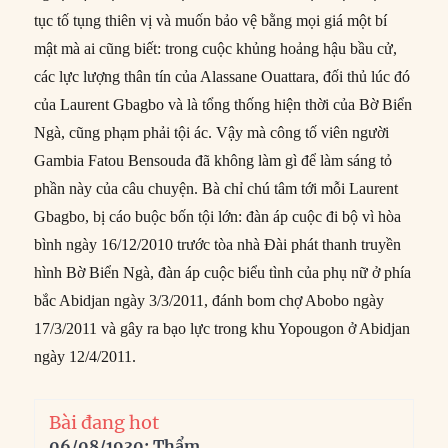
tục tố tụng thiên vị và muốn bảo vệ bằng mọi giá một bí
mật mà ai cũng biết: trong cuộc khủng hoảng hậu bầu cử,
các lực lượng thân tín của Alassane Ouattara, đối thủ lúc đó
của Laurent Gbagbo và là tổng thống hiện thời của Bờ Biển
Ngà, cũng phạm phải tội ác. Vậy mà công tố viên người
Gambia Fatou Bensouda đã không làm gì để làm sáng tỏ
phần này của câu chuyện. Bà chỉ chú tâm tới mỗi Laurent
Gbagbo, bị cáo buộc bốn tội lớn: đàn áp cuộc đi bộ vì hòa
bình ngày 16/12/2010 trước tòa nhà Đài phát thanh truyền
hình Bờ Biển Ngà, đàn áp cuộc biểu tình của phụ nữ ở phía
bắc Abidjan ngày 3/3/2011, đánh bom chợ Abobo ngày
17/3/2011 và gây ra bạo lực trong khu Yopougon ở Abidjan
ngày 12/4/2011.
Bài đang hot
06/08/1930: Thẩm