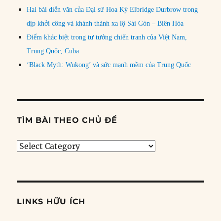
Hai bài diễn văn của Đại sứ Hoa Kỳ Elbridge Durbrow trong
dịp khởi công và khánh thành xa lộ Sài Gòn – Biên Hòa
Điểm khác biệt trong tư tưởng chiến tranh của Việt Nam,
Trung Quốc, Cuba
‘Black Myth: Wukong’ và sức mạnh mềm của Trung Quốc
TÌM BÀI THEO CHỦ ĐỀ
Tìm
bài
theo
chủ
đề
LINKS HỮU ÍCH