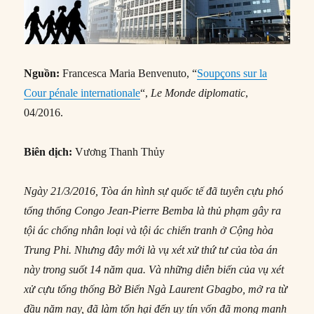
Nguồn:
Francesca Maria Benvenuto, “
Soupçons sur la
Cour pénale internationale
“,
Le Monde diplomatic
,
04/2016.
Biên dịch:
Vương Thanh Thủy
Ngày 21/3/2016, Tòa án hình sự quốc tế đã tuyên cựu phó
tổng thống Congo Jean‑Pierre Bemba là thủ phạm gây ra
tội ác chống nhân loại và tội ác chiến tranh ở Cộng hòa
Trung Phi. Nhưng đây mới là vụ xét xử thứ tư của tòa án
này trong suốt 14 năm qua. Và những diễn biến của vụ xét
xử cựu tổng thống Bờ Biển Ngà Laurent Gbagbo, mở ra từ
đầu năm nay, đã làm tổn hại đến uy tín vốn đã mong manh