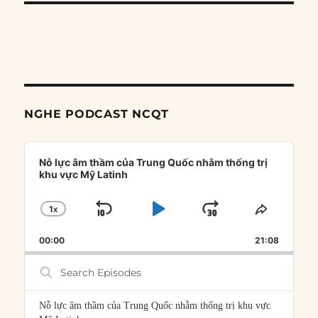
NGHE PODCAST NCQT
Audio
Player
Nỗ lực âm thầm của Trung Quốc nhằm thống trị
khu vực Mỹ Latinh
1
X
SKIP
PLAY
JUMP
CHANGE
SHARE
PLAYBACK
THIS
BACKWARD
PAUSE
FORWARD
00:00
RATE
21:08
EPISOD
Search
Episodes
Nỗ lực âm thầm của Trung Quốc nhằm thống trị khu vực