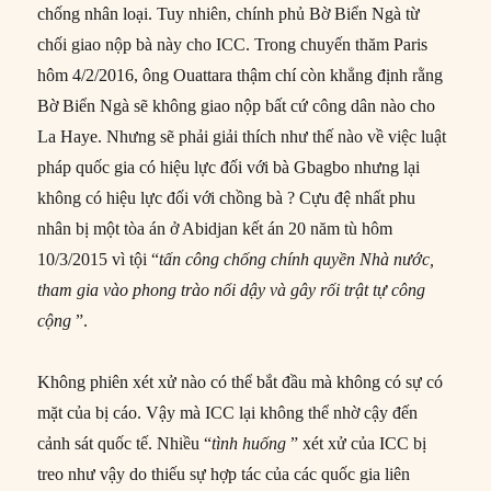
chống nhân loại. Tuy nhiên, chính phủ Bờ Biển Ngà từ
chối giao nộp bà này cho ICC. Trong chuyến thăm Paris
hôm 4/2/2016, ông Ouattara thậm chí còn khẳng định rằng
Bờ Biển Ngà sẽ không giao nộp bất cứ công dân nào cho
La Haye. Nhưng sẽ phải giải thích như thế nào về việc luật
pháp quốc gia có hiệu lực đối với bà Gbagbo nhưng lại
không có hiệu lực đối với chồng bà ? Cựu đệ nhất phu
nhân bị một tòa án ở Abidjan kết án 20 năm tù hôm
10/3/2015 vì tội “
tấn công chống chính quyền Nhà nước,
tham gia vào phong trào nổi dậy và gây rối trật tự công
cộng
”.
Không phiên xét xử nào có thể bắt đầu mà không có sự có
mặt của bị cáo. Vậy mà ICC lại không thể nhờ cậy đến
cảnh sát quốc tế. Nhiều “
tình huống
” xét xử của ICC bị
treo như vậy do thiếu sự hợp tác của các quốc gia liên