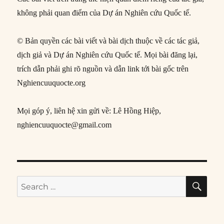
không phải quan điểm của Dự án Nghiên cứu Quốc tế.
© Bản quyền các bài viết và bài dịch thuộc về các tác giả,
dịch giả và Dự án Nghiên cứu Quốc tế. Mọi bài đăng lại,
trích dẫn phải ghi rõ nguồn và dẫn link tới bài gốc trên
Nghiencuuquocte.org
Mọi góp ý, liên hệ xin gửi về: Lê Hồng Hiệp,
nghiencuuquocte@gmail.com
SE
Search
for: