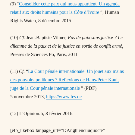
(9) “
Consolider cette paix qui nous appartient. Un agenda
relatif aux droits humains pour la Côte d’Ivoire
”, Human
Rights Watch, 8 décembre 2015.
(10)
Cf.
Jean-Baptiste Vilmer,
Pas de paix sans justice ? Le
dilemme de la paix et de la justice en sortie de conflit armé,
Presses de Sciences Po, Paris, 2011.
(11)
Cf.
“
La Cour pénale internationale. Un jouet aux mains
des pouvoirs politiques ? Réflexions de Hans-Peter Kaul,
juge de la Cour pénale internationale
” (PDF),
5 novembre 2013,
https://www.fes.de
(12) L’Opinion.fr, 8 février 2016.
[efb_likebox fanpage_url=”DAnghiencuuquocte”