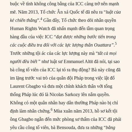
buộc về tính không công bằng của ICC càng trở nên mạnh
mẽ. Năm 2013, Tổ chức Ân xá Quốc tế đã nêu ra “
luật của
4
kẻ chiến thắng
”.
Gần đây, Tổ chức theo dõi nhân quyền
Human Rights Watch đã nhấn mạnh đến tầm quan trọng
hàng đầu của việc ICC “
đạt được những bước tiến trong
5
các cuộc điều tra đối với các lực lượng thân Ouattara”.
Trước những tội ác của các lực lượng này mà “
tất cả mọi
người đều biết
” như luật sư Emmanuel Altit đã nói, tại sao
bà công tố viên của ICC lại tỏ ra thụ động? Bà này cũng đã
im lặng trước vai trò của quân đội Pháp trong việc lật đổ
Laurent Gbagbo và đưa một chính khách thân với tổng
thống Pháp lúc đó là Nicolas Sarkozy lên nắm quyền.
Không có một quân nhân hay dân thường Pháp nào bị chỉ
6
định làm nhân chứng.
Mùa xuân năm 2013, hồ sơ kết tội
ông Gbagbo ngắn đến mức phòng sơ thẩm của ICC đã phải
yêu cầu công tố viên, bà Bensouda, đưa ra những “
bằng