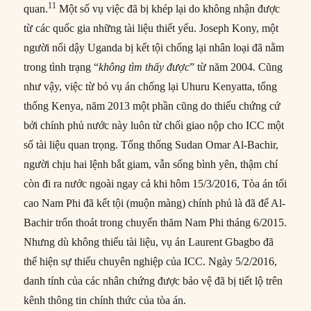
11
quan.
Một số vụ việc đã bị khép lại do không nhận được
từ các quốc gia những tài liệu thiết yếu. Joseph Kony, một
người nổi dậy Uganda bị kết tội chống lại nhân loại đã nằm
trong tình trạng “
không tìm thấy được
” từ năm 2004. Cũng
như vậy, việc từ bỏ vụ án chống lại Uhuru Kenyatta, tổng
thống Kenya, năm 2013 một phần cũng do thiếu chứng cứ
bởi chính phủ nước này luôn từ chối giao nộp cho ICC một
số tài liệu quan trọng. Tổng thống Sudan Omar Al-Bachir,
người chịu hai lệnh bắt giam, vẫn sống bình yên, thậm chí
còn đi ra nước ngoài ngay cả khi hôm 15/3/2016, Tòa án tối
cao Nam Phi đã kết tội (muộn màng) chính phủ là đã để Al-
Bachir trốn thoát trong chuyến thăm Nam Phi tháng 6/2015.
Nhưng dù không thiếu tài liệu, vụ án Laurent Gbagbo đã
thể hiện sự thiếu chuyên nghiệp của ICC. Ngày 5/2/2016,
danh tính của các nhân chứng được bảo vệ đã bị tiết lộ trên
kênh thông tin chính thức của tòa án.