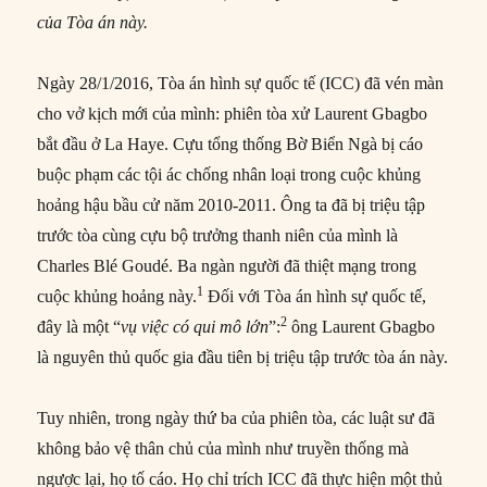
của Tòa án này.
Ngày 28/1/2016, Tòa án hình sự quốc tế (ICC) đã vén màn
cho vở kịch mới của mình: phiên tòa xử Laurent Gbagbo
bắt đầu ở La Haye. Cựu tổng thống Bờ Biển Ngà bị cáo
buộc phạm các tội ác chống nhân loại trong cuộc khủng
hoảng hậu bầu cử năm 2010-2011. Ông ta đã bị triệu tập
trước tòa cùng cựu bộ trưởng thanh niên của mình là
Charles Blé Goudé. Ba ngàn người đã thiệt mạng trong
1
cuộc khủng hoảng này.
Đối với Tòa án hình sự quốc tế,
2
đây là một “
vụ việc có qui mô lớn
”:
ông Laurent Gbagbo
là nguyên thủ quốc gia đầu tiên bị triệu tập trước tòa án này.
Tuy nhiên, trong ngày thứ ba của phiên tòa, các luật sư đã
không bảo vệ thân chủ của mình như truyền thống mà
ngược lại, họ tố cáo. Họ chỉ trích ICC đã thực hiện một thủ