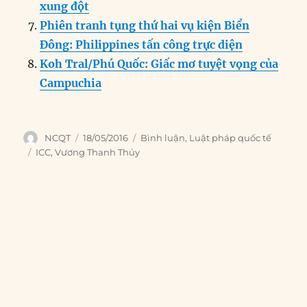
xung đột
Phiên tranh tụng thứ hai vụ kiện Biển
Đông: Philippines tấn công trực diện
Koh Tral/Phú Quốc: Giấc mơ tuyệt vọng của
Campuchia
Author
Posted
Categories
NCQT
18/05/2016
Bình luận
,
Luật pháp quốc tế
on
Tags
ICC
,
Vương Thanh Thủy