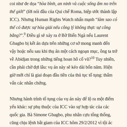
coi như đe dọa “
hòa bình, an ninh và cuộc sống ấm no trên
thế giới
” (lời nói đầu của Qui chế Roma, hiệp ước thành lập
ICC). Nhưng Human Rights Watch nhấn mạnh “
làm sao có
thể có được sự hòa giải nếu công lý không thực sự công
9
bằng
?”.
Điều gì sẽ xảy ra ở Bờ Biển Ngà nếu Laurent
Gbagbo bị kết án dựa trên những cơ sở mong manh đến
vậy hoặc nếu sau khi thụ án một cách ngoạn mục, ông ta trở
10
về Abidjan trong những tiếng hoan hô cổ vũ?
Tuy nhiên,
cần phải chờ đợi lâu: vụ án này sẽ kéo dài bốn năm. Hiện
giờ mới chỉ là giai đoạn đầu tiên của thủ tục tố tụng: thẩm
vấn các nhân chứng.
Nhưng hành trình tố tụng của vụ án này để lộ ra một điểm
yếu khác: sự phụ thuộc của ICC vào sự hợp tác của các
quốc gia. Bà Simone Gbagbo, phu nhân cựu tổng thống,
cũng chịu lệnh bắt giam của ICC hôm 29/2/2012 vì tội ác