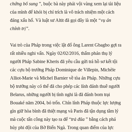
chứng bổ sung
”, buộc bà này phải vội vàng xem lại tài liệu
của mình để khỏi bị chỉ trích là vô trách nhiệm một cách
đáng xấu hổ. Và luật sư Altit đã gọi đây là một
“vụ án
chính trị”.
Vai trò của Pháp trong việc lật đổ ông Larent Gbagbo gợi ra
rất nhiều nghi vấn. Ngày 02/02/2016, thẩm phán thụ lý
người Pháp Sabine Kheris đã yêu cầu gửi trả hồ sơ kết tội
các cựu bộ trưởng Pháp Dominique de Villepin, Michèle
Alliot-Marie và Michel Barnier về tòa án Pháp. Những cựu
bộ trưởng này có thể đã cho phép các lính đánh thuê người
Belarus, những người bị tình nghi là đã đánh bom trại
Bouaké năm 2004, bỏ trốn. Chín lính Pháp thuộc lực lượng
gìn giữ hòa bình đã thiệt mạng và Paris đã tận dụng tâm lý
mà cuộc tấn công này tạo ra để “
trả đũa
” bằng cách phá
hủy phi đội của Bờ Biển Ngà. Trong quan điểm của lực