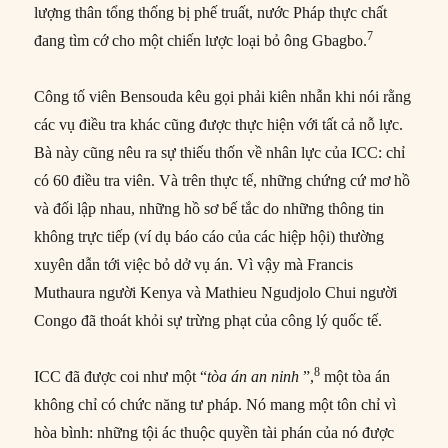
lượng thân tổng thống bị phế truất, nước Pháp thực chất
7
đang tìm cớ cho một chiến lược loại bỏ ông Gbagbo.
Công tố viên Bensouda kêu gọi phải kiên nhẫn khi nói rằng
các vụ điều tra khác cũng được thực hiện với tất cả nỗ lực.
Bà này cũng nêu ra sự thiếu thốn về nhân lực của ICC: chỉ
có 60 điều tra viên. Và trên thực tế, những chứng cứ mơ hồ
và đối lập nhau, những hồ sơ bế tắc do những thông tin
không trực tiếp (ví dụ báo cáo của các hiệp hội) thường
xuyên dẫn tới việc bỏ dở vụ án. Vì vậy mà Francis
Muthaura người Kenya và Mathieu Ngudjolo Chui người
Congo đã thoát khỏi sự trừng phạt của công lý quốc tế.
8
ICC đã được coi như một “
tòa án an ninh
”,
một tòa án
không chỉ có chức năng tư pháp. Nó mang một tôn chỉ vì
hòa bình: những tội ác thuộc quyền tài phán của nó được