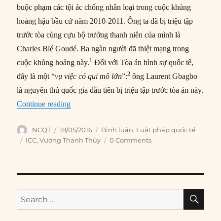
buộc phạm các tội ác chống nhân loại trong cuộc khủng
hoảng hậu bầu cử năm 2010-2011. Ông ta đã bị triệu tập
trước tòa cùng cựu bộ trưởng thanh niên của mình là
Charles Blé Goudé. Ba ngàn người đã thiệt mạng trong
1
cuộc khủng hoảng này.
Đối với Tòa án hình sự quốc tế,
2
đây là một “
vụ việc có qui mô lớn
”:
ông Laurent Gbagbo
là nguyên thủ quốc gia đầu tiên bị triệu tập trước tòa án này.
“Những nghi ngờ đối với Tòa án Hình sự Quốc 
Continue reading
Author
Posted
Categories
NCQT
18/05/2016
Bình luận
,
Luật pháp quốc tế
on
Tags
ICC
,
Vương Thanh Thủy
0 Comments
SE
Search
for: