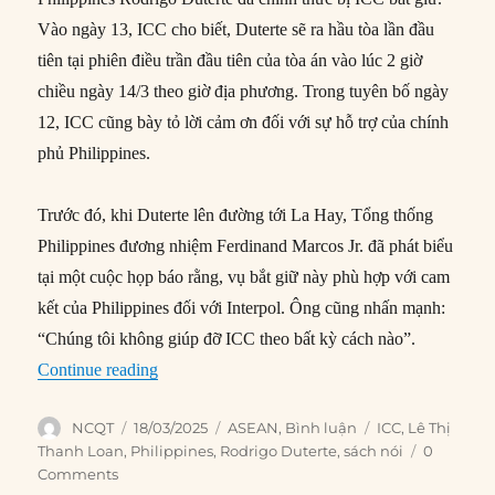
Vào ngày 13, ICC cho biết, Duterte sẽ ra hầu tòa lần đầu
tiên tại phiên điều trần đầu tiên của tòa án vào lúc 2 giờ
chiều ngày 14/3 theo giờ địa phương. Trong tuyên bố ngày
12, ICC cũng bày tỏ lời cảm ơn đối với sự hỗ trợ của chính
phủ Philippines.
Trước đó, khi Duterte lên đường tới La Hay, Tổng thống
Philippines đương nhiệm Ferdinand Marcos Jr. đã phát biểu
tại một cuộc họp báo rằng, vụ bắt giữ này phù hợp với cam
kết của Philippines đối với Interpol. Ông cũng nhấn mạnh:
“Chúng tôi không giúp đỡ ICC theo bất kỳ cách nào”.
“Thế cân bằng chính trị ở Philippines bị phá vỡ 
Continue reading
Author
Posted
Categories
Tags
NCQT
18/03/2025
ASEAN
,
Bình luận
ICC
,
Lê Thị
on
Thanh Loan
,
Philippines
,
Rodrigo Duterte
,
sách nói
0
Comments