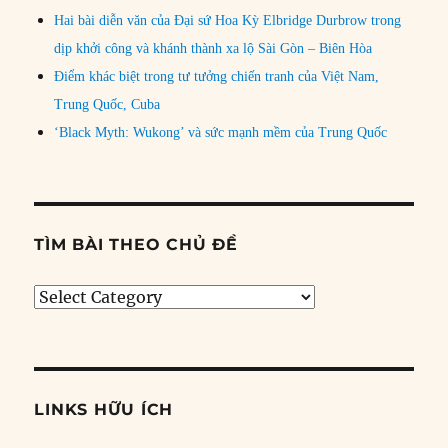
Hai bài diễn văn của Đại sứ Hoa Kỳ Elbridge Durbrow trong
dịp khởi công và khánh thành xa lộ Sài Gòn – Biên Hòa
Điểm khác biệt trong tư tưởng chiến tranh của Việt Nam,
Trung Quốc, Cuba
‘Black Myth: Wukong’ và sức mạnh mềm của Trung Quốc
TÌM BÀI THEO CHỦ ĐỀ
Tìm
bài
theo
chủ
đề
LINKS HỮU ÍCH