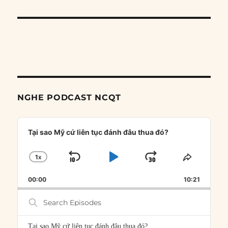
NGHE PODCAST NCQT
Audio
Player
Tại sao Mỹ cứ liên tục đánh đâu thua đó?
1
X
SKIP
PLAY
JUMP
CHANGE
SHARE
PLAYBACK
THIS
BACKWARD
PAUSE
FORWARD
00:00
RATE
10:21
EPISOD
Search
Episodes
Tại sao Mỹ cứ liên tục đánh đâu thua đó?