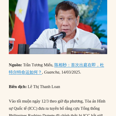
Nguồn:
Trần Tương Miếu,
陈相秒：首次出庭在即，杜
特尔特命运如何？
,
Guancha
, 14/03/2025.
Biên dịch:
Lê Thị Thanh Loan
Vào tối muộn ngày 12/3 theo giờ địa phương, Tòa án Hình
sự Quốc tế (ICC) đưa ra tuyên bố rằng cựu Tổng thống
Philippines Rodrigo Duterte đã chính thức bị ICC bắt giữ.