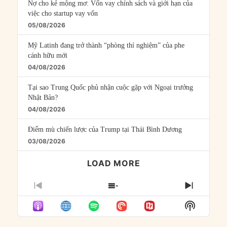
Nợ cho kẻ mộng mơ: Vốn vay chính sách và giới hạn của
việc cho startup vay vốn
05/08/2026
Mỹ Latinh đang trở thành “phòng thí nghiệm” của phe
cánh hữu mới
04/08/2026
Tại sao Trung Quốc phủ nhận cuộc gặp với Ngoại trưởng
Nhật Bản?
04/08/2026
Điểm mù chiến lược của Trump tại Thái Bình Dương
03/08/2026
LOAD MORE
PREVIOUS
SHOW
NEXT
EPISODE
EPISODES
EPISO
Show
LIST
Podcast
Informat