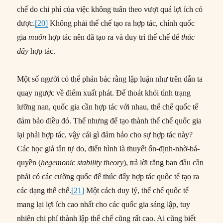
chế do chi phí của việc không tuân theo vượt quá lợi ích có
được.
[20]
Không phải thể chế tạo ra hợp tác, chính quốc
gia
muốn
hợp tác nên đã tạo ra và duy trì thể chế để
thúc
đẩy
hợp tác.
Một số người có thể phản bác rằng lập luận như trên dẫn ta
quay ngược về điểm xuất phát. Để thoát khỏi tình trạng
lưỡng nan, quốc gia cần hợp tác với nhau, thể chế quốc tế
đảm bảo điều đó. Thế nhưng để tạo thành thể chế quốc gia
lại phải hợp tác, vậy cái gì đảm bảo cho sự hợp tác này?
Các học giả tân tự do, điển hình là thuyết ổn-định-nhờ-bá-
quyền (
hegemonic stability theory
), trả lời rằng ban đầu cần
phải có các cường quốc để thúc đẩy hợp tác quốc tế tạo ra
các dạng thể chế.
[21]
Một cách duy lý, thể chế quốc tế
mang lại lợi ích cao nhất cho các quốc gia sáng lập, tuy
nhiên chi phí thành lập thể chế cũng rất cao. Ai cũng biết