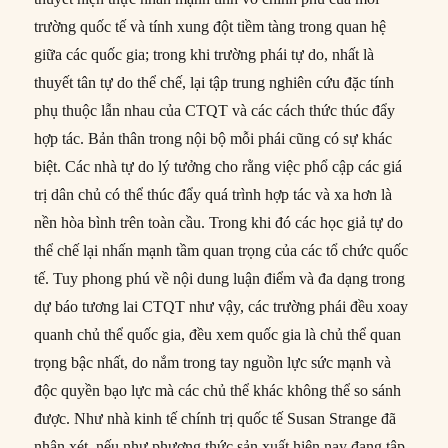
trường quốc tế và tính xung đột tiềm tàng trong quan hệ
giữa các quốc gia; trong khi trường phái tự do, nhất là
thuyết tân tự do thể chế, lại tập trung nghiên cứu đặc tính
phụ thuộc lẫn nhau của CTQT và các cách thức thúc đẩy
hợp tác. Bản thân trong nội bộ mỗi phái cũng có sự khác
biệt. Các nhà tự do lý tưởng cho rằng việc phổ cập các giá
trị dân chủ có thể thúc đẩy quá trình hợp tác và xa hơn là
nền hòa bình trên toàn cầu. Trong khi đó các học giả tự do
thể chế lại nhấn mạnh tầm quan trọng của các tổ chức quốc
tế. Tuy phong phú về nội dung luận điểm và đa dạng trong
dự báo tương lai CTQT như vậy, các trường phái đều xoay
quanh chủ thể quốc gia, đều xem quốc gia là chủ thể quan
trọng bậc nhất, do nắm trong tay nguồn lực sức mạnh và
độc quyền bạo lực mà các chủ thể khác không thể so sánh
được. Như nhà kinh tế chính trị quốc tế Susan Strange đã
nhận xét, nếu như phương thức sản xuất hiện nay đang tập