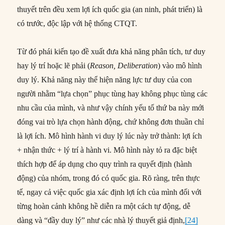
thuyết trên đều xem lợi ích quốc gia (an ninh, phát triển) là
có trước, độc lập với hệ thống CTQT.
Từ đó phái kiến tạo đề xuất đưa khả năng phân tích, tư duy
hay lý trí hoặc lẽ phải (
Reason, Deliberation
) vào mô hình
duy lý. Khả năng này thể hiện năng lực tư duy của con
người nhằm “lựa chọn” phục tùng hay không phục tùng các
nhu cầu của mình, và như vậy chính yếu tố thứ ba này mới
đóng vai trò lựa chọn hành động, chứ không đơn thuần chỉ
là lợi ích. Mô hình hành vi duy lý lúc này trở thành: lợi ích
+ nhận thức + lý trí à hành vi. Mô hình này tỏ ra đặc biệt
thích hợp để áp dụng cho quy trình ra quyết định (hành
động) của nhóm, trong đó có quốc gia. Rõ ràng, trên thực
tế, ngay cả việc quốc gia xác định lợi ích của mình đối với
từng hoàn cảnh không hề diễn ra một cách tự động, dễ
dàng và “đầy duy lý” như các nhà lý thuyết giả định,
[24]