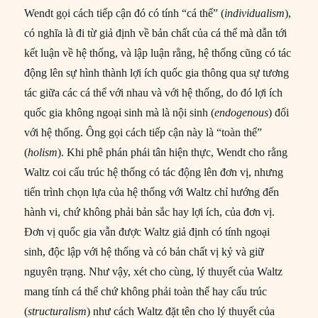
Wendt gọi cách tiếp cận đó có tính “cá thể” (
individualism
),
có nghĩa là đi từ giả định về bản chất của cá thể mà dẫn tới
kết luận về hệ thống, và lập luận rằng, hệ thống cũng có tác
động lên sự hình thành lợi ích quốc gia thông qua sự tương
tác giữa các cá thể với nhau và với hệ thống, do đó lợi ích
quốc gia không ngoại sinh mà là nội sinh (
endogenous
) đối
với hệ thống. Ông gọi cách tiếp cận này là “toàn thể”
(
holism
). Khi phê phán phái tân hiện thực, Wendt cho rằng
Waltz coi cấu trúc hệ thống có tác động lên đơn vị, nhưng
tiến trình chọn lựa của hệ thống với Waltz chỉ hướng đến
hành vi, chứ không phải bản sắc hay lợi ích, của đơn vị.
Đơn vị quốc gia vẫn được Waltz giả định có tính ngoại
sinh, độc lập với hệ thống và có bản chất vị kỷ và giữ
nguyên trạng. Như vậy, xét cho cùng, lý thuyết của Waltz
mang tính cá thể chứ không phải toàn thể hay cấu trúc
(
structuralism
) như cách Waltz đặt tên cho lý thuyết của