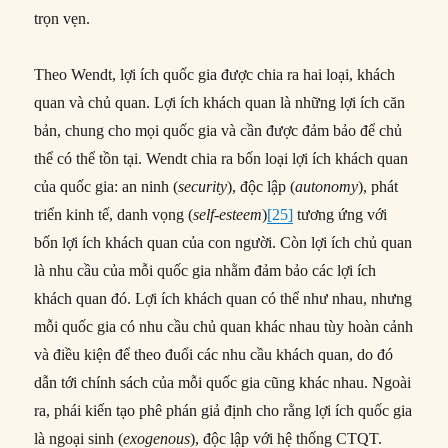
trọn vẹn.
Theo Wendt, lợi ích quốc gia được chia ra hai loại, khách
quan và chủ quan. Lợi ích khách quan là những lợi ích căn
bản, chung cho mọi quốc gia và cần được đảm bảo để chủ
thể có thể tồn tại. Wendt chia ra bốn loại lợi ích khách quan
của quốc gia: an ninh (
security
), độc lập (
autonomy
), phát
triển kinh tế, danh vọng (
self-esteem
)
[25]
tương ứng với
bốn lợi ích khách quan của con người. Còn lợi ích chủ quan
là nhu cầu của mỗi quốc gia nhằm đảm bảo các lợi ích
khách quan đó. Lợi ích khách quan có thể như nhau, nhưng
mỗi quốc gia có nhu cầu chủ quan khác nhau tùy hoàn cảnh
và điều kiện để theo đuổi các nhu cầu khách quan, do đó
dẫn tới chính sách của mỗi quốc gia cũng khác nhau. Ngoài
ra, phái kiến tạo phê phán giả định cho rằng lợi ích quốc gia
là ngoại sinh (
exogenous
), độc lập với hệ thống CTQT.