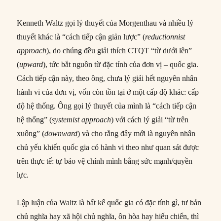
Kenneth Waltz gọi lý thuyết của Morgenthau và nhiều lý
thuyết khác là “cách tiếp cận giản lược” (
reductionnist
approach
), do chúng đều giải thích CTQT “từ dưới lên”
(
upward
), tức bắt nguồn từ đặc tính của đơn vị – quốc gia.
Cách tiếp cận này, theo ông, chưa lý giải hết nguyên nhân
hành vi của đơn vị, vốn còn tồn tại ở một cấp độ khác: cấp
độ hệ thống. Ông gọi lý thuyết của mình là “cách tiếp cận
hệ thống” (
systemist approach
) với cách lý giải “từ trên
xuống” (
downward
) và cho rằng đây mới là nguyên nhân
chủ yếu khiến quốc gia có hành vi theo như quan sát được
trên thực tế: tự bảo vệ chính mình bằng sức mạnh/quyền
lực.
Lập luận của Waltz là bất kể quốc gia có đặc tính gì, tư bản
chủ nghĩa hay xã hội chủ nghĩa, ôn hòa hay hiếu chiến, thì