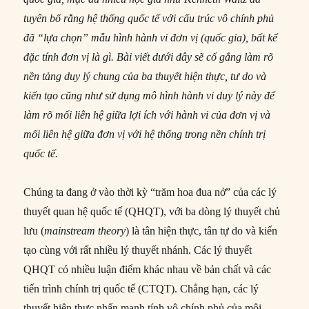
tuyên bố rằng hệ thống quốc tế với cấu trúc vô chính phủ
đã “lựa chọn” mẫu hình hành vi đơn vị (quốc gia), bất kể
đặc tính đơn vị là gì. Bài viết dưới đây sẽ cố gắng làm rõ
nền tảng duy lý chung của ba thuyết hiện thực, tư do và
kiến tạo cũng như sử dụng mô hình hành vi duy lý này để
làm rõ mối liên hệ giữa lợi ích với hành vi của đơn vị và
mối liên hệ giữa đơn vị với hệ thống trong nền chính trị
quốc tế.
Chúng ta đang ở vào thời kỳ “trăm hoa đua nở” của các lý
thuyết quan hệ quốc tế (QHQT), với ba dòng lý thuyết chủ
lưu (
main
s
tream theory
) là tân hiện thực, tân tự do và kiến
tạo cùng với rất nhiều lý thuyết nhánh. Các lý thuyết
QHQT có nhiều luận điểm khác nhau về bản chất và các
tiến trình chính trị quốc tế (CTQT). Chẳng hạn, các lý
thuyết hiện thực nhấn mạnh tính vô chính phủ của môi