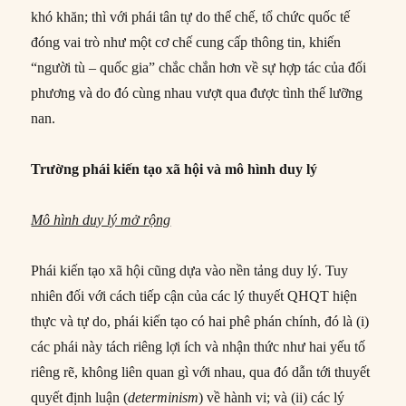
khó khăn; thì với phái tân tự do thể chế, tổ chức quốc tế
đóng vai trò như một cơ chế cung cấp thông tin, khiến
“người tù – quốc gia” chắc chắn hơn về sự hợp tác của đối
phương và do đó cùng nhau vượt qua được tình thế lưỡng
nan.
Trường phái kiến tạo xã hội và mô hình duy lý
Mô hình duy lý mở rộng
Phái kiến tạo xã hội cũng dựa vào nền tảng duy lý. Tuy
nhiên đối với cách tiếp cận của các lý thuyết QHQT hiện
thực và tự do, phái kiến tạo có hai phê phán chính, đó là (i)
các phái này tách riêng lợi ích và nhận thức như hai yếu tố
riêng rẽ, không liên quan gì với nhau, qua đó dẫn tới thuyết
quyết định luận (
determinism
) về hành vi; và (ii) các lý