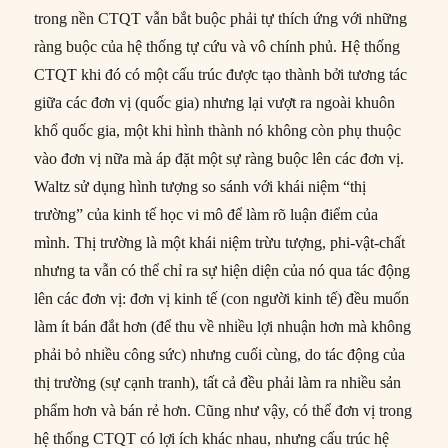
trong nền CTQT vẫn bắt buộc phải tự thích ứng với những
ràng buộc của hệ thống tự cứu và vô chính phủ. Hệ thống
CTQT khi đó có một cấu trúc được tạo thành bởi tương tác
giữa các đơn vị (quốc gia) nhưng lại vượt ra ngoài khuôn
khổ quốc gia, một khi hình thành nó không còn phụ thuộc
vào đơn vị nữa mà áp đặt một sự ràng buộc lên các đơn vị.
Waltz sử dụng hình tượng so sánh với khái niệm “thị
trường” của kinh tế học vi mô để làm rõ luận điểm của
mình. Thị trường là một khái niệm trừu tượng, phi-vật-chất
nhưng ta vẫn có thể chỉ ra sự hiện diện của nó qua tác động
lên các đơn vị: đơn vị kinh tế (con người kinh tế) đều muốn
làm ít bán đắt hơn (để thu về nhiều lợi nhuận hơn mà không
phải bỏ nhiều công sức) nhưng cuối cùng, do tác động của
thị trường (sự cạnh tranh), tất cả đều phải làm ra nhiều sản
phẩm hơn và bán rẻ hơn. Cũng như vậy, có thể đơn vị trong
hệ thống CTQT có lợi ích khác nhau, nhưng cấu trúc hệ