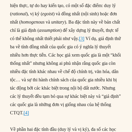
hiện thực, tự do hay kiến tạo, có một số đặc điểm: duy lý
(
rational
), vị kỷ (
egoist
) và đồng nhất (nội sinh) hoặc đơn
nhất (
homogenous
và
unitary
). Ba đặc tính này về bản chất
chỉ là giả định (
assumption
) để xây dựng lý thuyết, thực tế
có thể không nhất thiết phải như vậy.
[3]
Ví dụ, giả định thứ
ba về tính đồng nhất của quốc gia có ý nghĩa lý thuyết
nhiều hơn thực tiễn. Các học giả xem quốc gia là một “khối
thống nhất” nhưng không ai phủ nhận rằng quốc gia còn
nhiều đặc tính khác nhau về chế độ chính trị, văn hóa, dân
tộc… và sự thi hành chính sách của quốc gia nhiều khi bị
tác động bởi các khác biệt trong nội bộ đất nước. Nhưng
các lý thuyết đều tạm bỏ qua sự khác biệt này và “giả định”
các quốc gia là những đơn vị giống nhau của hệ thống
CTQT.
[4]
Về phần hai đặc tính đầu (duy lý và vị kỷ), đa số các học