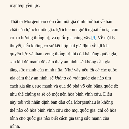
mạnh/quyền lực.
Thật ra Morgenthau còn cần một giả định thứ hai về bản
chất của lợi ích quốc gia: lợi ích con người ngoài tồn tại còn
có xu hướng thống trị; và quốc gia cũng vậy.
[9]
Về mặt lý
thuyết, nếu không có sự kết hợp hai giả định về lợi ích
quyền lực và tham vọng thống trị thì có khả năng quốc gia,
sau khi đủ mạnh để cảm thấy an ninh, sẽ không cần gia
tăng sức mạnh của mình nữa. Như vậy nếu
tất cả
các quốc
gia cảm thấy an ninh, sẽ
không có một
quốc gia nào tìm
cách gia tăng sức mạnh và qua đó phá vỡ cân bằng quốc tế;
như thế chúng ta sẽ có một nền hòa bình vĩnh cửu. Điều
này trái với nhận định ban đầu của Morgenthau là không
thể nào có hòa bình vĩnh cửu cho mọi quốc gia, chỉ có hòa
bình cho quốc gia nào biết cách gia tăng sức mạnh của
mình.