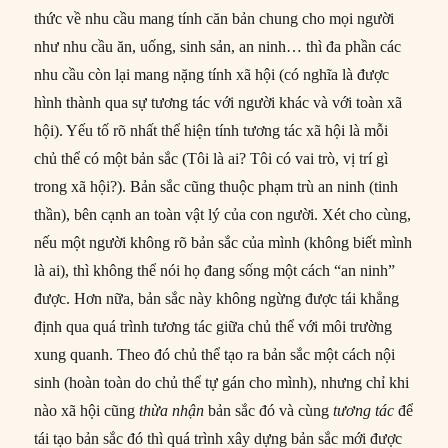
thức về nhu cầu mang tính căn bản chung cho mọi người
như nhu cầu ăn, uống, sinh sản, an ninh… thì đa phần các
nhu cầu còn lại mang nặng tính xã hội (có nghĩa là được
hình thành qua sự tương tác với người khác và với toàn xã
hội). Yếu tố rõ nhất thể hiện tính tương tác xã hội là mỗi
chủ thể có một bản sắc (Tôi là ai? Tôi có vai trò, vị trí gì
trong xã hội?). Bản sắc cũng thuộc phạm trù an ninh (tinh
thần), bên cạnh an toàn vật lý của con người. Xét cho cùng,
nếu một người không rõ bản sắc của mình (không biết mình
là ai), thì không thể nói họ đang sống một cách “an ninh”
được. Hơn nữa, bản sắc này không ngừng được tái khẳng
định qua quá trình tương tác giữa chủ thể với môi trường
xung quanh. Theo đó chủ thể tạo ra bản sắc một cách nội
sinh (hoàn toàn do chủ thể tự gán cho mình), nhưng chỉ khi
nào xã hội cũng
thừa nhận
bản sắc đó và cùng
tương tác
để
tái tạo bản sắc đó thì quá trình xây dựng bản sắc mới được