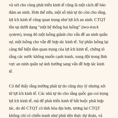
và xét cho cùng phát triển kinh tế cũng là một cách để bảo
đảm an ninh. Hơn thế nữa, một số nhà tự do còn cho rằng,
lợi ích kinh tế cũng quan trọng như lợi ích an ninh. CTQT
tồn tại dưới dạng “một hệ thống hai luồng” (
two-track
system
), trong đó một luồng giành cho vấn đề an ninh quân
sự, một luồng cho vấn đề hợp tác kinh tế. Sự phân luồng lại
càng thể hiện tầm quan trọng của lợi ích kinh tế, chứng tỏ
rằng các nước không muốn cạnh tranh, xung đột trong lĩnh
vực an ninh quân sự ảnh hưởng sang vấn đề hợp tác kinh
tế.
Có thể thấy rằng trường phái tự do cũng duy lý nhưng xét
từ lợi ích kinh tế. Các nhà tự do cho rằng quốc gia coi trọng
lợi ích kinh tế, mà để phát triển kinh tế bắt buộc phải hợp
tác, do đó CTQT có tính hòa dịu hơn, tương lai CTQT
không chỉ có chiến tranh như phái tiện thực dự đoán, và