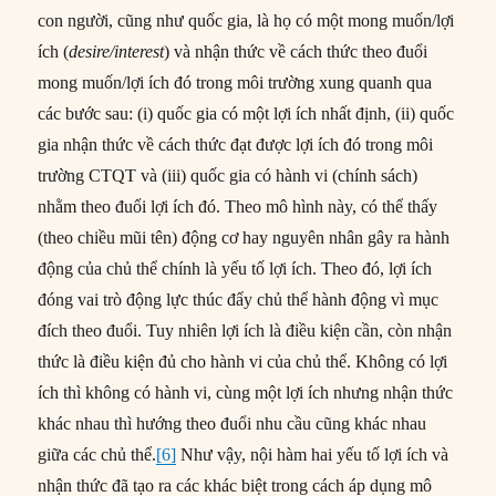
con người, cũng như quốc gia, là họ có một mong muốn/lợi
ích (
desire/interest
) và nhận thức về cách thức theo đuổi
mong muốn/lợi ích đó trong môi trường xung quanh qua
các bước sau: (i) quốc gia có một lợi ích nhất định, (ii) quốc
gia nhận thức về cách thức đạt được lợi ích đó trong môi
trường CTQT và (iii) quốc gia có hành vi (chính sách)
nhằm theo đuổi lợi ích đó. Theo mô hình này, có thể thấy
(theo chiều mũi tên) động cơ hay nguyên nhân gây ra hành
động của chủ thể chính là yếu tố lợi ích. Theo đó, lợi ích
đóng vai trò động lực thúc đẩy chủ thể hành động vì mục
đích theo đuổi. Tuy nhiên lợi ích là điều kiện cần, còn nhận
thức là điều kiện đủ cho hành vi của chủ thể. Không có lợi
ích thì không có hành vi, cùng một lợi ích nhưng nhận thức
khác nhau thì hướng theo đuổi nhu cầu cũng khác nhau
giữa các chủ thể.
[6]
Như vậy, nội hàm hai yếu tố lợi ích và
nhận thức đã tạo ra các khác biệt trong cách áp dụng mô