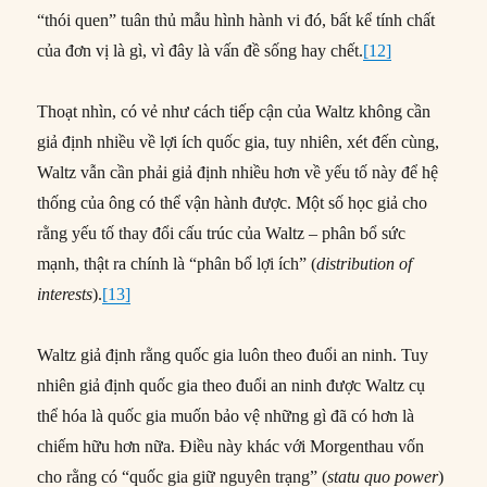
“thói quen” tuân thủ mẫu hình hành vi đó, bất kể tính chất
của đơn vị là gì, vì đây là vấn đề sống hay chết.
[12]
Thoạt nhìn, có vẻ như cách tiếp cận của Waltz không cần
giả định nhiều về lợi ích quốc gia, tuy nhiên, xét đến cùng,
Waltz vẫn cần phải giả định nhiều hơn về yếu tố này để hệ
thống của ông có thể vận hành được. Một số học giả cho
rằng yếu tố thay đổi cấu trúc của Waltz – phân bổ sức
mạnh, thật ra chính là “phân bổ lợi ích” (
distribution of
interests
).
[13]
Waltz giả định rằng quốc gia luôn theo đuổi an ninh. Tuy
nhiên giả định quốc gia theo đuổi an ninh được Waltz cụ
thể hóa là quốc gia muốn bảo vệ những gì đã có hơn là
chiếm hữu hơn nữa. Điều này khác với Morgenthau vốn
cho rằng có “quốc gia giữ nguyên trạng” (
statu quo power
)