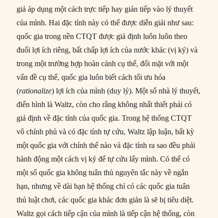
giả áp dụng một cách trực tiếp hay gián tiếp vào lý thuyết
của mình. Hai đặc tính này có thể được diễn giải như sau:
quốc gia trong nền CTQT được giả định luôn luôn theo
đuổi lợi ích riêng, bất chấp lợi ích của nước khác (vị kỷ) và
trong một trường hợp hoàn cảnh cụ thể, đối mặt với một
vấn đề cụ thể, quốc gia luôn biết cách tối ưu hóa
(
rationalize
) lợi ích của mình (duy lý). Một số nhà lý thuyết,
điển hình là Waltz, còn cho rằng không nhất thiết phải có
giả định về đặc tính của quốc gia. Trong hệ thống CTQT
vô chính phủ và có đặc tính tự cứu, Waltz lập luận, bất kỳ
một quốc gia với chính thể nào và đặc tính ra sao đều phải
hành động một cách vị kỷ để tự cứu lấy mình. Có thể có
một số quốc gia không tuân thủ nguyên tắc này về ngắn
hạn, nhưng về dài hạn hệ thống chỉ có các quốc gia tuân
thủ luật chơi, các quốc gia khác đơn giản là sẽ bị tiêu diệt.
Waltz gọi cách tiếp cận của mình là tiếp cận hệ thống, còn