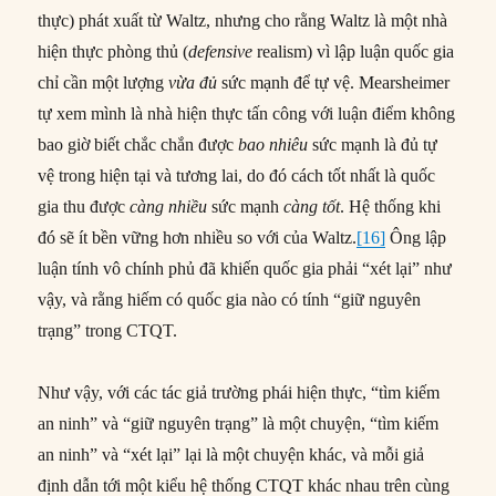
thực) phát xuất từ Waltz, nhưng cho rằng Waltz là một nhà
hiện thực phòng thủ (
defensive
realism) vì lập luận quốc gia
chỉ cần một lượng
vừa đủ
sức mạnh để tự vệ. Mearsheimer
tự xem mình là nhà hiện thực tấn công với luận điểm không
bao giờ biết chắc chắn được
bao nhiêu
sức mạnh là đủ tự
vệ trong hiện tại và tương lai, do đó cách tốt nhất là quốc
gia thu được
càng nhiều
sức mạnh
càng tốt
. Hệ thống khi
đó sẽ ít bền vững hơn nhiều so với của Waltz.
[16]
Ông lập
luận tính vô chính phủ đã khiến quốc gia phải “xét lại” như
vậy, và rằng hiếm có quốc gia nào có tính “giữ nguyên
trạng” trong CTQT.
Như vậy, với các tác giả trường phái hiện thực, “tìm kiếm
an ninh” và “giữ nguyên trạng” là một chuyện, “tìm kiếm
an ninh” và “xét lại” lại là một chuyện khác, và mỗi giả
định dẫn tới một kiểu hệ thống CTQT khác nhau trên cùng