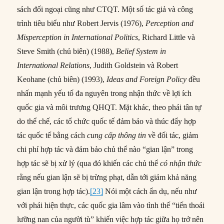
sách đối ngoại cũng như CTQT. Một số tác giả và công
trình tiêu biểu như Robert Jervis (1976),
Perception and
Misperception in International Politics
, Richard Little và
Steve Smith (chủ biên) (1988),
Belief System in
International Relations
, Judith Goldstein và Robert
Keohane (chủ biên) (1993),
Ideas and Foreign Policy
đều
nhấn mạnh yếu tố đa nguyên trong nhận thức về lợi ích
quốc gia và môi trương QHQT. Mặt khác, theo phái tân tự
do thể chế, các tổ chức quốc tế đảm bảo và thúc đẩy hợp
tác quốc tế bằng cách
cung cấp thông tin
về đối tác, giảm
chi phí hợp tác và đảm bảo chủ thể nào “gian lận” trong
hợp tác sẽ bị xử lý (qua đó khiến các chủ thể
có nhận thức
rằng nếu gian lận sẽ bị trừng phạt, dẫn tới giảm khả năng
gian lận trong hợp tác).
[23]
Nói một cách ẩn dụ, nếu như
với phái hiện thực, các quốc gia lâm vào tình thế “tiến thoái
lưỡng nan của người tù” khiến việc hợp tác giữa họ trở nên