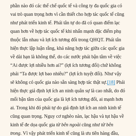
phần nào đó các thể chế quốc tế và công ty đa quốc gia có
vai trò quan trọng hơn vì cần thiết cho hợp tác quốc tế cũng
như phát triển kinh tế. Phái tân tự do đã có quan điểm lạc
quan hơn về hợp tác quốc tế khi nhấn mạnh đặc điểm phụ
thuộc lẫn nhau và lợi ích tương đối trong QHQT. Phái tân
hiện thực lập luận rằng, khả năng hợp tác giữa các quốc gia
về dài hạn là không thể, do các nước phải bận tâm về việc
“Ai được lợi nhiều hơn ai?” (lợi ích tương đối) chứ không
phải “Ta được lợi bao nhiêu?” (lợi ích tuyệt đối). Như vậy
sẽ không có quốc gia nào sẵn sàng hợp tác thật sự.
[18]
Phái
hiện thực giả định lợi ích an ninh quân sự là cao nhất, do đó
mối bận tâm của quốc gia là lợi ích tương đối, ai mạnh hơn
ai. Trong khi đó phái tự do giả định lợi ích an ninh kinh tế
cũng quan trọng. Nguy cơ nghèo nàn, lạc hậu và tụt hậu về
kinh tế đe dọa quốc gia
từ bên ngoài
cũng như
từ bên
trong
. Vì vậy phát triển kinh tế cũng là ưu tiên hàng đầu,