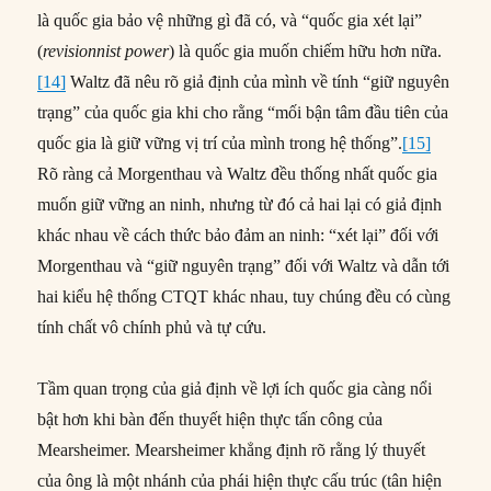
là quốc gia bảo vệ những gì đã có, và “quốc gia xét lại”
(
revisionnist power
) là quốc gia muốn chiếm hữu hơn nữa.
[14]
Waltz đã nêu rõ giả định của mình về tính “giữ nguyên
trạng” của quốc gia khi cho rằng “mối bận tâm đầu tiên của
quốc gia là giữ vững vị trí của mình trong hệ thống”.
[15]
Rõ ràng cả Morgenthau và Waltz đều thống nhất quốc gia
muốn giữ vững an ninh, nhưng từ đó cả hai lại có giả định
khác nhau về cách thức bảo đảm an ninh: “xét lại” đối với
Morgenthau và “giữ nguyên trạng” đối với Waltz và dẫn tới
hai kiểu hệ thống CTQT khác nhau, tuy chúng đều có cùng
tính chất vô chính phủ và tự cứu.
Tầm quan trọng của giả định về lợi ích quốc gia càng nổi
bật hơn khi bàn đến thuyết hiện thực tấn công của
Mearsheimer. Mearsheimer khẳng định rõ rằng lý thuyết
của ông là một nhánh của phái hiện thực cấu trúc (tân hiện