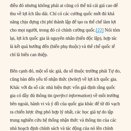
điều đó nhưng không phải ai cũng có thể trả cái giá cao để
thu về lợi ích lâu dài. Chỉ có các cường quốc mới đủ khả
năng chịu đựng chi phí thành lập để tạo ra thể chế làm lợi
cho mọi người, trong đó có chính cường quốc.
[22]
Nói tóm
lại, lợi ích quốc gia là nguyên nhân (biến độc lập), hợp tác
là kết quả hướng đến (biến phụ thuộc) và thể chế quốc tế
chỉ là biến can thiệp.
Bên cạnh đó, một số tác giả, đa số thuộc trường phái Tự do,
cũng bàn đến yếu tố nhận thức (
belief
) về lợi ích quốc gia.
Khác với đa số các nhà hiện thực vốn giả định rằng quốc
gia có đầy đủ thông tin (
perfect information
) về môi trường
bên ngoài, hành vi và ý đồ của quốc gia khác để từ đó vạch
ra chiến lược ứng phó hợp lý nhất, các học giả tự do tập
trung nghiên cứu hệ thống nhận thức và thông tin của các
nhà hoạch định chính sách và tác động của nó lên chính