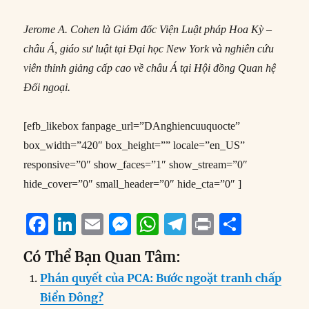
Jerome A. Cohen là Giám đốc Viện Luật pháp Hoa Kỳ –
châu Á, giáo sư luật tại Đại học New York và nghiên cứu
viên thỉnh giảng cấp cao về châu Á tại Hội đồng Quan hệ
Đối ngoại.
[efb_likebox fanpage_url=”DAnghiencuuquocte”
box_width=”420″ box_height=”” locale=”en_US”
responsive=”0″ show_faces=”1″ show_stream=”0″
hide_cover=”0″ small_header=”0″ hide_cta=”0″ ]
F
Li
E
M
W
T
P
S
a
n
m
e
h
el
ri
h
Có Thể Bạn Quan Tâm:
c
k
ai
ss
at
e
n
a
Phán quyết của PCA: Bước ngoặt tranh chấp
e
e
l
e
s
g
t
re
Biển Đông?