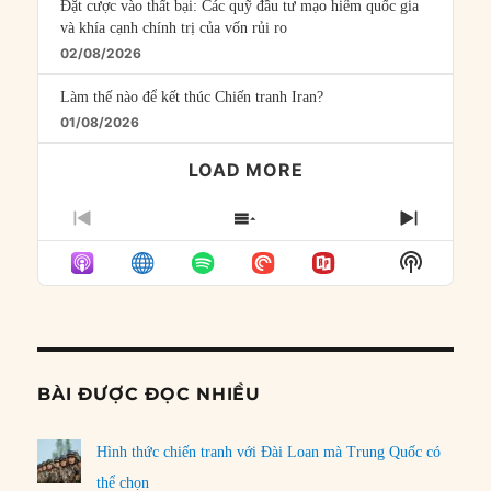
Đặt cược vào thất bại: Các quỹ đầu tư mạo hiểm quốc gia
và khía cạnh chính trị của vốn rủi ro
02/08/2026
Làm thế nào để kết thúc Chiến tranh Iran?
01/08/2026
LOAD MORE
PREVIOUS
SHOW
NEXT
EPISODE
EPISODES
EPISO
Show
LIST
Podcast
Informat
BÀI ĐƯỢC ĐỌC NHIỀU
Hình thức chiến tranh với Đài Loan mà Trung Quốc có
thể chọn