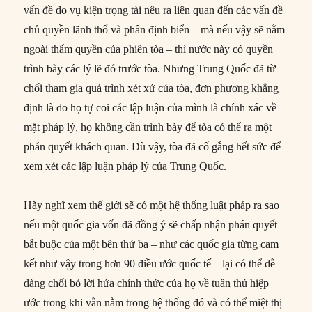
vấn đề do vụ kiện trọng tài nêu ra liên quan đến các vấn đề
chủ quyền lãnh thổ và phân định biển – mà nếu vậy sẽ nằm
ngoài thẩm quyền của phiên tòa – thì nước này có quyền
trình bày các lý lẽ đó trước tòa. Nhưng Trung Quốc đã từ
chối tham gia quá trình xét xử của tòa, đơn phương khẳng
định là do họ tự coi các lập luận của mình là chính xác về
mặt pháp lý, họ không cần trình bày để tòa có thể ra một
phán quyết khách quan. Dù vậy, tòa đã cố gắng hết sức để
xem xét các lập luận pháp lý của Trung Quốc.
Hãy nghĩ xem thế giới sẽ có một hệ thống luật pháp ra sao
nếu một quốc gia vốn đã đồng ý sẽ chấp nhận phán quyết
bắt buộc của một bên thứ ba – như các quốc gia từng cam
kết như vậy trong hơn 90 điều ước quốc tế – lại có thể dễ
dàng chối bỏ lời hứa chính thức của họ về tuân thủ hiệp
ước trong khi vẫn nằm trong hệ thống đó và có thể miệt thị