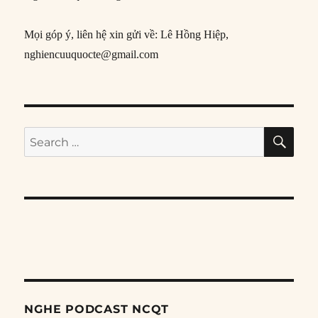
Mọi góp ý, liên hệ xin gửi về: Lê Hồng Hiệp,
nghiencuuquocte@gmail.com
SE
Search
for:
NGHE PODCAST NCQT