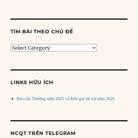
TÌM BÀI THEO CHỦ ĐỀ
Tìm
bài
theo
chủ
đề
LINKS HỮU ÍCH
Báo cáo Thường niên 2025 và Kêu gọi tài trợ năm 2026
NCQT TRÊN TELEGRAM