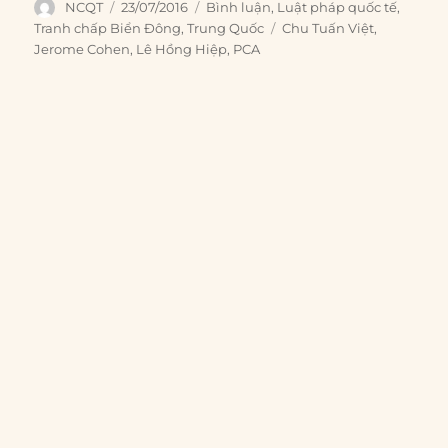
Author
Posted
Categories
NCQT
23/07/2016
Bình luận
,
Luật pháp quốc tế
,
on
Tags
Tranh chấp Biển Đông
,
Trung Quốc
Chu Tuấn Việt
,
Jerome Cohen
,
Lê Hồng Hiệp
,
PCA