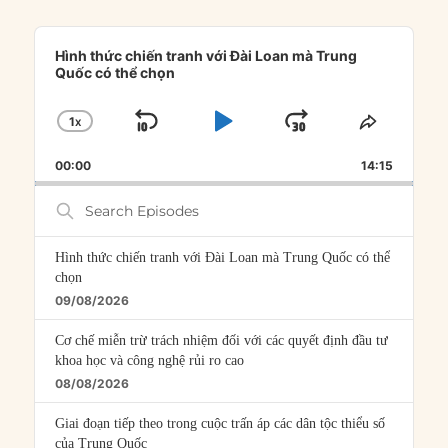
Audio
Player
Hình thức chiến tranh với Đài Loan mà Trung
Quốc có thể chọn
1
X
SKIP
PLAY
JUMP
CHANGE
SHARE
PLAYBACK
THIS
BACKWARD
PAUSE
FORWARD
00:00
RATE
14:15
EPISOD
Search
Episodes
Hình thức chiến tranh với Đài Loan mà Trung Quốc có thể
chọn
09/08/2026
Cơ chế miễn trừ trách nhiệm đối với các quyết định đầu tư
khoa học và công nghệ rủi ro cao
08/08/2026
Giai đoạn tiếp theo trong cuộc trấn áp các dân tộc thiểu số
của Trung Quốc