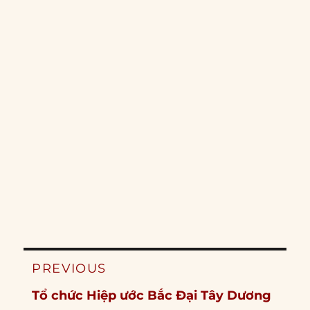
Post
PREVIOUS
navigation
Previous
Tổ chức Hiệp ước Bắc Đại Tây Dương