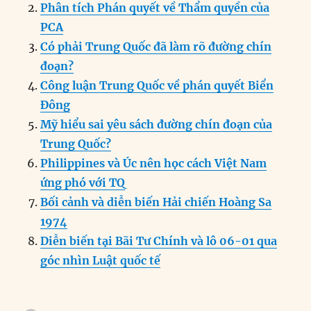
b
d
n
A
r
Phân tích Phán quyết về Thẩm quyền của
o
I
g
p
a
PCA
o
n
er
p
m
Có phải Trung Quốc đã làm rõ đường chín
k
đoạn?
Công luận Trung Quốc về phán quyết Biển
Đông
Mỹ hiểu sai yêu sách đường chín đoạn của
Trung Quốc?
Philippines và Úc nên học cách Việt Nam
ứng phó với TQ
Bối cảnh và diễn biến Hải chiến Hoàng Sa
1974
Diễn biến tại Bãi Tư Chính và lô 06-01 qua
góc nhìn Luật quốc tế