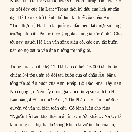
Nobel kinh tế 1993 là Douglass C. North từng đánh giá cao
sự trỗi dậy của Hà Lan: “Trong thời kỳ đầu của lịch sử cận
đại, Hà Lan đã trở thành thủ lĩnh kinh tế của châu Âu”,
“Trên thực tế, Hà Lan là quốc gia đầu tiên đạt được sự tăng
trưởng kinh tế liên tục theo ý nghĩa chúng ta xác định”. Cho
tới nay, người Hà Lan vẫn sống giàu có, các quy tắc buôn
bán do họ đặt ra vẫn ảnh hưởng tới thế giới.
Trong nửa sau thế kỷ 17, Hà Lan có hơn 16.000 tàu buôn,
chiếm 3/4 tổng tấn số đội tàu buôn của cả châu Âu, bằng
tổng tấn số tàu buôn của Anh, Pháp, Bồ Đào Nha, Tây Ban
Nha cộng lại. Nếu lấy quốc gia làm đơn vị so sánh thì Hà
Lan bằng 4~5 lần nước Anh, 7 lần Pháp. Họ hầu như độc
quyền về vận tải biển toàn cầu. Có bình luận cho rằng
“Người Hà Lan khai thác mật từ các nước khác… Na Uy là
khu rừng của họ, hai bờ sông Rhein là vườn nho của họ,