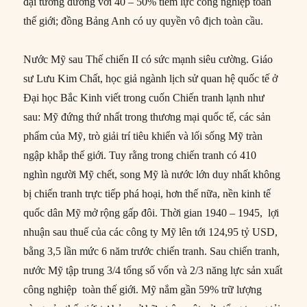
đại tương đương với 40 – 50% tiềm lực công nghiệp toàn
thế giới; đồng Bảng Anh có uy quyền vô địch toàn cầu.
Nước Mỹ sau Thế chiến II có sức mạnh siêu cường. Giáo
sư Lưu Kim Chất, học giả ngành lịch sử quan hệ quốc tế ở
Đại học Bắc Kinh viết trong cuốn Chiến tranh lạnh như
sau: Mỹ đứng thứ nhất trong thương mại quốc tế, các sản
phẩm của Mỹ, trò giải trí tiêu khiển và lối sống Mỹ tràn
ngập khắp thế giới. Tuy rằng trong chiến tranh có 410
nghìn người Mỹ chết, song Mỹ là nước lớn duy nhất không
bị chiến tranh trực tiếp phá hoại, hơn thế nữa, nền kinh tế
quốc dân Mỹ mở rộng gấp đôi. Thời gian 1940 – 1945, lợi
nhuận sau thuế của các công ty Mỹ lên tới 124,95 tỷ USD,
bằng 3,5 lần mức 6 năm trước chiến tranh. Sau chiến tranh,
nước Mỹ tập trung 3/4 tổng số vốn và 2/3 năng lực sản xuất
công nghiệp toàn thế giới. Mỹ nắm gần 59% trữ lượng