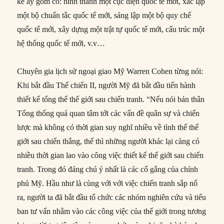
kế ấy gồm có: hình thành một cục diện quốc tế mới, xác lập
một bộ chuẩn tắc quốc tế mới, sáng lập một bộ quy chế
quốc tế mới, xây dựng một trật tự quốc tế mới, cấu trúc một
hệ thống quốc tế mới, v.v…
Chuyên gia lịch sử ngoại giao Mỹ Warren Cohen từng nói:
Khi bắt đầu Thế chiến II, người Mỹ đã bắt đầu tiến hành
thiết kế tổng thể thế giới sau chiến tranh. “Nếu nói bản thân
Tổng thống quá quan tâm tới các vấn đề quân sự và chiến
lược mà không có thời gian suy nghĩ nhiều về tình thế thế
giới sau chiến thắng, thế thì những người khác lại càng có
nhiều thời gian lao vào công việc thiết kế thế giới sau chiến
tranh. Trong đó đáng chú ý nhất là các cố gắng của chính
phủ Mỹ. Hầu như là cùng với với việc chiến tranh sắp nổ
ra, người ta đã bắt đầu tổ chức các nhóm nghiên cứu và tiểu
ban tư vấn nhằm vào các công việc của thế giới trong tương