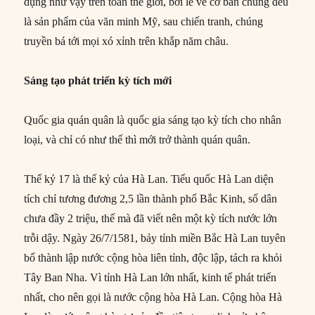
dụng như vậy trên toàn thế giới, bởi lẽ về cơ bản chúng đều
là sản phẩm của văn minh Mỹ, sau chiến tranh, chúng
truyền bá tới mọi xó xỉnh trên khắp năm châu.
Sáng tạo phát triển kỳ tích mới
Quốc gia quán quân là quốc gia sáng tạo kỳ tích cho nhân
loại, và chỉ có như thế thì mới trở thành quán quân.
Thế kỷ 17 là thế kỷ của Hà Lan. Tiểu quốc Hà Lan diện
tích chỉ tương đương 2,5 lần thành phố Bắc Kinh, số dân
chưa đầy 2 triệu, thế mà đã viết nên một kỳ tích nước lớn
trỗi dậy. Ngày 26/7/1581, bảy tỉnh miền Bắc Hà Lan tuyên
bố thành lập nước cộng hòa liên tỉnh, độc lập, tách ra khỏi
Tây Ban Nha. Vì tỉnh Hà Lan lớn nhất, kinh tế phát triển
nhất, cho nên gọi là nước cộng hòa Hà Lan. Cộng hòa Hà