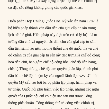
độc lập, nước Mỹ đã xây dựng được một thể chế chính trị
có đặc sắc riêng không giống các quốc gia khác.
Hiến pháp Hợp Chúng Quốc Hoa Kỳ xác lập năm 1787 là
bộ hiến pháp thành văn đầu tiên của giai cấp tư sản trong
lịch sử thế giới. Hiến pháp này dựa trên cơ sở lý luận là tư
tưởng dân chủ và nguyên tắc dân chủ của giai cấp tư sản,
đầu tiên sáng tạo nên một hệ thống chế độ quốc gia và chế
độ chính trị của giai cấp tư sản lấy đặc trưng là chế độ cộng
hòa dân chủ, bao gồm chế độ cộng hòa, chế độ liên bang,
chế độ Tổng thống, chế độ tam quyền phân lập, chính phủ
dân bầu, chế độ nhiệm kỳ của người lãnh đạo v.v…Chính
quyền Mỹ cấu tạo bởi ba bộ phận lập pháp, hành pháp và
tư pháp. Quốc hội phụ trách việc lập pháp, nhưng các nghị
quyết của Quốc hội chỉ có hiệu lực sau khi được Tổng
thống phê chuẩn. Tổng thống chủ trì công việc chính trị,