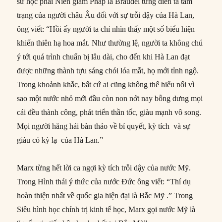
sử học phái Niên giám Pháp là Braudel từng diễn tả tâm
trạng của người châu Âu đối với sự trỗi dậy của Hà Lan,
ông viết: “Hồi ấy người ta chỉ nhìn thấy một số biểu hiện
khiến thiên hạ hoa mắt. Như thường lệ, người ta không chú
ý tới quá trình chuẩn bị lâu dài, cho đến khi Hà Lan đạt
được những thành tựu sáng chói lóa mắt, họ mới tỉnh ngộ.
Trong khoảnh khắc, bất cứ ai cũng không thể hiểu nổi vì
sao một nước nhỏ mới đầu còn non nớt nay bỗng dưng mọi
cái đều thành công, phát triển thần tốc, giàu mạnh vô song.
Mọi người hăng hái bàn thảo về bí quyết, kỳ tích và sự
giàu có kỳ lạ của Hà Lan.”
Marx từng hết lời ca ngợi kỳ tích trỗi dậy của nước Mỹ.
Trong Hình thái ý thức của nước Đức ông viết: “Thí dụ
hoàn thiện nhất về quốc gia hiện đại là Bắc Mỹ .” Trong
Siêu hình học chính trị kinh tế học, Marx gọi nước Mỹ là