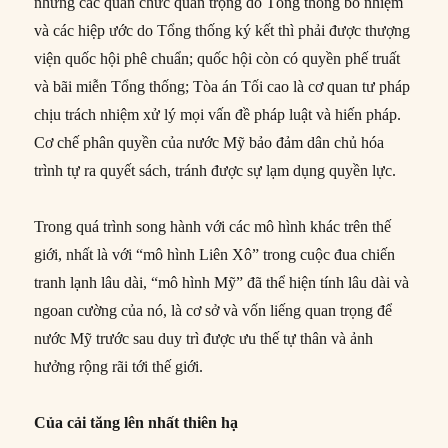
nhưng các quan chức quan trọng do Tổng thống bổ nhiệm
và các hiệp ước do Tổng thống ký kết thì phải được thượng
viện quốc hội phê chuẩn; quốc hội còn có quyền phế truất
và bãi miễn Tổng thống; Tòa án Tối cao là cơ quan tư pháp
chịu trách nhiệm xử lý mọi vấn đề pháp luật và hiến pháp.
Cơ chế phân quyền của nước Mỹ bảo đảm dân chủ hóa
trình tự ra quyết sách, tránh được sự lạm dụng quyền lực.
Trong quá trình song hành với các mô hình khác trên thế
giới, nhất là với “mô hình Liên Xô” trong cuộc đua chiến
tranh lạnh lâu dài, “mô hình Mỹ” đã thể hiện tính lâu dài và
ngoan cường của nó, là cơ sở và vốn liếng quan trọng để
nước Mỹ trước sau duy trì được ưu thế tự thân và ảnh
hưởng rộng rãi tới thế giới.
Của cải tăng lên nhất thiên hạ