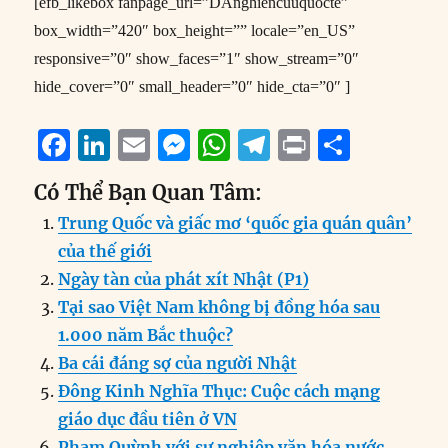
[efb_likebox fanpage_url=”DAnghiencuuquocte”
box_width=”420″ box_height=”” locale=”en_US”
responsive=”0″ show_faces=”1″ show_stream=”0″
hide_cover=”0″ small_header=”0″ hide_cta=”0″ ]
F
Li
E
M
W
T
P
S
a
n
m
e
h
el
ri
h
Có Thể Bạn Quan Tâm:
c
k
ai
ss
at
e
n
a
Trung Quốc và giấc mơ ‘quốc gia quán quân’
e
e
l
e
s
g
t
re
của thế giới
b
d
n
A
r
Ngày tàn của phát xít Nhật (P1)
o
I
g
p
a
Tại sao Việt Nam không bị đồng hóa sau
o
n
er
p
m
1.000 năm Bắc thuộc?
k
Ba cái đáng sợ của người Nhật
Đông Kinh Nghĩa Thục: Cuộc cách mạng
giáo dục đầu tiên ở VN
Phạm Quỳnh với sự nghiệp văn hóa nước