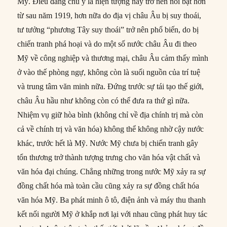
Mỹ. Điều đáng chú ý là hiện tượng này trở nên nổi bật hơn
từ sau năm 1919, hơn nữa do địa vị châu Âu bị suy thoái,
tư tưởng “phương Tây suy thoái” trở nên phổ biến, do bị
chiến tranh phá hoại và do một số nước châu Âu đi theo
Mỹ về công nghiệp và thương mại, châu Âu cảm thấy mình
ở vào thế phòng ngự, không còn là suối nguồn của trí tuệ
và trung tâm văn minh nữa. Đứng trước sự tái tạo thế giới,
châu Âu hầu như không còn có thể đưa ra thứ gì nữa.
Nhiệm vụ giữ hòa bình (không chỉ về địa chính trị mà còn
cả về chính trị và văn hóa) không thể không nhờ cậy nước
khác, trước hết là Mỹ. Nước Mỹ chưa bị chiến tranh gây
tổn thương trở thành tượng trưng cho văn hóa vật chất và
văn hóa đại chúng. Chẳng những trong nước Mỹ xảy ra sự
đồng chất hóa mà toàn cầu cũng xảy ra sự đồng chất hóa
văn hóa Mỹ. Ba phát minh ô tô, điện ảnh và máy thu thanh
kết nối người Mỹ ở khắp nơi lại với nhau cũng phát huy tác