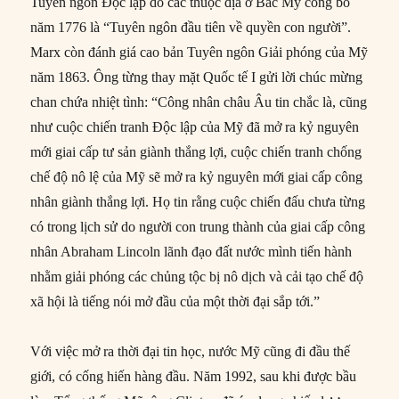
Tuyên ngôn Độc lập do các thuộc địa ở Bắc Mỹ công bố
năm 1776 là “Tuyên ngôn đầu tiên về quyền con người”.
Marx còn đánh giá cao bản Tuyên ngôn Giải phóng của Mỹ
năm 1863. Ông từng thay mặt Quốc tế I gửi lời chúc mừng
chan chứa nhiệt tình: “Công nhân châu Âu tin chắc là, cũng
như cuộc chiến tranh Độc lập của Mỹ đã mở ra kỷ nguyên
mới giai cấp tư sản giành thắng lợi, cuộc chiến tranh chống
chế độ nô lệ của Mỹ sẽ mở ra kỷ nguyên mới giai cấp công
nhân giành thắng lợi. Họ tin rằng cuộc chiến đấu chưa từng
có trong lịch sử do người con trung thành của giai cấp công
nhân Abraham Lincoln lãnh đạo đất nước mình tiến hành
nhằm giải phóng các chủng tộc bị nô dịch và cải tạo chế độ
xã hội là tiếng nói mở đầu của một thời đại sắp tới.”
Với việc mở ra thời đại tin học, nước Mỹ cũng đi đầu thế
giới, có cống hiến hàng đầu. Năm 1992, sau khi được bầu