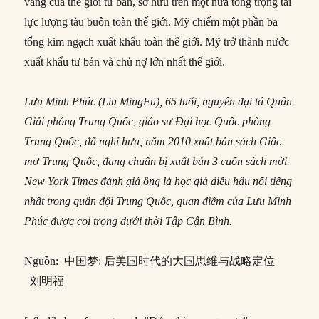
vàng của thế giới tư bản, sở hữu trên một nửa tổng trọng tải
lực lượng tàu buôn toàn thế giới. Mỹ chiếm một phần ba
tổng kim ngạch xuất khẩu toàn thế giới. Mỹ trở thành nước
xuất khẩu tư bản và chủ nợ lớn nhất thế giới.
Lưu Minh Phúc (Liu MingFu), 65 tuổi, nguyên đại tá Quân
Giải phóng Trung Quốc, giáo sư Đại học Quốc phòng
Trung Quốc, đã nghỉ hưu, năm 2010 xuất bản sách Giấc
mơ Trung Quốc, đang chuẩn bị xuất bản 3 cuốn sách mới.
New York Times đánh giá ông là học giả diều hâu nổi tiếng
nhất trong quân đội Trung Quốc, quan điểm của Lưu Minh
Phúc được coi trọng dưới thời Tập Cận Bình.
Nguồn:
中国梦: 后美国时代的大国思维与战略定位
刘明福