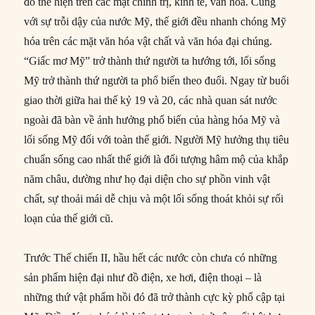
đó thể hiện trên các mặt chính trị, kinh tế, văn hóa. Cùng
với sự trỗi dậy của nước Mỹ, thế giới đều nhanh chóng Mỹ
hóa trên các mặt văn hóa vật chất và văn hóa đại chúng.
“Giấc mơ Mỹ” trở thành thứ người ta hướng tới, lối sống
Mỹ trở thành thứ người ta phổ biến theo đuổi. Ngay từ buổi
giao thời giữa hai thế kỷ 19 và 20, các nhà quan sát nước
ngoài đã bàn về ảnh hưởng phổ biến của hàng hóa Mỹ và
lối sống Mỹ đối với toàn thế giới. Người Mỹ hưởng thụ tiêu
chuẩn sống cao nhất thế giới là đối tượng hâm mộ của khắp
năm châu, dường như họ đại diện cho sự phồn vinh vật
chất, sự thoải mái dễ chịu và một lối sống thoát khỏi sự rối
loạn của thế giới cũ.
Trước Thế chiến II, hầu hết các nước còn chưa có những
sản phẩm hiện đại như đồ điện, xe hơi, điện thoại – là
những thứ vật phẩm hồi đó đã trở thành cực kỳ phổ cập tại