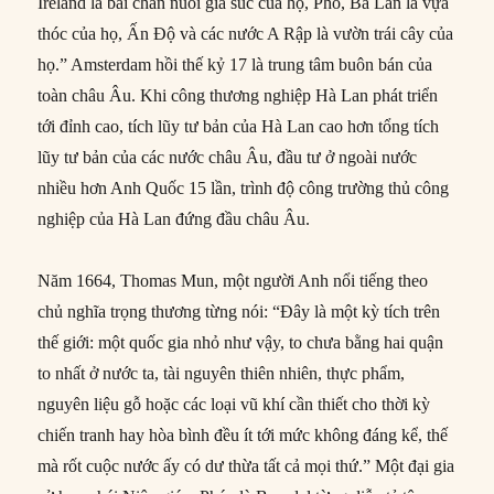
Ireland là bãi chăn nuôi gia súc của họ, Phổ, Ba Lan là vựa
thóc của họ, Ấn Độ và các nước A Rập là vườn trái cây của
họ.” Amsterdam hồi thế kỷ 17 là trung tâm buôn bán của
toàn châu Âu. Khi công thương nghiệp Hà Lan phát triển
tới đỉnh cao, tích lũy tư bản của Hà Lan cao hơn tổng tích
lũy tư bản của các nước châu Âu, đầu tư ở ngoài nước
nhiều hơn Anh Quốc 15 lần, trình độ công trường thủ công
nghiệp của Hà Lan đứng đầu châu Âu.
Năm 1664, Thomas Mun, một người Anh nổi tiếng theo
chủ nghĩa trọng thương từng nói: “Đây là một kỳ tích trên
thế giới: một quốc gia nhỏ như vậy, to chưa bằng hai quận
to nhất ở nước ta, tài nguyên thiên nhiên, thực phẩm,
nguyên liệu gỗ hoặc các loại vũ khí cần thiết cho thời kỳ
chiến tranh hay hòa bình đều ít tới mức không đáng kể, thế
mà rốt cuộc nước ấy có dư thừa tất cả mọi thứ.” Một đại gia