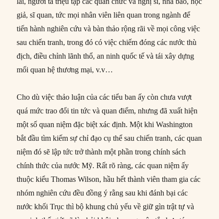
lai, người ta triệu tập các quan chức và nghị sĩ, nhà báo, học
giả, sĩ quan, tức mọi nhân viên liên quan trong ngành để
tiến hành nghiên cứu và bàn thảo rộng rãi về mọi công việc
sau chiến tranh, trong đó có việc chiếm đóng các nước thù
địch, điều chỉnh lãnh thổ, an ninh quốc tế và tái xây dựng
mối quan hệ thương mại, v.v…
Cho dù việc thảo luận của các tiểu ban ấy còn chưa vượt
quá mức trao đổi tin tức và quan điểm, nhưng đã xuất hiện
một số quan niệm đặc biệt xác định. Một khi Washington
bắt đầu tìm kiếm sự chỉ đạo cụ thể sau chiến tranh, các quan
niệm đó sẽ lập tức trở thành một phần trong chính sách
chính thức của nước Mỹ. Rất rõ ràng, các quan niệm ấy
thuộc kiểu Thomas Wilson, hầu hết thành viên tham gia các
nhóm nghiên cứu đều đồng ý rằng sau khi đánh bại các
nước khối Trục thì bộ khung chủ yếu về giữ gìn trật tự và