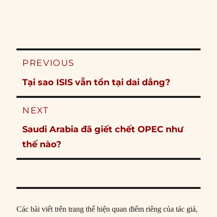
Post
PREVIOUS
navigation
Previous
Tại sao ISIS vẫn tồn tại dai dẳng?
post:
NEXT
Next
Saudi Arabia đã giết chết OPEC như
post:
thế nào?
Các bài viết trên trang thể hiện quan điểm riêng của tác giả,