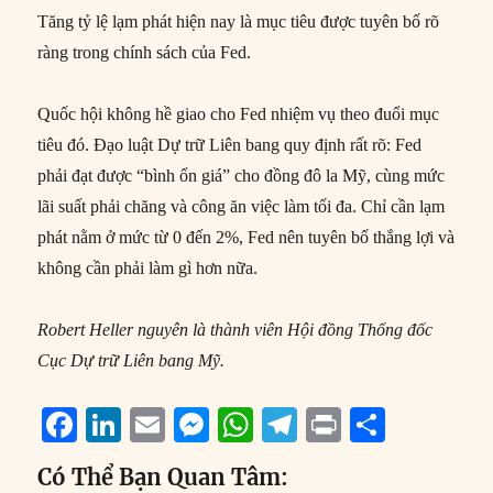
Tăng tỷ lệ lạm phát hiện nay là mục tiêu được tuyên bố rõ
ràng trong chính sách của Fed.
Quốc hội không hề giao cho Fed nhiệm vụ theo đuổi mục
tiêu đó. Đạo luật Dự trữ Liên bang quy định rất rõ: Fed
phải đạt được “bình ổn giá” cho đồng đô la Mỹ, cùng mức
lãi suất phải chăng và công ăn việc làm tối đa. Chỉ cần lạm
phát nằm ở mức từ 0 đến 2%, Fed nên tuyên bố thắng lợi và
không cần phải làm gì hơn nữa.
Robert Heller nguyên là thành viên Hội đồng Thống đốc
Cục Dự trữ Liên bang Mỹ.
F
Li
E
M
W
T
P
S
a
n
m
e
h
el
ri
h
Có Thể Bạn Quan Tâm: