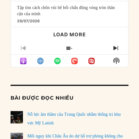
Tập tìm cách chôn vùi bê bối chấn động vòng tròn thân
cận của mình
29/07/2026
LOAD MORE
PREVIOUS
SHOW
NEXT
EPISODE
EPISODES
EPISO
Show
LIST
Podcast
Informat
BÀI ĐƯỢC ĐỌC NHIỀU
Nỗ lực âm thầm của Trung Quốc nhằm thống trị khu
vực Mỹ Latinh
Mối nguy khi Châu Âu do dự hỗ trợ phòng không cho