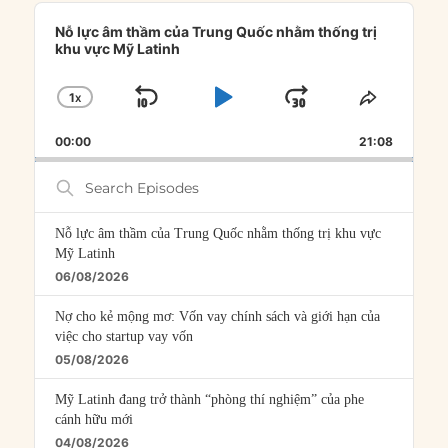
Audio
Player
Nỗ lực âm thầm của Trung Quốc nhằm thống trị
khu vực Mỹ Latinh
1
X
SKIP
PLAY
JUMP
CHANGE
SHARE
PLAYBACK
THIS
BACKWARD
PAUSE
FORWARD
00:00
RATE
21:08
EPISOD
Search
Episodes
Nỗ lực âm thầm của Trung Quốc nhằm thống trị khu vực
Mỹ Latinh
06/08/2026
Nợ cho kẻ mộng mơ: Vốn vay chính sách và giới hạn của
việc cho startup vay vốn
05/08/2026
Mỹ Latinh đang trở thành “phòng thí nghiệm” của phe
cánh hữu mới
04/08/2026