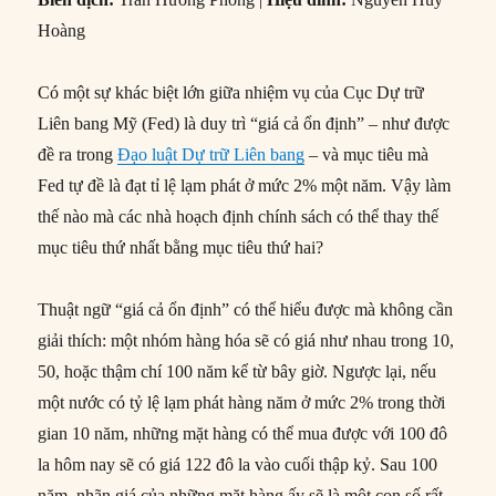
Hoàng
Có một sự khác biệt lớn giữa nhiệm vụ của Cục Dự trữ
Liên bang Mỹ (Fed) là duy trì “giá cả ổn định” – như được
đề ra trong
Đạo luật Dự trữ Liên bang
– và mục tiêu mà
Fed tự đề là đạt tỉ lệ lạm phát ở mức 2% một năm. Vậy làm
thế nào mà các nhà hoạch định chính sách có thể thay thế
mục tiêu thứ nhất bằng mục tiêu thứ hai?
Thuật ngữ “giá cả ổn định” có thể hiểu được mà không cần
giải thích: một nhóm hàng hóa sẽ có giá như nhau trong 10,
50, hoặc thậm chí 100 năm kể từ bây giờ. Ngược lại, nếu
một nước có tỷ lệ lạm phát hàng năm ở mức 2% trong thời
gian 10 năm, những mặt hàng có thể mua được với 100 đô
la hôm nay sẽ có giá 122 đô la vào cuối thập kỷ. Sau 100
năm, nhãn giá của những mặt hàng ấy sẽ là một con số rất