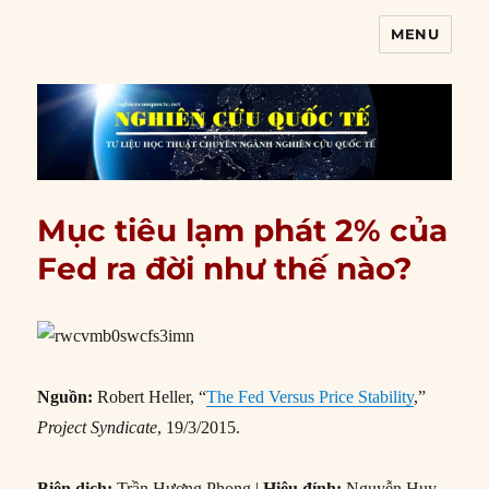
MENU
Nghiên cứu quốc tế
Mục tiêu lạm phát 2% của
Fed ra đời như thế nào?
Nguồn:
Robert Heller, “
The Fed Versus Price Stability
,”
Project Syndicate
, 19/3/2015.
Biên dịch:
Trần Hương Phong |
Hiệu đính:
Nguyễn Huy