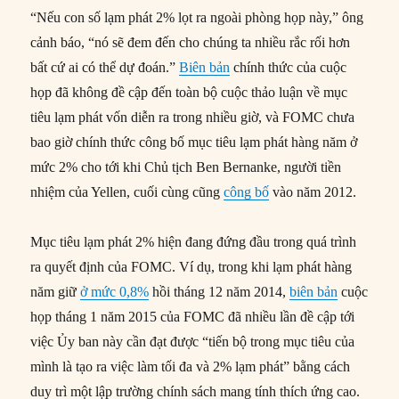
“Nếu con số lạm phát 2% lọt ra ngoài phòng họp này,” ông
cảnh báo, “nó sẽ đem đến cho chúng ta nhiều rắc rối hơn
bất cứ ai có thể dự đoán.”
Biên bản
chính thức của cuộc
họp đã không đề cập đến toàn bộ cuộc thảo luận về mục
tiêu lạm phát vốn diễn ra trong nhiều giờ, và FOMC chưa
bao giờ chính thức công bố mục tiêu lạm phát hàng năm ở
mức 2% cho tới khi Chủ tịch Ben Bernanke, người tiền
nhiệm của Yellen, cuối cùng cũng
công bố
vào năm 2012.
Mục tiêu lạm phát 2% hiện đang đứng đầu trong quá trình
ra quyết định của FOMC. Ví dụ, trong khi lạm phát hàng
năm giữ
ở mức 0,8%
hồi tháng 12 năm 2014,
biên bản
cuộc
họp tháng 1 năm 2015 của FOMC đã nhiều lần đề cập tới
việc Ủy ban này cần đạt được “tiến bộ trong mục tiêu của
mình là tạo ra việc làm tối đa và 2% lạm phát” bằng cách
duy trì một lập trường chính sách mang tính thích ứng cao.