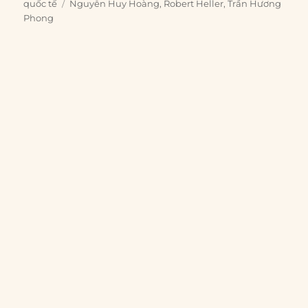
on
Tags
quốc tế
Nguyễn Huy Hoàng
,
Robert Heller
,
Trần Hương
Phong