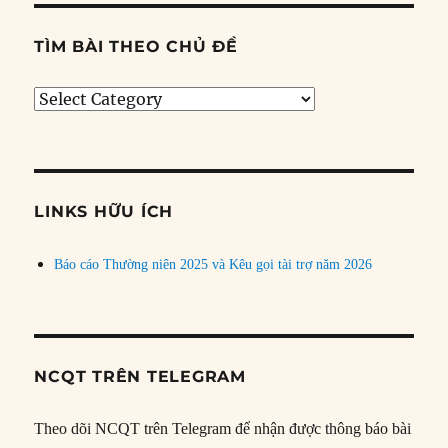
TÌM BÀI THEO CHỦ ĐỀ
Tìm
bài
theo
chủ
đề
LINKS HỮU ÍCH
Báo cáo Thường niên 2025 và Kêu gọi tài trợ năm 2026
NCQT TRÊN TELEGRAM
Theo dõi NCQT trên Telegram để nhận được thông báo bài