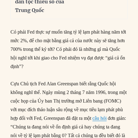
dân tộc thiểu số của
Trung Quốc
Có phải Fed thực sự muốn tăng tỷ lệ lạm phát hàng năm tới
mức 2%, để cho mặt bằng giá cả của nước này sẽ tăng hơn
700% trong thế kỷ tới? Có phải đó là những gì mà Quốc
hội nghĩ tới khi giao cho Fed nhiệm vụ đạt được “giá cả ổn
định”?
Cựu Chủ tịch Fed Alan Greenspan biết rằng Quốc hội
không nghĩ thế. Ngày mùng 2 tháng 7 năm 1996, trong một
cuộc họp của Ủy ban Thị trường mở Liên bang (FOMC)
với mục đích thảo luận sâu rộng về mục tiêu lạm phát phù
hợp đối với Fed, Greenspan đã đặt ra một
câu hỏi
đơn giản:
“Chúng ta đang nói về ổn định giá cả hay chúng ta đang
nói về tỷ lệ lạm phát bằng 0? Tất cả chúng ta đều biết đó là