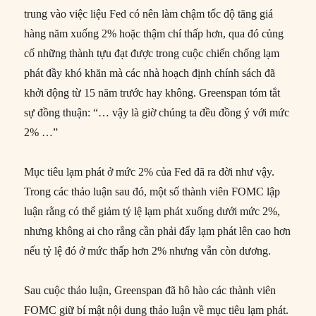
trung vào việc liệu Fed có nên làm chậm tốc độ tăng giá
hàng năm xuống 2% hoặc thậm chí thấp hơn, qua đó củng
cố những thành tựu đạt được trong cuộc chiến chống lạm
phát đầy khó khăn mà các nhà hoạch định chính sách đã
khởi động từ 15 năm trước hay không. Greenspan tóm tắt
sự đồng thuận: “… vậy là giờ chúng ta đều đồng ý với mức
2% …”
Mục tiêu lạm phát ở mức 2% của Fed đã ra đời như vậy.
Trong các thảo luận sau đó, một số thành viên FOMC lập
luận rằng có thể giảm tỷ lệ lạm phát xuống dưới mức 2%,
nhưng không ai cho rằng cần phải đẩy lạm phát lên cao hơn
nếu tỷ lệ đó ở mức thấp hơn 2% nhưng vẫn còn dương.
Sau cuộc thảo luận, Greenspan đã hô hào các thành viên
FOMC giữ bí mật nội dung thảo luận về mục tiêu lạm phát.