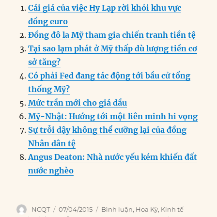
c
k
ai
ss
at
e
n
a
Cái giá của việc Hy Lạp rời khỏi khu vực
e
e
l
e
s
g
t
re
đồng euro
b
d
n
A
r
Đồng đô la Mỹ tham gia chiến tranh tiền tệ
o
I
g
p
a
Tại sao lạm phát ở Mỹ thấp dù lượng tiền cơ
o
n
er
p
m
sở tăng?
k
Có phải Fed đang tác động tới bầu cử tổng
thống Mỹ?
Mức trần mới cho giá dầu
Mỹ-Nhật: Hướng tới một liên minh hi vọng
Sự trỗi dậy không thể cưỡng lại của đồng
Nhân dân tệ
Angus Deaton: Nhà nước yếu kém khiến đất
nước nghèo
Author
Posted
Categories
NCQT
07/04/2015
Bình luận
,
Hoa Kỳ
,
Kinh tế