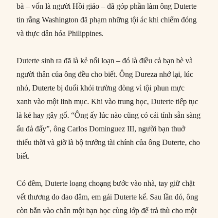
bà – vốn là người Hồi giáo – đã góp phần làm ông Duterte
tin rằng Washington đã phạm những tội ác khi chiếm đóng
và thực dân hóa Philippines.
Duterte sinh ra đã là kẻ nổi loạn – đó là điều cả bạn bè và
người thân của ông đều cho biết. Ông Dureza nhớ lại, lúc
nhỏ, Duterte bị đuổi khỏi trường dòng vì tội phun mực
xanh vào một linh mục. Khi vào trung học, Duterte tiếp tục
là kẻ hay gây gổ. “Ông ấy lúc nào cũng có cái tính sẵn sàng
ẩu đả đấy”, ông Carlos Dominguez III, người bạn thuở
thiếu thời và giờ là bộ trưởng tài chính của ông Duterte, cho
biết.
Có đêm, Duterte loạng choạng bước vào nhà, tay giữ chặt
vết thương do dao đâm, em gái Duterte kể. Sau lần đó, ông
còn bắn vào chân một bạn học cùng lớp để trả thù cho một