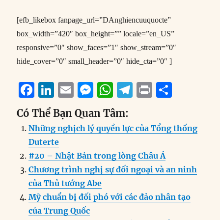
[efb_likebox fanpage_url=”DAnghiencuuquocte”
box_width=”420″ box_height=”” locale=”en_US”
responsive=”0″ show_faces=”1″ show_stream=”0″
hide_cover=”0″ small_header=”0″ hide_cta=”0″ ]
F
Li
E
M
W
T
P
S
a
n
m
e
h
el
ri
h
Có Thể Bạn Quan Tâm:
c
k
ai
ss
at
e
n
a
Những nghịch lý quyền lực của Tổng thống
e
e
l
e
s
g
t
re
Duterte
b
d
n
A
r
#20 – Nhật Bản trong lòng Châu Á
o
I
g
p
a
Chương trình nghị sự đối ngoại và an ninh
o
n
er
p
m
của Thủ tướng Abe
k
Mỹ chuẩn bị đối phó với các đảo nhân tạo
của Trung Quốc