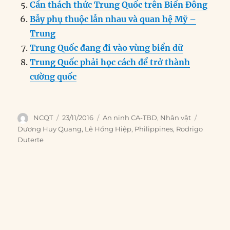
Cần thách thức Trung Quốc trên Biển Đông
Bẫy phụ thuộc lẫn nhau và quan hệ Mỹ –
Trung
Trung Quốc đang đi vào vùng biển dữ
Trung Quốc phải học cách để trở thành
cường quốc
Author
Posted
Categories
Tags
NCQT
23/11/2016
An ninh CA-TBD
,
Nhân vật
on
Dương Huy Quang
,
Lê Hồng Hiệp
,
Philippines
,
Rodrigo
Duterte