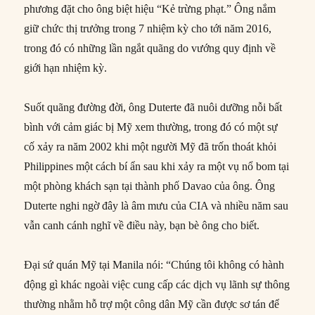
phương đặt cho ông biệt hiệu “Kẻ trừng phạt.” Ông nắm
giữ chức thị trưởng trong 7 nhiệm kỳ cho tới năm 2016,
trong đó có những lần ngắt quãng do vướng quy định về
giới hạn nhiệm kỳ.
Suốt quãng đường đời, ông Duterte đã nuôi dưỡng nỗi bất
bình với cảm giác bị Mỹ xem thường, trong đó có một sự
cố xảy ra năm 2002 khi một người Mỹ đã trốn thoát khỏi
Philippines một cách bí ẩn sau khi xảy ra một vụ nổ bom tại
một phòng khách sạn tại thành phố Davao của ông. Ông
Duterte nghi ngờ đây là âm mưu của CIA và nhiều năm sau
vẫn canh cánh nghĩ về điều này, bạn bè ông cho biết.
Đại sứ quán Mỹ tại Manila nói: “Chúng tôi không có hành
động gì khác ngoài việc cung cấp các dịch vụ lãnh sự thông
thường nhằm hỗ trợ một công dân Mỹ cần được sơ tán để