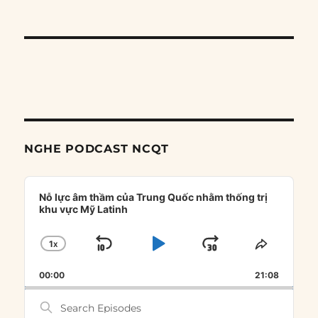
NGHE PODCAST NCQT
Audio
Player
Nỗ lực âm thầm của Trung Quốc nhằm thống trị
khu vực Mỹ Latinh
1
X
SKIP
PLAY
JUMP
CHANGE
SHARE
PLAYBACK
THIS
BACKWARD
PAUSE
FORWARD
00:00
RATE
21:08
EPISOD
Search
Episodes