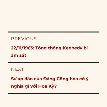
Post
PREVIOUS
navigation
Previous
22/11/1963: Tổng thống Kennedy bị
post:
ám sát
NEXT
Next
Sự áp đảo của Đảng Cộng hòa có ý
post:
nghĩa gì với Hoa Kỳ?