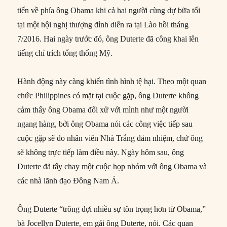
tiến về phía ông Obama khi cả hai người cùng dự bữa tối
tại một hội nghị thượng đỉnh diễn ra tại Lào hồi tháng
7/2016. Hai ngày trước đó, ông Duterte đã công khai lên
tiếng chỉ trích tổng thống Mỹ.
Hành động này càng khiến tình hình tệ hại. Theo một quan
chức Philippines có mặt tại cuộc gặp, ông Duterte không
cảm thấy ông Obama đối xử với mình như một người
ngang hàng, bởi ông Obama nói các công việc tiếp sau
cuộc gặp sẽ do nhân viên Nhà Trắng đảm nhiệm, chứ ông
sẽ không trực tiếp làm điều này. Ngày hôm sau, ông
Duterte đã tẩy chay một cuộc họp nhóm với ông Obama và
các nhà lãnh đạo Đông Nam Á.
Ông Duterte “trông đợi nhiều sự tôn trọng hơn từ Obama,”
bà Jocellyn Duterte, em gái ông Duterte, nói. Các quan