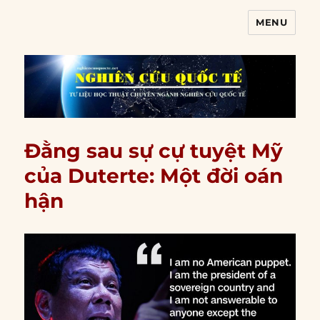
MENU
Nghiên cứu quốc tế
Đằng sau sự cự tuyệt Mỹ
của Duterte: Một đời oán
hận