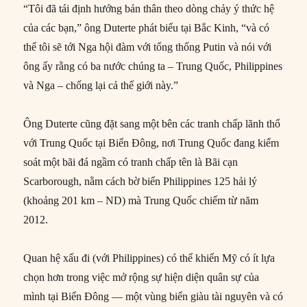
“Tôi đã tái định hướng bản thân theo dòng chảy ý thức hệ
của các bạn,” ông Duterte phát biểu tại Bắc Kinh, “và có
thể tôi sẽ tới Nga hội đàm với tổng thống Putin và nói với
ông ấy rằng có ba nước chúng ta – Trung Quốc, Philippines
và Nga – chống lại cả thế giới này.”
Ông Duterte cũng đặt sang một bên các tranh chấp lãnh thổ
với Trung Quốc tại Biển Đông, nơi Trung Quốc đang kiểm
soát một bãi đá ngầm có tranh chấp tên là Bãi cạn
Scarborough, nằm cách bờ biển Philippines 125 hải lý
(khoảng 201 km – ND) mà Trung Quốc chiếm từ năm
2012.
Quan hệ xấu đi (với Philippines) có thể khiến Mỹ có ít lựa
chọn hơn trong việc mở rộng sự hiện diện quân sự của
mình tại Biển Đông — một vùng biển giàu tài nguyên và có