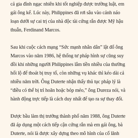
cả gia đình ngạc nhiên khi tốt nghiệp được trường luật, em
gái ông kể. Lúc này, Philippines đã rơi sâu vào cảnh náo
loạn dưới sự cai trị của nhà độc tài cứng rắn được Mỹ hậu
thuẫn, Ferdinand Marcos.
Sau khi cuộc cách mạng “Sức mạnh nhân dân” lật đổ ông
Marcos vào năm 1986, hệ thống tư pháp hình sự cũng suy
đồi khi những người Philippines lắm tiền nhiều của thường
hối lộ để thoát bị truy tố, còn những vụ khác thì kéo dài cả
nhiều năm trời. Ông Duterte nhận thấy thủ tục pháp lý là
“điều có thể bị trì hoãn hoặc bóp méo,” ông Dureza nói, và
hành động trực tiếp là cách duy nhất để tạo ra sự thay đổi.
Được bầu làm thị trưởng thành phố năm 1988, ông Duterte
đã áp dụng một cách tiếp cận cứng rắn mà em gái ông, bà
Duterte, nói là được xây dựng theo mô hình của cố lãnh