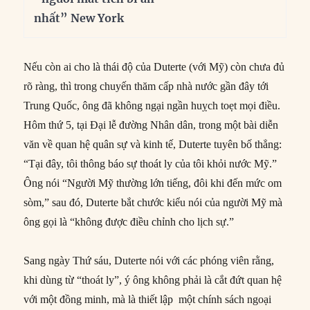
nhất” New York
Nếu còn ai cho là thái độ của Duterte (với Mỹ) còn chưa đủ
rõ ràng, thì trong chuyến thăm cấp nhà nước gần đây tới
Trung Quốc, ông đã không ngại ngần huỵch toẹt mọi điều.
Hôm thứ 5, tại Đại lễ đường Nhân dân, trong một bài diễn
văn về quan hệ quân sự và kinh tế, Duterte tuyên bố thẳng:
“Tại đây, tôi thông báo sự thoát ly của tôi khỏi nước Mỹ.”
Ông nói “Người Mỹ thường lớn tiếng, đôi khi đến mức om
sòm,” sau đó, Duterte bắt chước kiểu nói của người Mỹ mà
ông gọi là “không được điều chỉnh cho lịch sự.”
Sang ngày Thứ sáu, Duterte nói với các phóng viên rằng,
khi dùng từ “thoát ly”, ý ông không phải là cắt đứt quan hệ
với một đồng minh, mà là thiết lập một chính sách ngoại