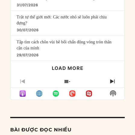
31/07/2026
Trật tự thế giới mới: Các nước nhỏ sẽ luôn phải chịu
đựng?
30/07/2026
Tập tìm cách chôn vùi bê bối chấn động vòng tròn thân
cận của mình
29/07/2026
LOAD MORE
PREVIOUS
SHOW
NEXT
EPISODE
EPISODES
EPISO
Show
LIST
Podcast
Informat
BÀI ĐƯỢC ĐỌC NHIỀU