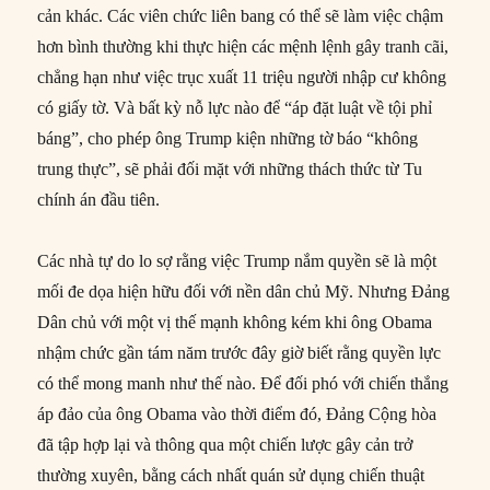
cản khác. Các viên chức liên bang có thể sẽ làm việc chậm
hơn bình thường khi thực hiện các mệnh lệnh gây tranh cãi,
chẳng hạn như việc trục xuất 11 triệu người nhập cư không
có giấy tờ. Và bất kỳ nỗ lực nào để “áp đặt luật về tội phỉ
báng”, cho phép ông Trump kiện những tờ báo “không
trung thực”, sẽ phải đối mặt với những thách thức từ Tu
chính án đầu tiên.
Các nhà tự do lo sợ rằng việc Trump nắm quyền sẽ là một
mối đe dọa hiện hữu đối với nền dân chủ Mỹ. Nhưng Đảng
Dân chủ với một vị thế mạnh không kém khi ông Obama
nhậm chức gần tám năm trước đây giờ biết rằng quyền lực
có thể mong manh như thế nào. Để đối phó với chiến thắng
áp đảo của ông Obama vào thời điểm đó, Đảng Cộng hòa
đã tập hợp lại và thông qua một chiến lược gây cản trở
thường xuyên, bằng cách nhất quán sử dụng chiến thuật