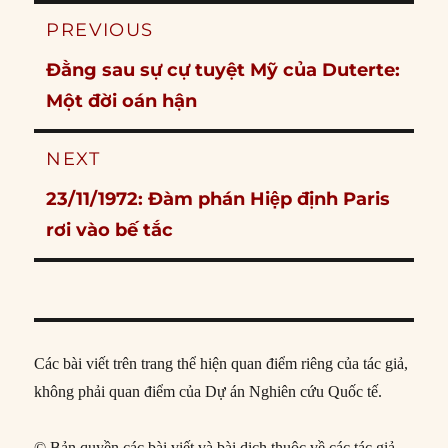
Post
PREVIOUS
navigation
Previous
Đằng sau sự cự tuyệt Mỹ của Duterte:
post:
Một đời oán hận
NEXT
Next
23/11/1972: Đàm phán Hiệp định Paris
post:
rơi vào bế tắc
Các bài viết trên trang thể hiện quan điểm riêng của tác giả,
không phải quan điểm của Dự án Nghiên cứu Quốc tế.
© Bản quyền các bài viết và bài dịch thuộc về các tác giả,