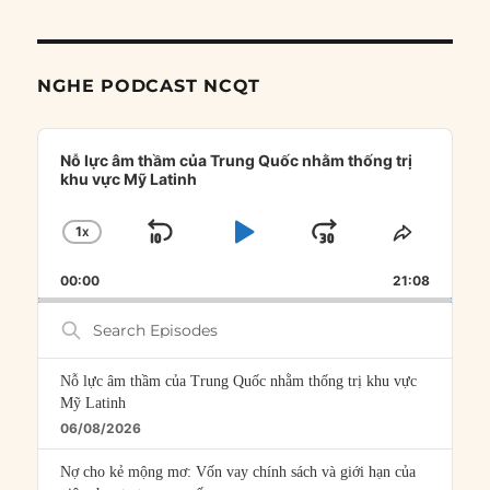
NGHE PODCAST NCQT
Audio
Player
Nỗ lực âm thầm của Trung Quốc nhằm thống trị
khu vực Mỹ Latinh
1
X
SKIP
PLAY
JUMP
CHANGE
SHARE
PLAYBACK
THIS
BACKWARD
PAUSE
FORWARD
00:00
RATE
21:08
EPISOD
Search
Episodes
Nỗ lực âm thầm của Trung Quốc nhằm thống trị khu vực
Mỹ Latinh
06/08/2026
Nợ cho kẻ mộng mơ: Vốn vay chính sách và giới hạn của