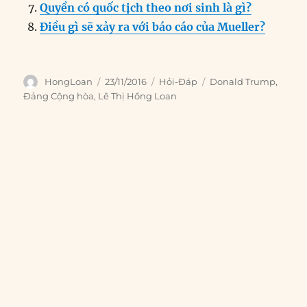
Quyền có quốc tịch theo nơi sinh là gì?
Điều gì sẽ xảy ra với báo cáo của Mueller?
Author
Posted
Categories
Tags
HongLoan
23/11/2016
Hỏi-Đáp
Donald Trump
,
on
Đảng Cộng hòa
,
Lê Thị Hồng Loan