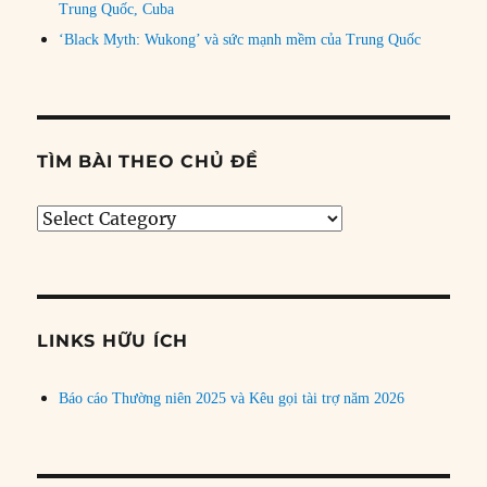
Trung Quốc, Cuba
‘Black Myth: Wukong’ và sức mạnh mềm của Trung Quốc
TÌM BÀI THEO CHỦ ĐỀ
Tìm
bài
theo
chủ
đề
LINKS HỮU ÍCH
Báo cáo Thường niên 2025 và Kêu gọi tài trợ năm 2026