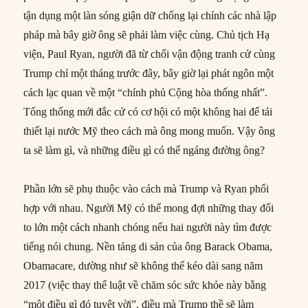
tận dụng một làn sóng giận dữ chống lại chính các nhà lập
pháp mà bây giờ ông sẽ phải làm việc cùng. Chủ tịch Hạ
viện, Paul Ryan, người đã từ chối vận động tranh cử cùng
Trump chỉ một tháng trước đây, bây giờ lại phát ngôn một
cách lạc quan về một “chính phủ Cộng hòa thống nhất”.
Tổng thống mới đắc cử có cơ hội có một không hai để tái
thiết lại nước Mỹ theo cách mà ông mong muốn. Vậy ông
ta sẽ làm gì, và những điều gì có thể ngáng đường ông?
Phần lớn sẽ phụ thuộc vào cách mà Trump và Ryan phối
hợp với nhau. Người Mỹ có thể mong đợi những thay đổi
to lớn một cách nhanh chóng nếu hai người này tìm được
tiếng nói chung. Nền tảng di sản của ông Barack Obama,
Obamacare, dường như sẽ không thể kéo dài sang năm
2017 (việc thay thế luật về chăm sóc sức khỏe này bằng
“một điều gì đó tuyệt vời”, điều mà Trump thề sẽ làm