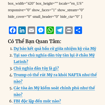
box_width=”420″ box_height=”” locale=”en_US”
responsive=”0″ show_faces=”1″ show_stream=”0″
hide_cover=”0″ small_header=”0″ hide_cta=”0″ ]
F
Li
E
M
W
T
P
S
a
n
m
e
h
el
ri
h
Có Thể Bạn Quan Tâm:
c
k
ai
ss
at
e
n
a
Dự báo kết quả bầu cử giữa nhiệm kỳ của Mỹ
e
e
l
e
s
g
t
re
Tại sao chủ nghĩa dân túy tàn lụi ở châu Mỹ
b
d
n
A
r
Latinh?
o
I
g
p
a
Chủ nghĩa dân túy là gì?
o
n
er
p
m
Trump có thể rút Mỹ ra khỏi NAFTA như thế
k
nào?
Các tòa án Mỹ kiểm soát chính phủ như thế
nào?
FBI độc lập đến mức nào?