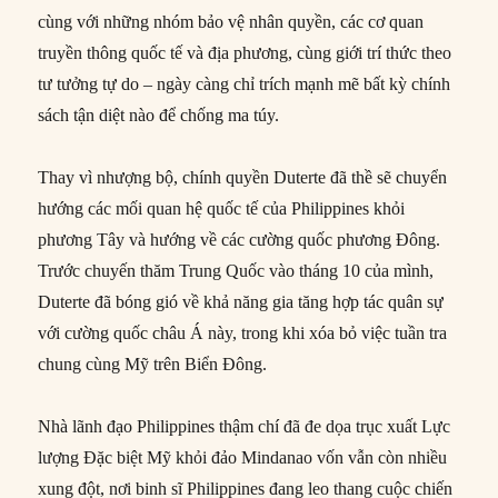
cùng với những nhóm bảo vệ nhân quyền, các cơ quan
truyền thông quốc tế và địa phương, cùng giới trí thức theo
tư tưởng tự do – ngày càng chỉ trích mạnh mẽ bất kỳ chính
sách tận diệt nào để chống ma túy.
Thay vì nhượng bộ, chính quyền Duterte đã thề sẽ chuyển
hướng các mối quan hệ quốc tế của Philippines khỏi
phương Tây và hướng về các cường quốc phương Đông.
Trước chuyến thăm Trung Quốc vào tháng 10 của mình,
Duterte đã bóng gió về khả năng gia tăng hợp tác quân sự
với cường quốc châu Á này, trong khi xóa bỏ việc tuần tra
chung cùng Mỹ trên Biển Đông.
Nhà lãnh đạo Philippines thậm chí đã đe dọa trục xuất Lực
lượng Đặc biệt Mỹ khỏi đảo Mindanao vốn vẫn còn nhiều
xung đột, nơi binh sĩ Philippines đang leo thang cuộc chiến