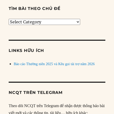
TÌM BÀI THEO CHỦ ĐỀ
Tìm
bài
theo
chủ
đề
LINKS HỮU ÍCH
Báo cáo Thường niên 2025 và Kêu gọi tài trợ năm 2026
NCQT TRÊN TELEGRAM
Theo dõi NCQT trên Telegram để nhận được thông báo bài
viết mới và các thông tin, tài liệu… hữu ích khác: