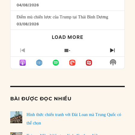
04/08/2026
Điểm mù chiến lược của Trump tại Thái Bình Dương
03/08/2026
LOAD MORE
PREVIOUS
SHOW
NEXT
EPISODE
EPISODES
EPISO
Show
LIST
Podcast
Informat
BÀI ĐƯỢC ĐỌC NHIỀU
Hình thức chiến tranh với Đài Loan mà Trung Quốc có
thể chọn