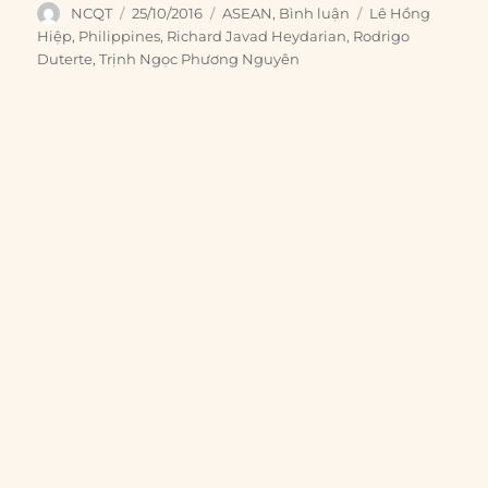
Author
Posted
Categories
Tags
NCQT
25/10/2016
ASEAN
,
Bình luận
Lê Hồng
on
Hiệp
,
Philippines
,
Richard Javad Heydarian
,
Rodrigo
Duterte
,
Trịnh Ngọc Phương Nguyên