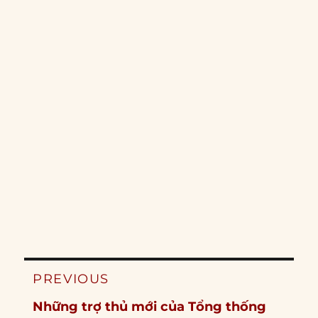
Post
PREVIOUS
navigation
Previous
Những trợ thủ mới của Tổng thống