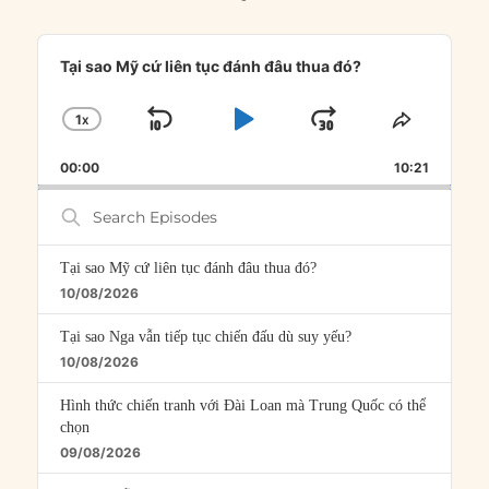
Audio
Player
Tại sao Mỹ cứ liên tục đánh đâu thua đó?
1
X
SKIP
PLAY
JUMP
CHANGE
SHARE
PLAYBACK
THIS
BACKWARD
PAUSE
FORWARD
00:00
RATE
10:21
EPISOD
Search
Episodes
Tại sao Mỹ cứ liên tục đánh đâu thua đó?
10/08/2026
Tại sao Nga vẫn tiếp tục chiến đấu dù suy yếu?
10/08/2026
Hình thức chiến tranh với Đài Loan mà Trung Quốc có thể
chọn
09/08/2026