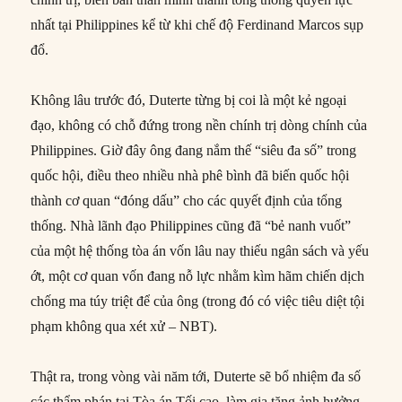
nhất tại Philippines kể từ khi chế độ Ferdinand Marcos sụp
đổ.
Không lâu trước đó, Duterte từng bị coi là một kẻ ngoại
đạo, không có chỗ đứng trong nền chính trị dòng chính của
Philippines. Giờ đây ông đang nắm thế “siêu đa số” trong
quốc hội, điều theo nhiều nhà phê bình đã biến quốc hội
thành cơ quan “đóng dấu” cho các quyết định của tổng
thống. Nhà lãnh đạo Philippines cũng đã “bẻ nanh vuốt”
của một hệ thống tòa án vốn lâu nay thiếu ngân sách và yếu
ớt, một cơ quan vốn đang nỗ lực nhằm kìm hãm chiến dịch
chống ma túy triệt để của ông (trong đó có việc tiêu diệt tội
phạm không qua xét xử – NBT).
Thật ra, trong vòng vài năm tới, Duterte sẽ bổ nhiệm đa số
các thẩm phán tại Tòa án Tối cao, làm gia tăng ảnh hưởng