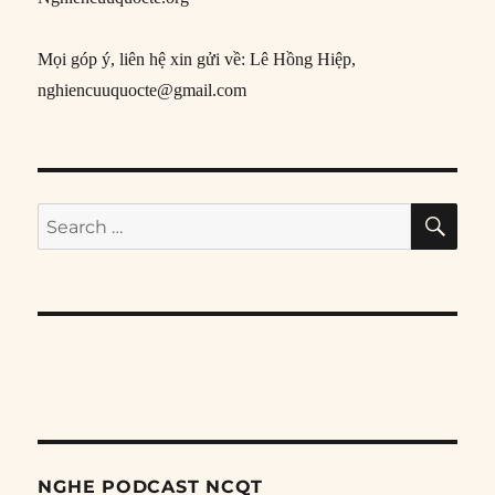
Mọi góp ý, liên hệ xin gửi về: Lê Hồng Hiệp,
nghiencuuquocte@gmail.com
SE
Search
for:
NGHE PODCAST NCQT