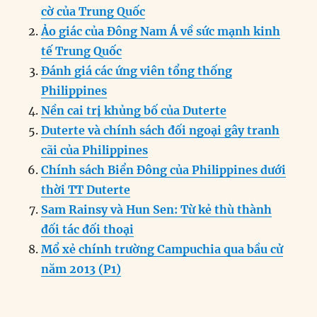
e
e
l
e
s
g
t
re
cờ của Trung Quốc
b
d
n
A
r
Ảo giác của Đông Nam Á về sức mạnh kinh
o
I
g
p
a
tế Trung Quốc
o
n
er
p
m
Đánh giá các ứng viên tổng thống
k
Philippines
Nền cai trị khủng bố của Duterte
Duterte và chính sách đối ngoại gây tranh
cãi của Philippines
Chính sách Biển Đông của Philippines dưới
thời TT Duterte
Sam Rainsy và Hun Sen: Từ kẻ thù thành
đối tác đối thoại
Mổ xẻ chính trường Campuchia qua bầu cử
năm 2013 (P1)