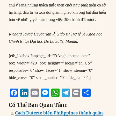
chú ý sang những thách thức then chốt như phát triển cơ sở
hạ tầng, đầu tư và xóa đói giảm nghèo khi ông bắt đầu hiểu
hơn về những yêu cầu trong việc điều hành đất nước.
Richard Javad Heydarian là Giáo sư Trợ lý về Khoa học
Chính trị tại Đại học De La Salle, Manila.
[efb_likebox fanpage_url=”DAnghiencuuquocte”
box_width=”420″ box_height=”” locale=”en_US”
responsive=”0″ show_faces=”1″ show_stream=”0″
hide_cover=”0″ small_header=”0″ hide_cta=”0″ ]
F
Li
E
M
W
T
P
S
a
n
m
e
h
el
ri
h
Có Thể Bạn Quan Tâm:
c
k
ai
ss
at
e
n
a
Cách Duterte biến Philippines thành quân