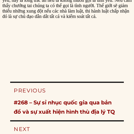
Post
PREVIOUS
navigation
Previous
#268 – Sự sỉ nhục quốc gia qua bản
post:
đồ và sự xuất hiện hình thù địa lý TQ
NEXT