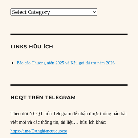
Tìm
bài
theo
chủ
đề
LINKS HỮU ÍCH
Báo cáo Thường niên 2025 và Kêu gọi tài trợ năm 2026
NCQT TRÊN TELEGRAM
Theo dõi NCQT trên Telegram để nhận được thông báo bài
viết mới và các thông tin, tài liệu… hữu ích khác:
https://t.me/DAnghiencuuquocte