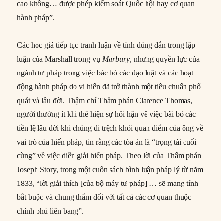
cao không… được phép kiểm soát Quốc hội hay cơ quan
hành pháp”.
Các học giả tiếp tục tranh luận về tính đúng đắn trong lập
luận của Marshall trong vụ
Marbury
, nhưng quyền lực của
ngành tư pháp trong việc bác bỏ các đạo luật và các hoạt
động hành pháp do vi hiến đã trở thành một tiêu chuẩn phổ
quát và lâu đời. Thậm chí Thẩm phán Clarence Thomas,
người thường ít khi thể hiện sự hối hận về việc bãi bỏ các
tiền lệ lâu đời khi chúng đi trệch khỏi quan điểm của ông về
vai trò của hiến pháp, tin rằng các tòa án là “trọng tài cuối
cùng” về việc diễn giải hiến pháp. Theo lời của Thẩm phán
Joseph Story, trong một cuốn sách bình luận pháp lý từ năm
1833, “lời giải thích [của bộ máy tư pháp] … sẽ mang tính
bắt buộc và chung thẩm đối với tất cả các cơ quan thuộc
chính phủ liên bang”.