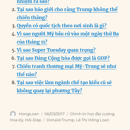
nhiệm ra sao?
b
d
n
A
r
Tại sao báo giới cho rằng Trump không thể
o
I
g
p
a
chiến thắng?
o
n
er
p
m
Quyền có quốc tịch theo nơi sinh là gì?
k
Vì sao người Mỹ bầu cử vào một ngày thứ Ba
của tháng 11?
Vì sao Super Tuesday quan trọng?
Tại sao Đảng Cộng hòa được gọi là GOP?
Chiến tranh thương mại Mỹ-Trung sẽ như
thế nào?
Tại sao việc làm ngành chế tạo kiểu cũ sẽ
không quay lại phương Tây?
Author
Posted
Categories
HongLoan
06/03/2017
Chính trị học đại cương
,
on
Tags
Hoa Kỳ
,
Hỏi-Đáp
Donald Trump
,
Lê Thị Hồng Loan