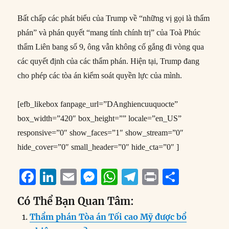
Bất chấp các phát biểu của Trump về “những vị gọi là thẩm
phán” và phán quyết “mang tính chính trị” của Toà Phúc
thẩm Liên bang số 9, ông vẫn không cố gắng đi vòng qua
các quyết định của các thẩm phán. Hiện tại, Trump đang
cho phép các tòa án kiểm soát quyền lực của mình.
[efb_likebox fanpage_url=”DAnghiencuuquocte”
box_width=”420″ box_height=”” locale=”en_US”
responsive=”0″ show_faces=”1″ show_stream=”0″
hide_cover=”0″ small_header=”0″ hide_cta=”0″ ]
F
Li
E
M
W
T
P
S
a
n
m
e
h
el
ri
h
Có Thể Bạn Quan Tâm:
c
k
ai
ss
at
e
n
a
Thẩm phán Tòa án Tối cao Mỹ được bổ
e
e
l
e
s
g
t
re