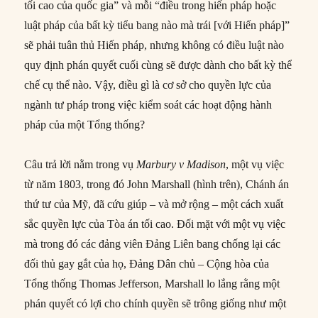
tối cao của quốc gia” và mỗi “điều trong hiến pháp hoặc
luật pháp của bất kỳ tiểu bang nào mà trái [với Hiến pháp]”
sẽ phải tuân thủ Hiến pháp, nhưng không có điều luật nào
quy định phán quyết cuối cùng sẽ được dành cho bất kỳ thể
chế cụ thể nào. Vậy, điều gì là cơ sở cho quyền lực của
ngành tư pháp trong việc kiểm soát các hoạt động hành
pháp của một Tổng thống?
Câu trả lời nằm trong vụ
Marbury v Madison
, một vụ việc
từ năm 1803, trong đó John Marshall (hình trên), Chánh án
thứ tư của Mỹ, đã cứu giúp – và mở rộng – một cách xuất
sắc quyền lực của Tòa án tối cao. Đối mặt với một vụ việc
mà trong đó các đảng viên Đảng Liên bang chống lại các
đối thủ gay gắt của họ, Đảng Dân chủ – Cộng hòa của
Tổng thống Thomas Jefferson, Marshall lo lắng rằng một
phán quyết có lợi cho chính quyền sẽ trông giống như một