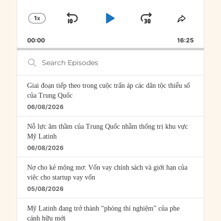
1
X
SKIP
PLAY
JUMP
CHANGE
SHARE
PLAYBACK
THIS
BACKWARD
PAUSE
FORWARD
00:00
RATE
16:25
EPISOD
Search
Episodes
Giai đoạn tiếp theo trong cuộc trấn áp các dân tộc thiểu số
của Trung Quốc
06/08/2026
Nỗ lực âm thầm của Trung Quốc nhằm thống trị khu vực
Mỹ Latinh
06/08/2026
Nợ cho kẻ mộng mơ: Vốn vay chính sách và giới hạn của
việc cho startup vay vốn
05/08/2026
Mỹ Latinh đang trở thành “phòng thí nghiệm” của phe
cánh hữu mới