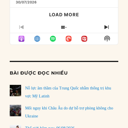
30/07/2026
LOAD MORE
PREVIOUS
SHOW
NEXT
EPISODE
EPISODES
EPISO
Show
LIST
Podcast
Informat
BÀI ĐƯỢC ĐỌC NHIỀU
Nỗ lực âm thầm của Trung Quốc nhằm thống trị khu
vực Mỹ Latinh
Mối nguy khi Châu Âu do dự hỗ trợ phòng không cho
Ukraine