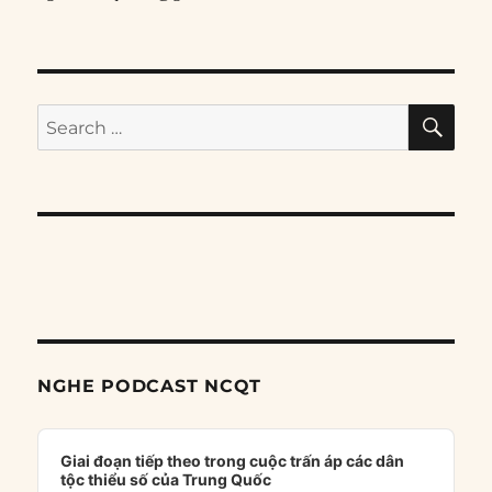
SE
Search
for:
NGHE PODCAST NCQT
Audio
Player
Giai đoạn tiếp theo trong cuộc trấn áp các dân
tộc thiểu số của Trung Quốc