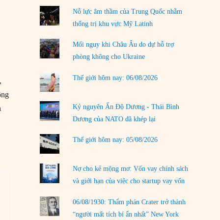
02/08/2026
Nỗ lực âm thầm của Trung Quốc nhằm
Làm thế nào để kết thúc Chiến tranh Iran?
thống trị khu vực Mỹ Latinh
01/08/2026
Mối nguy khi Châu Âu do dự hỗ trợ
Chiến lược kế tiếp của Bắc Kinh ở Biển Đông
phòng không cho Ukraine
31/07/2026
Thế giới hôm nay: 06/08/2026
,
Trật tự thế giới mới: Các nước nhỏ sẽ luôn
phải chịu đựng?
ộng
30/07/2026
Kỷ nguyên Ấn Độ Dương - Thái Bình
h
Dương của NATO đã khép lại
l
Tập tìm cách chôn vùi bê bối chấn động vòng
tròn thân cận của mình
Thế giới hôm nay: 05/08/2026
29/07/2026
LOAD MORE
Nợ cho kẻ mộng mơ: Vốn vay chính sách
và giới hạn của việc cho startup vay vốn
06/08/1930: Thẩm phán Crater trở thành
“người mất tích bí ẩn nhất” New York