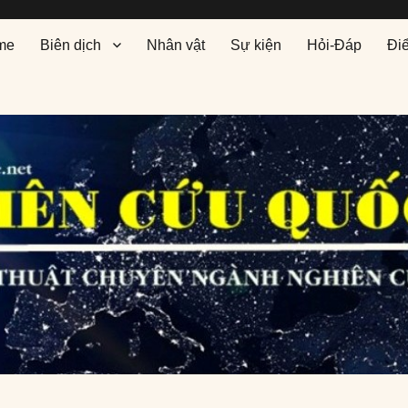
me
Biên dịch
Nhân vật
Sự kiện
Hỏi-Đáp
Đi