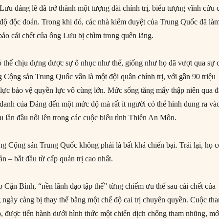
ưu đáng lẽ đã trở thành một tượng đài chính trị, biểu tượng vĩnh cửu 
 độ độc đoán. Trong khi đó, các nhà kiểm duyệt của Trung Quốc đã là
bảo cái chết của ông Lưu bị chìm trong quên lãng.
thể chịu đựng được sự ô nhục như thế, giống như họ đã vượt qua sự 
g Cộng sản Trung Quốc vẫn là một đội quân chính trị, với gần 90 triệu
 lực bảo vệ quyền lực vô cùng lớn. Mức sống tăng mấy thập niên qua đ
 danh của Đảng đến một mức độ mà rất ít người có thể hình dung ra và
 lần đầu nổi lên trong các cuộc biểu tình Thiên An Môn.
 Cộng sản Trung Quốc không phải là bất khả chiến bại. Trái lại, họ c
 – bắt đầu từ cấp quản trị cao nhất.
p Cận Bình, “nền lãnh đạo tập thể” từng chiếm ưu thế sau cái chết của
gày càng bị thay thế bằng một chế độ cai trị chuyên quyền. Cuộc th
ập, được tiến hành dưới hình thức một chiến dịch chống tham nhũng, mớ