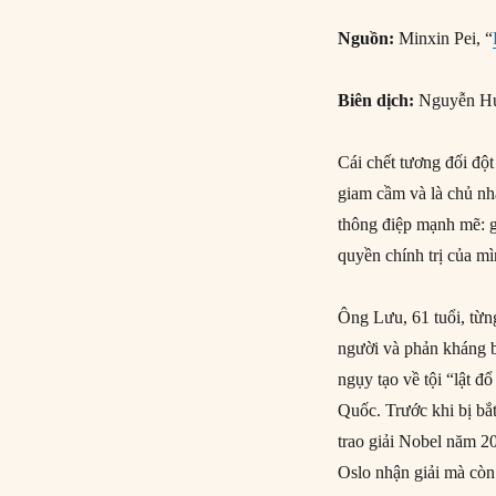
Nguồn:
Minxin Pei, “
Biên dịch:
Nguyễn Hu
Cái chết tương đối độ
giam cầm và là chủ nhâ
thông điệp mạnh mẽ: 
quyền chính trị của m
Ông Lưu, 61 tuổi, từn
người và phản kháng b
ngụy tạo về tội “lật đ
Quốc. Trước khi bị bắt
trao giải Nobel năm 
Oslo nhận giải mà còn 