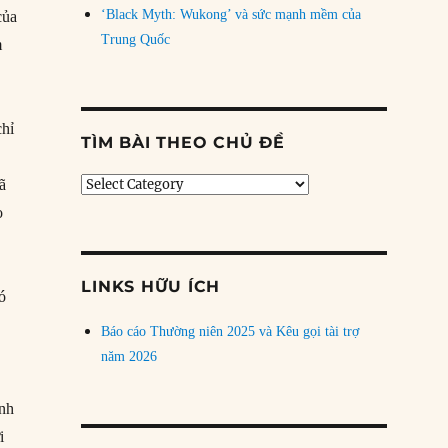
‘Black Myth: Wukong’ và sức mạnh mềm của
của
Trung Quốc
m
chỉ
TÌM BÀI THEO CHỦ ĐỀ
Tìm
ã
bài
o
theo
chủ
đề
LINKS HỮU ÍCH
ó
Báo cáo Thường niên 2025 và Kêu gọi tài trợ
năm 2026
anh
i