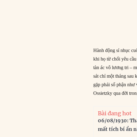
Hành động sỉ nhục cuố
khi họ từ chối yêu cầu
tàn ác vô lương tri –
sát chỉ một tháng sau
gặp phải số phận như 
Ossietzky qua đời tro
Bài đang hot
06/08/1930: Th
mất tích bí ẩn 