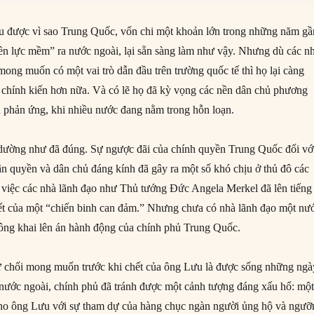
u được vì sao Trung Quốc, vốn chi một khoản lớn trong những năm gầ
yền lực mềm” ra nước ngoài, lại sẵn sàng làm như vậy. Nhưng dù các n
ong muốn có một vai trò dẫn đầu trên trường quốc tế thì họ lại càng
chính kiến hơn nữa. Và có lẽ họ đã kỳ vọng các nền dân chủ phương
 phản ứng, khi nhiều nước đang nằm trong hỗn loạn.
 dường như đã đúng. Sự ngược đãi của chính quyền Trung Quốc đối vớ
n quyền và dân chủ đáng kính đã gây ra một số khó chịu ở thủ đô các
việc các nhà lãnh đạo như Thủ tướng Đức Angela Merkel đã lên tiếng
hết của một “chiến binh can đảm.” Nhưng chưa có nhà lãnh đạo một nư
ông khai lên án hành động của chính phủ Trung Quốc.
ừ chối mong muốn trước khi chết của ông Lưu là được sống những ngà
ở nước ngoài, chính phủ đã tránh được một cảnh tượng đáng xấu hổ: mộ
ho ông Lưu với sự tham dự của hàng chục ngàn người ủng hộ và ngưỡ