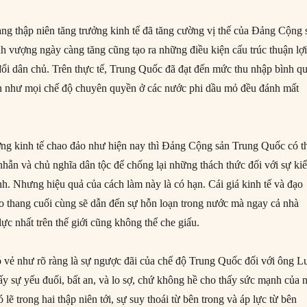
hàng thập niên tăng trưởng kinh tế đã tăng cường vị thế của Đảng Cộng 
nh vượng ngày càng tăng cũng tạo ra những điều kiện cấu trúc thuận lợ
đổi dân chủ. Trên thực tế, Trung Quốc đã đạt đến mức thu nhập bình q
n như mọi chế độ chuyên quyền ở các nước phi dầu mỏ đều đánh mất
ưởng kinh tế chao đảo như hiện nay thì Đảng Cộng sản Trung Quốc có t
 nhẫn và chủ nghĩa dân tộc để chống lại những thách thức đối với sự ki
nh. Nhưng hiệu quả của cách làm này là có hạn. Cái giá kinh tế và đạo
eo thang cuối cùng sẽ dẫn đến sự hỗn loạn trong nước mà ngay cả nhà
c nhất trên thế giới cũng không thể che giấu.
ó vẻ như rõ ràng là sự ngược đãi của chế độ Trung Quốc đối với ông L
ấy sự yếu đuối, bất an, và lo sợ, chứ không hề cho thấy sức mạnh của 
lẽ trong hai thập niên tới, sự suy thoái từ bên trong và áp lực từ bên