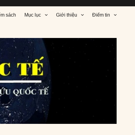
ểm sách
Mục lục
Giới thiệu
Điểm tin