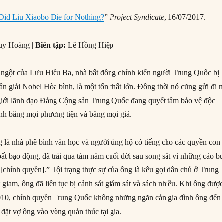
Did Liu Xiaobo Die for Nothing?
”
Project Syndicate
, 16/07/2017.
y Hoàng |
Biên tập:
Lê Hồng Hiệp
t ngột của Lưu Hiểu Ba, nhà bất đồng chính kiến người Trung Quốc bị
n giải Nobel Hòa bình, là một tổn thất lớn. Đồng thời nó cũng gửi đi 
giới lãnh đạo Đảng Cộng sản Trung Quốc đang quyết tâm bảo vệ độc
ình bằng mọi phương tiện và bằng mọi giá.
g là nhà phê bình văn học và người ủng hộ có tiếng cho các quyền con
ất bạo động, đã trải qua tám năm cuối đời sau song sắt vì những cáo b
ổ [chính quyền].” Tội trạng thực sự của ông là kêu gọi dân chủ ở Trung
 giam, ông đã liên tục bị cảnh sát giám sát và sách nhiễu. Khi ông đượ
2010, chính quyền Trung Quốc không những ngăn cản gia đình ông đến
đặt vợ ông vào vòng quản thúc tại gia.