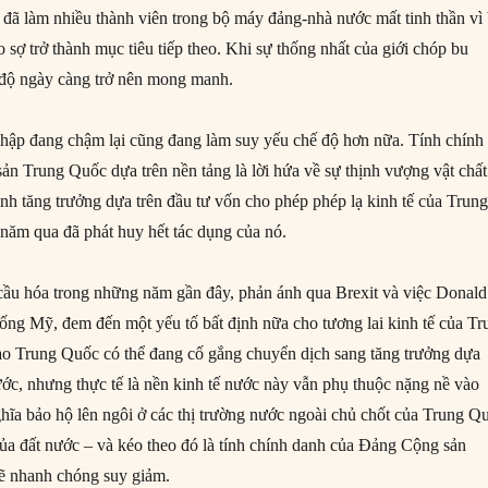
 đã làm nhiều thành viên trong bộ máy đảng-nhà nước mất tinh thần vì 
o sợ trở thành mục tiêu tiếp theo. Khi sự thống nhất của giới chóp bu
ế độ ngày càng trở nên mong manh.
hập đang chậm lại cũng đang làm suy yếu chế độ hơn nữa. Tính chính
n Trung Quốc dựa trên nền tảng là lời hứa về sự thịnh vượng vật chất
nh tăng trưởng dựa trên đầu tư vốn cho phép phép lạ kinh tế của Trun
 năm qua đã phát huy hết tác dụng của nó.
ầu hóa trong những năm gần đây, phản ánh qua Brexit và việc Donald
ng Mỹ, đem đến một yếu tố bất định nữa cho tương lai kinh tế của Tr
ạo Trung Quốc có thể đang cố gắng chuyển dịch sang tăng trưởng dựa
ước, nhưng thực tế là nền kinh tế nước này vẫn phụ thuộc nặng nề vào
hĩa bảo hộ lên ngôi ở các thị trường nước ngoài chủ chốt của Trung Q
 của đất nước – và kéo theo đó là tính chính danh của Đảng Cộng sản
sẽ nhanh chóng suy giảm.