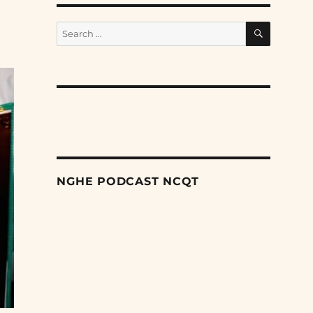
SEARCH
Search
for:
NGHE PODCAST NCQT
Search
Episodes
Nỗ lực âm thầm của Trung Quốc nhằm thống
trị khu vực Mỹ Latinh