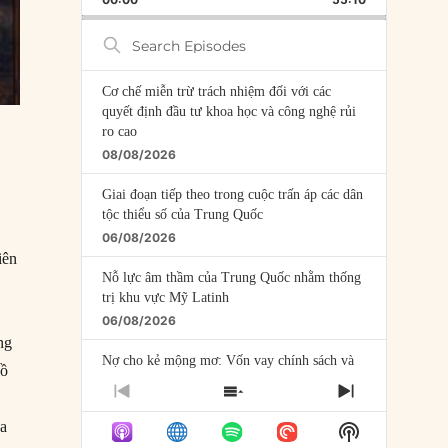
RATE
EPISODE
Search
Episodes
Cơ chế miễn trừ trách nhiệm đối với các
quyết định đầu tư khoa học và công nghệ rủi
ro cao
08/08/2026
Giai đoạn tiếp theo trong cuộc trấn áp các dân
tộc thiểu số của Trung Quốc
06/08/2026
iên
Nỗ lực âm thầm của Trung Quốc nhằm thống
trị khu vực Mỹ Latinh
06/08/2026
ng
Nợ cho kẻ mộng mơ: Vốn vay chính sách và
Hồ
giới hạn của việc cho startup vay vốn
PREVIOUS
SHOW
NEXT
05/08/2026
EPISODE
EPISODES
EPISODE
da
Show
LIST
Mỹ Latinh đang trở thành “phòng thí nghiệm”