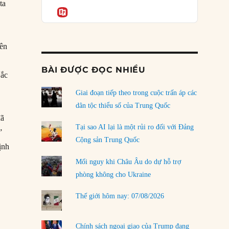
Podcast
ta
của phe cánh hữu mới
Informatio
04/08/2026
Tại sao Trung Quốc phủ nhận cuộc gặp với
iên
Ngoại trưởng Nhật Bản?
04/08/2026
BÀI ĐƯỢC ĐỌC NHIỀU
Bắc
Điểm mù chiến lược của Trump tại Thái Bình
Dương
Giai đoạn tiếp theo trong cuộc trấn áp các
03/08/2026
dân tộc thiểu số của Trung Quốc
đã
Đặt cược vào thất bại: Các quỹ đầu tư mạo
Tại sao AI lại là một rủi ro đối với Đảng
”
hiểm quốc gia và khía cạnh chính trị của vốn
Cộng sản Trung Quốc
rủi ro
ịnh
02/08/2026
Mối nguy khi Châu Âu do dự hỗ trợ
phòng không cho Ukraine
Làm thế nào để kết thúc Chiến tranh Iran?
01/08/2026
Thế giới hôm nay: 07/08/2026
Chiến lược kế tiếp của Bắc Kinh ở Biển Đông
31/07/2026
Chính sách ngoại giao của Trump đang