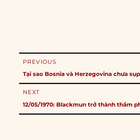
Post
PREVIOUS
navigation
Previous
Tại sao Bosnia và Herzegovina chưa sụ
post:
NEXT
Next
12/05/1970: Blackmun trở thành thẩm ph
post: