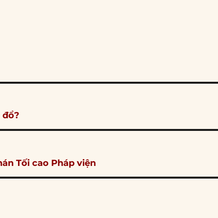
p đổ?
án Tối cao Pháp viện