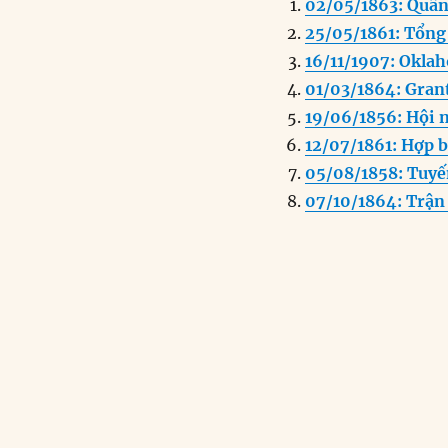
02/05/1863: Quân 
e
e
l
25/05/1861: Tổng
b
d
16/11/1907: Okla
o
I
01/03/1864: Gran
o
n
19/06/1856: Hội n
k
12/07/1861: Hợp 
05/08/1858: Tuyế
07/10/1864: Trận