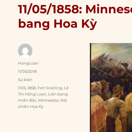
11/05/1858: Minnes
bang Hoa Kỳ
Author
HongLoan
Posted
11/05/2018
on
Categories
Sự kiện
Tags
1105
,
1858
,
Fort Snelling
,
Lê
Thị Hồng Loan
,
Liên bang
miền Bắc
,
Minnesota
,
Nội
chiến Hoa Kỳ