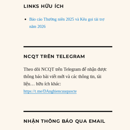
đề
LINKS HỮU ÍCH
Báo cáo Thường niên 2025 và Kêu gọi tài trợ
năm 2026
NCQT TRÊN TELEGRAM
Theo dõi NCQT trên Telegram để nhận được
thông báo bài viết mới và các thông tin, tài
liệu… hữu ích khác:
https://t.me/DAnghiencuuquocte
NHẬN THÔNG BÁO QUA EMAIL