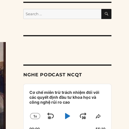
SEARCH
Search
for:
NGHE PODCAST NCQT
Audio
Player
Cơ chế miễn trừ trách nhiệm đối với
các quyết định đầu tư khoa học và
công nghệ rủi ro cao
1
X
SKIP
PLAY
JUMP
CHANGE
SHARE
PLAYBACK
THIS
BACKWARD
PAUSE
FORWARD
00:00
55:10