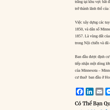
trắng tại khu vực bắt
trở thành lãnh thổ củ
Việc xây dựng các tuy
1850, và dân số Minn
1857. Là vùng đất củ
trong Nội chiến và đã
Ban đầu được định cư
tiếp nhận một dòng lớ
của Minnesota – Minnea
cư thuở ban đầu ở Ho
F
Li
E
a
n
Có Thể Bạn Q
c
k
a