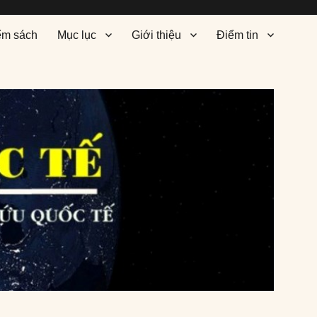
ểm sách
Mục lục
Giới thiệu
Điểm tin