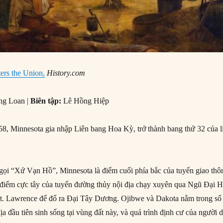
ers the Union,
History.com
ng Loan |
Biên tập:
Lê Hồng Hiệp
, Minnesota gia nhập Liên bang Hoa Kỳ, trở thành bang thứ 32 của l
 gọi “Xứ Vạn Hồ”, Minnesota là điểm cuối phía bắc của tuyến giao thô
à điểm cực tây của tuyến đường thủy nội địa chạy xuyên qua Ngũ Đại 
St. Lawrence để đổ ra Đại Tây Dương. Ojibwe và Dakota nằm trong số
a đầu tiên sinh sống tại vùng đất này, và quá trình định cư của người 