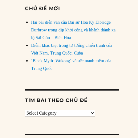
CHỦ ĐỀ MỚI
Hai bài diễn văn của Đại sứ Hoa Kỳ Elbridge
Durbrow trong dịp khởi công và khánh thành xa
lộ Sài Gòn – Biên Hòa
Điểm khác biệt trong tư tưởng chiến tranh của
Việt Nam, Trung Quốc, Cuba
‘Black Myth: Wukong’ và sức mạnh mềm của
Trung Quốc
TÌM BÀI THEO CHỦ ĐỀ
Tìm
bài
theo
chủ