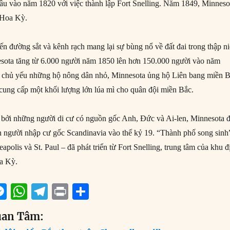
 đầu vào năm 1820 với việc thành lập Fort Snelling. Năm 1849, Minneso
a Hoa Kỳ.
ến đường sắt và kênh rạch mang lại sự bùng nổ về đất đai trong thập n
esota tăng từ 6.000 người năm 1850 lên hơn 150.000 người vào năm
a chủ yếu những hộ nông dân nhỏ, Minnesota ủng hộ Liên bang miền 
 cung cấp một khối lượng lớn lúa mì cho quân đội miền Bắc.
 bởi những người di cư có nguồn gốc Anh, Đức và Ai-len, Minnesota 
n người nhập cư gốc Scandinavia vào thế kỷ 19. “Thành phố song sinh
polis và St. Paul – đã phát triển từ Fort Snelling, trung tâm của khu đ
a Kỳ.
M
W
T
P
S
m
e
h
el
ri
h
uan Tâm:
i
ss
at
e
n
a