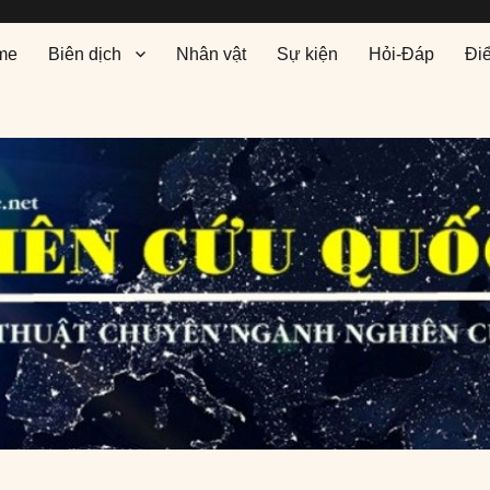
me
Biên dịch
Nhân vật
Sự kiện
Hỏi-Đáp
Đi