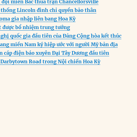
đội miền Bắc thua trận Chancellorsville
e
s
g
t
re
 thống Lincoln đình chỉ quyền bảo thân
n
A
r
homa gia nhập liên bang Hoa Kỳ
g
p
a
t được bổ nhiệm trung tướng
er
p
m
ghị quốc gia đầu tiên của Đảng Cộng hòa kết thúc
bang miền Nam ký hiệp ước với người Mỹ bản địa
n cáp điện báo xuyên Đại Tây Dương đầu tiên
 Darbytown Road trong Nội chiến Hoa Kỳ