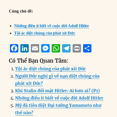
Cùng chủ đề:
Những điều ít biết về cuộc đời Adolf Hitler
Tội ác diệt chủng của phát xít Đức
F
Li
E
M
W
T
P
S
a
n
m
e
h
el
ri
h
Có Thể Bạn Quan Tâm:
c
k
ai
ss
at
e
n
a
Tội ác diệt chủng của phát xít Đức
e
e
l
e
s
g
t
re
Người Đức nghĩ gì về nạn diệt chủng của
b
d
n
A
r
phát xít Đức?
o
I
g
p
a
Khi Stalin đối mặt Hitler: Ai hơn ai? (P1)
o
n
er
p
m
Những điều ít biết về cuộc đời Adolf Hitler
k
Mỹ đã tiêu diệt Đại tướng Yamamoto như
thế nào?