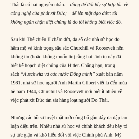
Thái là có hai nguyên nhân:
– dùng để đổi lấy sự hợp tác về
công nghệ của phát xít Đức; – để lên mặt đạo đức: tôi
không ngăn chặn diệt chủng là do tôi không biết việc đó.
Sau khi Thế chiến II chấm dứt, đa số các nhà sử học do
hâm mộ và kính trọng sâu sắc Churchill và Roosevelt nên
không tin (hoặc không muốn tin) rằng hai lãnh tụ này đã
biết kế hoạch diệt chủng của Hitler. Chẳng hạn, trong
sách
“Auschwitz và các nước Đồng minh”
xuất bản năm
1981, nhà sử học người Anh Martin Gilbert viết là đến mùa
hè năm 1944, Churchill và Roosevelt mới biết ít nhiều về
việc phát xít Đức tàn sát hàng loạt người Do Thái.
Nhưng các hồ sơ tuyệt mật mới công bố gần đây đã đập tan
luận điệu trên. Nhiều nhà sử học và chính khách đều bày tỏ
sự tức giận và khó hiểu đối với việc Chính phủ Anh, Mỹ