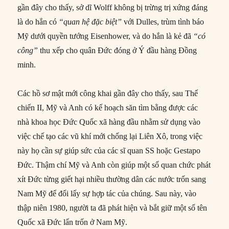
gần đây cho thấy, sở dĩ Wolff không bị trừng trị xứng đáng
là do hắn có
“quan hệ đặc biệt”
với Dulles, trùm tình báo
Mỹ dưới quyền tướng Eisenhower, và do hắn là kẻ đã
“có
công”
thu xếp cho quân Đức đóng ở Ý đầu hàng Đồng
minh.
Các hồ sơ mật mới công khai gần đây cho thấy, sau Thế
chiến II, Mỹ và Anh có kế hoạch săn tìm bằng được các
nhà khoa học Đức Quốc xã hàng đầu nhằm sử dụng vào
việc chế tạo các vũ khí mới chống lại Liên Xô, trong việc
này họ cần sự giúp sức của các sĩ quan SS hoặc Gestapo
Đức. Thậm chí Mỹ và Anh còn giúp một số quan chức phát
xít Đức từng giết hại nhiều thường dân các nước trốn sang
Nam Mỹ để đổi lấy sự hợp tác của chúng. Sau này, vào
thập niên 1980, người ta đã phát hiện và bắt giữ một số tên
Quốc xã Đức lẩn trốn ở Nam Mỹ.