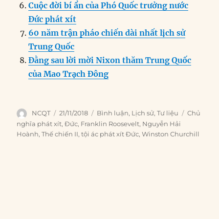
Cuộc đời bí ẩn của Phó Quốc trưởng nước
Đức phát xít
60 năm trận pháo chiến dài nhất lịch sử
Trung Quốc
Đằng sau lời mời Nixon thăm Trung Quốc
của Mao Trạch Đông
Author
Posted
Categories
Tags
NCQT
21/11/2018
Bình luận
,
Lịch sử
,
Tư liệu
Chủ
on
nghĩa phát xít
,
Đức
,
Franklin Roosevelt
,
Nguyễn Hải
Hoành
,
Thế chiến II
,
tội ác phát xít Đức
,
Winston Churchill