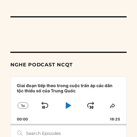
NGHE PODCAST NCQT
Audio
Player
Giai đoạn tiếp theo trong cuộc trấn áp các dân
tộc thiểu số của Trung Quốc
1
X
SKIP
PLAY
JUMP
CHANGE
SHARE
PLAYBACK
THIS
BACKWARD
PAUSE
FORWARD
00:00
RATE
16:25
EPISOD
Search
Episodes