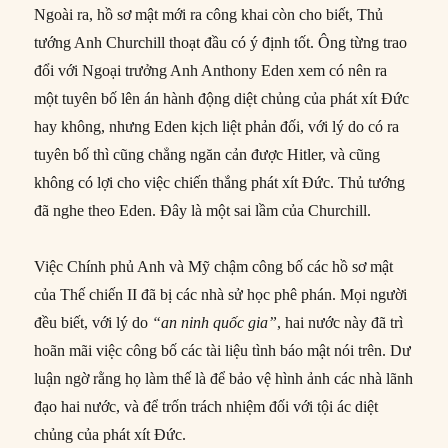
Ngoài ra, hồ sơ mật mới ra công khai còn cho biết, Thủ
tướng Anh Churchill thoạt đầu có ý định tốt. Ông từng trao
đổi với Ngoại trưởng Anh Anthony Eden xem có nên ra
một tuyên bố lên án hành động diệt chủng của phát xít Đức
hay không, nhưng Eden kịch liệt phản đối, với lý do có ra
tuyên bố thì cũng chẳng ngăn cản được Hitler, và cũng
không có lợi cho việc chiến thắng phát xít Đức. Thủ tướng
đã nghe theo Eden. Đây là một sai lầm của Churchill.
Việc Chính phủ Anh và Mỹ chậm công bố các hồ sơ mật
của Thế chiến II đã bị các nhà sử học phê phán. Mọi người
đều biết, với lý do
“an ninh quốc gia”
, hai nước này đã trì
hoãn mãi việc công bố các tài liệu tình báo mật nói trên. Dư
luận ngờ rằng họ làm thế là để bảo vệ hình ảnh các nhà lãnh
đạo hai nước, và để trốn trách nhiệm đối với tội ác diệt
chủng của phát xít Đức.