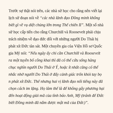
Trước sự thật nói trên, các nhà sử học cho rằng nên viết lại
lịch sử đoạn nói về
“các nhà lãnh đạo Đồng minh không
biết gì về vụ diệt chủng lớn trong Thế chiến II”
. Một số nhà
sử học cấp tiến cho rằng Churchill và Roosevelt phải chịu
trách nhiệm về đạo đức đối với những người Do Thái bị
phát xít Đức tàn sát. Một chuyên gia của Viện Hồ sơ Quốc
gia Mỹ nói:
“Nếu ngày ấy chỉ cần
Churchill và Roosevelt
ra một tuyên bố công khai thì đã có thể cứu sống hàng
chục nghìn người Do Thái ở Ý, hoặc ít nhất cũng có thể
nhắc nhở người Do Thái ở đấy cảnh giác trốn khỏi tay bọ
n phát xít Đức. Thế nhưng hai vị lãnh đạo nổi tiếng này đã
chọn cách im lặng. Họ làm thế là để không gây phương hại
đến hoạt động giải mã của tình báo Anh, Mỹ (tránh để Đức
biết Đồng minh đã nắm được mật mã của Đức)”.