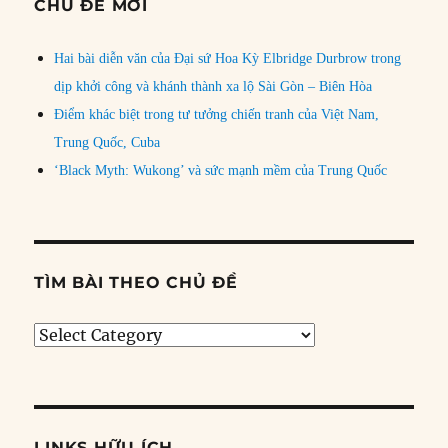
CHỦ ĐỀ MỚI
Hai bài diễn văn của Đại sứ Hoa Kỳ Elbridge Durbrow trong
dịp khởi công và khánh thành xa lộ Sài Gòn – Biên Hòa
Điểm khác biệt trong tư tưởng chiến tranh của Việt Nam,
Trung Quốc, Cuba
‘Black Myth: Wukong’ và sức mạnh mềm của Trung Quốc
TÌM BÀI THEO CHỦ ĐỀ
Tìm
bài
theo
chủ
đề
LINKS HỮU ÍCH