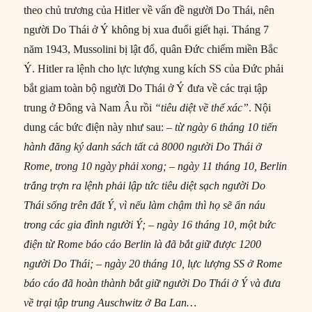
theo chủ trương của Hitler về vấn đề người Do Thái, nên
người Do Thái ở Ý không bị xua đuổi giết hại. Tháng 7
năm 1943, Mussolini bị lật đổ, quân Đức chiếm miền Bắc
Ý. Hitler ra lệnh cho lực lượng xung kích SS của Đức phải
bắt giam toàn bộ người Do Thái ở Ý đưa về các trại tập
trung ở Đông và Nam Âu rồi
“tiêu diệt về thể xác”
. Nội
dung các bức điện này như sau:
– từ ngày 6 tháng 10 tiến
hành đăng ký danh sách tất cả 8000 người Do Thái ở
Rome, trong 10 ngày phải xong; – ngày 11 tháng 10, Berlin
trắng trợn ra lệnh phải lập tức tiêu diệt sạch người Do
Thái sống trên đất
Ý, vì nếu làm chậm thì họ sẽ ẩn náu
trong các gia đình người Ý; – ngày 16 tháng 10, một bức
điện từ Rome báo cáo Berlin là đã bắt giữ được 1200
người Do Thái; – ngày 20 tháng 10, lực lượng SS ở Rome
báo cáo đã hoàn thành bắt giữ người Do Thái ở Ý và đưa
về trại tập trung Auschwitz ở Ba Lan…