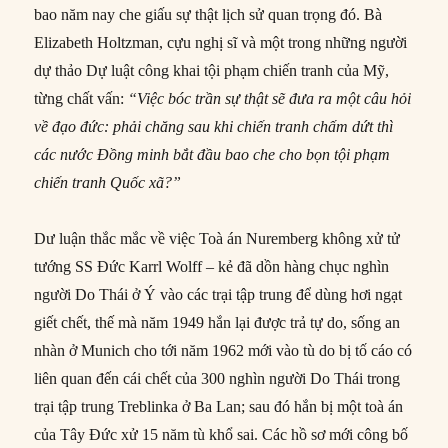
bao năm nay che giấu sự thật lịch sử quan trọng đó. Bà
Elizabeth Holtzman, cựu nghị sĩ và một trong những người
dự thảo Dự luật công khai tội phạm chiến tranh của Mỹ,
từng chất vấn:
“Việc bóc trần sự thật sẽ đưa ra một câu hỏi
về đạo đức: phải chăng sau khi chiến tranh chấm dứt thì
các nước Đồng minh bắt đầu bao che cho bọn tội phạm
chiến tranh Quốc xã?”
Dư luận thắc mắc về việc Toà án Nuremberg không xử tử
tướng SS Đức Karrl Wolff – kẻ đã dồn hàng chục nghìn
người Do Thái ở Ý vào các trại tập trung để dùng hơi ngạt
giết chết, thế mà năm 1949 hắn lại được trả tự do, sống an
nhàn ở Munich cho tới năm 1962 mới vào tù do bị tố cáo có
liên quan đến cái chết của 300 nghìn người Do Thái trong
trại tập trung Treblinka ở Ba Lan; sau đó hắn bị một toà án
của Tây Đức xử 15 năm tù khổ sai. Các hồ sơ mới công bố