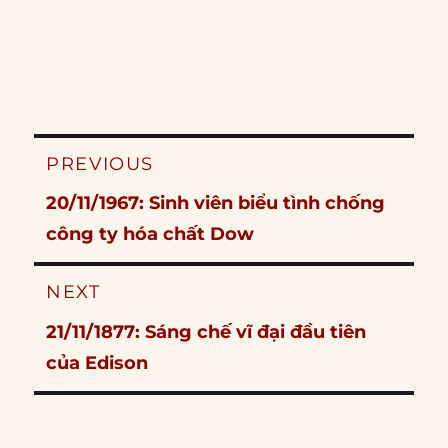
Post
PREVIOUS
navigation
Previous
20/11/1967: Sinh viên biểu tình chống
post:
công ty hóa chất Dow
NEXT
Next
21/11/1877: Sáng chế vĩ đại đầu tiên
post:
của Edison