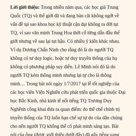
Lời giới thiệu:
Trong nhiều năm qua, các học giả Trung
Quốc (TQ) và thế giới đã và đang bàn cãi không ngớt về
vấn đề tại sao khoa học kỹ thuật cận đại không ra đời tại
TQ, vì sao văn minh Trung Hoa thời cổ từng dẫn đầu thế
giới nhưng về sau lại tụt hậu. Có nhiều ý kiến khác nhau.
Ví dụ Dương Chấn Ninh cho rằng đó là do người TQ
không có tư duy logic, hoặc tư duy truyền thống của họ
không có phương pháp suy diễn. Lê Minh nói đó là do
người TQ kém thông minh nhưng lại tự cho là thông
minh… Trong bài nói ngày 1/7/2017 tại lễ tốt nghiệp của
các học viên Viện Nghiên cứu phát triển quốc gia thuộc Đại
học Bắc Kinh, nhà kinh tế nổi tiếng TQ Trương Duy
Nghênh công khai đưa ra quan điểm: do thể chế chính trị
truyền thống của TQ luôn hạn chế sự tự do của dân chúng
cho nên người TQ không thể có phát minh sáng tạo. Bài
nói của ông (được giới thiệu dưới đây) đã gây tiếng vang