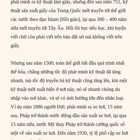
phát minh ra kỹ thuật làm giấy, nhưng đến sau năm 751, kỹ
thuật sản xuất giấy của Trung Quốc mới truyền tới thế giới
các nước theo đạo Islam [Hồi giáo], lại qua 300 – 400 năm
nữa mới truyền tới Tây Âu. Hồi tôi học tiểu học, khi luyện
viết chữ còn phải viết trên bàn đất sét mà không viết trên
giấy.
Nhưng sau năm 1500, toàn thế giới bắt đầu quá trình nhất
thể hóa, chẳng những tốc độ phát minh kỹ thuật đã tăng
nhanh, mà tốc độ truyền bá kỹ thuật cũng tăng lên, khi một
kỹ thuật mới xuất hiện ở nơi này, nó sẽ nhanh chóng du
nhập vào nơi khác, và sẽ có ảnh hưởng lớn đến nhân loại.
Ví dụ năm 1886 người Đức phát minh ra xe hơi, 15 năm
sau, Pháp trở thành nước đứng đầu sản xuất xe hơi, lại qua
15 năm nữa, nước Mỹ thay Pháp trở thành cường quốc số
một về sản xuất xe hơi. Đến năm 1930, tỷ lệ phổ cập xe hơi