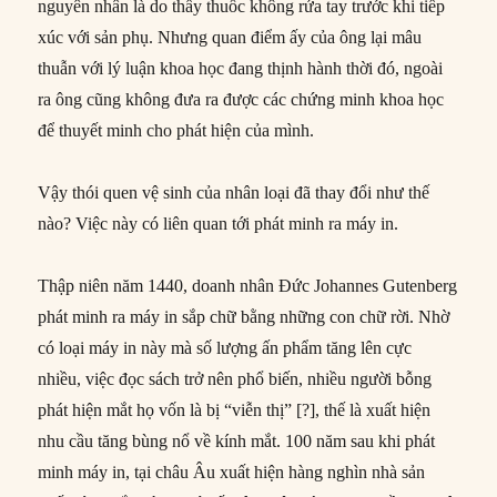
nguyên nhân là do thầy thuốc không rửa tay trước khi tiếp
xúc với sản phụ. Nhưng quan điểm ấy của ông lại mâu
thuẫn với lý luận khoa học đang thịnh hành thời đó, ngoài
ra ông cũng không đưa ra được các chứng minh khoa học
để thuyết minh cho phát hiện của mình.
Vậy thói quen vệ sinh của nhân loại đã thay đổi như thế
nào? Việc này có liên quan tới phát minh ra máy in.
Thập niên năm 1440, doanh nhân Đức Johannes Gutenberg
phát minh ra máy in sắp chữ bằng những con chữ rời. Nhờ
có loại máy in này mà số lượng ấn phẩm tăng lên cực
nhiều, việc đọc sách trở nên phổ biến, nhiều người bỗng
phát hiện mắt họ vốn là bị “viễn thị” [?], thế là xuất hiện
nhu cầu tăng bùng nổ về kính mắt. 100 năm sau khi phát
minh máy in, tại châu Âu xuất hiện hàng nghìn nhà sản