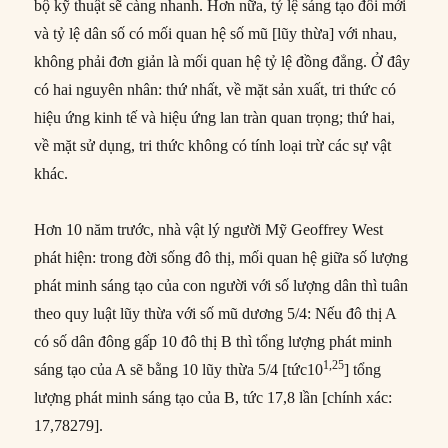
bộ kỹ thuật sẽ càng nhanh. Hơn nữa, tỷ lệ sáng tạo đổi mới
và tỷ lệ dân số có mối quan hệ số mũ [lũy thừa] với nhau,
không phải đơn giản là mối quan hệ tỷ lệ đồng đẳng. Ở đây
có hai nguyên nhân: thứ nhất, về mặt sản xuất, tri thức có
hiệu ứng kinh tế và hiệu ứng lan tràn quan trọng; thứ hai,
về mặt sử dụng, tri thức không có tính loại trừ các sự vật
khác.
Hơn 10 năm trước, nhà vật lý người Mỹ Geoffrey West
phát hiện: trong đời sống đô thị, mối quan hệ giữa số lượng
phát minh sáng tạo của con người với số lượng dân thì tuân
theo quy luật lũy thừa với số mũ dương 5/4: Nếu đô thị A
có số dân đông gấp 10 đô thị B thì tổng lượng phát minh
1,25
sáng tạo của A sẽ bằng 10 lũy thừa 5/4 [tức10
] tổng
lượng phát minh sáng tạo của B, tức 17,8 lần [chính xác:
17,78279].