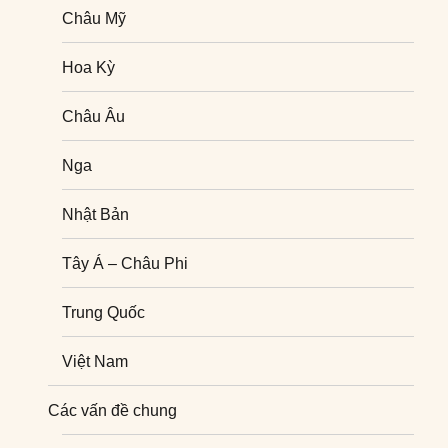
Châu Mỹ
Hoa Kỳ
Châu Âu
Nga
Nhật Bản
Tây Á – Châu Phi
Trung Quốc
Việt Nam
Nghiên cứu quốc tế
Các vấn đề chung