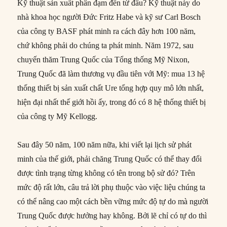
Kỹ thuật sản xuất phân đạm đến từ đâu? Kỹ thuật này do
nhà khoa học người Đức Fritz Habe và kỹ sư Carl Bosch
của công ty BASF phát minh ra cách đây hơn 100 năm,
chứ không phải do chúng ta phát minh. Năm 1972, sau
chuyến thăm Trung Quốc của Tổng thống Mỹ Nixon,
Trung Quốc đã làm thương vụ đầu tiên với Mỹ: mua 13 hệ
thống thiết bị sản xuất chất Ure tổng hợp quy mô lớn nhất,
hiện đại nhất thế giới hồi ấy, trong đó có 8 hệ thống thiết bị
của công ty Mỹ Kellogg.
Sau đây 50 năm, 100 năm nữa, khi viết lại lịch sử phát
minh của thế giới, phải chăng Trung Quốc có thể thay đổi
được tình trạng từng không có tên trong bộ sử đó? Trên
mức độ rất lớn, câu trả lời phụ thuộc vào việc liệu chúng ta
có thể nâng cao một cách bền vững mức độ tự do mà người
Trung Quốc được hưởng hay không. Bởi lẽ chỉ có tự do thì