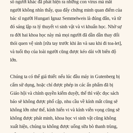
số người khác đã phát hiện ra những con virus mà mắt
người không nhìn thấy, qua đấy chứng minh quan điểm của
bác sĩ người Hungari Ignaz Semmelweis là đúng đắn, và từ
đó sáng lập ra lý thuyết vi sinh vật và vi khuẩn học. Nhờ sự
ra đời hai khoa học này mà mọi người đã dần dần thay đổi
thói quen vệ sinh [rửa tay trước khi ăn và sau khi đi toa-let],
và tuổi thọ của loài người cũng được kéo dài với biên độ
lớn.
Chúng ta có thể giả thiết: nếu lúc đầu máy in Gutenberg bị
cấm sử dụng, hoặc chỉ được phép in các ấn phẩm đã bị
Giáo hội và chính quyền kiểm duyệt, thế thì việc đọc sách
báo sẽ không được phổ cập, nhu cầu về kính mắt cũng sẽ
không lớn như thế, kính hiển vi và kính viễn vọng cũng sẽ
không được phát minh, khoa học vi sinh vật cũng không
xuất hiện, chúng ta không được uống sữa bò thanh trùng,