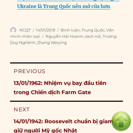
Ukraine là Trung Quốc nên mở cửa hơn
Author
Posted
Categories
NCQT
14/01/2019
Bình luận
,
Trung Quốc
,
Văn
on
Tags
minh nhân loại
Nguyễn Hải Hoành
,
sách nói
,
Trương
Duy Nghênh
,
Zhang Weiying
Post
PREVIOUS
navigation
Previous
13/01/1962: Nhiệm vụ bay đầu tiên
post:
trong Chiến dịch Farm Gate
NEXT
Next
14/01/1942: Roosevelt chuẩn bị giam
post:
giữ người Mỹ gốc Nhật