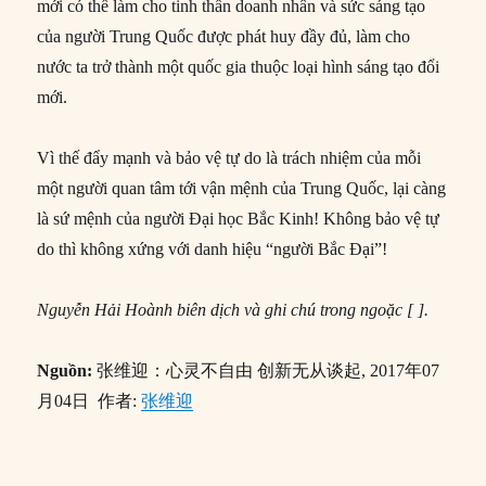
mới có thể làm cho tinh thần doanh nhân và sức sáng tạo
của người Trung Quốc được phát huy đầy đủ, làm cho
nước ta trở thành một quốc gia thuộc loại hình sáng tạo đổi
mới.
Vì thế đẩy mạnh và bảo vệ tự do là trách nhiệm của mỗi
một người quan tâm tới vận mệnh của Trung Quốc, lại càng
là sứ mệnh của người Đại học Bắc Kinh! Không bảo vệ tự
do thì không xứng với danh hiệu “người Bắc Đại”!
Nguyễn Hải Hoành
biên dịch và ghi chú trong ngoặc [ ].
Nguồn:
张维迎：心灵不自由 创新无从谈起, 2017年07
月04日 作者:
张维迎