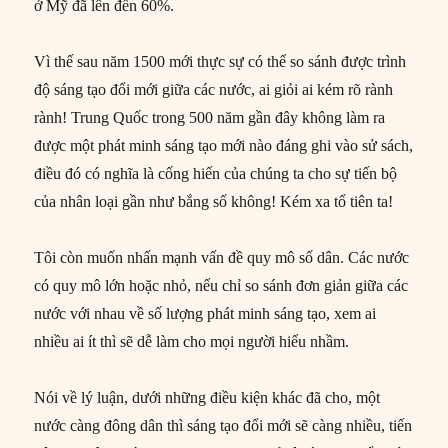
ở Mỹ đã lên đến 60%.
Vì thế sau năm 1500 mới thực sự có thể so sánh được trình
độ sáng tạo đổi mới giữa các nước, ai giỏi ai kém rõ rành
rành! Trung Quốc trong 500 năm gần đây không làm ra
được một phát minh sáng tạo mới nào đáng ghi vào sử sách,
điều đó có nghĩa là cống hiến của chúng ta cho sự tiến bộ
của nhân loại gần như bắng số không! Kém xa tổ tiên ta!
Tôi còn muốn nhấn mạnh vấn đề quy mô số dân. Các nước
có quy mô lớn hoặc nhỏ, nếu chỉ so sánh đơn giản giữa các
nước với nhau về số lượng phát minh sáng tạo, xem ai
nhiều ai ít thì sẽ dễ làm cho mọi người hiểu nhầm.
Nói về lý luận, dưới những điều kiện khác đã cho, một
nước càng đông dân thì sáng tạo đổi mới sẽ càng nhiều, tiến