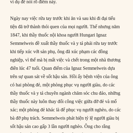
ví dụ để nói rõ điểm này.
Ngày nay việc rửa tay trước khi ăn và sau khi đi đại tiểu
tiện đã trở thành thói quen của mọi người. Thế nhưng năm
1847, khi thầy thuốc nội khoa người Hungari Ignaz
Semmelweis đề xuất thầy thuốc và y tá phải rửa tay trước
khi tiếp xúc với sản phụ, ông đã xúc phạm các đồng
nghiệp, vì thế mà bị mất việc và chết trong một nhà thương
điên lúc 47 tuổi. Quan điểm của Ignaz Semmelweis dựa
trên sự quan sát về sốt hậu sản. Hồi ấy bệnh viện của ông
có hai phòng đẻ, một phòng phục vụ người giàu, do các
thầy thuốc và y tá chuyên ngành chăm sóc chu đáo, những
thầy thuốc này luôn thay đổi công việc giữa đỡ đẻ và mổ
xác; một phòng đẻ khác là để phục vụ người nghèo, do các
bà đỡ phụ trách. Semmelweis phát hiện tỷ lệ người giàu bị
sốt hậu sản cao gấp 3 lần người nghèo. Ông cho rằng