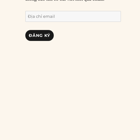
Địa
chỉ
email
ĐĂNG KÝ