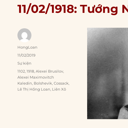
11/02/1918: Tướng 
Author
HongLoan
Posted
11/02/2019
on
Categories
Sự kiện
Tags
1102
,
1918
,
Alexei Brusilov
,
Alexei Maximovitch
Kaledin
,
Bolshevik
,
Cossack
,
Lê Thị Hồng Loan
,
Liên Xô