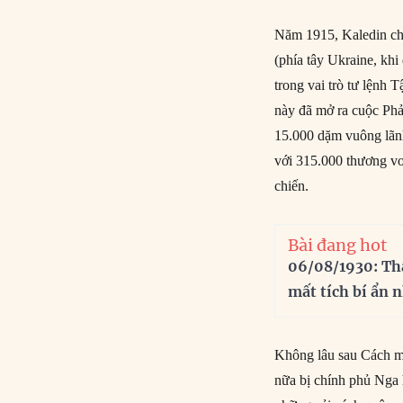
Năm 1915, Kaledin chiế
(phía tây Ukraine, kh
trong vai trò tư lệnh
này đã mở ra cuộc Phả
15.000 dặm vuông lãnh
với 315.000 thương vo
chiến.
Bài đang hot
06/08/1930: Th
mất tích bí ẩn 
Không lâu sau Cách mạ
nữa bị chính phủ Nga 