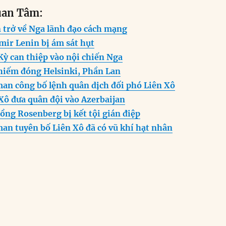
m
e
h
el
ri
h
uan Tâm:
i
ss
at
e
n
a
n trở về Nga lãnh đạo cách mạng
e
s
g
t
re
mir Lenin bị ám sát hụt
n
A
r
Kỳ can thiệp vào nội chiến Nga
g
p
a
chiếm đóng Helsinki, Phần Lan
er
p
m
an công bố lệnh quân dịch đối phó Liên Xô
Xô đưa quân đội vào Azerbaijan
ồng Rosenberg bị kết tội gián điệp
an tuyên bố Liên Xô đã có vũ khí hạt nhân