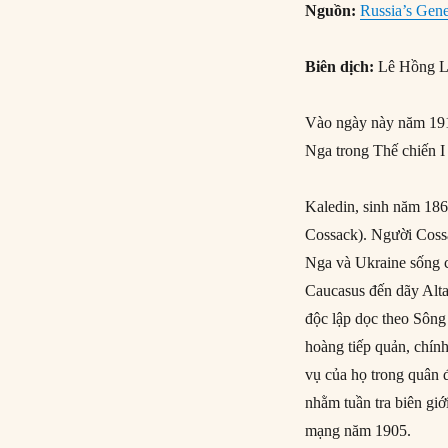
Nguồn:
Russia’s Gene
Biên dịch:
Lê Hồng L
Vào ngày này năm 191
Nga trong Thế chiến I 
Kaledin, sinh năm 186
Cossack). Người Coss
Nga và Ukraine sống c
Caucasus đến dãy Alta
độc lập dọc theo Sôn
hoàng tiếp quản, chín
vụ của họ trong quân 
nhằm tuần tra biên giớ
mạng năm 1905.