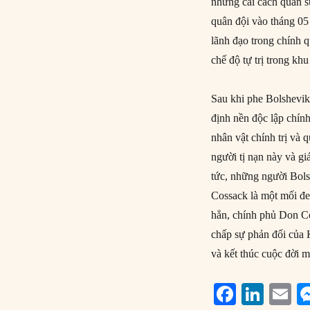
những cải cách quân sự
quân đội vào tháng 05
lãnh đạo trong chính 
chế độ tự trị trong khu
Sau khi phe Bolshevi
định nền độc lập chín
nhân vật chính trị và 
người tị nạn này và gi
tức, những người Bols
Cossack là một mối đe
hẳn, chính phủ Don Co
chấp sự phản đối của 
và kết thúc cuộc đời 
F
Li
E