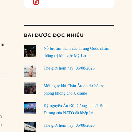
Informatio
03/08/2026
Đặt cược vào thất bại: Các quỹ đầu tư mạo
hiểm quốc gia và khía cạnh chính trị của vốn
rủi ro
02/08/2026
BÀI ĐƯỢC ĐỌC NHIỀU
Làm thế nào để kết thúc Chiến tranh Iran?
tâm
Nỗ lực âm thầm của Trung Quốc nhằm
01/08/2026
thống trị khu vực Mỹ Latinh
Chiến lược kế tiếp của Bắc Kinh ở Biển Đông
31/07/2026
Thế giới hôm nay: 06/08/2026
Trật tự thế giới mới: Các nước nhỏ sẽ luôn
phải chịu đựng?
Mối nguy khi Châu Âu do dự hỗ trợ
30/07/2026
phòng không cho Ukraine
Tập tìm cách chôn vùi bê bối chấn động vòng
Kỷ nguyên Ấn Độ Dương - Thái Bình
tròn thân cận của mình
Dương của NATO đã khép lại
n
29/07/2026
i
Thế giới hôm nay: 05/08/2026
LOAD MORE