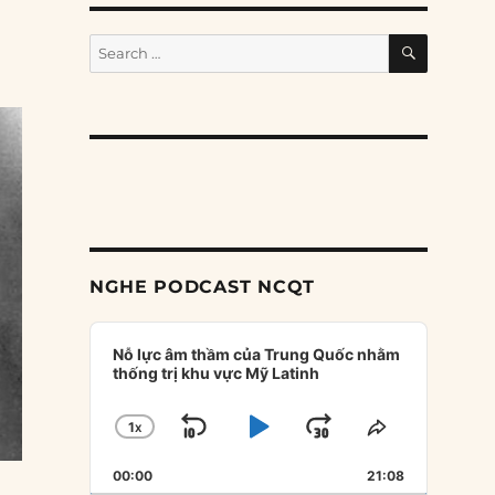
SEARCH
Search
for:
NGHE PODCAST NCQT
Audio
Player
Nỗ lực âm thầm của Trung Quốc nhằm
thống trị khu vực Mỹ Latinh
1
X
SKIP
PLAY
JUMP
CHANGE
SHARE
PLAYBACK
THIS
BACKWARD
PAUSE
FORWARD
00:00
RATE
21:08
EPISODE