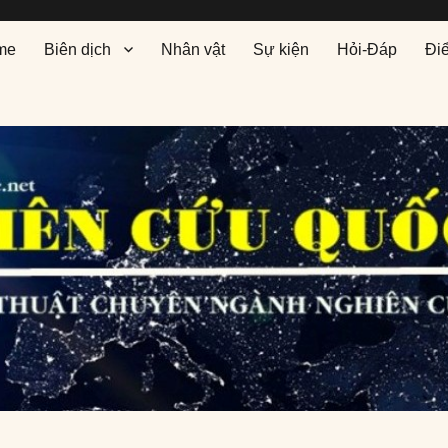
me
Biên dịch
Nhân vật
Sự kiện
Hỏi-Đáp
Đi