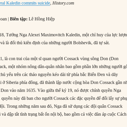
ral Kaledin commits suicide
,
History.com
oan |
Biên tập:
Lê Hồng Hiệp
8, Tướng Nga Alexei Maximovitch Kaledin, một chỉ huy của lực lượ
và là đối thủ kiên định của những người Bolshevik, đã tự sát.
1, là con trai của một sĩ quan người Cossack vùng sông Don (Don
ack, một nhóm nông dân-quân nhân bao gồm phần lớn những người g
hủ yếu trên các thảo nguyên kéo dài từ phía bắc Biển Đen và dãy
i ở Siberia phía đông, đã thành lập nước cộng hòa Don Cossack gần n
g Don vào năm 1635. Vào giữa thế kỷ 19, nó được chính quyền Nga
h quyền này đã ban cho người Cossack các đặc quyền để đổi lấy sự ph
đội. Trong những năm sau đó, Nga đã sử dụng các đội quân Cossack
i và dập tắt tình trạng bất ổn nội bộ, bao gồm cả việc đàn áp cuộc Cách