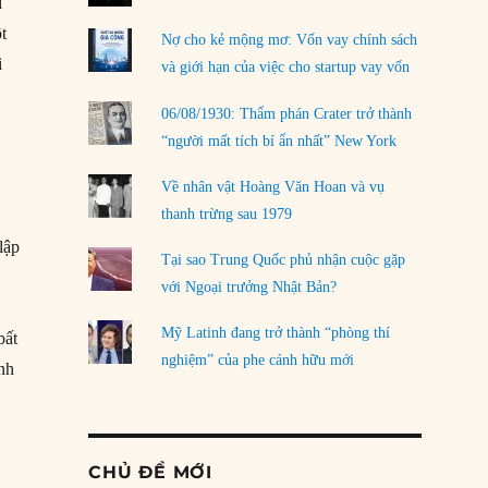
i
t
Nợ cho kẻ mộng mơ: Vốn vay chính sách
i
và giới hạn của việc cho startup vay vốn
06/08/1930: Thẩm phán Crater trở thành
“người mất tích bí ẩn nhất” New York
Về nhân vật Hoàng Văn Hoan và vụ
thanh trừng sau 1979
lập
Tại sao Trung Quốc phủ nhận cuộc gặp
với Ngoại trưởng Nhật Bản?
Mỹ Latinh đang trở thành “phòng thí
bất
nghiệm” của phe cánh hữu mới
ạnh
CHỦ ĐỀ MỚI