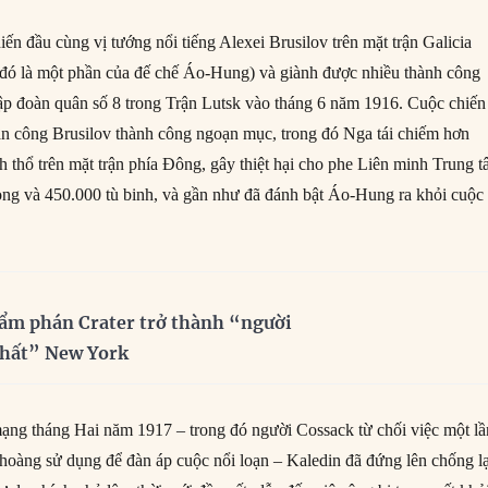
n đầu cùng vị tướng nổi tiếng Alexei Brusilov trên mặt trận Galicia
i đó là một phần của đế chế Áo-Hung) và giành được nhiều thành công
 Tập đoàn quân số 8 trong Trận Lutsk vào tháng 6 năm 1916. Cuộc chiến
n công Brusilov thành công ngoạn mục, trong đó Nga tái chiếm hơn
 thổ trên mặt trận phía Đông, gây thiệt hại cho phe Liên minh Trung 
ng và 450.000 tù binh, và gần như đã đánh bật Áo-Hung ra khỏi cuộc
ẩm phán Crater trở thành “người
nhất” New York
ng tháng Hai năm 1917 – trong đó người Cossack từ chối việc một lầ
hoàng sử dụng để đàn áp cuộc nổi loạn – Kaledin đã đứng lên chống lạ