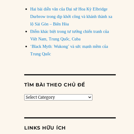
Hai bài diễn văn của Đại sứ Hoa Kỳ Elbridge
Durbrow trong dịp khởi công và khánh thành xa
lộ Sài Gòn – Biên Hòa
Điểm khác biệt trong tư tưởng chiến tranh của
Việt Nam, Trung Quốc, Cuba
‘Black Myth: Wukong’ và sức mạnh mềm của
Trung Quốc
TÌM BÀI THEO CHỦ ĐỀ
Tìm
bài
theo
chủ
đề
LINKS HỮU ÍCH