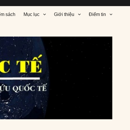
ểm sách
Mục lục
Giới thiệu
Điểm tin