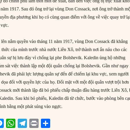
 do chính phủ lâm thời mới đề xuất, dẫn đến việc ông bị trục xuất khỏ
 năm 1917. Sau đó ông trở lại vùng Don Cossack, nơi ông trở thành mộ
quyền địa phương khi họ có cùng quan điểm với ông về việc quay trở lạ
 vực.
k lên nắm quyền vào tháng 11 năm 1917, vùng Don Cossack đã khẳng
h thức của mình trước nhà nước Liên Xô, trở thành nơi ẩn náu cho các
quân sự bị lưu đày vì chống lại phe Bolshevik. Kaledin ủng hộ những
ám sát việc thành lập một đội quân chống lại Bolshevik. Gần như ngay 
hevik đã phái lực lượng quân sự đến để chiếm lại khu vực, xem người
 dọa đối với quyền lực của họ. Đối mặt với một đội quân vượt trội hơn
ssack mới thành lập đã bỏ phiếu chấp thuận đầu hàng trước Liên Xô, 
Kaledin. Sau khi bỏ phiếu, Kaledin đã từ chức, bước vào phòng bên c
mình bằng một phát súng vào ngực.
M
W
T
P
S