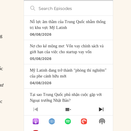
Search
Episodes
Nỗ lực âm thầm của Trung Quốc nhằm thống
trị khu vực Mỹ Latinh
06/08/2026
ng
Nợ cho kẻ mộng mơ: Vốn vay chính sách và
giới hạn của việc cho startup vay vốn
05/08/2026
ốc
Mỹ Latinh đang trở thành “phòng thí nghiệm”
của phe cánh hữu mới
04/08/2026
hư
Tại sao Trung Quốc phủ nhận cuộc gặp với
Ngoại trưởng Nhật Bản?
ục
04/08/2026
PREVIOUS
SHOW
NEXT
EPISODE
EPISODES
EPISODE
Điểm mù chiến lược của Trump tại Thái Bình
Show
LIST
Dương
Podcast