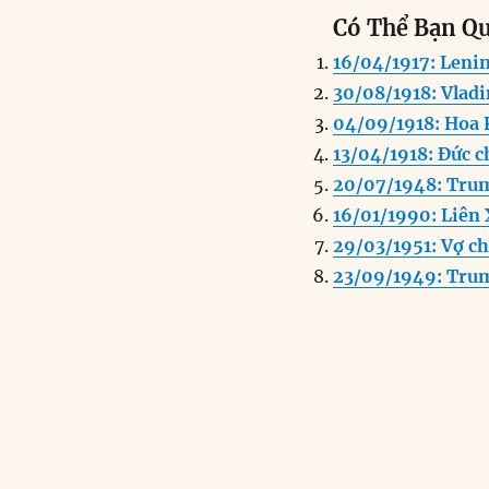
a
n
Có Thể Bạn Q
c
k
a
16/04/1917: Leni
e
e
l
30/08/1918: Vladi
b
d
04/09/1918: Hoa 
o
I
13/04/1918: Đức 
o
n
20/07/1948: Trum
k
16/01/1990: Liên 
29/03/1951: Vợ ch
23/09/1949: Trum