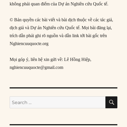
không phải quan điểm của Dự án Nghiên cứu Quốc tế.
© Bản quyền các bài viết và bài dịch thuộc về các tác giả,
dịch giả và Dự án Nghiên cứu Quốc tế. Mọi bài đăng lại,
trích dẫn phải ghi rõ nguồn và dẫn link tới bài gốc trên
Nghiencuuquocte.org
Mọi góp ý, liên hệ xin gửi về: Lê Hồng Hiệp,
nghiencuuquocte@gmail.com
SE
Search
for: