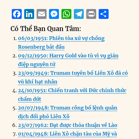
F
Li
E
M
W
T
P
S
a
n
m
e
h
el
ri
h
Có Thể Bạn Quan Tâm:
c
k
ai
ss
at
e
n
a
06/03/1951: Phiên tòa xử vợ chồng
e
e
l
e
s
g
t
re
Rosenberg bắt đầu
b
d
n
A
r
09/12/1950: Harry Gold vào tù vì vụ gián
o
I
g
p
a
điệp nguyên tử
o
n
er
p
m
23/09/1949: Truman tuyên bố Liên Xô đã có
k
vũ khí hạt nhân
24/10/1951: Chiến tranh với Đức chính thức
chấm dứt
20/07/1948: Truman công bố lệnh quân
dịch đối phó Liên Xô
23/07/1962: Đạt được thỏa thuận về Lào
01/04/1948: Liên Xô chặn tàu của Mỹ và