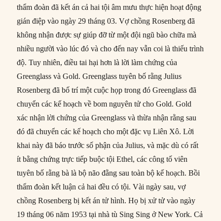
thẩm đoàn đã kết án cả hai tội âm mưu thực hiện hoạt động
gián điệp vào ngày 29 tháng 03. Vợ chồng Rosenberg đã
không nhận được sự giúp đỡ từ một đội ngũ bào chữa mà
nhiều người vào lúc đó và cho đến nay vẫn coi là thiếu trình
độ. Tuy nhiên, điều tai hại hơn là lời làm chứng của
Greenglass và Gold. Greenglass tuyên bố rằng Julius
Rosenberg đã bố trí một cuộc họp trong đó Greenglass đã
chuyển các kế hoạch về bom nguyên tử cho Gold. Gold
xác nhận lời chứng của Greenglass và thừa nhận rằng sau
đó đã chuyển các kế hoạch cho một đặc vụ Liên Xô. Lời
khai này đã báo trước số phận của Julius, và mặc dù có rất
ít bằng chứng trực tiếp buộc tội Ethel, các công tố viên
tuyên bố rằng bà là bộ não đằng sau toàn bộ kế hoạch. Bồi
thẩm đoàn kết luận cả hai đều có tội. Vài ngày sau, vợ
chồng Rosenberg bị kết án tử hình. Họ bị xử tử vào ngày
19 tháng 06 năm 1953 tại nhà tù Sing Sing ở New York. Cả