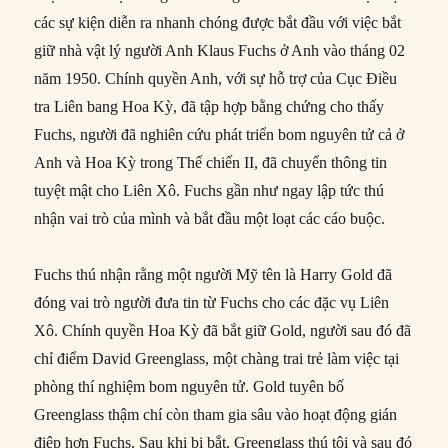
các sự kiện diễn ra nhanh chóng được bắt đầu với việc bắt
giữ nhà vật lý người Anh Klaus Fuchs ở Anh vào tháng 02
năm 1950. Chính quyền Anh, với sự hỗ trợ của Cục Điều
tra Liên bang Hoa Kỳ, đã tập hợp bằng chứng cho thấy
Fuchs, người đã nghiên cứu phát triển bom nguyên tử cả ở
Anh và Hoa Kỳ trong Thế chiến II, đã chuyển thông tin
tuyệt mật cho Liên Xô. Fuchs gần như ngay lập tức thú
nhận vai trò của mình và bắt đầu một loạt các cáo buộc.
Fuchs thú nhận rằng một người Mỹ tên là Harry Gold đã
đóng vai trò người đưa tin từ Fuchs cho các đặc vụ Liên
Xô. Chính quyền Hoa Kỳ đã bắt giữ Gold, người sau đó đã
chỉ điểm David Greenglass, một chàng trai trẻ làm việc tại
phòng thí nghiệm bom nguyên tử. Gold tuyên bố
Greenglass thậm chí còn tham gia sâu vào hoạt động gián
điệp hơn Fuchs. Sau khi bị bắt, Greenglass thú tội và sau đó