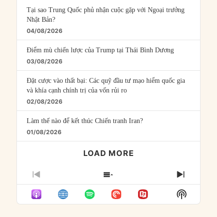
Tại sao Trung Quốc phủ nhận cuộc gặp với Ngoại trưởng
Nhật Bản?
04/08/2026
Điểm mù chiến lược của Trump tại Thái Bình Dương
03/08/2026
Đặt cược vào thất bại: Các quỹ đầu tư mạo hiểm quốc gia
và khía cạnh chính trị của vốn rủi ro
02/08/2026
Làm thế nào để kết thúc Chiến tranh Iran?
01/08/2026
LOAD MORE
PREVIOUS
SHOW
NEXT
EPISODE
EPISODES
EPISO
Show
LIST
Podcast
Informat