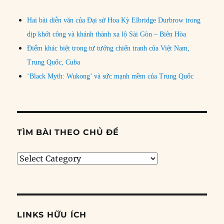
Hai bài diễn văn của Đại sứ Hoa Kỳ Elbridge Durbrow trong
dịp khởi công và khánh thành xa lộ Sài Gòn – Biên Hòa
Điểm khác biệt trong tư tưởng chiến tranh của Việt Nam,
Trung Quốc, Cuba
‘Black Myth: Wukong’ và sức mạnh mềm của Trung Quốc
TÌM BÀI THEO CHỦ ĐỀ
Tìm
bài
theo
chủ
đề
LINKS HỮU ÍCH