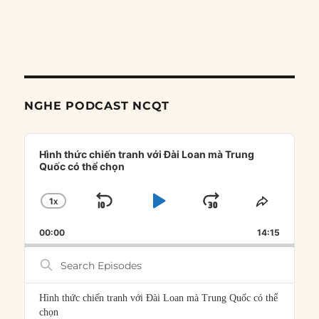
NGHE PODCAST NCQT
Audio
Player
Hình thức chiến tranh với Đài Loan mà Trung
Quốc có thể chọn
1
X
SKIP
PLAY
JUMP
CHANGE
SHARE
PLAYBACK
THIS
BACKWARD
PAUSE
FORWARD
00:00
RATE
14:15
EPISOD
Search
Episodes
Hình thức chiến tranh với Đài Loan mà Trung Quốc có thể
chọn