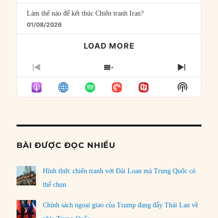
Làm thế nào để kết thúc Chiến tranh Iran?
01/08/2026
LOAD MORE
PREVIOUS
SHOW
NEXT
EPISODE
EPISODES
EPISO
Show
LIST
Podcast
Informat
BÀI ĐƯỢC ĐỌC NHIỀU
Hình thức chiến tranh với Đài Loan mà Trung Quốc có
thể chọn
Chính sách ngoại giao của Trump đang đẩy Thái Lan về