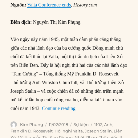
Nguồn:
Yalta Conference ends
,
History.com
Biên dịch:
Nguyễn Thị Kim Phụng
Vào ngày này năm 1945, một tuần đàm phán căng thẳng
giữa các nhà lãnh đạo của ba cường quốc Đồng minh chủ
chốt đã kết thúc tại Yalta, một thị trấn du lịch của Liên Xô
trên Biển Đen. Đây là hội nghị thứ hai của các nhà lãnh đạo
“Tam Cường” – Tổng thống Mỹ Franklin D. Roosevelt,
Thủ tướng Anh Winston Churchill, và Thủ tướng Liên Xô
Joseph Stalin – và cuộc chiến đã có những tiến triển mạnh
mẽ kể từ lần họp cuối cùng của họ, diễn ra tại Tehran vào
“11/02/1945: Hội nghị Yalta kết
cuối năm 1943.
Continue reading
Author
Posted
Categories
Tags
Kim Phụng
11/02/2018
Sự kiện
1102
,
Anh
,
on
Franklin D. Roosevelt
,
Hội nghị Yalta
,
Joseph Stalin
,
Liên
Xô
,
Mỹ
,
Nguyễn Thị Kim Phụng
,
Nhật
,
Pháp
,
Thế chiến II
,