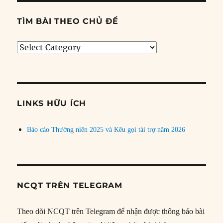
TÌM BÀI THEO CHỦ ĐỀ
Tìm
bài
theo
chủ
đề
LINKS HỮU ÍCH
Báo cáo Thường niên 2025 và Kêu gọi tài trợ năm 2026
NCQT TRÊN TELEGRAM
Theo dõi NCQT trên Telegram để nhận được thông báo bài