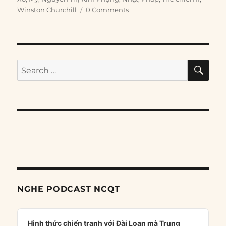
Winston Churchill
0 Comments
SE
Search
for:
NGHE PODCAST NCQT
Audio
Player
Hình thức chiến tranh với Đài Loan mà Trung