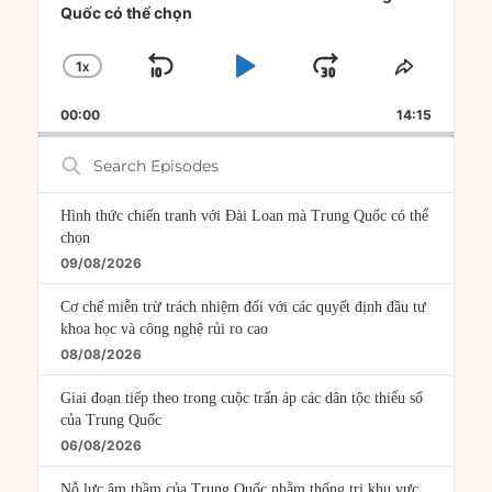
Quốc có thể chọn
1
X
SKIP
PLAY
JUMP
CHANGE
SHARE
PLAYBACK
THIS
BACKWARD
PAUSE
FORWARD
00:00
RATE
14:15
EPISOD
Search
Episodes
Hình thức chiến tranh với Đài Loan mà Trung Quốc có thể
chọn
09/08/2026
Cơ chế miễn trừ trách nhiệm đối với các quyết định đầu tư
khoa học và công nghệ rủi ro cao
08/08/2026
Giai đoạn tiếp theo trong cuộc trấn áp các dân tộc thiểu số
của Trung Quốc
06/08/2026
Nỗ lực âm thầm của Trung Quốc nhằm thống trị khu vực