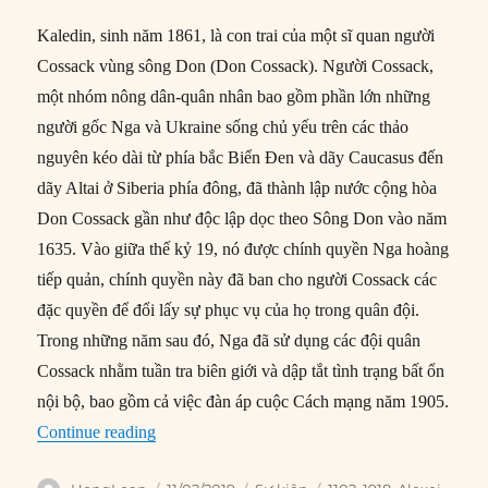
Kaledin, sinh năm 1861, là con trai của một sĩ quan người
Cossack vùng sông Don (Don Cossack). Người Cossack,
một nhóm nông dân-quân nhân bao gồm phần lớn những
người gốc Nga và Ukraine sống chủ yếu trên các thảo
nguyên kéo dài từ phía bắc Biển Đen và dãy Caucasus đến
dãy Altai ở Siberia phía đông, đã thành lập nước cộng hòa
Don Cossack gần như độc lập dọc theo Sông Don vào năm
1635. Vào giữa thế kỷ 19, nó được chính quyền Nga hoàng
tiếp quản, chính quyền này đã ban cho người Cossack các
đặc quyền để đổi lấy sự phục vụ của họ trong quân đội.
Trong những năm sau đó, Nga đã sử dụng các đội quân
Cossack nhằm tuần tra biên giới và dập tắt tình trạng bất ổn
nội bộ, bao gồm cả việc đàn áp cuộc Cách mạng năm 1905.
“11/02/1918: Tướng Nga Kaledin tự sát”
Continue reading