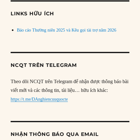
chủ
đề
LINKS HỮU ÍCH
Báo cáo Thường niên 2025 và Kêu gọi tài trợ năm 2026
NCQT TRÊN TELEGRAM
Theo dõi NCQT trên Telegram để nhận được thông báo bài
viết mới và các thông tin, tài liệu… hữu ích khác:
https://t.me/DAnghiencuuquocte
NHẬN THÔNG BÁO QUA EMAIL