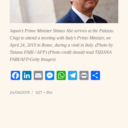
Japan’s Prime Minister Shinzo Abe arrives at the Palazzo
Chigi to attend a meeting with Italy’s Prime Minister, on
April 24, 2019 in Rome, during a visiti in Italy. (Photo by
Tiziana FABI / AFP) (Photo credit should read TIZIANA
FABI/AFP/Getty Images)
F
Li
E
M
W
T
P
S
a
n
m
e
h
el
ri
h
c
k
ai
ss
at
e
n
a
Posted
Full
24/06/2019
627 × 354
on
size
e
e
l
e
s
g
t
re
b
d
n
A
r
o
I
g
p
a