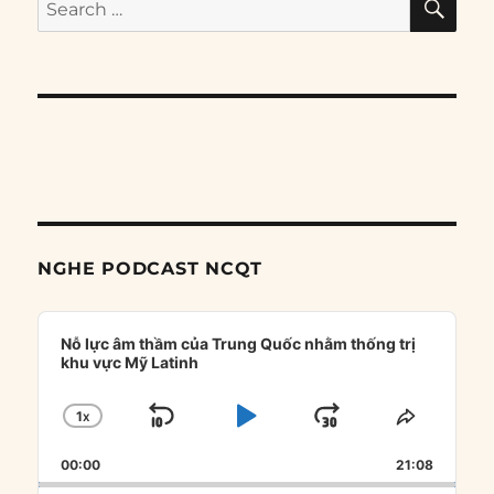
Search
for:
NGHE PODCAST NCQT
Audio
Player
Nỗ lực âm thầm của Trung Quốc nhằm thống trị
khu vực Mỹ Latinh
1
X
SKIP
PLAY
JUMP
CHANGE
SHARE
PLAYBACK
THIS
BACKWARD
PAUSE
FORWARD
00:00
RATE
21:08
EPISOD