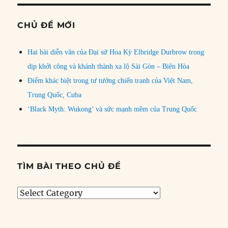
CHỦ ĐỀ MỚI
Hai bài diễn văn của Đại sứ Hoa Kỳ Elbridge Durbrow trong
dịp khởi công và khánh thành xa lộ Sài Gòn – Biên Hòa
Điểm khác biệt trong tư tưởng chiến tranh của Việt Nam,
Trung Quốc, Cuba
‘Black Myth: Wukong’ và sức mạnh mềm của Trung Quốc
TÌM BÀI THEO CHỦ ĐỀ
Tìm
bài
theo