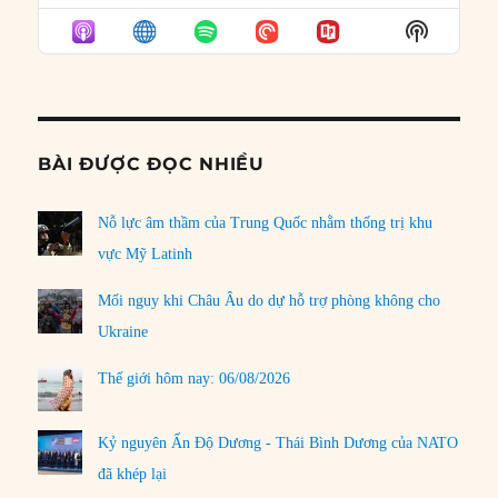
EPISODE
EPISODES
EPISO
Show
LIST
Podcast
Informat
BÀI ĐƯỢC ĐỌC NHIỀU
Nỗ lực âm thầm của Trung Quốc nhằm thống trị khu
vực Mỹ Latinh
Mối nguy khi Châu Âu do dự hỗ trợ phòng không cho
Ukraine
Thế giới hôm nay: 06/08/2026
Kỷ nguyên Ấn Độ Dương - Thái Bình Dương của NATO
đã khép lại