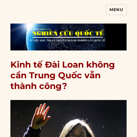
MENU
Nghiên cứu quốc tế
Kinh tế Đài Loan không
cần Trung Quốc vẫn
thành công?