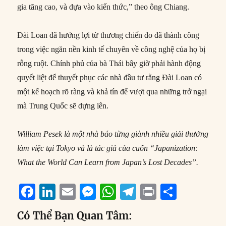
gia tăng cao, và dựa vào kiến thức,” theo ông Chiang.
Đài Loan đã hưởng lợi từ thương chiến do đã thành công
trong việc ngăn nền kinh tế chuyên về công nghệ của họ bị
rỗng ruột. Chính phủ của bà Thái bây giờ phải hành động
quyết liệt để thuyết phục các nhà đầu tư rằng Đài Loan có
một kế hoạch rõ ràng và khả tín để vượt qua những trở ngại
mà Trung Quốc sẽ dựng lên.
William Pesek là một nhà báo từng giành nhiều giải thưởng
làm việc tại Tokyo và là tác giả của cuốn “Japanization:
What the World Can Learn from Japan’s Lost Decades”.
F
Li
E
M
W
T
P
S
a
n
m
e
h
el
ri
h
Có Thể Bạn Quan Tâm:
c
k
ai
ss
at
e
n
a