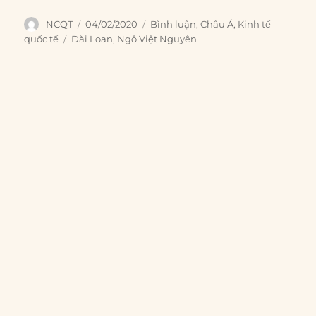
Author
Posted
Categories
NCQT
04/02/2020
Bình luận
,
Châu Á
,
Kinh tế
on
Tags
quốc tế
Đài Loan
,
Ngô Việt Nguyên