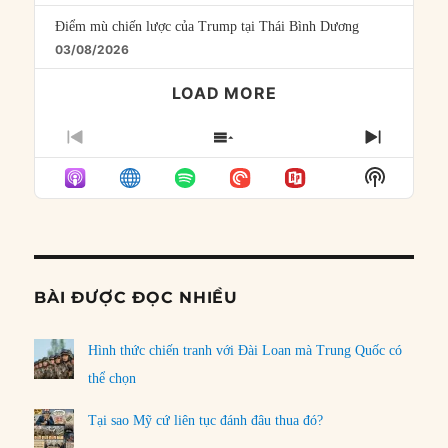
Điểm mù chiến lược của Trump tại Thái Bình Dương
03/08/2026
LOAD MORE
PREVIOUS
SHOW
NEXT
EPISODE
EPISODES
EPISO
Show
LIST
Podcast
Informat
BÀI ĐƯỢC ĐỌC NHIỀU
Hình thức chiến tranh với Đài Loan mà Trung Quốc có
thể chọn
Tại sao Mỹ cứ liên tục đánh đâu thua đó?