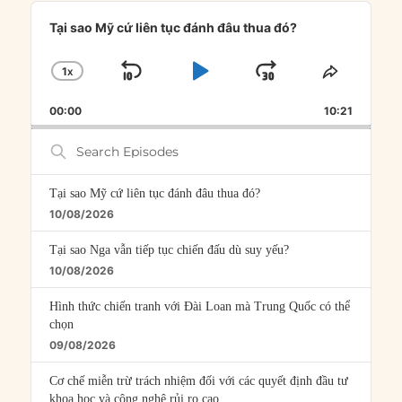
Audio
Player
Tại sao Mỹ cứ liên tục đánh đâu thua đó?
1
X
SKIP
PLAY
JUMP
CHANGE
SHARE
PLAYBACK
THIS
BACKWARD
PAUSE
FORWARD
00:00
RATE
10:21
EPISOD
Search
Episodes
Tại sao Mỹ cứ liên tục đánh đâu thua đó?
10/08/2026
Tại sao Nga vẫn tiếp tục chiến đấu dù suy yếu?
10/08/2026
Hình thức chiến tranh với Đài Loan mà Trung Quốc có thể
chọn
09/08/2026
Cơ chế miễn trừ trách nhiệm đối với các quyết định đầu tư
khoa học và công nghệ rủi ro cao