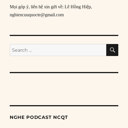
Mọi góp ý, liên hệ xin gửi về: Lê Hồng Hiệp,
nghiencuuquocte@gmail.com
SE
Search
for:
NGHE PODCAST NCQT