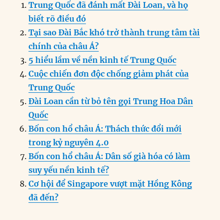
Trung Quốc đã đánh mất Đài Loan, và họ
e
e
l
e
s
g
t
re
biết rõ điều đó
b
d
n
A
r
Tại sao Đài Bắc khó trở thành trung tâm tài
o
I
g
p
a
chính của châu Á?
o
n
er
p
m
5 hiểu lầm về nền kinh tế Trung Quốc
k
Cuộc chiến đơn độc chống giảm phát của
Trung Quốc
Đài Loan cần từ bỏ tên gọi Trung Hoa Dân
Quốc
Bốn con hổ châu Á: Thách thức đổi mới
trong kỷ nguyên 4.0
Bốn con hổ châu Á: Dân số già hóa có làm
suy yếu nền kinh tế?
Cơ hội để Singapore vượt mặt Hồng Kông
đã đến?