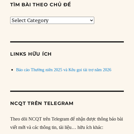
TÌM BÀI THEO CHỦ ĐỀ
Tìm
bài
theo
chủ
đề
LINKS HỮU ÍCH
Báo cáo Thường niên 2025 và Kêu gọi tài trợ năm 2026
NCQT TRÊN TELEGRAM
Theo dõi NCQT trên Telegram để nhận được thông báo bài
viết mới và các thông tin, tài liệu… hữu ích khác: