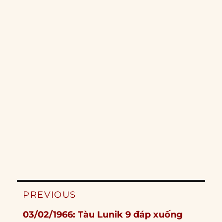
Post
PREVIOUS
navigation
Previous
03/02/1966: Tàu Lunik 9 đáp xuống