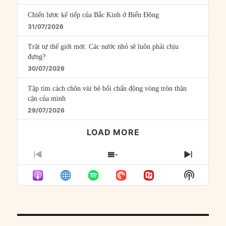
Chiến lược kế tiếp của Bắc Kinh ở Biển Đông
31/07/2026
Trật tự thế giới mới: Các nước nhỏ sẽ luôn phải chịu
đựng?
30/07/2026
Tập tìm cách chôn vùi bê bối chấn động vòng tròn thân
cận của mình
29/07/2026
LOAD MORE
PREVIOUS
SHOW
NEXT
EPISODE
EPISODES
EPISO
Show
LIST
Podcast
Informat