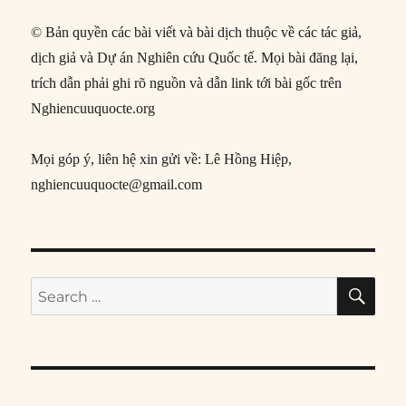
© Bản quyền các bài viết và bài dịch thuộc về các tác giả,
dịch giả và Dự án Nghiên cứu Quốc tế. Mọi bài đăng lại,
trích dẫn phải ghi rõ nguồn và dẫn link tới bài gốc trên
Nghiencuuquocte.org
Mọi góp ý, liên hệ xin gửi về: Lê Hồng Hiệp,
nghiencuuquocte@gmail.com
SE
Search
for: