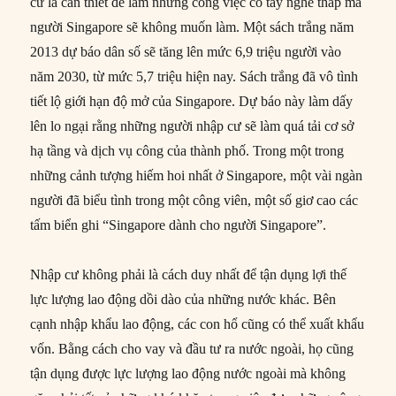
cư là cần thiết để làm những công việc có tay nghề thấp mà
người Singapore sẽ không muốn làm. Một sách trắng năm
2013 dự báo dân số sẽ tăng lên mức 6,9 triệu người vào
năm 2030, từ mức 5,7 triệu hiện nay. Sách trắng đã vô tình
tiết lộ giới hạn độ mở của Singapore. Dự báo này làm dấy
lên lo ngại rằng những người nhập cư sẽ làm quá tải cơ sở
hạ tầng và dịch vụ công của thành phố. Trong một trong
những cảnh tượng hiếm hoi nhất ở Singapore, một vài ngàn
người đã biểu tình trong một công viên, một số giơ cao các
tấm biển ghi “Singapore dành cho người Singapore”.
Nhập cư không phải là cách duy nhất để tận dụng lợi thế
lực lượng lao động dồi dào của những nước khác. Bên
cạnh nhập khẩu lao động, các con hổ cũng có thể xuất khẩu
vốn. Bằng cách cho vay và đầu tư ra nước ngoài, họ cũng
tận dụng được lực lượng lao động nước ngoài mà không