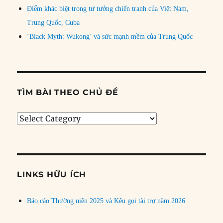
Điểm khác biệt trong tư tưởng chiến tranh của Việt Nam,
Trung Quốc, Cuba
‘Black Myth: Wukong’ và sức mạnh mềm của Trung Quốc
TÌM BÀI THEO CHỦ ĐỀ
Tìm
bài
theo
chủ
đề
LINKS HỮU ÍCH
Báo cáo Thường niên 2025 và Kêu gọi tài trợ năm 2026