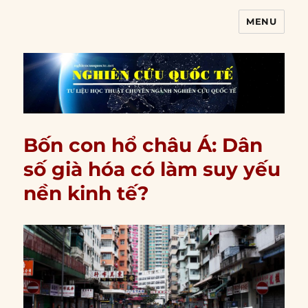
MENU
Nghiên cứu quốc tế
Bốn con hổ châu Á: Dân
số già hóa có làm suy yếu
nền kinh tế?