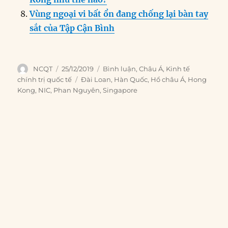
Vùng ngoại vi bất ổn đang chống lại bàn tay
sắt của Tập Cận Bình
Author
Posted
Categories
NCQT
25/12/2019
Bình luận
,
Châu Á
,
Kinh tế
on
Tags
chính trị quốc tế
Đài Loan
,
Hàn Quốc
,
Hổ châu Á
,
Hong
Kong
,
NIC
,
Phan Nguyên
,
Singapore