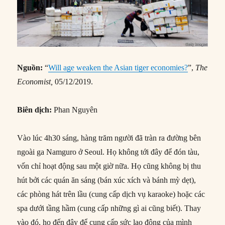
Nguồn:
“
Will age weaken the Asian tiger economies?
”,
The
Economist,
05/12/2019.
Biên dịch:
Phan Nguyên
Vào lúc 4h30 sáng, hàng trăm người đã tràn ra đường bên
ngoài ga Namguro ở Seoul. Họ không tới đây để đón tàu,
vốn chỉ hoạt động sau một giờ nữa. Họ cũng không bị thu
hút bởi các quán ăn sáng (bán xúc xích và bánh mỳ dẹt),
các phòng hát trên lầu (cung cấp dịch vụ karaoke) hoặc các
spa dưới tầng hầm (cung cấp những gì ai cũng biết). Thay
vào đó, họ đến đây để cung cấp sức lao động của mình