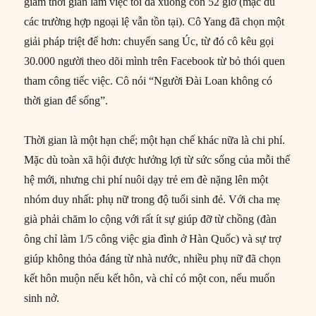
giảm thời gian làm việc tối đa xuống còn 52 giờ (mặc dù
các trường hợp ngoại lệ vẫn tồn tại). Cô Yang đã chọn một
giải pháp triệt để hơn: chuyển sang Úc, từ đó cô kêu gọi
30.000 người theo dõi mình trên Facebook từ bỏ thói quen
tham công tiếc việc. Cô nói “Người Đài Loan không có
thời gian để sống”.
Thời gian là một hạn chế; một hạn chế khác nữa là chi phí.
Mặc dù toàn xã hội được hưởng lợi từ sức sống của mỗi thế
hệ mới, nhưng chi phí nuôi dạy trẻ em đè nặng lên một
nhóm duy nhất: phụ nữ trong độ tuổi sinh đẻ. Với cha mẹ
già phải chăm lo cộng với rất ít sự giúp đỡ từ chồng (đàn
ông chỉ làm 1/5 công việc gia đình ở Hàn Quốc) và sự trợ
giúp không thỏa đáng từ nhà nước, nhiều phụ nữ đã chọn
kết hôn muộn nếu kết hôn, và chỉ có một con, nếu muốn
sinh nở.