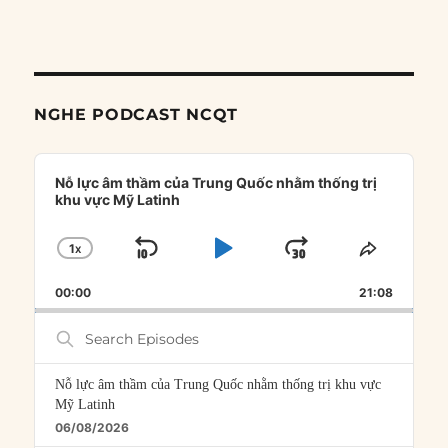
NGHE PODCAST NCQT
Audio
Player
Nỗ lực âm thầm của Trung Quốc nhằm thống trị
khu vực Mỹ Latinh
1
X
SKIP
PLAY
JUMP
CHANGE
SHARE
PLAYBACK
THIS
BACKWARD
PAUSE
FORWARD
00:00
RATE
21:08
EPISOD
Search
Episodes
Nỗ lực âm thầm của Trung Quốc nhằm thống trị khu vực
Mỹ Latinh
06/08/2026