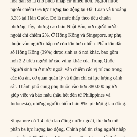
hóa dân số là cho phép nhập cư nhiều hơn. Người nước
ngoài chiếm 6% lực lượng lao động tại Đài Loan và khoảng
3,3% tại Hàn Quốc. Đó là mức thấp theo tiêu chuẩn
phương Tây, nhưng cao hơn Nhật Bản, nơi người nước
ngoài chỉ chiếm 2%. Ở Hồng Kông và Singapore, sự phụ
thuộc vào người nhập cư còn lớn hơn nhiều. Phần lớn dân
số Hồng Kông (39%) được sinh ra ở nơi khác, bao gồm
hơn 2,2 triệu người từ các vùng khác của Trung Quốc.
Người sinh ra ở nước ngoài vẫn chiếm các vị trí cao trong
các tòa án, cơ quan quản lý và thậm chí cả lực lượng cảnh
sát. Thành phố cũng phụ thuộc vào hơn 380.000 người
giúp việc và bảo mẫu (hầu hết đến từ Philippines và
Indonesia), những người chiếm hơn 8% lực lượng lao động.
Singapore có 1,4 triệu lao động nước ngoài, tức hơn một
phần ba lực lượng lao động. Chính phủ tin rằng người nhập