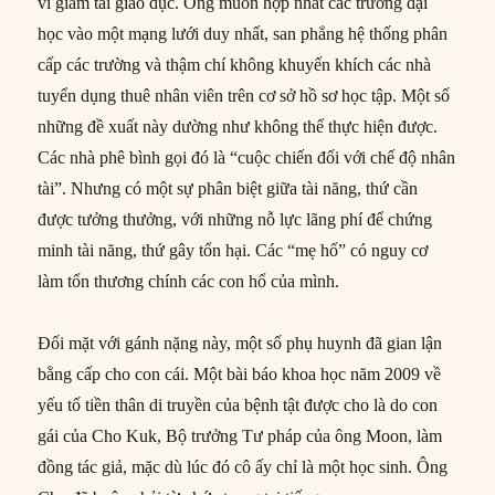
vi giảm tải giáo dục. Ông muốn hợp nhất các trường đại
học vào một mạng lưới duy nhất, san phẳng hệ thống phân
cấp các trường và thậm chí không khuyến khích các nhà
tuyển dụng thuê nhân viên trên cơ sở hồ sơ học tập. Một số
những đề xuất này dường như không thể thực hiện được.
Các nhà phê bình gọi đó là “cuộc chiến đối với chế độ nhân
tài”. Nhưng có một sự phân biệt giữa tài năng, thứ cần
được tưởng thưởng, với những nỗ lực lãng phí để chứng
minh tài năng, thứ gây tổn hại. Các “mẹ hổ” có nguy cơ
làm tổn thương chính các con hổ của mình.
Đối mặt với gánh nặng này, một số phụ huynh đã gian lận
bằng cấp cho con cái. Một bài báo khoa học năm 2009 về
yếu tố tiền thân di truyền của bệnh tật được cho là do con
gái của Cho Kuk, Bộ trưởng Tư pháp của ông Moon, làm
đồng tác giả, mặc dù lúc đó cô ấy chỉ là một học sinh. Ông