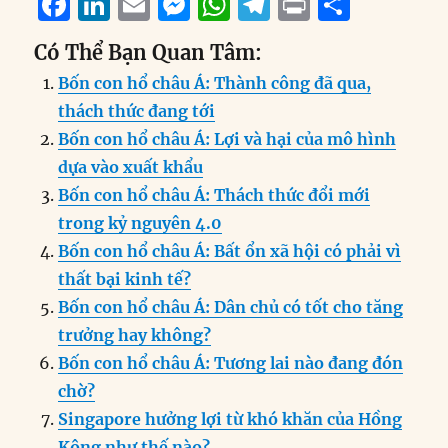
F
Li
E
M
W
T
P
S
a
n
m
e
h
el
ri
h
Có Thể Bạn Quan Tâm:
c
k
ai
ss
at
e
n
a
Bốn con hổ châu Á: Thành công đã qua,
e
e
l
e
s
g
t
re
thách thức đang tới
b
d
n
A
r
Bốn con hổ châu Á: Lợi và hại của mô hình
o
I
g
p
a
dựa vào xuất khẩu
o
n
er
p
m
Bốn con hổ châu Á: Thách thức đổi mới
k
trong kỷ nguyên 4.0
Bốn con hổ châu Á: Bất ổn xã hội có phải vì
thất bại kinh tế?
Bốn con hổ châu Á: Dân chủ có tốt cho tăng
trưởng hay không?
Bốn con hổ châu Á: Tương lai nào đang đón
chờ?
Singapore hưởng lợi từ khó khăn của Hồng
Kông như thế nào?