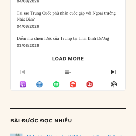
04/08/2026
Tại sao Trung Quốc phủ nhận cuộc gặp với Ngoại trưởng
Nhật Bản?
04/08/2026
Điểm mù chiến lược của Trump tại Thái Bình Dương
03/08/2026
LOAD MORE
PREVIOUS
SHOW
NEXT
EPISODE
EPISODES
EPISO
Show
LIST
Podcast
Informat
BÀI ĐƯỢC ĐỌC NHIỀU