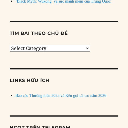
‘Black Myth: Wukong’ và sức mạnh mềm của Trung Quốc
TÌM BÀI THEO CHỦ ĐỀ
Tìm
bài
theo
chủ
đề
LINKS HỮU ÍCH
Báo cáo Thường niên 2025 và Kêu gọi tài trợ năm 2026
NCQT TRÊN TELEGRAM