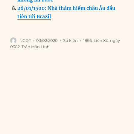
26/01/1500: Nhà thám hiểm châu Âu đầu
tiên tới Brazil
Author
Posted
Categories
Tags
NCQT
03/02/2020
Sự kiện
1966
,
Liên Xô
,
ngày
on
0302
,
Trần Mẫn Linh