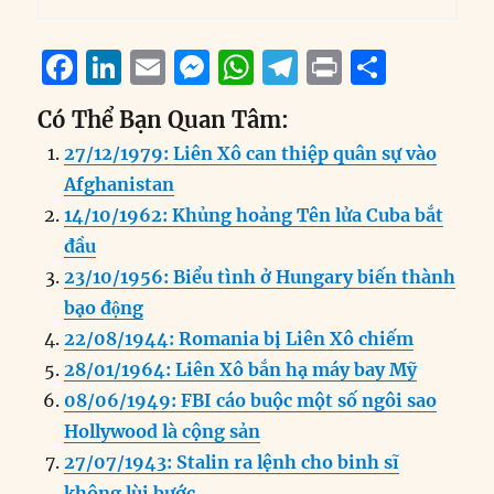
F
Li
E
M
W
T
P
S
a
n
m
e
h
el
ri
h
Có Thể Bạn Quan Tâm:
c
k
ai
ss
at
e
n
a
27/12/1979: Liên Xô can thiệp quân sự vào
e
e
l
e
s
g
t
re
Afghanistan
b
d
n
A
r
14/10/1962: Khủng hoảng Tên lửa Cuba bắt
o
I
g
p
a
đầu
o
n
er
p
m
23/10/1956: Biểu tình ở Hungary biến thành
k
bạo động
22/08/1944: Romania bị Liên Xô chiếm
28/01/1964: Liên Xô bắn hạ máy bay Mỹ
08/06/1949: FBI cáo buộc một số ngôi sao
Hollywood là cộng sản
27/07/1943: Stalin ra lệnh cho binh sĩ
không lùi bước