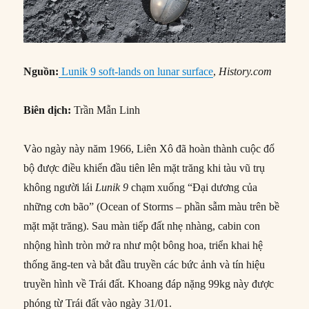
Nguồn:
Lunik 9 soft-lands on lunar surface
,
History.com
Biên dịch:
Trần Mẫn Linh
Vào ngày này năm 1966, Liên Xô đã hoàn thành cuộc đổ
bộ được điều khiển đầu tiên lên mặt trăng khi tàu vũ trụ
không người lái
Lunik 9
chạm xuống “Đại dương của
những cơn bão” (
Ocean of Storms –
phần sẫm màu trên bề
mặt mặt trăng). Sau màn tiếp đất nhẹ nhàng, cabin con
nhộng hình tròn mở ra như một bông hoa, triển khai hệ
thống ăng-ten và bắt đầu truyền các bức ảnh và tín hiệu
truyền hình về Trái đất. Khoang đáp nặng 99kg này được
phóng từ Trái đất vào ngày 31/01.