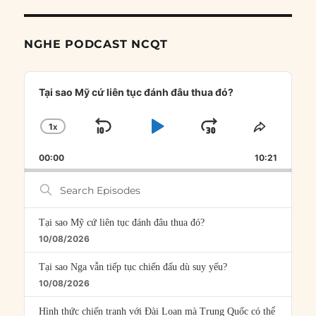
NGHE PODCAST NCQT
Audio
Player
Tại sao Mỹ cứ liên tục đánh đâu thua đó?
1
X
SKIP
PLAY
JUMP
CHANGE
SHARE
PLAYBACK
THIS
BACKWARD
PAUSE
FORWARD
00:00
RATE
10:21
EPISOD
Search
Episodes
Tại sao Mỹ cứ liên tục đánh đâu thua đó?
10/08/2026
Tại sao Nga vẫn tiếp tục chiến đấu dù suy yếu?
10/08/2026
Hình thức chiến tranh với Đài Loan mà Trung Quốc có thể