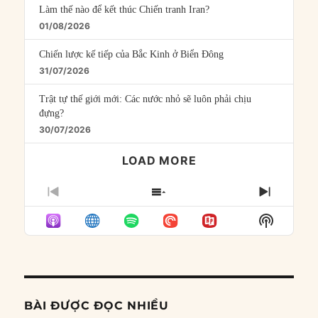
Làm thế nào để kết thúc Chiến tranh Iran?
01/08/2026
Chiến lược kế tiếp của Bắc Kinh ở Biển Đông
31/07/2026
Trật tự thế giới mới: Các nước nhỏ sẽ luôn phải chịu
đựng?
30/07/2026
LOAD MORE
PREVIOUS
SHOW
NEXT
EPISODE
EPISODES
EPISO
Show
LIST
Podcast
Informat
BÀI ĐƯỢC ĐỌC NHIỀU