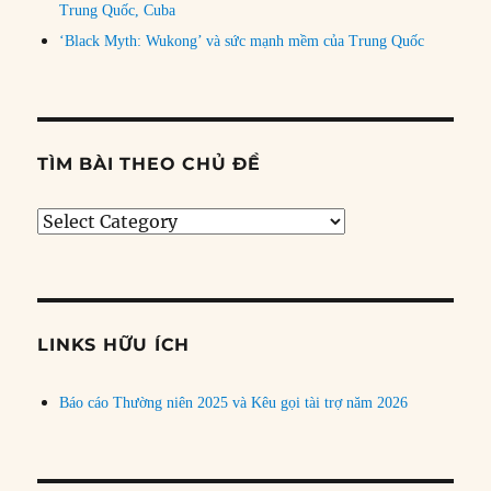
Trung Quốc, Cuba
‘Black Myth: Wukong’ và sức mạnh mềm của Trung Quốc
TÌM BÀI THEO CHỦ ĐỀ
Tìm
bài
theo
chủ
đề
LINKS HỮU ÍCH
Báo cáo Thường niên 2025 và Kêu gọi tài trợ năm 2026