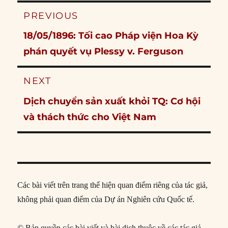
Post
PREVIOUS
navigation
Previous
18/05/1896: Tối cao Pháp viện Hoa Kỳ
post:
phán quyết vụ Plessy v. Ferguson
NEXT
Next
Dịch chuyển sản xuất khỏi TQ: Cơ hội
post:
và thách thức cho Việt Nam
Các bài viết trên trang thể hiện quan điểm riêng của tác giả,
không phải quan điểm của Dự án Nghiên cứu Quốc tế.
© Bản quyền các bài viết và bài dịch thuộc về các tác giả,