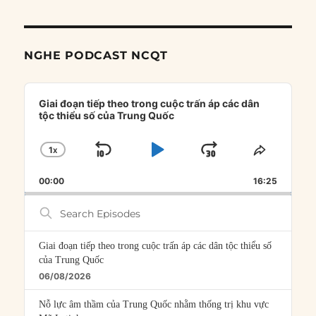
NGHE PODCAST NCQT
Audio
Player
Giai đoạn tiếp theo trong cuộc trấn áp các dân
tộc thiểu số của Trung Quốc
1
X
SKIP
PLAY
JUMP
CHANGE
SHARE
PLAYBACK
THIS
BACKWARD
PAUSE
FORWARD
00:00
RATE
16:25
EPISOD
Search
Episodes
Giai đoạn tiếp theo trong cuộc trấn áp các dân tộc thiểu số
của Trung Quốc
06/08/2026
Nỗ lực âm thầm của Trung Quốc nhằm thống trị khu vực