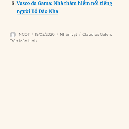
Vasco da Gama: Nhà thám hiểm nổi tiếng
người Bồ Đào Nha
Author
Posted
Categories
Tags
NCQT
19/05/2020
Nhân vật
Claudius Galen
,
on
Trần Mẫn Linh