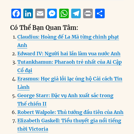
F
Li
E
M
W
T
P
S
a
n
m
e
h
el
ri
h
Có Thể Bạn Quan Tâm:
c
k
ai
ss
at
e
n
a
Claudius: Hoàng đế La Mã từng chinh phạt
e
e
l
e
s
g
t
re
Anh
b
d
n
A
r
Edward IV: Người hai lần làm vua nước Anh
o
I
g
p
a
Tutankhamun: Pharaoh trẻ nhất của Ai Cập
o
n
er
p
m
Cổ đại
k
Erasmus: Học giả lỗi lạc ủng hộ Cải cách Tin
Lành
George Starr: Đặc vụ Anh xuất sắc trong
Thế chiến II
Robert Walpole: Thủ tướng đầu tiên của Anh
Elizabeth Gaskell: Tiểu thuyết gia nổi tiếng
thời Victoria