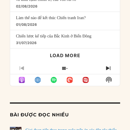
02/08/2026
Làm thế nào để kết thúc Chiến tranh Iran?
01/08/2026
Chiến lược kế tiếp của Bắc Kinh ở Biển Đông
31/07/2026
LOAD MORE
PREVIOUS
SHOW
NEXT
EPISODE
EPISODES
EPISO
Show
LIST
Podcast
Informat
BÀI ĐƯỢC ĐỌC NHIỀU