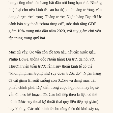
bang cũng như tiểu bang bắt đầu nới lỏng hạn chế. Nhưng
thiệt hại cho nền kinh tế, sau ba thập niên tăng trưởng, vẫn
đang được ước lượng. Tháng trước, Ngân hàng Dự trữ Úc
cảnh báo suy thoái “chưa từng có”, ước tính rằng GDP
giảm 10% trong nửa đầu năm 2020, với suy giảm chủ yếu
tập trung trong quý hai.
Mặc dù vậy, Úc vẫn còn tốt hơn hầu hết các nước giàu.
Philip Lowe, thống đốc Ngân hàng Dự trữ, đã nói với
Thượng viện tuần trước rằng suy thoái kinh tế có thể
“không nghiêm trọng như suy đoán trước đó”. Ngân hàng
đã cắt giảm lãi suất xuống còn 0,25% và đang mua trái
phiếu chính phủ. Dự kiến trong cuộc họp hôm nay họ sẽ
vẫn đi theo kế hoạch đó. Câu hỏi tiếp theo là liệu có thể
tránh được suy thoái kỹ thuật (hai quý liên tiếp sụt giảm)
hay không. Các nhà kinh tế cho rằng điều đó khó xảy ra,