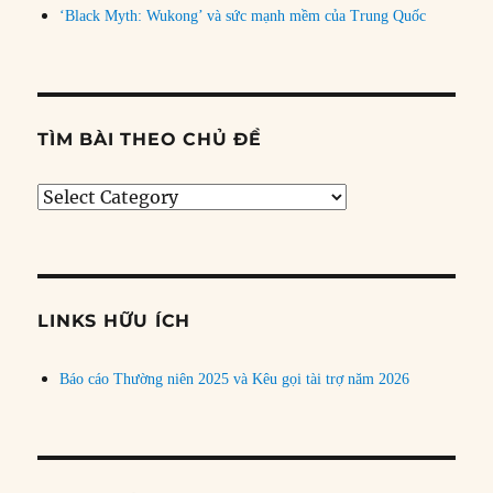
‘Black Myth: Wukong’ và sức mạnh mềm của Trung Quốc
TÌM BÀI THEO CHỦ ĐỀ
Tìm
bài
theo
chủ
đề
LINKS HỮU ÍCH
Báo cáo Thường niên 2025 và Kêu gọi tài trợ năm 2026