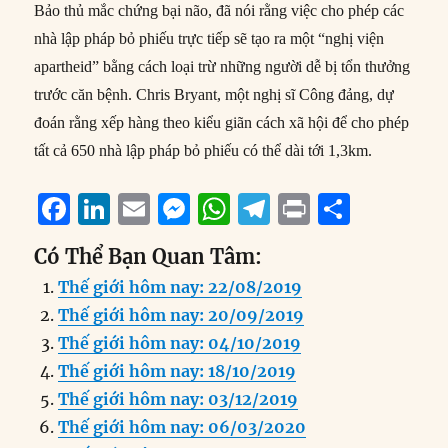
Bảo thủ mắc chứng bại não, đã nói rằng việc cho phép các
nhà lập pháp bỏ phiếu trực tiếp sẽ tạo ra một “nghị viện
apartheid” bằng cách loại trừ những người dễ bị tổn thưởng
trước căn bệnh. Chris Bryant, một nghị sĩ Công đảng, dự
đoán rằng xếp hàng theo kiểu giãn cách xã hội để cho phép
tất cả 650 nhà lập pháp bỏ phiếu có thể dài tới 1,3km.
F
Li
E
M
W
T
P
S
a
n
m
e
h
el
ri
h
Có Thể Bạn Quan Tâm:
c
k
ai
ss
at
e
n
a
Thế giới hôm nay: 22/08/2019
e
e
l
e
s
g
t
re
Thế giới hôm nay: 20/09/2019
b
d
n
A
r
Thế giới hôm nay: 04/10/2019
o
I
g
p
a
Thế giới hôm nay: 18/10/2019
o
n
er
p
m
Thế giới hôm nay: 03/12/2019
k
Thế giới hôm nay: 06/03/2020