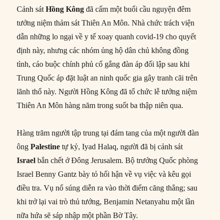
Cảnh sát
Hồng Kông
đã cấm một buổi cầu nguyện đêm
tưởng niệm thảm sát Thiên An Môn. Nhà chức trách viện
dẫn những lo ngại về y tế xoay quanh covid-19 cho quyết
định này, nhưng các nhóm ủng hộ dân chủ không đồng
tình, cáo buộc chính phủ cố gắng đàn áp đối lập sau khi
Trung Quốc áp đặt luật an ninh quốc gia gây tranh cãi trên
lãnh thổ này. Người Hồng Kông đã tổ chức lễ tưởng niệm
Thiên An Môn hàng năm trong suốt ba thập niên qua.
Hàng trăm người tập trung tại đám tang của một người đàn
ông
Palestine
tự kỷ, Iyad Halaq, người đã bị cảnh sát
Israel
bắn chết ở Đông Jerusalem. Bộ trưởng Quốc phòng
Israel Benny Gantz bày tỏ hối hận về vụ việc và kêu gọi
điều tra. Vụ nổ súng diễn ra vào thời điểm căng thẳng; sau
khi trở lại vai trò thủ tướng, Benjamin Netanyahu một lần
nữa hứa sẽ sáp nhập một phần Bờ Tây.