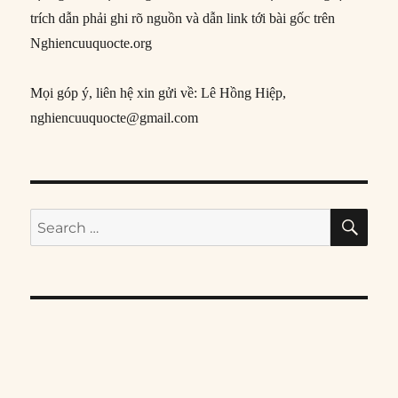
trích dẫn phải ghi rõ nguồn và dẫn link tới bài gốc trên
Nghiencuuquocte.org
Mọi góp ý, liên hệ xin gửi về: Lê Hồng Hiệp,
nghiencuuquocte@gmail.com
SE
Search
for: