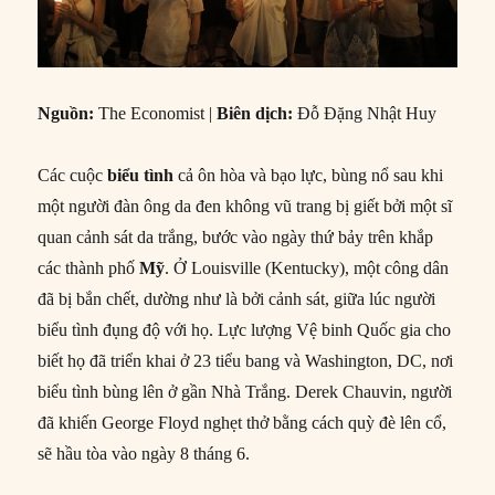
Nguồn:
The Economist |
Biên dịch:
Đỗ Đặng Nhật Huy
Các cuộc
biểu tình
cả ôn hòa và bạo lực, bùng nổ sau khi
một người đàn ông da đen không vũ trang bị giết bởi một sĩ
quan cảnh sát da trắng, bước vào ngày thứ bảy trên khắp
các thành phố
Mỹ
. Ở Louisville (Kentucky), một công dân
đã bị bắn chết, dường như là bởi cảnh sát, giữa lúc người
biểu tình đụng độ với họ. Lực lượng Vệ binh Quốc gia cho
biết họ đã triển khai ở 23 tiểu bang và Washington, DC, nơi
biểu tình bùng lên ở gần Nhà Trắng. Derek Chauvin, người
đã khiến George Floyd nghẹt thở bằng cách quỳ đè lên cổ,
sẽ hầu tòa vào ngày 8 tháng 6.