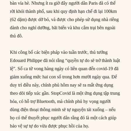
bàn vỉa hè. Nhưng ít ra giờ đây người dân Paris đã có thể
rời khỏi thành phố, sau khi quy định hạn chế đi lại 100km
(62 dặm) được dỡ bỏ, và được cho phép sử dụng nhà riêng
dành cho nghỉ dưỡng, bãi biển và khu cắm trại bên ngoài
thủ đô.
Khi công bố các biện pháp vào tuần trước, thủ tướng
Edouard Philippe đã nói rằng “quyền tự do sẽ trở thành luật
lệ”. Số ca tử vong hàng ngày có liên quan đến covid-19 đã
giảm xuống mức hai con số trong hơn mười ngày qua. Để
duy trì điều này, chính phủ hôm nay sẽ ra mắt ứng dụng
theo dõi tiếp xúc gần. StopCovid là một ứng dụng tập trung
hóa, có hỗ trợ Bluetooth, mà chính phủ hy vọng người
dùng điện thoại thông minh sẽ tự nguyện tải xuống – nếu
họ có thể thuyết phục người dân rằng đó là một cách giúp
bảo vệ sự tự do vừa được phục hồi của họ.