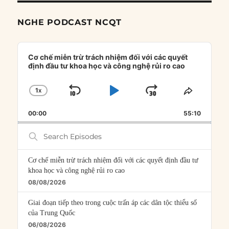
NGHE PODCAST NCQT
Audio
Player
Cơ chế miễn trừ trách nhiệm đối với các quyết
định đầu tư khoa học và công nghệ rủi ro cao
1
X
SKIP
PLAY
JUMP
CHANGE
SHARE
PLAYBACK
THIS
BACKWARD
PAUSE
FORWARD
00:00
RATE
55:10
EPISOD
Search
Episodes
Cơ chế miễn trừ trách nhiệm đối với các quyết định đầu tư
khoa học và công nghệ rủi ro cao
08/08/2026
Giai đoạn tiếp theo trong cuộc trấn áp các dân tộc thiểu số
của Trung Quốc
06/08/2026