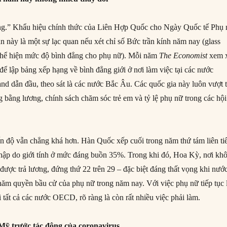
đẳng.” Khẩu hiệu chính thức của Liên Hợp Quốc cho Ngày Quốc tế Phụ
n này là một sự lạc quan nếu xét chỉ số Bức trần kính năm nay (glass
ố thể hiện mức độ bình đẳng cho phụ nữ). Mỗi năm
The Economist
xem 
 để lập bảng xếp hạng về bình đẳng giới ở nơi làm việc tại các nước
 dẫn đầu, theo sát là các nước Bắc Âu. Các quốc gia này luôn vượt t
g bằng lương, chính sách chăm sóc trẻ em và tỷ lệ phụ nữ trong các hội
n độ vẫn chẳng khá hơn. Hàn Quốc xếp cuối trong năm thứ tám liên ti
hập do giới tính ở mức đáng buồn 35%. Trong khi đó, Hoa Kỳ, nơi kh
được trả lương, đứng thứ 22 trên 29 – đặc biệt đáng thất vọng khi nướ
năm quyền bầu cử của phụ nữ trong năm nay. Với việc phụ nữ tiếp tục 
i tất cả các nước OECD, rõ ràng là còn rất nhiều việc phải làm.
 Mỹ trước tác động của coronavirus