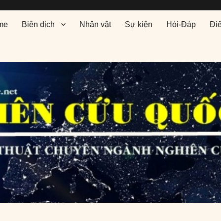
me
Biên dịch
Nhân vật
Sự kiện
Hỏi-Đáp
Đi