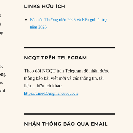
đề
LINKS HỮU ÍCH
ỹ
Báo cáo Thường niên 2025 và Kêu gọi tài trợ
ẽ
năm 2026
ng
NCQT TRÊN TELEGRAM
ng
Theo dõi NCQT trên Telegram để nhận được
ượng
thông báo bài viết mới và các thông tin, tài
us
liệu… hữu ích khác:
khi
https://t.me/DAnghiencuuquocte
NHẬN THÔNG BÁO QUA EMAIL