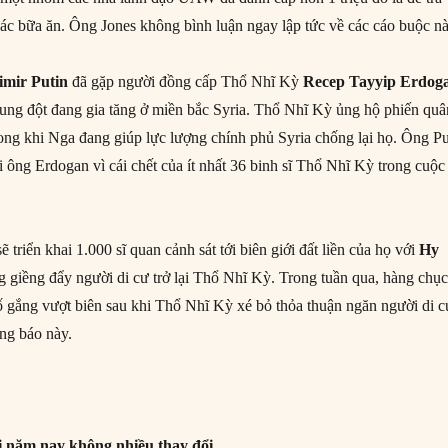
 các bữa ăn. Ông Jones không bình luận ngay lập tức về các cáo buộc nà
imir Putin
đã gặp người đồng cấp Thổ Nhĩ Kỳ
Recep Tayyip Erdog
xung đột đang gia tăng ở miền bắc Syria. Thổ Nhĩ Kỳ ủng hộ phiến quâ
rong khi Nga đang giúp lực lượng chính phủ Syria chống lại họ. Ông Pu
ới ông Erdogan vì cái chết của ít nhất 36 binh sĩ Thổ Nhĩ Kỳ trong cuộc
ẽ triển khai 1.000 sĩ quan cảnh sát tới biên giới đất liền của họ với
Hy
 giềng đẩy người di cư trở lại Thổ Nhĩ Kỳ. Trong tuần qua, hàng chụ
ố gắng vượt biên sau khi Thổ Nhĩ Kỳ xé bỏ thỏa thuận ngăn người di c
ng báo này.
i năm nay không nhiều thay đổi