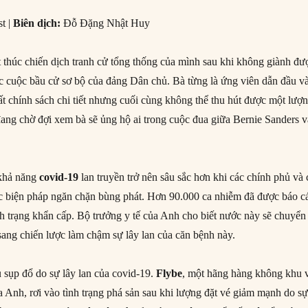
t |
Biên dịch:
Đỗ Đặng Nhật Huy
 thúc chiến dịch tranh cử tổng thống của mình sau khi không giành đư
c cuộc bầu cử sơ bộ của đảng Dân chủ. Bà từng là ứng viên dẫn đầu và
ất chính sách chi tiết nhưng cuối cùng không thể thu hút được một lượ
đang chờ đợi xem bà sẽ ủng hộ ai trong cuộc đua giữa Bernie Sanders v
 khả năng
covid-19
lan truyền trở nên sâu sắc hơn khi các chính phủ và 
c biện pháp ngăn chặn bùng phát. Hơn 90.000 ca nhiễm đã được báo c
nh trạng khẩn cấp. Bộ trưởng y tế của Anh cho biết nước này sẽ chuyển
sang chiến lược làm chậm sự lây lan của căn bệnh này.
u sụp đổ do sự lây lan của covid-19.
Flybe
, một hãng hàng không khu 
 Anh, rơi vào tình trạng phá sản sau khi lượng đặt vé giảm mạnh do s