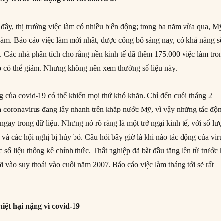
ây, thị trường việc làm có nhiều biến động; trong ba năm vừa qua, M
 làm. Báo cáo việc làm mới nhất, được công bố sáng nay, có khả năng s
. Các nhà phân tích cho rằng nền kinh tế đã thêm 175.000 việc làm tro
p có thể giảm. Nhưng không nên xem thường số liệu này.
g của covid-19 có thể khiến mọi thứ khó khăn. Chỉ đến cuối tháng 2
là coronavirus đang lây nhanh trên khắp nước Mỹ, vì vậy những tác độ
ngay trong dữ liệu. Nhưng nó rõ ràng là một trở ngại kinh tế, với số l
và các hội nghị bị hủy bỏ. Câu hỏi bây giờ là khi nào tác động của vir
c số liệu thống kê chính thức. Thất nghiệp đã bắt đầu tăng lên từ trước 
 vào suy thoái vào cuối năm 2007. Báo cáo việc làm tháng tới sẽ rất
ệt hại nặng vì covid-19