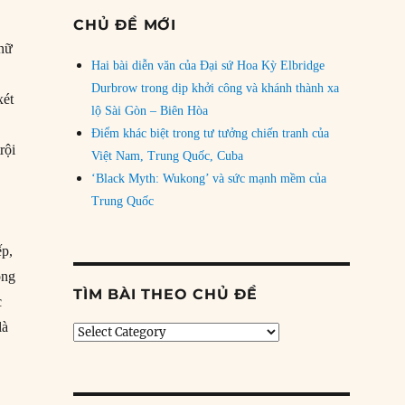
CHỦ ĐỀ MỚI
 nữ
Hai bài diễn văn của Đại sứ Hoa Kỳ Elbridge
Durbrow trong dịp khởi công và khánh thành xa
xét
lộ Sài Gòn – Biên Hòa
Điểm khác biệt trong tư tưởng chiến tranh của
rội
Việt Nam, Trung Quốc, Cuba
‘Black Myth: Wukong’ và sức mạnh mềm của
Trung Quốc
ếp,
ông
TÌM BÀI THEO CHỦ ĐỀ
c
là
Tìm
bài
theo
chủ