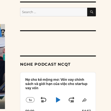
SEARCH
Search
for:
NGHE PODCAST NCQT
Audio
Player
Nợ cho kẻ mộng mơ: Vốn vay chính
sách và giới hạn của việc cho startup
vay vốn
1
X
SKIP
PLAY
JUMP
CHANGE
SHARE
PLAYBACK
THIS
BACKWARD
PAUSE
FORWARD
00:00
54:57