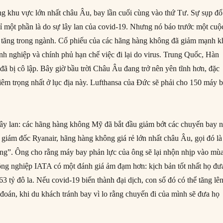
g khu vực lớn nhất châu Âu, bay lần cuối cùng vào thứ Tư. Sự sụp đổ
ỉ một phần là do sự lây lan của covid-19. Nhưng nó báo trước một cuộ
 tăng trong ngành. Cổ phiếu của các hãng hàng không đã giảm mạnh k
nh nghiệp và chính phủ hạn chế việc đi lại do virus. Trung Quốc, Hàn
đã bị cô lập. Bây giờ bầu trời Châu Âu đang trở nên yên tĩnh hơn, đặc
hiêm trọng nhất ở lục địa này. Lufthansa của Đức sẽ phải cho 150 máy 
lây lan: các hãng hàng không Mỹ đã bắt đầu giảm bớt các chuyến bay n
 giám đốc Ryanair, hãng hàng không giá rẻ lớn nhất châu Âu, gọi đó là
ng”. Ông cho rằng máy bay phản lực của ông sẽ lại nhộn nhịp vào mù
ng nghiệp IATA có một đánh giá ảm đạm hơn: kịch bản tốt nhất họ đư
 63 tỷ đô la. Nếu covid-19 biến thành đại dịch, con số đó có thể tăng lê
ự đoán, khi du khách tránh bay vì lo rằng chuyến đi của mình sẽ đưa họ