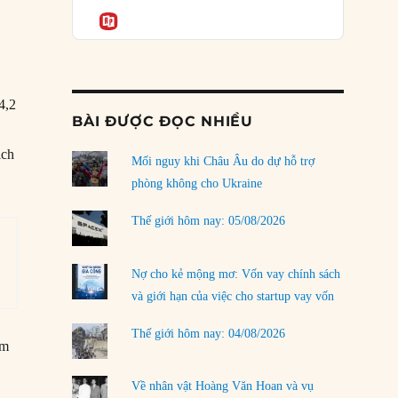
Podcast
rủi ro
Informatio
02/08/2026
Làm thế nào để kết thúc Chiến tranh Iran?
01/08/2026
4,2
BÀI ĐƯỢC ĐỌC NHIỀU
Chiến lược kế tiếp của Bắc Kinh ở Biển Đông
31/07/2026
ịch
Mối nguy khi Châu Âu do dự hỗ trợ
Trật tự thế giới mới: Các nước nhỏ sẽ luôn
phòng không cho Ukraine
phải chịu đựng?
30/07/2026
Thế giới hôm nay: 05/08/2026
Tập tìm cách chôn vùi bê bối chấn động vòng
tròn thân cận của mình
Nợ cho kẻ mộng mơ: Vốn vay chính sách
29/07/2026
và giới hạn của việc cho startup vay vốn
Chiến dịch ‘siêu cường drone’ có giúp
Thế giới hôm nay: 04/08/2026
am
Ukraine xoay chuyển cục diện chiến trường?
29/07/2026
Về nhân vật Hoàng Văn Hoan và vụ