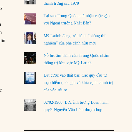
LOAD MORE
thanh trừng sau 1979
y.
Tại sao Trung Quốc phủ nhận cuộc gặp
với Ngoại trưởng Nhật Bản?
a
n
Mỹ Latinh đang trở thành “phòng thí
tin
nghiệm” của phe cánh hữu mới
Nỗ lực âm thầm của Trung Quốc nhằm
thống trị khu vực Mỹ Latinh
Đặt cược vào thất bại: Các quỹ đầu tư
c
mạo hiểm quốc gia và khía cạnh chính trị
ư
của vốn rủi ro
02/02/1968: Bức ảnh tướng Loan hành
quyết Nguyễn Văn Lém được chụp