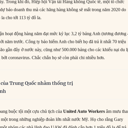
này. Trong khi đó, Hiệp hội Vận tải Hàng không Quốc tế, một tổ chức
a dự báo doanh thu mà các hãng hàng không sẽ mất trong năm 2020 do
 la cho tới 113 tỷ đô la.
ận hoạt động hàng năm đạt mức kỷ lục 3,2 tỷ bảng Anh (tương đương 
i năm trước. Công ty bảo hiểm Anh cho biết họ đã trả ít nhất 70 triệu
 bão gần đây ở nước này, cũng như 500.000 bảng cho các khiếu nại du l
 bởi coronavirus. Chắc chắn họ sẽ còn phải chi nhiều hơn.
 của Trung Quốc nhằm thống trị
inh
 bang buộc tội một cựu chủ tịch của
United Auto Workers
âm mưu th
y, một trong những nghiệp đoàn lớn nhất nước Mỹ. Họ cho rằng Gary
 một nhóm các nhà lãnh đạo UAW đã đánh cắp hơn 1 triệu đô la để trả