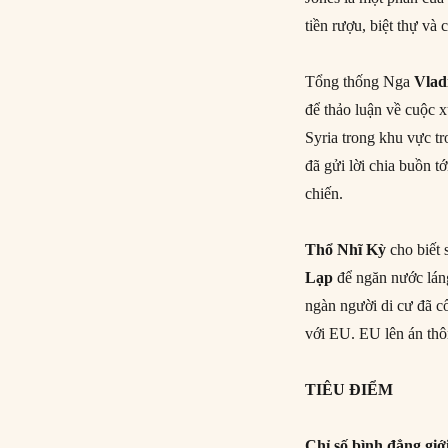
tiền rượu, biệt thự và
Tổng thống Nga
Vlad
để thảo luận về cuộc 
Syria trong khu vực t
đã gửi lời chia buồn t
chiến.
Thổ Nhĩ Kỳ
cho biết s
Lạp
để ngăn nước láng
ngàn người di cư đã c
với EU. EU lên án thô
TIÊU ĐIỂM
Chỉ số bình đẳng giớ