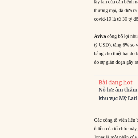
lây lan của căn bệnh 
thương mại, đã đưa r
covid-19 là từ 30 tỷ đô
Aviva
công bố lợi nhu
tỷ USD), tăng 6% so vớ
bảng cho thiệt hại do
do sự gián đoạn gây ra
Bài đang hot
Nỗ lực âm thầm
khu vực Mỹ Lat
Các công tố viên liên
ô tiền của tổ chức nà
Jones là một phần của