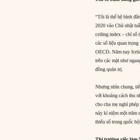
“Tôi là thế hệ bình 
2020 vào Chủ nhật tuầ
ceiling index – chỉ s
các số liệu quan trọng
OECD. Năm nay Iceland
trên các mặt như ngan
đồng quản trị.
Nhưng nhìn chung, tiế
với khoảng cách thu n
cho cha mẹ nghỉ phép 
này kỉ niệm một trăm 
thiểu số trong quốc hộ
Thị trường việc làm