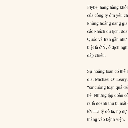
Flybe, hãng hàng khôn
của công ty ốm yếu ch
khủng hoảng đang gia
các khách du lịch, doa
Quốc và Iran gần như 
biệt là ở Ý, ổ dịch ng
đắp chiếu.
Sự hoảng loạn có thể 
địa. Michael O’ Leary,
“sự cuồng loạn quá đá
hè. Nhưng tập đoàn cô
ra là doanh thu bị mất
tới 113 tỷ đô la, họ d
thẳng vào bệnh viện.