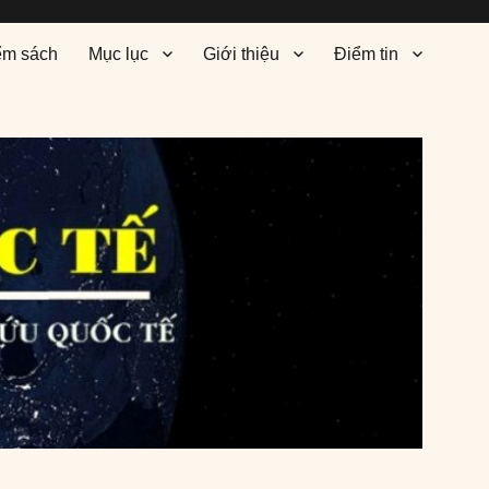
ểm sách
Mục lục
Giới thiệu
Điểm tin