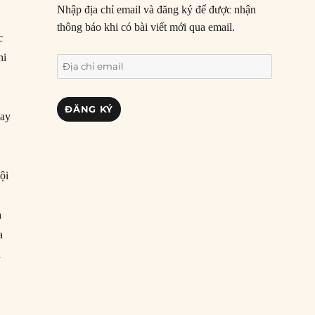
Nhập địa chỉ email và đăng ký để được nhận
thông báo khi có bài viết mới qua email.
c
hi
Địa
chỉ
email
ĐĂNG KÝ
bay
ội
a
a
n