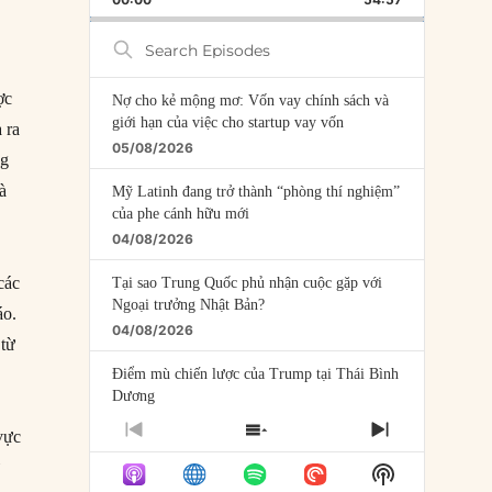
RATE
EPISODE
Search
Episodes
ợc
Nợ cho kẻ mộng mơ: Vốn vay chính sách và
giới hạn của việc cho startup vay vốn
 ra
05/08/2026
ng
à
Mỹ Latinh đang trở thành “phòng thí nghiệm”
của phe cánh hữu mới
04/08/2026
các
Tại sao Trung Quốc phủ nhận cuộc gặp với
Ngoại trưởng Nhật Bản?
áo.
04/08/2026
 từ
Điểm mù chiến lược của Trump tại Thái Bình
Dương
03/08/2026
PREVIOUS
SHOW
NEXT
vực
EPISODE
EPISODES
EPISODE
Đặt cược vào thất bại: Các quỹ đầu tư mạo
ự
Show
LIST
hiểm quốc gia và khía cạnh chính trị của vốn