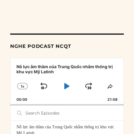
NGHE PODCAST NCQT
Audio
Player
Nỗ lực âm thầm của Trung Quốc nhằm thống trị
khu vực Mỹ Latinh
1
X
SKIP
PLAY
JUMP
CHANGE
SHARE
PLAYBACK
THIS
BACKWARD
PAUSE
FORWARD
00:00
RATE
21:08
EPISOD
Search
Episodes
Nỗ lực âm thầm của Trung Quốc nhằm thống trị khu vực
Mỹ Latinh