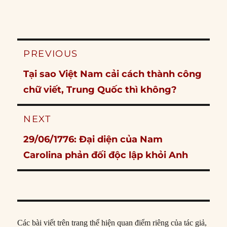
Post
PREVIOUS
navigation
Previous
Tại sao Việt Nam cải cách thành công
post:
chữ viết, Trung Quốc thì không?
NEXT
Next
29/06/1776: Đại diện của Nam
post:
Carolina phản đối độc lập khỏi Anh
Các bài viết trên trang thể hiện quan điểm riêng của tác giả,