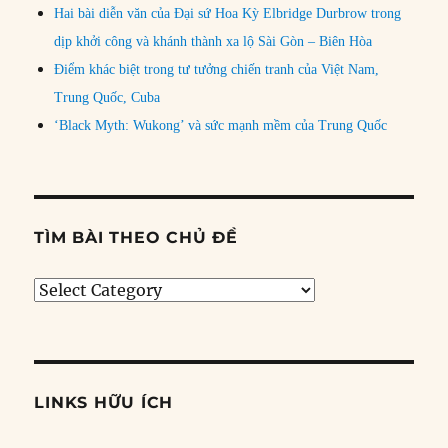
Hai bài diễn văn của Đại sứ Hoa Kỳ Elbridge Durbrow trong
dịp khởi công và khánh thành xa lộ Sài Gòn – Biên Hòa
Điểm khác biệt trong tư tưởng chiến tranh của Việt Nam,
Trung Quốc, Cuba
‘Black Myth: Wukong’ và sức mạnh mềm của Trung Quốc
TÌM BÀI THEO CHỦ ĐỀ
Tìm
bài
theo
chủ
đề
LINKS HỮU ÍCH