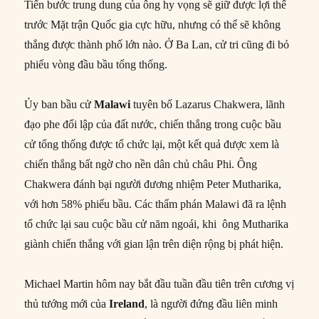
Tiến bước trung dung của ông hy vọng sẽ giữ được lợi thế
trước Mặt trận Quốc gia cực hữu, nhưng có thể sẽ không
thắng được thành phố lớn nào. Ở Ba Lan, cử tri cũng đi bỏ
phiếu vòng đầu bầu tổng thống.
Ủy ban bầu cử
Malawi
tuyên bố Lazarus Chakwera, lãnh
đạo phe đối lập của đất nước, chiến thắng trong cuộc bầu
cử tổng thống được tổ chức lại, một kết quả được xem là
chiến thắng bất ngờ cho nền dân chủ châu Phi. Ông
Chakwera đánh bại người đương nhiệm Peter Mutharika,
với hơn 58% phiếu bầu. Các thẩm phán Malawi đã ra lệnh
tổ chức lại sau cuộc bầu cử năm ngoái, khi ông Mutharika
giành chiến thắng với gian lận trên diện rộng bị phát hiện.
Michael Martin hôm nay bắt đầu tuần đầu tiên trên cương vị
thủ tướng mới của
Ireland
, là người đứng đầu liên minh