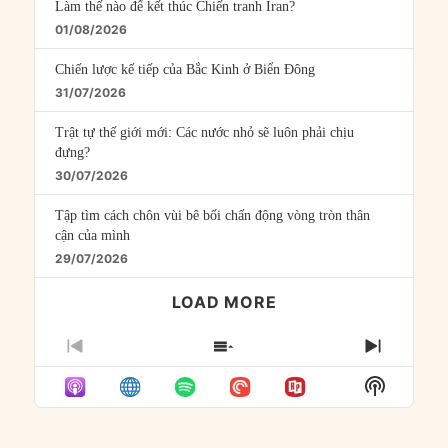
Làm thế nào để kết thúc Chiến tranh Iran?
01/08/2026
Chiến lược kế tiếp của Bắc Kinh ở Biển Đông
31/07/2026
Trật tự thế giới mới: Các nước nhỏ sẽ luôn phải chịu
đựng?
30/07/2026
Tập tìm cách chôn vùi bê bối chấn động vòng tròn thân
cận của mình
29/07/2026
LOAD MORE
PREVIOUS
SHOW
NEXT
EPISODE
EPISODES
EPISO
Show
LIST
Podcast
Informat