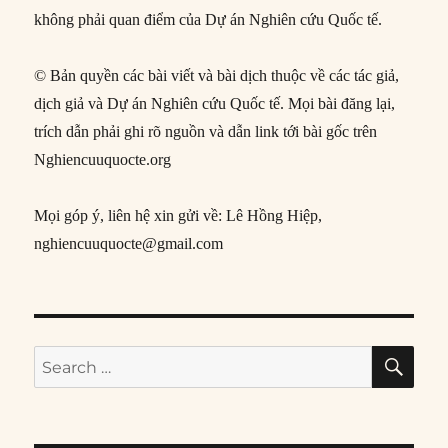
không phải quan điểm của Dự án Nghiên cứu Quốc tế.
© Bản quyền các bài viết và bài dịch thuộc về các tác giả,
dịch giả và Dự án Nghiên cứu Quốc tế. Mọi bài đăng lại,
trích dẫn phải ghi rõ nguồn và dẫn link tới bài gốc trên
Nghiencuuquocte.org
Mọi góp ý, liên hệ xin gửi về: Lê Hồng Hiệp,
nghiencuuquocte@gmail.com
SE
Search
for: