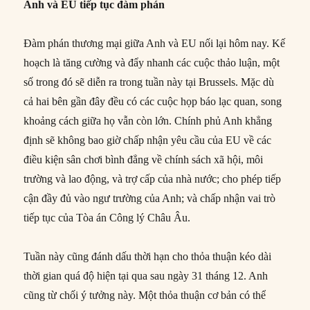
Anh và EU tiếp tục đàm phán
Đàm phán thương mại giữa Anh và EU nối lại hôm nay. Kế
hoạch là tăng cường và đẩy nhanh các cuộc thảo luận, một
số trong đó sẽ diễn ra trong tuần này tại Brussels. Mặc dù
cả hai bên gần đây đều có các cuộc họp báo lạc quan, song
khoảng cách giữa họ vẫn còn lớn. Chính phủ Anh khẳng
định sẽ không bao giờ chấp nhận yêu cầu của EU về các
điều kiện sân chơi bình đẳng về chính sách xã hội, môi
trường và lao động, và trợ cấp của nhà nước; cho phép tiếp
cận đầy đủ vào ngư trường của Anh; và chấp nhận vai trò
tiếp tục của Tòa án Công lý Châu Âu.
Tuần này cũng đánh dấu thời hạn cho thỏa thuận kéo dài
thời gian quá độ hiện tại qua sau ngày 31 tháng 12. Anh
cũng từ chối ý tưởng này. Một thỏa thuận cơ bản có thể