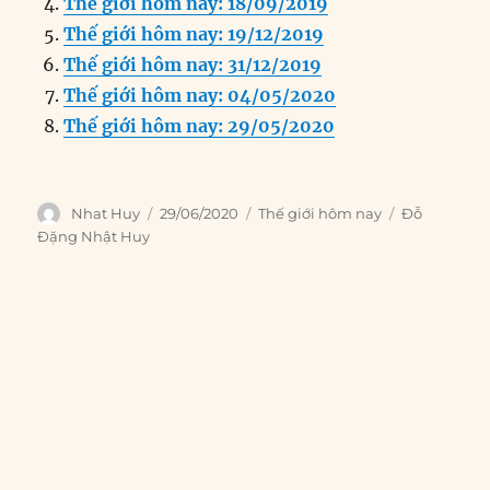
o
I
g
p
a
Thế giới hôm nay: 18/09/2019
o
n
er
p
m
Thế giới hôm nay: 19/12/2019
k
Thế giới hôm nay: 31/12/2019
Thế giới hôm nay: 04/05/2020
Thế giới hôm nay: 29/05/2020
Author
Posted
Categories
Tags
Nhat Huy
29/06/2020
Thế giới hôm nay
Đỗ
on
Đặng Nhật Huy