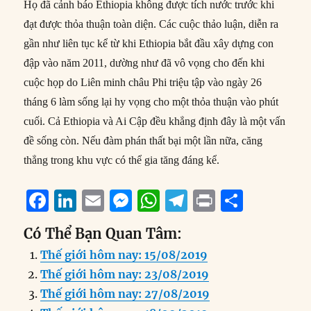
Họ đã cảnh báo Ethiopia không được tích nước trước khi
đạt được thỏa thuận toàn diện. Các cuộc thảo luận, diễn ra
gần như liên tục kể từ khi Ethiopia bắt đầu xây dựng con
đập vào năm 2011, dường như đã vô vọng cho đến khi
cuộc họp do Liên minh châu Phi triệu tập vào ngày 26
tháng 6 làm sống lại hy vọng cho một thỏa thuận vào phút
cuối. Cả Ethiopia và Ai Cập đều khẳng định đây là một vấn
đề sống còn. Nếu đàm phán thất bại một lần nữa, căng
thẳng trong khu vực có thể gia tăng đáng kể.
F
Li
E
M
W
T
P
S
a
n
m
e
h
el
ri
h
Có Thể Bạn Quan Tâm:
c
k
ai
ss
at
e
n
a
Thế giới hôm nay: 15/08/2019
e
e
l
e
s
g
t
re
Thế giới hôm nay: 23/08/2019
b
d
n
A
r
Thế giới hôm nay: 27/08/2019