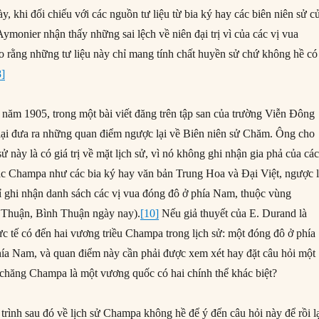
y, khi đối chiếu với các nguồn tư liệu từ bia ký hay các biên niên sử c
ymonier nhận thấy những sai lệch về niên đại trị vì của các vị vua
 rằng những tư liệu này chỉ mang tính chất huyền sử chứ không hề có
8]
năm 1905, trong một bài viết đăng trên tập san của trường Viễn Đông
lại đưa ra những quan điểm ngược lại về Biên niên sử Chăm. Ông cho
ử này là có giá trị về mặt lịch sử, vì nó không ghi nhận gia phả của các
c Champa như các bia ký hay văn bản Trung Hoa và Đại Việt, ngược l
 ghi nhận danh sách các vị vua đóng đô ở phía Nam, thuộc vùng
 Thuận, Bình Thuận ngày nay).
[10]
Nếu giả thuyết của E. Durand là
hực tế có đến hai vương triều Champa trong lịch sử: một đóng đô ở phía
ía Nam, và quan điểm này cần phải được xem xét hay đặt câu hỏi một
 chăng Champa là một vương quốc có hai chính thể khác biệt?
trình sau đó về lịch sử Champa không hề để ý đến câu hỏi này để rồi l