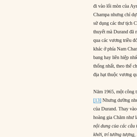
đi vào lối mòn của Ay
Champa nhưng chỉ dựa 
sử dụng các thư tịch 
thuyết mà Durand đã n
qua các vương triều đ
khác ở phía Nam Cham
bang hay liên hiệp nh
thống nhất, theo thể 
địa hạt thuộc vương 
Năm 1965, một công t
[13]
Nhưng dường như h
của Durand. Thay vào 
hoàng gia Chăm như là
nội dung của các câu 
khởi, trí tưởng tượng,