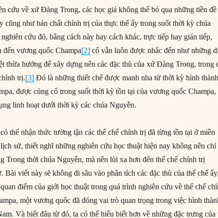
n cứu về xứ Đàng Trong, các học giả không thể bỏ qua những tiền đề
 cũng như bản chất chính trị của thực thể ấy trong suốt thời kỳ chúa
ghiên cứu đó, bằng cách này hay cách khác, trực tiếp hay gián tiếp,
an đến vương quốc Champa
[2]
cổ vẫn luôn được nhắc đến như những d
ệt thừa hưởng để xây dựng nên các đặc thù của xứ Đàng Trong, trong 
hính trị.
[3]
Đó là những thiết chế được manh nha từ thời kỳ hình thàn
mpa, được củng cố trong suốt thời kỳ tồn tại của vương quốc Champa,
dụng linh hoạt dưới thời kỳ các chúa Nguyễn.
 có thể nhận thức tường tận các thể chế chính trị đã từng tồn tại ở miền
lịch sử, thiết nghĩ những nghiên cứu học thuật hiện nay không nên chỉ
ng Trong thời chúa Nguyễn, mà nên lùi xa hơn đến thể chế chính trị
Bài viết này sẽ không đi sâu vào phân tích các đặc thù của thể chế ấy
quan điểm của giới học thuật trong quá trình nghiên cứu về thể chế ch
ampa, một vương quốc đã đóng vai trò quan trọng trong việc hình thàn
t Nam. Và biết đâu từ đó, ta có thể hiểu biết hơn về những đặc trưng của 