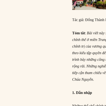
Tác giả: Đổng Thành
Tóm tắt
:
Bài viết này
chính thể ở
miền Trung
chính trị của vương 
theo kiểu tập quyền đế
trình bày những công 
rộng rãi
.
Những nghiên
tiếp cận tham chiếu v
Chúa Nguyễn.
1. Dẫn nhập
Những thể chế chính t