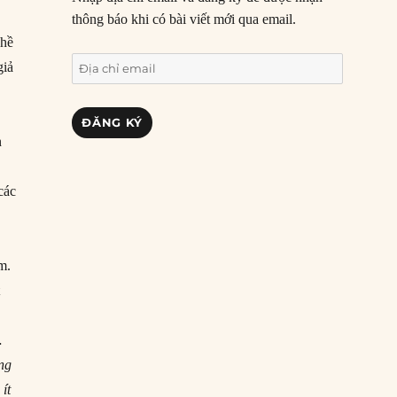
thông báo khi có bài viết mới qua email.
 hề
Địa
giả
chỉ
email
ĐĂNG KÝ
n
các
m.
t
…
ng
ít