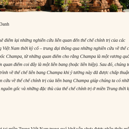
 Danh
 sẽ điểm lại những nghiên cứu liên quan đến thể chế chính trị của
các
 Việt Nam thời kỳ cổ – trung đại thông qua những nghiên cứu về thể 
quốc Champa, từ những quan điểm cho rằng Champa là một vương qu
n quan điểm coi đây là một liên bang (hoặc liên hiệp). Sau đó, chúng t
trình về thể chế liên bang Champa khi ý tưởng này đã được chấp thuậ
 cứu về thể chế chính trị của liên bang Champa giúp chúng ta có nh
ề nguồn gốc và những đặc thù của thể chế chính trị ở miền Trung thời 
rị tại miền Trung Việt Nam trong quá khứ vẫn chưa được nhận thức mộ