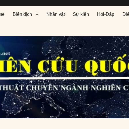
me
Biên dịch
Nhân vật
Sự kiện
Hỏi-Đáp
Đi