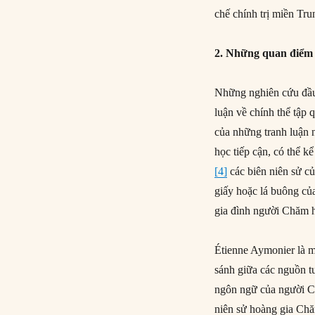
chế chính trị miền Trun
2. Những quan điểm 
Những nghiên cứu đầu 
luận về chính thể tập
của những tranh luận 
học tiếp cận, có thể k
[4]
các biên niên sử c
giấy hoặc lá buông củ
gia đình người Chăm ho
Étienne Aymonier là m
sánh giữa các nguồn tư
ngôn ngữ của người C
niên sử hoàng gia Chă