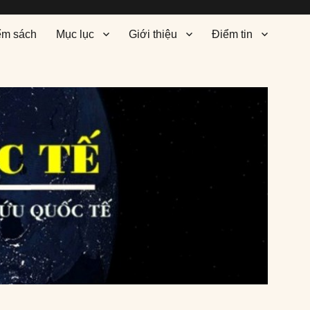
ểm sách
Mục lục
Giới thiệu
Điểm tin