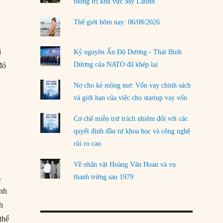
thống trị khu vực Mỹ Latinh
Thế giới hôm nay: 06/08/2026
i
Kỷ nguyên Ấn Độ Dương - Thái Bình
Dương của NATO đã khép lại
đó
h
Nợ cho kẻ mộng mơ: Vốn vay chính sách
và giới hạn của việc cho startup vay vốn
Cơ chế miễn trừ trách nhiệm đối với các
quyết định đầu tư khoa học và công nghệ
rủi ro cao
Về nhân vật Hoàng Văn Hoan và vụ
,
thanh trừng sau 1979
ính
h
thể