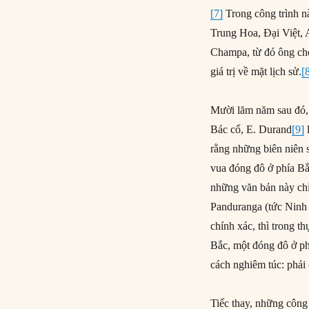
[7]
Trong công trình nà
Trung Hoa, Đại Việt, A
Champa, từ đó ông cho
giá trị về mặt lịch sử.
[
Mười lăm năm sau đó, 
Bác cổ, E. Durand
[9]
rằng những biên niên s
vua đóng đô ở phía Bắ
những văn bản này chỉ
Panduranga (tức Ninh
chính xác, thì trong t
Bắc, một đóng đô ở ph
cách nghiêm túc: phải
Tiếc thay, những công 