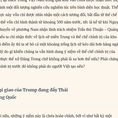
hành một đối tượng nghiên cứu nghiêm túc trên bình diện học thuật. Th
vực này vốn chỉ được nhìn nhận một cách tương đối, bắt đầu từ thể chế
thể vốn chỉ hình thành từ khoảng 500 năm trước, tức là kể từ khi Ngu
 chuyển về phương Nam nhận lãnh trách nhiệm Trấn thủ Thuận – Quản
u ta chỉ nhận thức về lịch sử miền Trung và thể chế chính trị của khu
i điểm ấy thì ta sẽ bỏ cả một khoảng trống lịch sử kéo dài hơn hàng ng
lý do gì khiến chúng ta vẫn hình dung ý niệm về thể chế chính trị của
 thực thể xứ Đàng Trong chứ không phải là xa hơn thế nữa? Phải chăn
hính trị trước đó không phải do người Việt tạo nên?
ại giao của Trump đang đẩy Thái
ung Quốc
đi nữa, những ý niệm này là chưa hoàn chỉnh, bởi vì như bất kỳ một