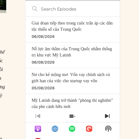
Search
Episodes
Giai đoạn tiếp theo trong cuộc trấn áp các dân
tộc thiểu số của Trung Quốc
06/08/2026
Nỗ lực âm thầm của Trung Quốc nhằm thống
chế
trị khu vực Mỹ Latinh
ốc
06/08/2026
ôi
Nợ cho kẻ mộng mơ: Vốn vay chính sách và
n
giới hạn của việc cho startup vay vốn
ững
05/08/2026
kỳ
Mỹ Latinh đang trở thành “phòng thí nghiệm”
của phe cánh hữu mới
04/08/2026
PREVIOUS
SHOW
NEXT
EPISODE
EPISODES
EPISODE
Tại sao Trung Quốc phủ nhận cuộc gặp với
Show
LIST
Ngoại trưởng Nhật Bản?
Podcast
t