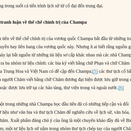
g trong suốt cả tiến trình lịch sử từ cổ đại đến trung đại.
tranh luận về thể chế chính trị của Champa
tiên về thể chế chính trị của vương quốc Champa bắt đầu từ những tr
 quyền hay liên bang của vương quốc này. Nhưng ít ai biết rằng nguồn 
này lại bắt nguồn từ những tài liệu sơ cấp khác nhau mà các nhà Cham
ể ra ba nhóm tư liệu chính: các bia ký viết bằng chữ Phạn và chữ Chăm 
ủa Trung Hoa và Việt Nam có đề cập đến Champa;
[5]
các thư tịch cổ b
a người Chăm viết bằng chữ Chăm đương đại hiện được lưu giữ trong 
ặc được lưu trữ tại các bảo tàng, thư viện trong và ngoài nước.
[6]
ột trong những nhà Champa học đầu tiên đã có những tiếp cận và đối
 liệu như văn bia và thư tịch Chăm để nghiên cứu về lịch sử, văn hóa,
hăm. Xuất phẩm đáng chú ý của ông là một chuyên khảo đầy đủ về Bi
m, một tư liệu lịch sử nằm trong nhóm thư tịch chép tay của người Ch