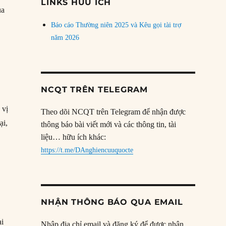
LINKS HỮU ÍCH
ủa
Báo cáo Thường niên 2025 và Kêu gọi tài trợ
năm 2026
NCQT TRÊN TELEGRAM
 vị
Theo dõi NCQT trên Telegram để nhận được
ại,
thông báo bài viết mới và các thông tin, tài
liệu… hữu ích khác:
https://t.me/DAnghiencuuquocte
NHẬN THÔNG BÁO QUA EMAIL
ại
Nhập địa chỉ email và đăng ký để được nhận