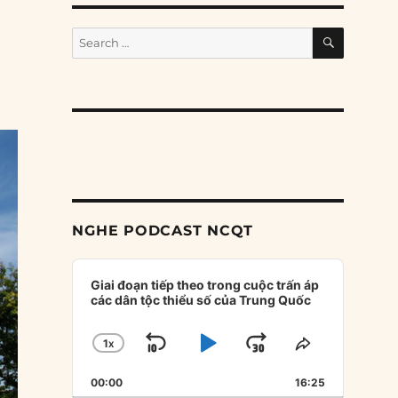
SEARCH
Search
for:
NGHE PODCAST NCQT
Audio
Player
Giai đoạn tiếp theo trong cuộc trấn áp
các dân tộc thiểu số của Trung Quốc
1
X
SKIP
PLAY
JUMP
CHANGE
SHARE
PLAYBACK
THIS
BACKWARD
PAUSE
FORWARD
00:00
RATE
16:25
EPISODE