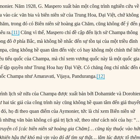
monier. Năm 1928, G. Maspero xuất bản một công trình nghiên cứu về
vào các văn bia và biên niên sử của Trung Hoa, Đại Việt, chứ không
Chăm, trong đó có Biên niên sử hoàng gia Chăm, cũng không để ý đến 
êu ra.
[11]
Cũng vì thế, Maspero chỉ đề cập đến lịch sử Champa thông
óng đô ở phía Bắc, mà không hề nhắc đến sự tồn tại của một triều đình
pa, cũng không hề quan tâm đến việc có hay không một chính thể liê
iều tiểu quốc của Champa, mà chỉ xem vương quốc này là một quốc gia
chế tập quyền như Trung Hoa hay Đại Việt. Có chăng ông chỉ nhắc đến 
quốc Champa như Amaravati, Vijaya, Panduranga.
[12]
rình lịch sử nữa của Champa được xuất bản bởi Dohamide và Dorohie
ai tác giả của công trình này cũng không hề quan tâm đến giả thuyế
đó, họ đi theo quan điểm của Aymonier, tức là chỉ xem Biên niên sử
 những văn bản không có giá trị lịch sử, theo như cách nói của họ: “
truyện cổ [các biên niên sử hoàng gia Chăm]… cũng tùy thuộc vào hứ
 khiến hậu thế khó mà vịn vào đó để tìm sự thật… lắm lúc được tô thêm 