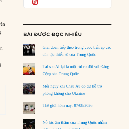
Informatio
04/08/2026
ể
Điểm mù chiến lược của Trump tại Thái Bình
Dương
yễn
03/08/2026
g
BÀI ĐƯỢC ĐỌC NHIỀU
Đặt cược vào thất bại: Các quỹ đầu tư mạo
hiểm quốc gia và khía cạnh chính trị của vốn
rủi ro
Giai đoạn tiếp theo trong cuộc trấn áp các
àn
02/08/2026
dân tộc thiểu số của Trung Quốc
g
Làm thế nào để kết thúc Chiến tranh Iran?
Tại sao AI lại là một rủi ro đối với Đảng
01/08/2026
Cộng sản Trung Quốc
Chiến lược kế tiếp của Bắc Kinh ở Biển Đông
Mối nguy khi Châu Âu do dự hỗ trợ
31/07/2026
phòng không cho Ukraine
Trật tự thế giới mới: Các nước nhỏ sẽ luôn
Thế giới hôm nay: 07/08/2026
phải chịu đựng?
30/07/2026
Nỗ lực âm thầm của Trung Quốc nhằm
LOAD MORE