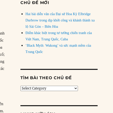
CHỦ ĐỀ MỚI
Hai bài diễn văn của Đại sứ Hoa Kỳ Elbridge
Durbrow trong dịp khởi công và khánh thành xa
lộ Sài Gòn – Biên Hòa
anh
Điểm khác biệt trong tư tưởng chiến tranh của
Việt Nam, Trung Quốc, Cuba
gốc
‘Black Myth: Wukong’ và sức mạnh mềm của
pa
Trung Quốc
cổ;
ằng
các
TÌM BÀI THEO CHỦ ĐỀ
Tìm
bài
theo
ên
chủ
đề
ăm.