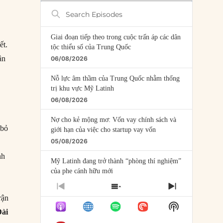
Search
Episodes
Giai đoạn tiếp theo trong cuộc trấn áp các dân
ết.
tộc thiểu số của Trung Quốc
ần
06/08/2026
Nỗ lực âm thầm của Trung Quốc nhằm thống
trị khu vực Mỹ Latinh
06/08/2026
Nợ cho kẻ mộng mơ: Vốn vay chính sách và
 bỏ
giới hạn của việc cho startup vay vốn
05/08/2026
nh
Mỹ Latinh đang trở thành “phòng thí nghiệm”
của phe cánh hữu mới
04/08/2026
PREVIOUS
SHOW
NEXT
rận
EPISODE
EPISODES
EPISODE
Tại sao Trung Quốc phủ nhận cuộc gặp với
Show
LIST
Đài
Ngoại trưởng Nhật Bản?
Podcast