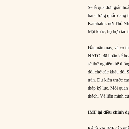
Sẽ là quá đơn giản ho
hai cường quốc đang t
Karabakh, nơi Thổ Nh
Mặt khác, họ hợp tác 
Đầu năm nay, và có th
NATO, đã hoãn kế hoạ
sẽ thử nghiệm hệ thốn
đội chở các khẩu đội S
trận. Dự kiến trước c
thấp kỷ lục. Mối qua
thách. Và liên minh củ
IMF lại điều chỉnh d
Kể từ khi IMF cập nhật