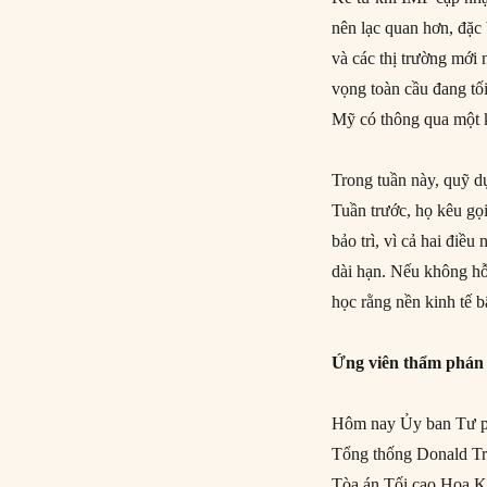
nên lạc quan hơn, đặc
và các thị trường mới
vọng toàn cầu đang tối
Mỹ có thông qua một kí
Trong tuần này, quỹ d
Tuần trước, họ kêu gọi
bảo trì, vì cả hai điề
dài hạn. Nếu không hỗ 
học rằng nền kinh tế b
Ứng viên thẩm phán 
Hôm nay Ủy ban Tư ph
Tổng thống Donald Tru
Tòa án Tối cao Hoa Kỳ