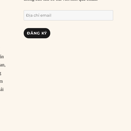
Địa
chỉ
email
ĐĂNG KÝ
ư
hán
an,
g
ễm
ải
h