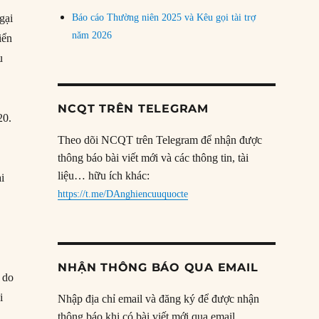
gại
Báo cáo Thường niên 2025 và Kêu gọi tài trợ
năm 2026
iển
u
NCQT TRÊN TELEGRAM
20.
Theo dõi NCQT trên Telegram để nhận được
thông báo bài viết mới và các thông tin, tài
liệu… hữu ích khác:
ài
https://t.me/DAnghiencuuquocte
NHẬN THÔNG BÁO QUA EMAIL
 do
i
Nhập địa chỉ email và đăng ký để được nhận
thông báo khi có bài viết mới qua email.