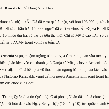
t |
Biên dịch:
Đỗ Đặng Nhật Huy
được xác nhận ở Ấn Độ đã vượt quá 7 triệu, với hơn 108.000 người ch
Brazil xác nhận hơn 150.000 người đã chết vì virus. Ấn Độ và Brazil l
d-19 nhiều thứ hai và thứ ba trên thế giới. Chỉ có Mỹ là cao hơn. Số ca
n ​​sẽ vượt Mỹ trong vòng vài tuần tới.
Armenia
vi phạm lệnh ngừng bắn do Nga làm trung gian vừa mới ký
hiện pháo kích vào các thành phố Ganja và Mingachevir. Armenia bác
Azerbaijan mới là bên phá vỡ thỏa thuận ngừng bắn khi pháo kích vào
của Nagorno-Karabakh, vùng đất nơi người Armenia sinh sống trong lã
tâm của cuộc xung đột.
ớc
Trung Quốc
đưa tin Quân đội Giải phóng Nhân dân đã tổ chức tập t
ợc một hòn đảo vào Ngày Song Thập (10 tháng 10), tức quốc khánh