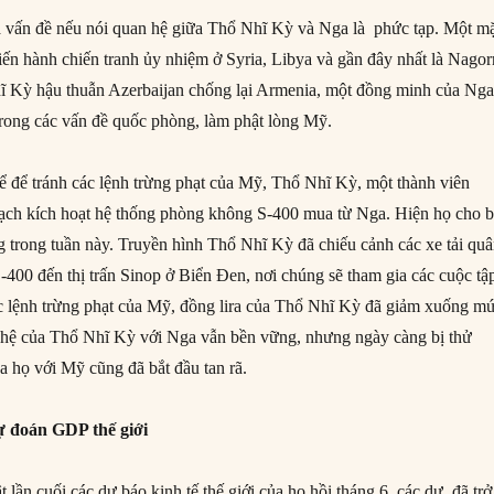
á vấn đề nếu nói quan hệ giữa Thổ Nhĩ Kỳ và Nga là phức tạp. Một mặ
iến hành chiến tranh ủy nhiệm ở Syria, Libya và gần đây nhất là Nagor
ĩ Kỳ hậu thuẫn Azerbaijan chống lại Armenia, một đồng minh của Nga
trong các vấn đề quốc phòng, làm phật lòng Mỹ.
ể để tránh các lệnh trừng phạt của Mỹ, Thổ Nhĩ Kỳ, một thành viên
ch kích hoạt hệ thống phòng không S-400 mua từ Nga. Hiện họ cho b
g trong tuần này. Truyền hình Thổ Nhĩ Kỳ đã chiếu cảnh các xe tải qu
-400 đến thị trấn Sinop ở Biển Đen, nơi chúng sẽ tham gia các cuộc tậ
ác lệnh trừng phạt của Mỹ, đồng lira của Thổ Nhĩ Kỳ đã giảm xuống m
n hệ của Thổ Nhĩ Kỳ với Nga vẫn bền vững, nhưng ngày càng bị thử
a họ với Mỹ cũng đã bắt đầu tan rã.
ự đoán GDP thế giới
 lần cuối các dự báo kinh tế thế giới của họ hồi tháng 6, các dự đã trở