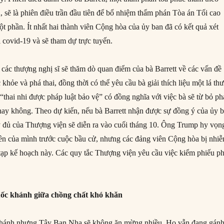
 sẽ là phiên điều trần đầu tiên để bổ nhiệm thẩm phán Tòa án Tối cao
t phần. Ít nhất hai thành viên Cộng hòa của ủy ban đã có kết quả xét
 covid-19 và sẽ tham dự trực tuyến.
 các thượng nghị sĩ sẽ thăm dò quan điểm của bà Barrett về các vấn đề
hỏe và phá thai, đồng thời có thể yêu cầu bà giải thích liệu một lá th
“thai nhi được pháp luật bảo vệ” có đồng nghĩa với việc bà sẽ từ bỏ p
ay không. Theo dự kiến, nếu bà Barrett nhận được sự đồng ý của ủy b
 đủ của Thượng viện sẽ diễn ra vào cuối tháng 10. Ông Trump hy vọn
ên của mình trước cuộc bầu cử, nhưng các đảng viên Cộng hòa bị nhi
tạp kế hoạch này. Các quy tắc Thượng viện yêu cầu việc kiểm phiếu ph
ốc khánh giữa chồng chất khó khăn
khánh nhưng Tây Ban Nha sẽ không ăn mừng nhiều. Họ vẫn đang gán