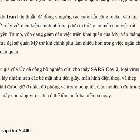
do
Iran
hậu thuẫn đã đồng ý ngừng các cuộc tấn công rocket vào lực
c này với điều kiện chính phủ Iraq đưa ra thời gian biểu cho việc rút
yền Trump, vốn đang giảm dần việc triển khai quân của Mỹ, vào thán
cửa đại sứ quán Mỹ trừ khi chính phủ làm nhiều hơn trong việc ngăn c
 dân quân.
c gia của Úc đã công bố nghiên cứu cho thấy
SARS-Cov-2
, loại virus
ể lây nhiễm trên các bề mặt như tiền giấy, màn hình điện thoại và thép
khi được giữ ở nhiệt độ phòng và trong bóng tối. Các nghiên cứu tron
 đây cho rằng virus chỉ có thể tồn tại từ hai đến ba ngày.
 sắp thử S-400