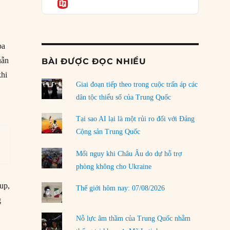
Informatio
04/08/2026
Điểm mù chiến lược của Trump tại Thái Bình
Dương
03/08/2026
ba
uẫn
BÀI ĐƯỢC ĐỌC NHIỀU
Đặt cược vào thất bại: Các quỹ đầu tư mạo
khi
hiểm quốc gia và khía cạnh chính trị của vốn
rủi ro
Giai đoạn tiếp theo trong cuộc trấn áp các
02/08/2026
dân tộc thiểu số của Trung Quốc
Làm thế nào để kết thúc Chiến tranh Iran?
Tại sao AI lại là một rủi ro đối với Đảng
01/08/2026
Cộng sản Trung Quốc
Chiến lược kế tiếp của Bắc Kinh ở Biển Đông
Mối nguy khi Châu Âu do dự hỗ trợ
31/07/2026
phòng không cho Ukraine
Trật tự thế giới mới: Các nước nhỏ sẽ luôn
up,
Thế giới hôm nay: 07/08/2026
phải chịu đựng?
g
30/07/2026
à
Nỗ lực âm thầm của Trung Quốc nhằm
LOAD MORE
.