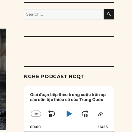
SEARCH
Search
for:
NGHE PODCAST NCQT
Audio
Player
Giai đoạn tiếp theo trong cuộc trấn áp
các dân tộc thiểu số của Trung Quốc
1
X
SKIP
PLAY
JUMP
CHANGE
SHARE
PLAYBACK
THIS
BACKWARD
PAUSE
FORWARD
00:00
RATE
16:25
EPISODE