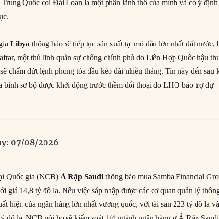
 Trung Quốc coi Đài Loan là một phần lãnh thổ của mình và có ý định
ục.
 gia
Libya
thông báo sẽ tiếp tục sản xuất tại mỏ dầu lớn nhất đất nước, 
Haftar, một thủ lĩnh quân sự chống chính phủ do Liên Hợp Quốc hậu th
g sẽ chấm dứt lệnh phong tỏa dầu kéo dài nhiều tháng. Tin này đến sau 
 bình sơ bộ được khởi động trước thềm đối thoại do LHQ bảo trợ dự
ay: 07/08/2026
ại Quốc gia (NCB)
Ả Rập
Saudi
thông báo mua Samba Financial Gro
ới giá 14,8 tỷ đô la. Nếu việc sáp nhập được các cơ quan quản lý thôn
xuất hiện của ngân hàng lớn nhất vương quốc, với tài sản 223 tỷ đô la v
 tỷ đô la. NCB nói họ sẽ kiểm soát 1/4 ngành ngân hàng ở Ả Rập Saudi