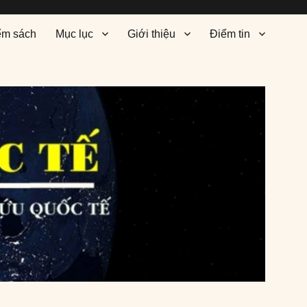
ểm sách
Mục lục
Giới thiệu
Điểm tin