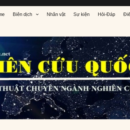
me
Biên dịch
Nhân vật
Sự kiện
Hỏi-Đáp
Đi