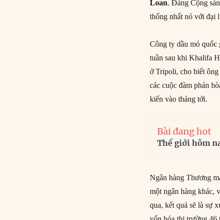
Loan
. Đảng Cộng sản
thống nhất nó với đại l
Công ty dầu mỏ quốc
tuần sau khi Khalifa 
ở Tripoli, cho biết ôn
các cuộc đàm phán hòa
kiến ​​vào tháng tới.
Bài đang hot
Thế giới hôm n
Ngân hàng Thương m
một ngân hàng khác, v
qua, kết quả sẽ là sự 
vốn hóa thị trường 46