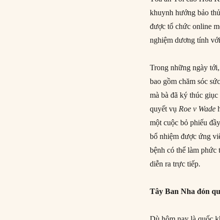
khuynh hướng bảo thủ,
được tổ chức online mộ
nghiệm dương tính với
Trong những ngày tới,
bao gồm chăm sóc sức k
mà bà đã ký thúc giục 
quyết vụ
Roe v Wade
h
một cuộc bỏ phiếu đầy
bổ nhiệm được ứng vi
bệnh có thể làm phức 
diễn ra trực tiếp.
Tây Ban Nha đón qu
Dù hôm nay là quốc 