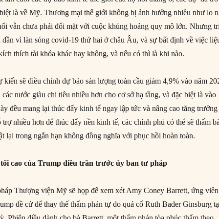
 biệt là về Mỹ. Thương mại thế giới không bị ảnh hưởng nhiều như lo n
 nổi vẫn chưa phải đối mặt với cuộc khủng hoảng quy mô lớn. Nhưng tr
 dần vì làn sóng covid-19 thứ hai ở châu Âu, và sự bất định về việc liệ
ch thích tài khóa khác hay không, và nếu có thì là khi nào.
ự kiến sẽ điều chỉnh dự báo sản lượng toàn cầu giảm 4,9% vào năm 20
 các nước giàu chi tiêu nhiều hơn cho cơ sở hạ tầng, và đặc biệt là vào
u này đều mang lại thúc đẩy kinh tế ngay lập tức và nâng cao tăng trưởng
trợ nhiều hơn để thúc đẩy nền kinh tế, các chính phủ có thể sẽ thấm b
ật lại trong ngắn hạn không đồng nghĩa với phục hồi hoàn toàn.
tối cao của Trump điều trần trước ủy ban tư pháp
áp Thượng viện Mỹ sẽ họp để xem xét Amy Coney Barrett, ứng viên
mp đề cử để thay thế thẩm phán tự do quá cố Ruth Bader Ginsburg tạ
. Phiên điều dành cho bà Barrett, một thẩm phán tòa phúc thẩm theo