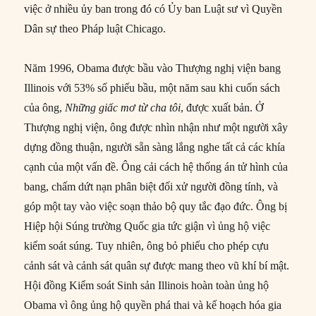
việc ở nhiều ủy ban trong đó có Ủy ban Luật sư vì Quyền
Dân sự theo Pháp luật Chicago.
Năm 1996, Obama được bầu vào Thượng nghị viện bang
Illinois với 53% số phiếu bầu, một năm sau khi cuốn sách
của ông,
Những giấc mơ từ cha tôi
, được xuất bản. Ở
Thượng nghị viện, ông được nhìn nhận như một người xây
dựng đồng thuận, người sẵn sàng lắng nghe tất cả các khía
cạnh của một vấn đề. Ông cải cách hệ thống án tử hình của
bang, chấm dứt nạn phân biệt đối xử người đồng tính, và
góp một tay vào việc soạn thảo bộ quy tắc đạo đức. Ông bị
Hiệp hội Súng trường Quốc gia tức giận vì ủng hộ việc
kiểm soát súng. Tuy nhiên, ông bỏ phiếu cho phép cựu
cảnh sát và cảnh sát quân sự được mang theo vũ khí bí mật.
Hội đồng Kiểm soát Sinh sản Illinois hoàn toàn ủng hộ
Obama vì ông ủng hộ quyền phá thai và kế hoạch hóa gia