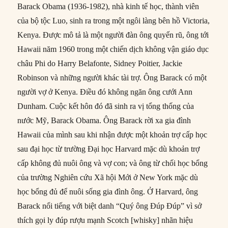
Barack Obama (1936-1982), nhà kinh tế học, thành viên
của bộ tộc Luo, sinh ra trong một ngôi làng bên hồ Victoria,
Kenya. Được mô tả là một người đàn ông quyến rũ, ông tới
Hawaii năm 1960 trong một chiến dịch không vận giáo dục
châu Phi do Harry Belafonte, Sidney Poitier, Jackie
Robinson và những người khác tài trợ. Ông Barack có một
người vợ ở Kenya. Điều đó không ngăn ông cưới Ann
Dunham. Cuộc kết hôn đó đã sinh ra vị tổng thống của
nước Mỹ, Barack Obama. Ông Barack rời xa gia đình
Hawaii của mình sau khi nhận được một khoản trợ cấp học
sau đại học từ trường Đại học Harvard mặc dù khoản trợ
cấp không đủ nuôi ông và vợ con; và ông từ chối học bổng
của trường Nghiên cứu Xã hội Mới ở New York mặc dù
học bổng đủ để nuôi sống gia đình ông. Ở Harvard, ông
Barack nổi tiếng với biệt danh “Quý ông Đúp Đúp” vì sở
thích gọi ly đúp rượu mạnh Scotch [whisky] nhãn hiệu