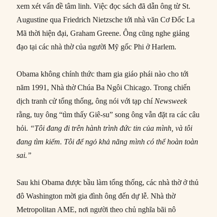
xem xét vấn đề tâm linh. Việc đọc sách đã dẫn ông từ St.
Augustine qua Friedrich Nietzsche tới nhà văn Cơ Đốc La
Mã thời hiện đại, Graham Greene. Ông cũng nghe giảng
đạo tại các nhà thờ của người Mỹ gốc Phi ở Harlem.
Obama không chính thức tham gia giáo phái nào cho tới
năm 1991, Nhà thờ Chúa Ba Ngôi Chicago. Trong chiến
dịch tranh cử tổng thống, ông nói với tạp chí
Newsweek
rằng, tuy ông “tìm thấy Giê-su” song ông vẫn đặt ra các câu
hỏi.
“Tôi đang đi trên hành trình đức tin của mình, và tôi
đang tìm kiếm. Tôi để ngỏ khả năng mình có thể hoàn toàn
sai.”
Sau khi Obama được bầu làm tổng thống, các nhà thờ ở thủ
đô Washington mời gia đình ông đến dự lễ. Nhà thờ
Metropolitan AME, nơi người theo chủ nghĩa bãi nô