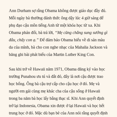
Ann Durham sợ rằng Obama không được giáo dục đầy đủ.
Mỗi ngày bà thường đánh thức ông dậy lúc 4 giờ sáng để
phụ đạo cậu môn tiếng Anh từ một khóa học từ xa. Khi
Obama phản đối, bà trả lời,
“Mẹ cũng chẳng sung sướng gì
đâu, chấy con ạ.”
Để đảm bảo Obama hiểu về di sản màu
da của mình, bà cho con nghe nhạc của Mahalia Jackson và
băng ghi bài phát biểu của Martin Luther King Con.
Sau khi trở về Hawaii năm 1971, Obama đăng ký vào học
trường Punahou ưu tú và đắt đỏ, đây là nơi cậu được trao
học bổng. Ông bà cậu trợ cấp cho cậu học ở đó. Mẹ và
người em gái cùng mẹ khác cha của cậu sống ở Hawaii
trong ba năm bà học lấy bằng thạc sĩ. Khi Ann quyết định
trở lại Indonesia, Obama xin được ở lại Hawaii và học hết
trung học ở đó. Mặc dù bạn bè của Ann nói rằng quyết định