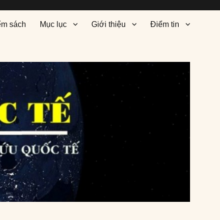
ểm sách
Mục lục
Giới thiệu
Điểm tin