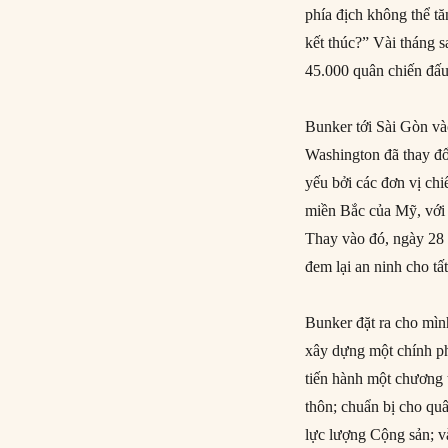
phía địch không thể t
kết thúc?” Vài tháng 
45.000 quân chiến đấu
Bunker tới Sài Gòn vào
Washington đã thay đổ
yếu bởi các đơn vị ch
miền Bắc của Mỹ, với 
Thay vào đó, ngày 28 
đem lại an ninh cho tấ
Bunker đặt ra cho mì
xây dựng một chính ph
tiến hành một chương 
thôn; chuẩn bị cho qu
lực lượng Cộng sản; và