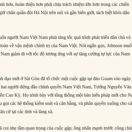
 hơn, hoàn thiện hơn phải chịu trách nhiệm lớn hơn trong các chiến
giữ chân quân đội Hà Nội trên núi và gần biên giới, tách biệt khỏi dân
ốn người Nam Việt Nam phải tăng tốc quá trình phát triển dân chủ và
 toàn về vận mệnh chính trị của Nam Việt. Nói ngắn gọn, Johnson mu
ệt Nam giảm đi với tốc độ tương ứng với sự tăng cường tự lực của Nam
nh đạo mới ở Sài Gòn đã tổ chức một cuộc gặp tại đảo Guam vào ngày
i hai người đứng đầu chính quyền Nam Việt Nam, Tướng Nguyễn Văn
n Cao Kỳ. Họ trình bày với tổng thống một bản hiến pháp mới cho 
u gọi các hệ thống kiểm soát và cân bằng, và phân quyền xuống cho c
n cử tại các tỉnh và làng xã.
ã coi nhẹ tầm quan trọng của cuộc gặp; ông nhấn mạnh trước công ch