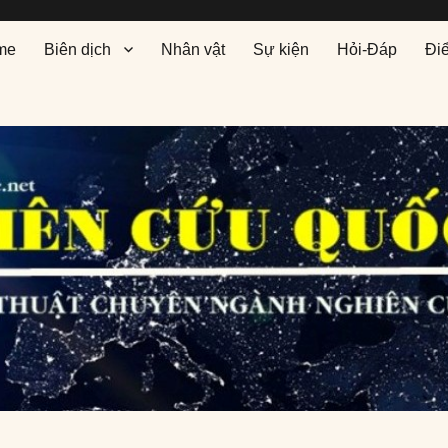
me
Biên dịch
Nhân vật
Sự kiện
Hỏi-Đáp
Đi