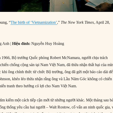
oung, “
The birth of ‘Vietnamization’
,”
The New York Times
, April 28,
 Anh |
Hiệu đính:
Nguyễn Huy Hoàng
 1966, Bộ trưởng Quốc phòng Robert McNamara, người chịu trách
chiến chống cộng sản tại Nam Việt Nam, đã thừa nhận thất bại của mì
 khi ông chính thức từ chức Bộ trưởng, ông đã gửi một báo cáo dài đ
hnson, khéo léo thừa nhận rằng ông và Lầu Năm Góc không có chiến
chiến tranh theo hướng có lợi cho Nam Việt Nam.
ìm kiếm một cách tiếp cận mới từ những người khác. Một tháng sau b
g thống yêu cầu hai người – Walt Rostow, cố vấn an ninh quốc gia, 