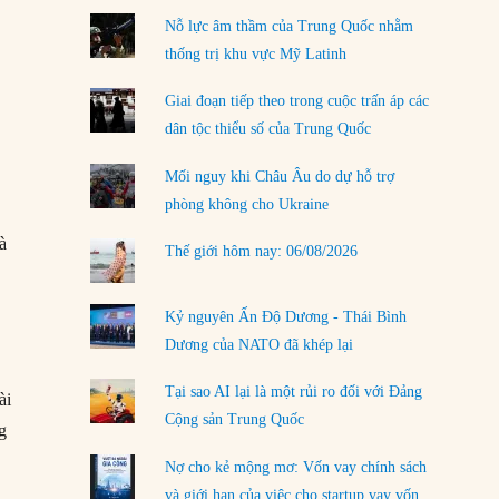
Đặt cược vào thất bại: Các quỹ đầu tư mạo
Nỗ lực âm thầm của Trung Quốc nhằm
hiểm quốc gia và khía cạnh chính trị của vốn
thống trị khu vực Mỹ Latinh
rủi ro
02/08/2026
Giai đoạn tiếp theo trong cuộc trấn áp các
dân tộc thiểu số của Trung Quốc
Làm thế nào để kết thúc Chiến tranh Iran?
01/08/2026
Mối nguy khi Châu Âu do dự hỗ trợ
phòng không cho Ukraine
Chiến lược kế tiếp của Bắc Kinh ở Biển Đông
31/07/2026
à
Thế giới hôm nay: 06/08/2026
Trật tự thế giới mới: Các nước nhỏ sẽ luôn
phải chịu đựng?
Kỷ nguyên Ấn Độ Dương - Thái Bình
30/07/2026
Dương của NATO đã khép lại
LOAD MORE
Tại sao AI lại là một rủi ro đối với Đảng
ài
Cộng sản Trung Quốc
g
Nợ cho kẻ mộng mơ: Vốn vay chính sách
và giới hạn của việc cho startup vay vốn