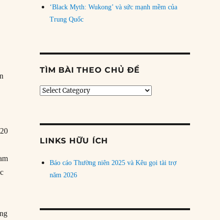
‘Black Myth: Wukong’ và sức mạnh mềm của
Trung Quốc
TÌM BÀI THEO CHỦ ĐỀ
ốn
Tìm
bài
theo
chủ
 20
đề
LINKS HỮU ÍCH
Nam
Báo cáo Thường niên 2025 và Kêu gọi tài trợ
ác
năm 2026
úng