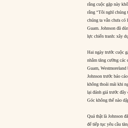
rằng cuộc gặp này khô
rằng “Tôi nghĩ chúng 
chúng ta vẫn chưa có 
Guam. Johnson đã dùng
lực chiến tranh: xây d
Hai ngày trước cuộc g
nhằm tăng cường các ch
Guam, Westmoreland b
Johnson trước báo cáo
không thoải mái khi n
lại đánh giá trước đâ
Góc không thể nào dập
Quả thật là Johnson đ
để tiếp tục yêu cầu tă