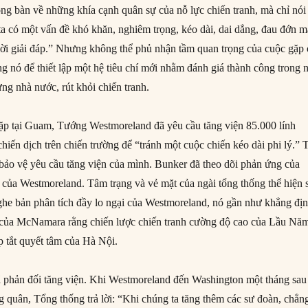
ng bàn về những khía cạnh quân sự của nỗ lực chiến tranh, mà chỉ nói
ta có một vấn đề khó khăn, nghiêm trọng, kéo dài, dai dẳng, đau đớn m
lời giải đáp.” Nhưng không thể phủ nhận tầm quan trọng của cuộc gặp 
 nó để thiết lập một hệ tiêu chí mới nhằm đánh giá thành công trong 
ựng nhà nước, rút khỏi chiến tranh.
ặp tại Guam, Tướng Westmoreland đã yêu cầu tăng viện 85.000 lính
iến dịch trên chiến trường để “tránh một cuộc chiến kéo dài phi lý.” 
ảo vệ yêu cầu tăng viện của mình. Bunker đã theo dõi phản ứng của
 của Westmoreland. Tâm trạng và vẻ mặt của ngài tổng thống thể hiện 
ghe bản phân tích đầy lo ngại của Westmoreland, nó gần như khẳng đị
y của McNamara rằng chiến lược chiến tranh cường độ cao của Lầu Nă
 tắt quyết tâm của Hà Nội.
ã phản đối tăng viện. Khi Westmoreland đến Washington một tháng sau
ng quân, Tổng thống trả lời: “Khi chúng ta tăng thêm các sư đoàn, chẳng