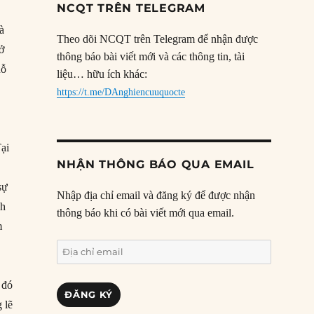
NCQT TRÊN TELEGRAM
à
Theo dõi NCQT trên Telegram để nhận được
ở
thông báo bài viết mới và các thông tin, tài
nỗ
liệu… hữu ích khác:
https://t.me/DAnghiencuuquocte
Tại
NHẬN THÔNG BÁO QUA EMAIL
sự
Nhập địa chỉ email và đăng ký để được nhận
nh
thông báo khi có bài viết mới qua email.
m
Địa
chỉ
email
 đó
ĐĂNG KÝ
 lẽ