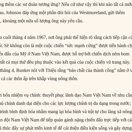
ăng thêm các sư đoàn tương ứng? Nếu cứ như vậy thì khi nào tất cả mới
sau, Johnson đáp ứng một phần đòi hỏi của Westmoreland, gửi thêm
, khoảng một nửa số lượng ông này yêu cầu.
 cuối tháng 4 năm 1967, nơi ông phải thể hiện rõ rằng cách tiếp cận c
i. Sẽ không còn là một cuộc chiến “sức mạnh cứng” được tiến hành c
iến đấu của Mỹ ở Nam Việt Nam, được hỗ trợ bởi chiến dịch ném bom
tất cả mọi thứ đều phụ thuộc vào kết quả của cuộc chiến vũ trang này.
tháng 4, Bunker nói với Thiệu rằng “bản chất của thành công” nằm ở v
t cả các thôn ấp trên khắp vùng nông thôn.
nh bốn nhiệm vụ chính: thuyết phục lãnh đạo Nam Việt Nam về nhu cầ
ủ chính danh đại diện cho các lực lượng chính trị đa dạng trong nước;
trình bình định hóa nhằm mang lại hòa bình và trật tự cho làng xã nôn
ân đội Nam Việt Nam để tiếp quản gánh nặng chiến đấu trực tiếp với cá
 thúc đẩy sự phát triển kinh tế để cải thiện điều kiện sống và gây dựng