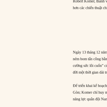
Robert Komer, thành v
hơn các chiến thuật c
Ngày 13 tháng 12 năm 
ném bom tấn công bằn
cường sức lôi cuốn” c
đời một thời gian dài t
Để triển khai kế hoạc
Gòn; Komer chỉ huy m
năng lực quân đội Na