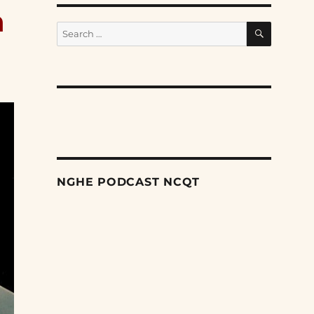
n
SEARCH
Search
for:
NGHE PODCAST NCQT
Search
Episodes
Giai đoạn tiếp theo trong cuộc trấn áp các dân
tộc thiểu số của Trung Quốc