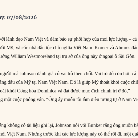
ay: 07/08/2026
với lãnh đạo Nam Việt và đảm bảo sự phối hợp của mọi lực lượng – cả
gười Mỹ, và các nhà dân tộc chủ nghĩa Việt Nam. Komer và Abrams đả
Tướng William Westmoreland tại trụ sở của ông này ở ngoại ô Sài Gòn.
gười mà Johnson đánh giá có vai trò then chốt. Vai trò đó còn hơn cả
àng đầu của Mỹ tại Nam Việt Nam. Đó là giúp Mỹ thoát khỏi cuộc chi
hoát khỏi Cộng hòa Dominica và đạt được mục đích chính trị ở đó,”
ong một cuộc phỏng vấn. “Ông ấy muốn tôi làm điều tương tự ở Nam Vi
êng không có tài liệu ghi lại, Johnson nói với Bunker rằng ông muốn bắ
hỏi Việt Nam. Nhưng trước khi các lực lượng này có thể rời đi, một qu