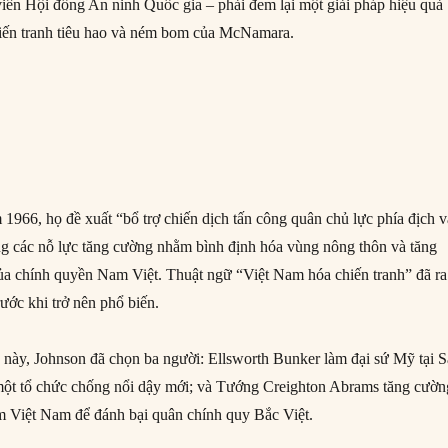
iên Hội đồng An ninh Quốc gia – phải đem lại một giải pháp hiệu quả
hiến tranh tiêu hao và ném bom của McNamara.
1966, họ đề xuất “bổ trợ chiến dịch tấn công quân chủ lực phía địch v
g các nỗ lực tăng cường nhằm bình định hóa vùng nông thôn và tăng
ủa chính quyền Nam Việt. Thuật ngữ “Việt Nam hóa chiến tranh” đã ra
rước khi trở nên phổ biến.
h này, Johnson đã chọn ba người: Ellsworth Bunker làm đại sứ Mỹ tại S
ột tổ chức chống nổi dậy mới; và Tướng Creighton Abrams tăng cườn
m Việt Nam để đánh bại quân chính quy Bắc Việt.