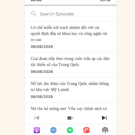
RATE
EPISODE
Search
Episodes
Cơ chế miễn trừ trách nhiệm đối với các
quyết định đầu tư khoa học và công nghệ rủi
ro cao
08/08/2026
Giai đoạn tiếp theo trong cuộc trấn áp các dân
tộc thiểu số của Trung Quốc
06/08/2026
Nỗ lực âm thầm của Trung Quốc nhằm thống
trị khu vực Mỹ Latinh
06/08/2026
Nợ cho kẻ mộng mơ: Vốn vay chính sách và
giới hạn của việc cho startup vay vốn
PREVIOUS
SHOW
NEXT
05/08/2026
EPISODE
EPISODES
EPISODE
Show
LIST
Mỹ Latinh đang trở thành “phòng thí nghiệm”