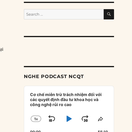
SEARCH
Search
for:
ại
NGHE PODCAST NCQT
Audio
Player
Cơ chế miễn trừ trách nhiệm đối với
các quyết định đầu tư khoa học và
công nghệ rủi ro cao
1
X
SKIP
PLAY
JUMP
CHANGE
SHARE
PLAYBACK
THIS
BACKWARD
PAUSE
FORWARD
00:00
55:10