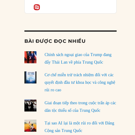
Podcast
của phe cánh hữu mới
Informatio
04/08/2026
Tại sao Trung Quốc phủ nhận cuộc gặp với
Ngoại trưởng Nhật Bản?
04/08/2026
BÀI ĐƯỢC ĐỌC NHIỀU
Điểm mù chiến lược của Trump tại Thái Bình
Dương
Chính sách ngoại giao của Trump đang
03/08/2026
đẩy Thái Lan về phía Trung Quốc
Đặt cược vào thất bại: Các quỹ đầu tư mạo
Cơ chế miễn trừ trách nhiệm đối với các
hiểm quốc gia và khía cạnh chính trị của vốn
quyết định đầu tư khoa học và công nghệ
rủi ro
rủi ro cao
02/08/2026
Giai đoạn tiếp theo trong cuộc trấn áp các
Làm thế nào để kết thúc Chiến tranh Iran?
dân tộc thiểu số của Trung Quốc
01/08/2026
Tại sao AI lại là một rủi ro đối với Đảng
Chiến lược kế tiếp của Bắc Kinh ở Biển Đông
Cộng sản Trung Quốc
31/07/2026