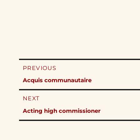
Post
PREVIOUS
navigation
Previous
Acquis communautaire
post:
NEXT
Next
Acting high commissioner
post: