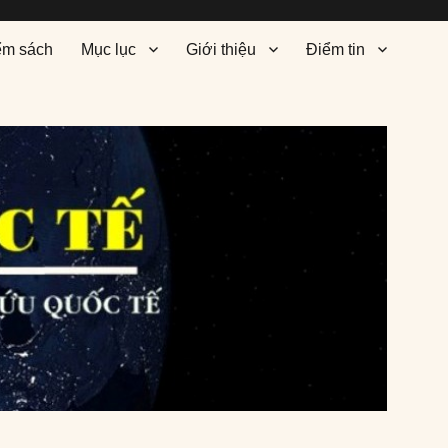
ểm sách
Mục lục
Giới thiệu
Điểm tin