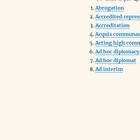
c
k
a
Abrogation
e
e
l
Accredited repres
b
d
Accreditation
o
I
Acquis communau
o
n
Acting high com
k
Ad hoc diplomacy
Ad hoc diplomat
Ad interim