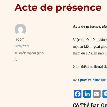
Acte de présence
Acte de présence.
Hà
Author
NCQT
Việc người đứng đầu cơ
Posted
11/01/2021
một sự kiện ngoại giao
on
Categories
Từ điển ngoại giao
tham dự sự kiện nào đ
Tags
A
Xem thêm
national d
=>
Quay về Mục lục 
F
Li
E
a
n
Có Thể Bạn Q