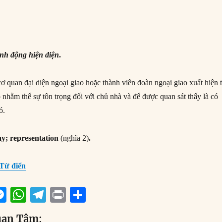
nh động hiện diện
.
 quan đại diện ngoại giao hoặc thành viên đoàn ngoại giao xuất hiện t
 nhằm thể sự tôn trọng đối với chủ nhà và để được quan sát thấy là có
ó.
ay; representation
(nghĩa 2)
.
Từ điển
M
W
T
P
S
m
e
h
el
ri
h
uan Tâm: