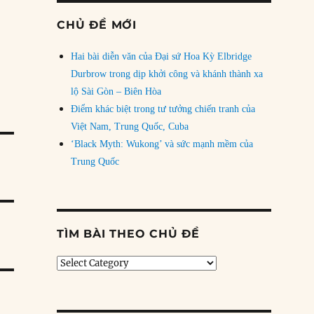
CHỦ ĐỀ MỚI
Hai bài diễn văn của Đại sứ Hoa Kỳ Elbridge
Durbrow trong dịp khởi công và khánh thành xa
lộ Sài Gòn – Biên Hòa
Điểm khác biệt trong tư tưởng chiến tranh của
Việt Nam, Trung Quốc, Cuba
‘Black Myth: Wukong’ và sức mạnh mềm của
Trung Quốc
TÌM BÀI THEO CHỦ ĐỀ
Tìm
bài
theo
chủ