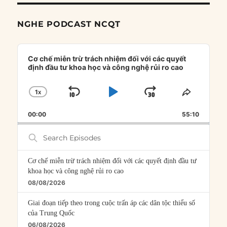
NGHE PODCAST NCQT
Audio
Player
Cơ chế miễn trừ trách nhiệm đối với các quyết
định đầu tư khoa học và công nghệ rủi ro cao
1
X
SKIP
PLAY
JUMP
CHANGE
SHARE
PLAYBACK
THIS
BACKWARD
PAUSE
FORWARD
00:00
RATE
55:10
EPISOD
Search
Episodes
Cơ chế miễn trừ trách nhiệm đối với các quyết định đầu tư
khoa học và công nghệ rủi ro cao
08/08/2026
Giai đoạn tiếp theo trong cuộc trấn áp các dân tộc thiểu số
của Trung Quốc
06/08/2026