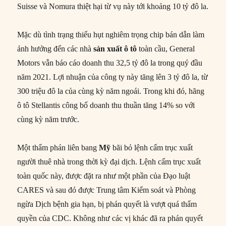
Suisse và Nomura thiệt hại từ vụ này tới khoảng 10 tỷ đô la.
Mặc dù tình trạng thiếu hụt nghiêm trọng chip bán dẫn làm
ảnh hưởng đến các nhà
sản xuất ô tô
toàn cầu, General
Motors vẫn báo cáo doanh thu 32,5 tỷ đô la trong quý đầu
năm 2021. Lợi nhuận của công ty này tăng lên 3 tỷ đô la, từ
300 triệu đô la của cùng kỳ năm ngoái. Trong khi đó, hãng
ô tô Stellantis công bố doanh thu thuần tăng 14% so với
cùng kỳ năm trước.
Một thẩm phán liên bang
Mỹ
bãi bỏ lệnh cấm trục xuất
người thuê nhà trong thời kỳ đại dịch. Lệnh cấm trục xuất
toàn quốc này, được đặt ra như một phần của Đạo luật
CARES và sau đó được Trung tâm Kiểm soát và Phòng
ngừa Dịch bệnh gia hạn, bị phán quyết là vượt quá thẩm
quyền của CDC. Không như các vị khác đã ra phán quyết