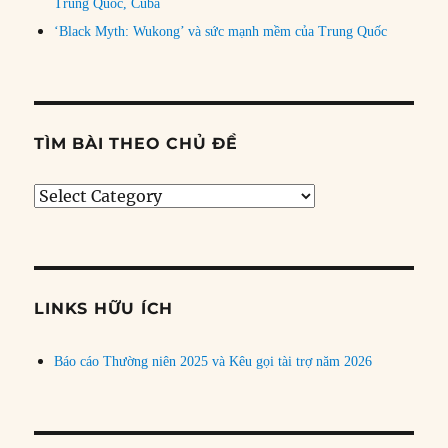
Trung Quốc, Cuba
‘Black Myth: Wukong’ và sức mạnh mềm của Trung Quốc
TÌM BÀI THEO CHỦ ĐỀ
Tìm
bài
theo
chủ
đề
LINKS HỮU ÍCH
Báo cáo Thường niên 2025 và Kêu gọi tài trợ năm 2026