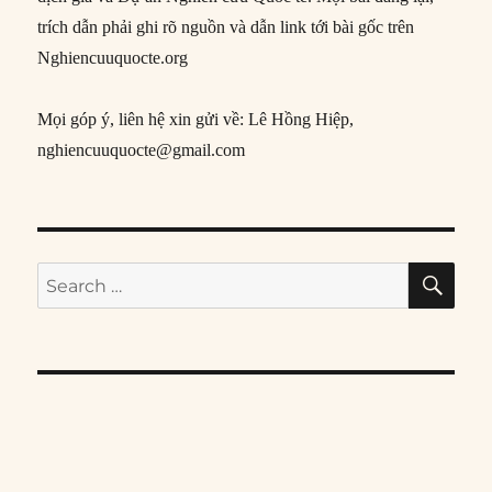
trích dẫn phải ghi rõ nguồn và dẫn link tới bài gốc trên
Nghiencuuquocte.org
Mọi góp ý, liên hệ xin gửi về: Lê Hồng Hiệp,
nghiencuuquocte@gmail.com
SE
Search
for: