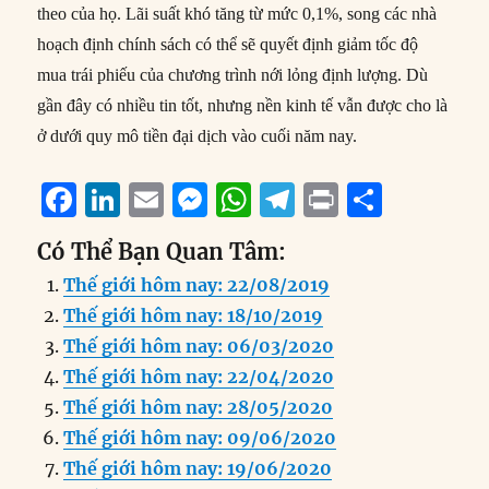
theo của họ. Lãi suất khó tăng từ mức 0,1%, song các nhà
hoạch định chính sách có thể sẽ quyết định giảm tốc độ
mua trái phiếu của chương trình nới lỏng định lượng. Dù
gần đây có nhiều tin tốt, nhưng nền kinh tế vẫn được cho là
ở dưới quy mô tiền đại dịch vào cuối năm nay.
F
Li
E
M
W
T
P
S
a
n
m
e
h
el
ri
h
Có Thể Bạn Quan Tâm:
c
k
ai
ss
at
e
n
a
Thế giới hôm nay: 22/08/2019
e
e
l
e
s
g
t
re
Thế giới hôm nay: 18/10/2019
b
d
n
A
r
Thế giới hôm nay: 06/03/2020
o
I
g
p
a
Thế giới hôm nay: 22/04/2020
o
n
er
p
m
Thế giới hôm nay: 28/05/2020
k
Thế giới hôm nay: 09/06/2020
Thế giới hôm nay: 19/06/2020