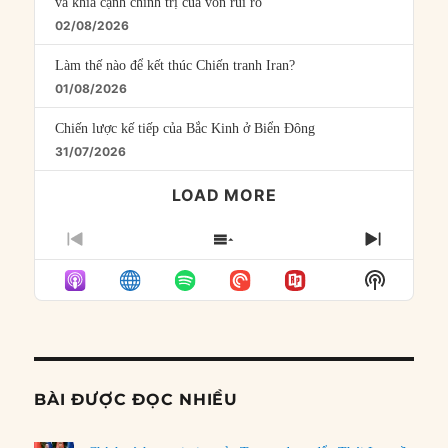
và khía cạnh chính trị của vốn rủi ro
02/08/2026
Làm thế nào để kết thúc Chiến tranh Iran?
01/08/2026
Chiến lược kế tiếp của Bắc Kinh ở Biển Đông
31/07/2026
LOAD MORE
PREVIOUS
SHOW
NEXT
EPISODE
EPISODES
EPISO
Show
LIST
Podcast
Informat
BÀI ĐƯỢC ĐỌC NHIỀU