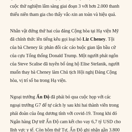
cuộc thử nghiệm lâm sàng giai đoạn 3 với hơn 2.000 thanh
thiếu niên tham gia cho thấy vắc-xin an toàn và hiệu quả.
Nhân vật đứng thứ hai của đảng Cộng hòa tại Hạ viện Mỹ
đã chính thức lên tiếng kêu gọi loại bỏ
Liz Cheney
. Tội
của bà Cheney là: phản đối các cáo buộc gian lận bầu cử
của cựu Tổng thống Donald Trump. Một người phát ngôn
của Steve Scalise đã tuyên bố ủng hộ Elise Stefanik, người
muốn thay bà Cheney làm Chủ tịch Hội nghị Đảng Cộng
hòa, vị trí số ba trong Hạ viện.
Ngoại trưởng
Ấn Độ
đã phải bỏ qua cuộc họp với các
ngoại trưởng G7 để tự cách ly sau khi hai thành viên trong
phái đoàn của ông dương tính với covid-19. Trong khi đó
Ngân hàng Dự trữ Ấn Độ cam kết cho vay 6,7 tỷ USD cho
lĩnh vực y tế. Còn hôm thứ Tư, Ấn Độ ghi nhận gần 3.800