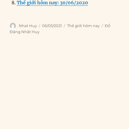
Thế giới hôm nay: 30/06/2020
Author
Posted
Categories
Tags
Nhat Huy
06/05/2021
Thế giới hôm nay
Đỗ
on
Đặng Nhật Huy