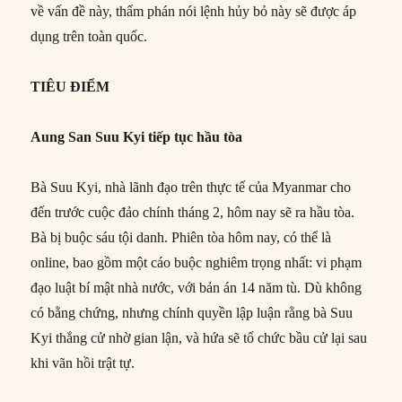
về vấn đề này, thẩm phán nói lệnh hủy bỏ này sẽ được áp
dụng trên toàn quốc.
TIÊU ĐIỂM
Aung San Suu Kyi tiếp tục hầu tòa
Bà Suu Kyi, nhà lãnh đạo trên thực tế của Myanmar cho
đến trước cuộc đảo chính tháng 2, hôm nay sẽ ra hầu tòa.
Bà bị buộc sáu tội danh. Phiên tòa hôm nay, có thể là
online, bao gồm một cáo buộc nghiêm trọng nhất: vi phạm
đạo luật bí mật nhà nước, với bản án 14 năm tù. Dù không
có bằng chứng, nhưng chính quyền lập luận rằng bà Suu
Kyi thắng cử nhờ gian lận, và hứa sẽ tổ chức bầu cử lại sau
khi vãn hồi trật tự.